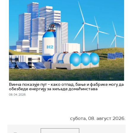
Винча показује пут – како отпад, бање и фабрике могу да
обезбеде енергију за хиљаде домаћинстава
08. 04. 2026.
субота, 08. август 2026.