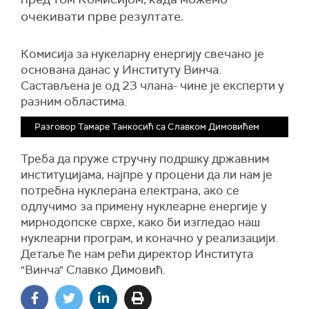
очекивати прве резултате.
Комисија за нукеларну енергију свечано је
основана данас у Институту Винча.
Састављена је од 23 члана- чине је експерти у
разним областима.
Разговор Тамаре Танкосић са Славком Димовићем
Треба да пруже стручну подршку државним
институцијама, најпре у процени да ли нам је
потребна нуклерана електрана, ако се
одлучимо за примену нуклеарне енергије у
мирнодопске сврхе, како би изгледао наш
нуклеарни програм, и коначно у реализацији.
Детаље ће нам рећи директор Института
"Винча" Славко Димовић.