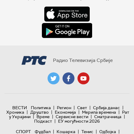
Радио Телевизија Србије
|
|
|
|
ВЕСТИ
Политика
Регион
Свет
Србија данас
|
|
|
|
Хроника
Друштво
Економија
Мерила времена
Рат
|
|
|
|
у Украјини
Време
Сервисне вести
Сматрачница
|
Подкаст
ЕУ могућности 2026
|
|
|
|
СПОРТ
Фудбал
Кошарка
Тенис
Одбојка