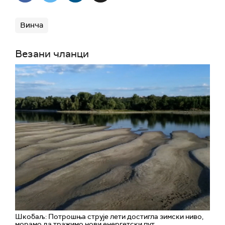
Винча
Везани чланци
Шкобаљ: Потрошња струје лети достигла зимски ниво,
морамо да тражимо нови енергетски пут