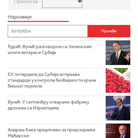
Прогноза
Најновије
Ђурић: Вучић разговором са Зеленским
штити интересе Србије
ЕУ потврдила да Србија испуњава
стандарде у контроли безбедности хране
биљног порекла
Вучић: У септембру отварамо фабрику
дронова са Израелцима
Андраш Бакa предложен за председника
Мађарске