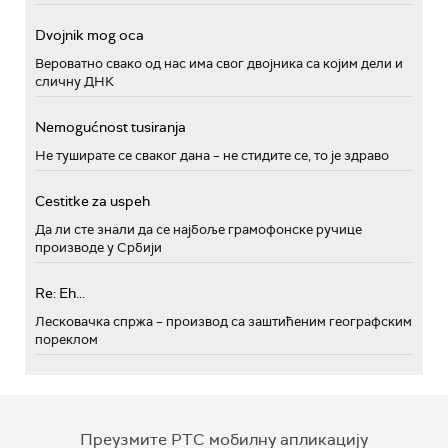
Dvojnik mog oca
Вероватно свако од нас има свог двојника са којим дели и
сличну ДНК
Nemogućnost tusiranja
Не туширате се сваког дана – не стидите се, то је здраво
Cestitke za uspeh
Да ли сте знали да се најбоље грамофонске ручице
производе у Србији
Re: Eh...
Лесковачка спржа – производ са заштићеним географским
пореклом
Преузмите РТС мобилну апликацију