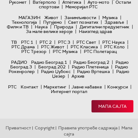
|
|
|
|
Рукомет
Ватерполо
Атлетика
Ауто-мото
Остали
|
спортови
Меморијал РТС
|
|
|
МАГАЗИН
Живот
Занимљивости
Музика
|
|
|
|
Технологијa
Путујемо
Свет познатих
Здравље
|
|
|
|
Филм и ТВ
Наука
Природа
Дигитални предузетник
|
За мале велике хероје
Наизглед здрав
|
|
|
|
|
ТВ
РТС 1
РТС 2
РТС 3
РТС Свет
РТС Наука
|
|
|
|
РТС Драма
РТС Живот
РТС Класика
РТС Коло
|
|
РТС Трезор
РТС Музика
РТС Полетарац
|
|
РАДИО
Радио Београд 1
Радио Београд 2
Радио
|
|
|
Београд 3
Београд 202
Радио Плетеница
Радио
|
|
|
Рокенролер
Радио Џубокс
Радио Вртешка
Радио
|
Џезер
Архив
|
|
|
|
РТС
Контакт
Маркетинг
Јавне набавке
Конкурси
Интернет портал
МАПА САЈТА
Приватност
Copyright
Правила употребе садржаја
Мапа
|
|
|
сајта