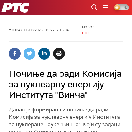
РТС
ИЗВОР:
УТОРАК, 05.08.2025, 15:27 -> 16:04
РТС
Почиње да ради Комисија
за нуклеарну енергију
Института "Винча"
Данас је формирана и почиње да ради
Комисија за нуклеарну енергију Института
за нуклеране науке "Винча". Који су задаци
пред том Комисијом, када можемо