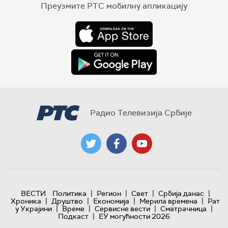
Преузмите РТС мобилну апликацију
Радио Телевизија Србије
|
|
|
|
ВЕСТИ
Политика
Регион
Свет
Србија данас
|
|
|
|
Хроника
Друштво
Економија
Мерила времена
Рат
|
|
|
|
у Украјини
Време
Сервисне вести
Сматрачница
|
Подкаст
ЕУ могућности 2026