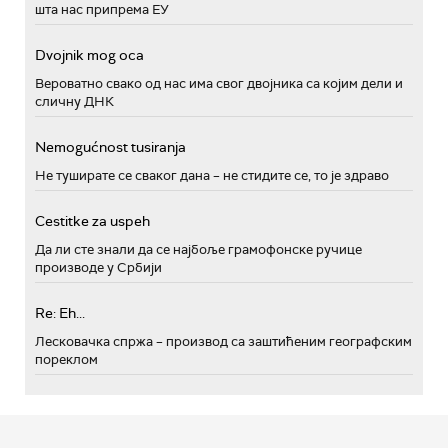
шта нас припрема ЕУ
Dvojnik mog oca
Вероватно свако од нас има свог двојника са којим дели и
сличну ДНК
Nemogućnost tusiranja
Не туширате се сваког дана – не стидите се, то је здраво
Cestitke za uspeh
Да ли сте знали да се најбоље грамофонске ручице
производе у Србији
Re: Eh...
Лесковачка спржа – производ са заштићеним географским
пореклом