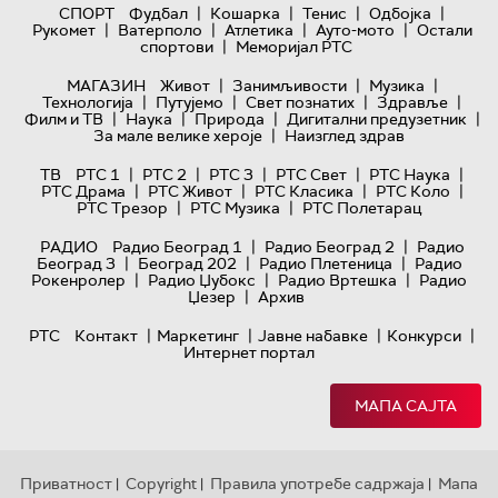
|
|
|
|
СПОРТ
Фудбал
Кошарка
Тенис
Одбојка
|
|
|
|
Рукомет
Ватерполо
Атлетика
Ауто-мото
Остали
|
спортови
Меморијал РТС
|
|
|
МАГАЗИН
Живот
Занимљивости
Музика
|
|
|
|
Технологијa
Путујемо
Свет познатих
Здравље
|
|
|
|
Филм и ТВ
Наука
Природа
Дигитални предузетник
|
За мале велике хероје
Наизглед здрав
|
|
|
|
|
ТВ
РТС 1
РТС 2
РТС 3
РТС Свет
РТС Наука
|
|
|
|
РТС Драма
РТС Живот
РТС Класика
РТС Коло
|
|
РТС Трезор
РТС Музика
РТС Полетарац
|
|
РАДИО
Радио Београд 1
Радио Београд 2
Радио
|
|
|
Београд 3
Београд 202
Радио Плетеница
Радио
|
|
|
Рокенролер
Радио Џубокс
Радио Вртешка
Радио
|
Џезер
Архив
|
|
|
|
РТС
Контакт
Маркетинг
Јавне набавке
Конкурси
Интернет портал
МАПА САЈТА
Приватност
Copyright
Правила употребе садржаја
Мапа
|
|
|