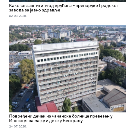
Како се заштитити од врућина – препоруке Градског
завода за јавно здравље
02. 08. 2026.
Повређени дечак из чачанске болнице превезен у
Институт за мајку и дете у Београду
24. 07. 2026.