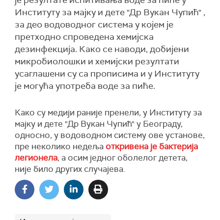
је резултате испитивања воде за пиће у
Институту за мајку и дете "Др Вукан Чупић" ,
за део водоводног система у којем је
претходно спроведена хемијска
дезинфекција. Како се наводи, добијени
микробиолошки и хемијски резултати
усаглашени су са прописима и у Институту
је могућа употреба воде за пиће.
Како су медији раније пренели, у Институту за
мајку и дете "Др Вукан Чупић" у Београду,
односно, у водоводном систему ове установе,
пре неколико недеља
откривена је бактерија
легионела
, а осим једног оболелог детета,
није било других случајева.