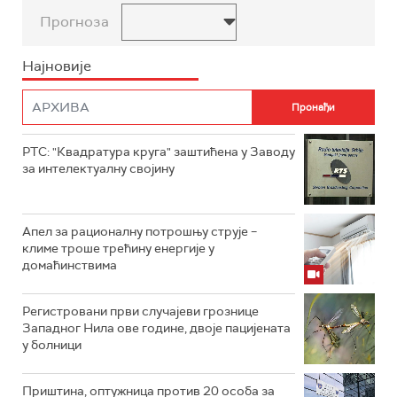
Прогноза
Најновије
РТС: "Квадратура круга" заштићена у Заводу
за интелектуалну својину
Апел за рационалну потрошњу струје –
климе троше трећину енергије у
домаћинствима
Регистровани први случајеви грознице
Западног Нила ове године, двоје пацијената
у болници
Приштина, оптужница против 20 особа за