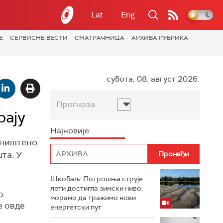
Lat
Eng
Е
СЕРВИСНЕ ВЕСТИ
СМАТРАЧНИЦА
АРХИВА РУБРИКА
субота, 08. август 2026.
Прогноза
рају
Најновије
Уништено
та. У
Шкобаљ: Потрошња струје
лети достигла зимски ниво,
о
морамо да тражимо нови
е овде
енергетски пут