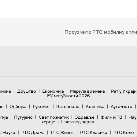
Преузмите РТС мобилну апли
|
|
|
|
оника
Друштво
Економија
Мерила времена
Рат у Украји
ЕУ могућности 2026
|
|
|
|
|
|
ис
Одбојка
Рукомет
Ватерполо
Атлетика
Ауто-мото
|
|
|
|
|
гијa
Путујемо
Свет познатих
Здравље
Филм и ТВ
Нау
|
хероје
Наизглед здрав
|
|
|
|
С Наука
РТС Драма
РТС Живот
РТС Класика
РТС Коло