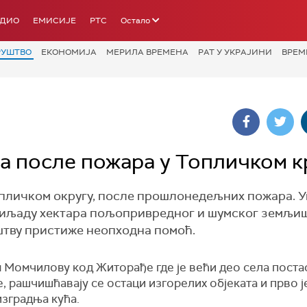
АДИО
ЕМИСИЈЕ
РТС
Остало
РУШТВО
ЕКОНОМИЈА
МЕРИЛА ВРЕМЕНА
РАТ У УКРАЈИНИ
ВРЕМ
а после пожара у Топличком к
Топличком округу, после прошлонедељних пожара. 
, хиљаду хектара пољопривредног и шумског земљиш
иштву пристиже неопходна помоћ.
 Момчилову код Житорађе где је већи део села поста
, рашчишћавају се остаци изгорелих објеката и прво ј
изградња кућа.