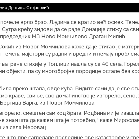
мио Драгиша Стојановић
 почеле врло брзо. Људима се вратио већ осмех. Теме
 Сутра крећу зидови да се раде.Донације стижу са сви
е председник МЗ Ново Момчилово Драган Милић.
окић из Новог Момчилова каже да је стигао је материј
н темељ, мајстори су радни и вредни и немају проблема
 ватрене стихије у Топлици нашла су се 46 села. Горел
и објекти, па су многобројне породице остале без кр
 била преко штала, овде кућа. Видите сами да је све о
мо краве, свиње, сво домаћинство је изгорело, сено, 
 Бертица Варга, из Новог Момчилова.
изгорело, смештен сам код брата. Родбина ми је изашла 
не знам шта да кажем шта је потребно,“ каже Миросла
 из села Меровац.
се што пре сагледале последице ове катастрофе у св