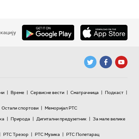
кацију
|
|
|
|
|
ни
Време
Сервисне вести
Сматрачница
Подкаст
|
Остали спортови
Меморијал РТС
|
|
|
ка
Природа
Дигитални предузетник
За мале велике
|
|
|
РТС Трезор
РТС Музика
РТС Полетарац