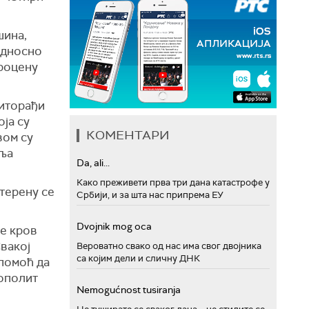
шина,
односно
процену
Житорађи
ја су
КОМЕНТАРИ
вом су
аља
Da, ali...
Како преживети прва три дана катастрофе у
терену се
Србији, и за шта нас припрема ЕУ
Dvojnik mog oca
ле кров
Свакој
Вероватно свако од нас има свог двојника
са којим дели и сличну ДНК
 помоћ да
рополит
Nemogućnost tusiranja