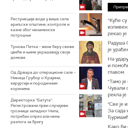
Припре
Рестрикције воде у више села
"Куће су
ариљске општине, контроле и
изливен.
казне због ненаменске
рекао ј
потрошње
Радуша С
Трнова Петка – жене беру свеже
је урађе
цвеће и њиме украшавају своје
домове
На удару
и помоћн
главом.
Од Дрвара до операционе сале –
Никица Грубор о Крајини,
"Тамо је
хирургији и породичним
Чували с
коренима
рекла је
Директорка "Батута":
"Све је 
Регистровани први случајеви
За сада 
грознице западног Нила,
потребан опрез али нема
Ђуришић
разлога за бригу
Како би 