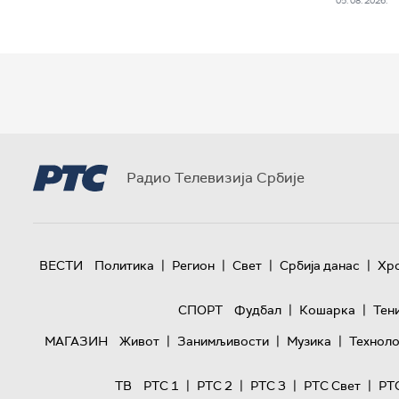
05. 08. 2026.
Радио Телевизија Србије
|
|
|
|
ВЕСТИ
Политика
Регион
Свет
Србија данас
Хр
|
|
СПОРТ
Фудбал
Кошарка
Тен
|
|
|
МАГАЗИН
Живот
Занимљивости
Музика
Техноло
|
|
|
|
ТВ
РТС 1
РТС 2
РТС 3
РТС Свет
РТ