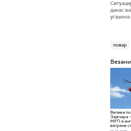
Ситуациј
данас ва
угашена 
пожар
Везани
Велики по
Зајечара 
МУП-а анг
ватрене с