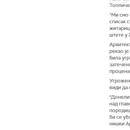
Топличк
"Ми смо
списак 
житарица
штете у
Архитек
рекао је
била угр
затечено
процена 
Угрожен
види да 
"Донели
над глав
породиц
би се уб
нишки А