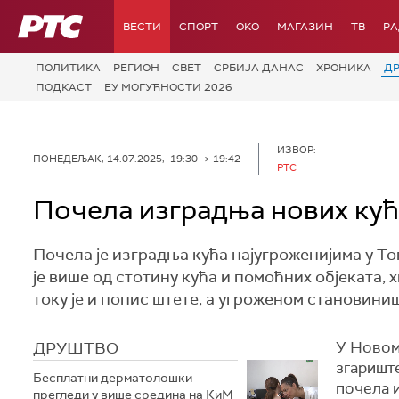
РТС
ВЕСТИ
СПОРТ
OKO
МАГАЗИН
ТВ
Р
ПОЛИТИКА
РЕГИОН
СВЕТ
СРБИЈА ДАНАС
ХРОНИКА
Д
ПОДКАСТ
ЕУ МОГУЋНОСТИ 2026
ИЗВОР:
ПОНЕДЕЉАК, 14.07.2025, 19:30 -> 19:42
РТС
Почела изградња нових кућ
Почела је изградња кућа најугроженијима у 
је више од стотину кућа и помоћних објеката
току је и попис штете, а угроженом становин
ДРУШТВО
У Новом
згариште
Бесплатни дерматолошки
почела 
прегледи у више средина на КиМ