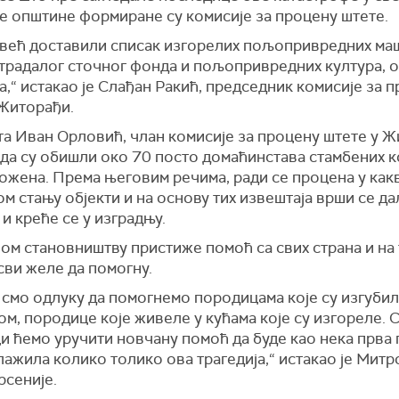
е општине формиране су комисије за процену штете.
 већ доставили списак изгорелих пољопривредних ма
страдалог сточног фонда и пољопривредних култура, 
,“ истакао је Слађан Ракић, председник комисије за 
 Житорађи.
та Иван Орловић, члан комисије за процену штете у 
 да су обишли око 70 посто домаћинстава стамбених ко
ожена. Према његовим речима, ради се процена у как
м стању објекти и на основу тих извештаја врши се д
и креће се у изградњу.
ом становништву пристиже помоћ са свих страна и на 
сви желе да помогну.
 смо одлуку да помогнемо породицама које су изгуби
ом, породице које живеле у кућама које су изгореле. 
и ћемо уручити новчану помоћ да буде као нека прва
лажила колико толико ова трагедија,“ истакао је Мит
рсеније.