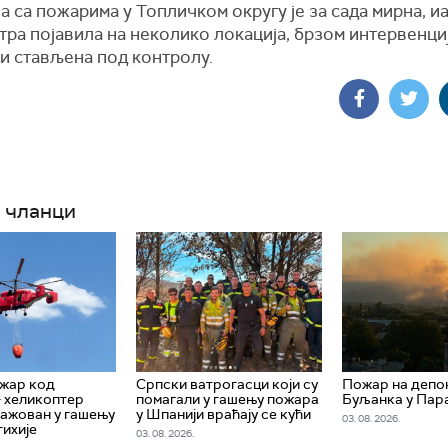
а са пожарима у Топличком округу је за сада мирна, и
тра појавила на неколико локација, брзом интервенциј
и стављена под контролу.
 чланци
жар код
Српски ватрогасци који су
Пожар на депо
– хеликоптер
помагали у гашењу пожара
Буљанка у Пар
ажован у гашењу
у Шпанији враћају се кући
03. 08. 2026.
тихије
03. 08. 2026.