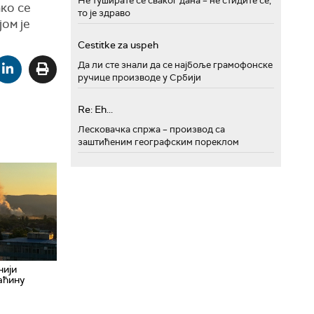
Не туширате се сваког дана – не стидите се,
ако се
то је здраво
ом је
Cestitke za uspeh
Да ли сте знали да се најбоље грамофонске
ручице производе у Србији
Re: Eh...
Лесковачка спржа – производ са
заштићеним географским пореклом
нији
аћину