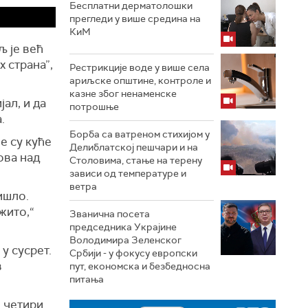
Бесплатни дерматолошки
прегледи у више средина на
КиМ
љ је већ
х страна”,
Рестрикције воде у више села
ариљске општине, контроле и
казне због ненаменске
ал, и да
потрошње
.
Борба са ватреном стихијом у
е су куће
Делиблатској пешчари и на
ова над
Столовима, стање на терену
зависи од температуре и
ветра
тишло.
жито,“
Званична посета
председника Украјине
Володимира Зеленског
у сусрет.
Србији - у фокусу европски
в
пут, економска и безбедносна
питања
е четири