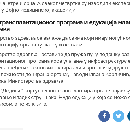
ја јетре и срца. А сваког четвртка су изводили експе
у Војно медицинској академији.
 трансплантационог програма и едукација мла
ака
ство здравља се залаже да свима који имају могућнос
нтацију органа ту шансу и оствари.
арство здравља наставиће да пружа пуну подршку раз
антационог програма кроз улагање у инфраструктуру 
 унапређење законских оквира али и кроз ширу друшт
 важности донирања органа", наводи Ивана Карличић
ркa Министарства здравља.
 "Дедиње" која успешно трансплантира органе најављу
ање младих стручњака. Нуде едукацију која се може 
ксом, а не из књига.