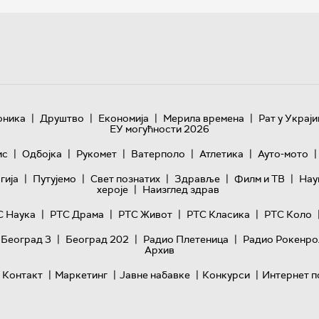
|
|
|
|
оника
Друштво
Економија
Мерила времена
Рат у Украји
ЕУ могућности 2026
|
|
|
|
|
|
ис
Одбојка
Рукомет
Ватерполо
Атлетика
Ауто-мото
|
|
|
|
|
гијa
Путујемо
Свет познатих
Здравље
Филм и ТВ
Нау
|
хероје
Наизглед здрав
|
|
|
|
С Наука
РТС Драма
РТС Живот
РТС Класика
РТС Коло
|
|
|
 Београд 3
Београд 202
Радио Плетеница
Радио Рокенро
Архив
|
|
|
|
Контакт
Маркетинг
Јавне набавке
Конкурси
Интернет п