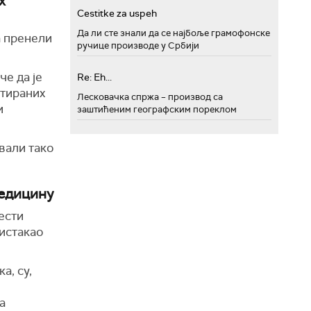
х
Cestitke za uspeh
Да ли сте знали да се најбоље грамофонске
а пренели
ручице производе у Србији
че да је
Re: Eh...
нтираних
Лесковачка спржа – производ са
и
заштићеним географским пореклом
вали тако
медицину
ести
 истакао
а, су,
а