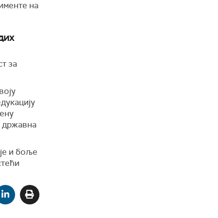
рименте на
дих
т за
воју
едукацију
вену
, државнa
је и боље
стећи