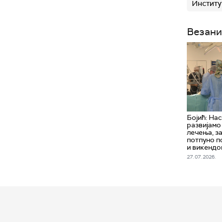
Институ
Везани
Бојић: На
развијамо
лечења, з
потпуно п
и викендо
27. 07. 2026.