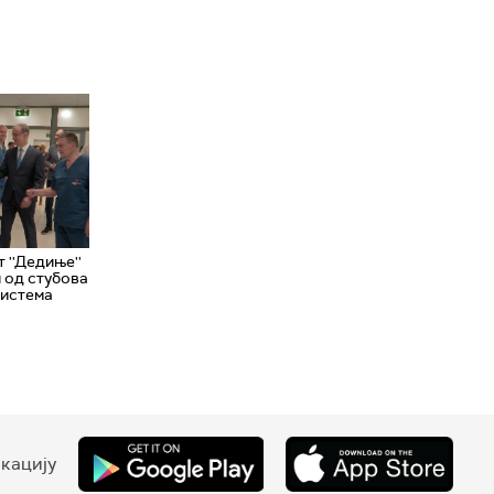
 ''Дедиње''
н од стубова
система
кацију