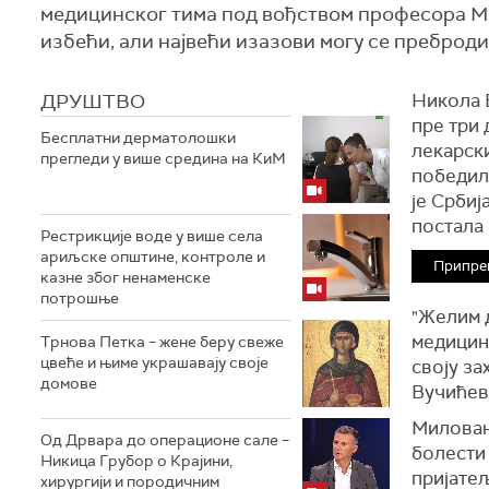
медицинског тима под вођством професора Ми
избећи, али највећи изазови могу се преброди
ДРУШТВО
Никола В
пре три 
Бесплатни дерматолошки
лекарск
прегледи у више средина на КиМ
победили
је Србиј
постала 
Рестрикције воде у више села
ариљске општине, контроле и
Припрем
казне због ненаменске
потрошње
"Желим д
медицинс
Трнова Петка – жене беру свеже
цвеће и њиме украшавају своје
своју за
домове
Вучићев
Милован
Од Дрвара до операционе сале –
болести 
Никица Грубор о Крајини,
пријате
хирургији и породичним