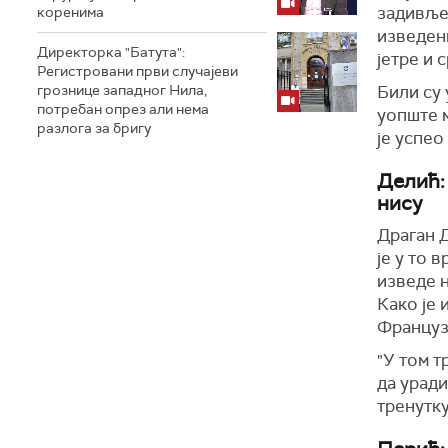
задивљен
коренима
изведен
Директорка "Батута":
јетре и с
Регистровани први случајеви
грознице западног Нила,
Били су 
потребан опрез али нема
уопште м
разлога за бригу
је успео
Делић: 
нису
Драган Д
је у то 
изведе н
Како је 
Француз,
"У том т
да уради
тренутку