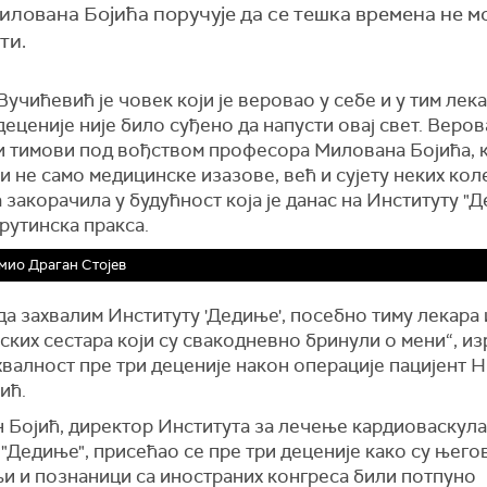
лована Бојића поручује да се тешка времена не м
ти.
учићевић је човек који је веровао у себе и у тим лека
деценије није било суђено да напусти овај свет. Веров
и тимови под вођством професора Милована Бојића, к
 не само медицинске изазове, већ и сујету неких коле
а закорачила у будућност која је данас на Институту "
рутинска пракса.
ио Драган Стојев
а захвалим Институту 'Дедиње', посебно тиму лекара 
ких сестара који су свакодневно бринули о мени“, из
хвалност пре три деценије након операције пацијент 
ић.
 Бојић, директор Института за лечење кардиоваскул
"Дедиње", присећао се пре три деценије како су њего
љи и познаници са иностраних конгреса били потпуно