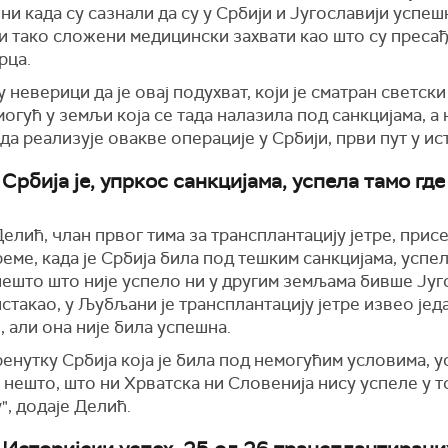
и када су сазнали да су у Србији и Југославији успеш
и тако сложени медицински захвати као што су преса
рца.
у неверици да је овај подухват, који је сматран светск
огућ у земљи која се тада налазила под санкцијама, а
 да реализује овакве операције у Србији, први пут у ис
Србија је, упркос санкцијама, успела тамо где
елић, члан првог тима за трансплантацију јетре, присе
време, када је Србија била под тешким санкцијама, успе
ешто што није успело ни у другим земљама бивше Југ
истакао, у Љубљани је трансплантацију јетре извео јед
 али она није била успешна.
ренутку Србија која је била под немогућим условима, у
 нешто, што ни Хрватска ни Словенија нису успеле у т
", додаје Делић.