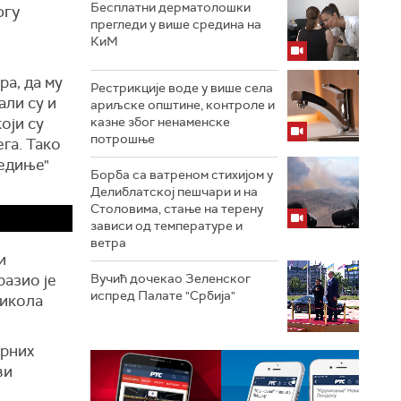
Бесплатни дерматолошки
огу
прегледи у више средина на
КиМ
ра, да му
Рестрикције воде у више села
али су и
ариљске општине, контроле и
оји су
казне због ненаменске
потрошње
га. Тако
Дедиње"
Борба са ватреном стихијом у
Делиблатској пешчари и на
Столовима, стање на терену
зависи од температуре и
ветра
и
разио је
Вучић дочекао Зеленског
испред Палате "Србија"
Никола
арних
ви