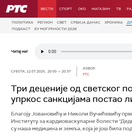
РТС
ВЕСТИ
СПОРТ
OKO
МАГАЗИН
ТВ
Р
ПОЛИТИКА
РЕГИОН
СВЕТ
СРБИЈА ДАНАС
ХРОНИКА
Д
ПОДКАСТ
ЕУ МОГУЋНОСТИ 2026
Читај ми!
ИЗВОР:
СУБОТА, 12.07.2025, 20:00 -> 20:37
РТС
Три деценије од светског по
упркос санкцијама постао л
Благоју Јовановићу и Николи Вучићевићу први 
Институту за кардиоваскуларне болести "Дедињ
су наша медицина и земља, која је још била п