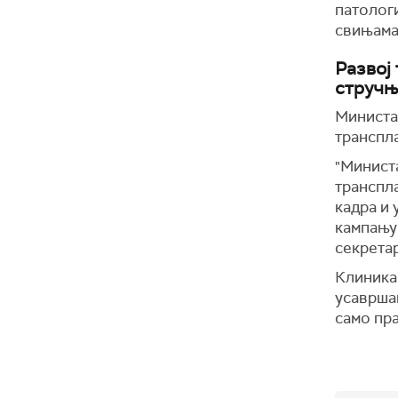
патологи
свињама 
Развој
стручњ
Министар
транспла
"Минист
транспл
кадра и
кампању
секрета
Клиника
усавршав
само пра