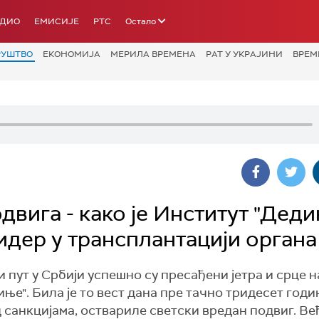
АДИО
ЕМИСИЈЕ
РТС
Остало
РУШТВО
ЕКОНОМИЈА
МЕРИЛА ВРЕМЕНА
РАТ У УКРАЈИНИ
ВРЕМ
двига - како је Институт "Дед
идер у трансплантацији органа
пут у Србији успешно су пресађени јетра и срце н
е". Била је то вест дана пре тачно тридесет годи
од санкцијама, оствариле светски вредан подвиг. В