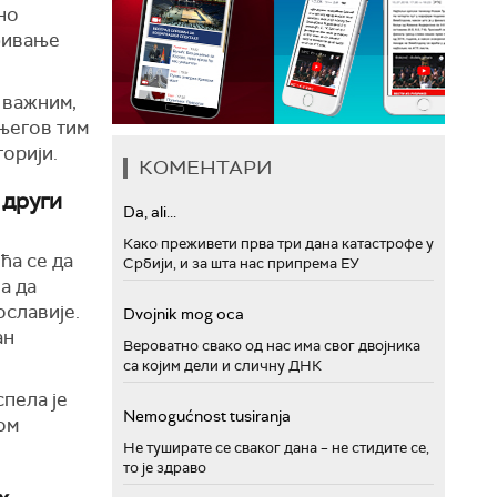
но
ђивање
и важним,
 његов тим
торији.
КОМЕНТАРИ
 други
Da, ali...
Како преживети прва три дана катастрофе у
ћа се да
Србији, и за шта нас припрема ЕУ
ла да
ославије.
Dvojnik mog oca
ан
Вероватно свако од нас има свог двојника
са којим дели и сличну ДНК
спела је
Nemogućnost tusiranja
ом
Не туширате се сваког дана – не стидите се,
то је здраво