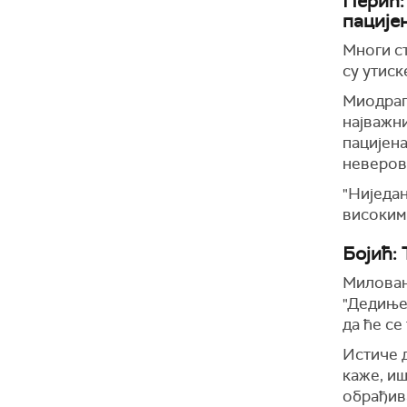
Перић:
пације
Многи с
су утиск
Миодраг 
најважни
пацијена
неверов
"Ниједан
високим 
Бојић:
Милован
"Дедиње
да ће се
Истиче д
каже, иш
обрађива