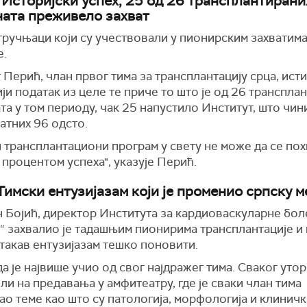
 Историјски успех, 25 од 26 трансплантирани
ната преживело захват
тручњаци који су учествовали у пионирским захватим
е.
Перић, члан првог тима за трансплантацију срца, исти
ји податак из целе те приче то што је од 26 транспла
та у том периоду, чак 25 напустило Институт, што чин
атних 96 одсто.
 трансплантациони програм у свету не може да се пох
процентом успеха", указује Перић.
 Тимски ентузијазам који је променио српску 
 Бојић, директор Института за кардиоваскуларне бол
“ захвалио је тадашњим пионирима трансплантације и
 такав ентузијазам тешко поновити.
а је највише учио од свог најдражег тима. Сваког уторк
ли на предавања у амфитеатру, где је сваки члан тима
о теме као што су патологија, морфологија и клиничк