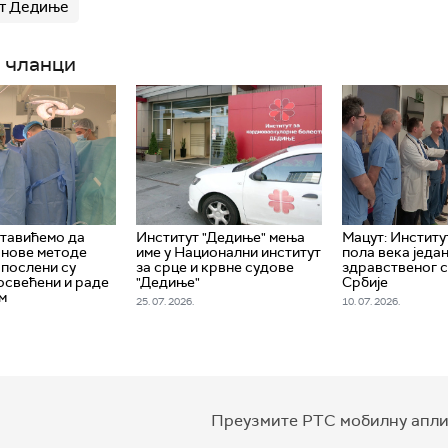
т Дедиње
 чланци
ставићемо да
Институт "Дедиње" мења
Мацут: Институт
 нове методе
име у Национални институт
пола века једа
апослени су
за срце и крвне судове
здравственог 
освећени и раде
"Дедиње"
Србије
м
25. 07. 2026.
10. 07. 2026.
Преузмите РТС мобилну апли