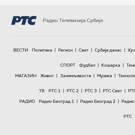
Радио Телевизија Србије
|
|
|
|
ВЕСТИ
Политика
Регион
Свет
Србија данас
Хр
|
|
СПОРТ
Фудбал
Кошарка
Тен
|
|
|
МАГАЗИН
Живот
Занимљивости
Музика
Техноло
|
|
|
|
ТВ
РТС 1
РТС 2
РТС 3
РТС Свет
РТ
|
|
РАДИО
Радио Београд 1
Радио Београд 2
Радио
РТС