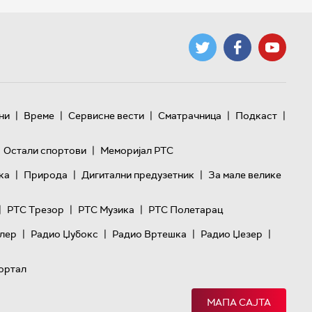
|
|
|
|
|
ни
Време
Сервисне вести
Сматрачница
Подкаст
|
Остали спортови
Меморијал РТС
|
|
|
ка
Природа
Дигитални предузетник
За мале велике
|
|
|
РТС Трезор
РТС Музика
РТС Полетарац
|
|
|
|
лер
Радио Џубокс
Радио Вртешка
Радио Џезер
ортал
МАПА САЈТА