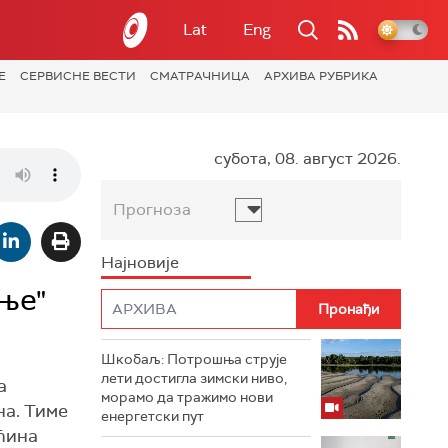
Lat
Eng
Е
СЕРВИСНЕ ВЕСТИ
СМАТРАЧНИЦА
АРХИВА РУБРИКА
субота, 08. август 2026.
Прогноза
Најновије
иње"
Шкобаљ: Потрошња струје
лети достигла зимски ниво,
а
морамо да тражимо нови
на. Тиме
енергетски пут
ећина