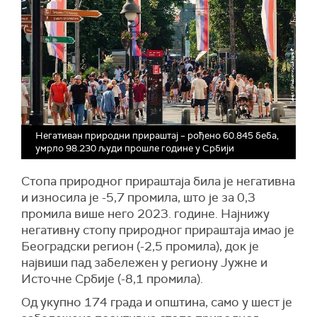
Негативан природни прираштај – рођено 60.845 беба,
умрло 98.230 људи прошле године у Србији
Стопа природног прираштаја била је негативна
и износила је -5,7 промила, што је за 0,3
промила више него 2023. године. Најнижу
негативну стопу природног прираштаја имао је
Београдски регион (-2,5 промила), док је
највиши пад забележен у региону Јужне и
Источне Србије (-8,1 промила).
Од укупно 174 града и општина, само у шест је