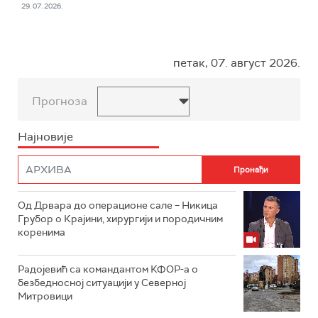
29. 07. 2026.
петак, 07. август 2026.
Прогноза
Најновије
Од Дрвара до операционе сале – Никица
Грубор о Крајини, хирургији и породичним
коренима
Радојевић са командантом КФОР-а о
безбедносној ситуацији у Северној
Митровици