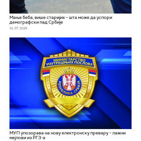
Мање беба, више старијих – шта може да успори
демографски пад Србије
31. 07. 2026.
МУП упозорава на нову електронску превару – лажни
мејлови из РГЗ-а