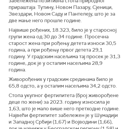
забележена позитивна стопа природног
прираштаја: Тутину, Новом Пазару, Сјеници,
Звездари, Новом Саду и Пантелеју, што је за
две мање него прошле године.
Највише рођених, 18.323, било је у старосној
групи жена од 30 до 34 године. Просечна
старост жена при рођењу детета износи 30,5
година, а при рођењу првог детета 29,1
годину. У градским насељима тај просек је 31,3
године, док је у осталим насељима 28,9
година.
Живорођених у градским срединама било је
65,8 одсто, а у осталим насељима 34,2 одсто.
Стопа укупног фертилитета (број живорођене
деце по жени) за 2023. годину износила је
1,63, што је мало више него претходне године.
Највећи фертилитет забележен је у Шумадији
и Западној Србији (1,67) и Војводини (1,66),
док је најнижи у Београдском региону (1,58) и