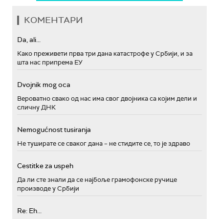
КОМЕНТАРИ
Da, ali...
Како преживети прва три дана катастрофе у Србији, и за
шта нас припрема ЕУ
Dvojnik mog oca
Вероватно свако од нас има свог двојника са којим дели и
сличну ДНК
Nemogućnost tusiranja
Не туширате се сваког дана – не стидите се, то је здраво
Cestitke za uspeh
Да ли сте знали да се најбоље грамофонске ручице
производе у Србији
Re: Eh...