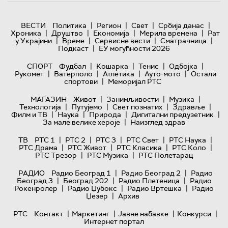
|
|
|
|
ВЕСТИ
Политика
Регион
Свет
Србија данас
|
|
|
|
Хроника
Друштво
Економија
Мерила времена
Рат
|
|
|
|
у Украјини
Време
Сервисне вести
Сматрачница
|
Подкаст
ЕУ могућности 2026
|
|
|
|
СПОРТ
Фудбал
Кошарка
Тенис
Одбојка
|
|
|
|
Рукомет
Ватерполо
Атлетика
Ауто-мото
Остали
|
спортови
Меморијал РТС
|
|
|
МАГАЗИН
Живот
Занимљивости
Музика
|
|
|
|
Технологијa
Путујемо
Свет познатих
Здравље
|
|
|
|
Филм и ТВ
Наука
Природа
Дигитални предузетник
|
За мале велике хероје
Наизглед здрав
|
|
|
|
|
ТВ
РТС 1
РТС 2
РТС 3
РТС Свет
РТС Наука
|
|
|
|
РТС Драма
РТС Живот
РТС Класика
РТС Коло
|
|
РТС Трезор
РТС Музика
РТС Полетарац
|
|
РАДИО
Радио Београд 1
Радио Београд 2
Радио
|
|
|
Београд 3
Београд 202
Радио Плетеница
Радио
|
|
|
Рокенролер
Радио Џубокс
Радио Вртешка
Радио
|
Џезер
Архив
|
|
|
|
РТС
Контакт
Маркетинг
Јавне набавке
Конкурси
Интернет портал