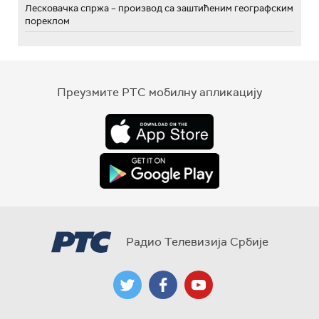
Лесковачка спржа – производ са заштићеним географским
пореклом
Преузмите РТС мобилну апликацију
Радио Телевизија Србије