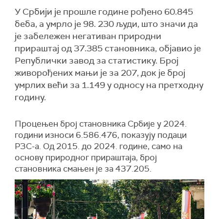
У Србији је прошле године рођено 60.845
беба, а умрло је 98. 230 људи, што значи да
је забележен негативан природни
прираштај од 37.385 становника, објавио је
Републички завод за статистику. Број
живорођених мањи је за 207, док је број
умрлих већи за 1.149 у односу на претходну
годину.
Процењен број становника Србије у 2024.
години износи 6.586.476, показују подаци
РЗС-а. Од 2015. до 2024. године, само на
основу природног прираштаја, број
становника смањен је за 437.205.