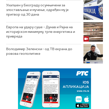
Ухапшен у Београду осумњичени за
злостављање и мучење, одређен му је
притвор од 30 дана
Европа на удару суше – Дунав и Рајна на
историјском минимуму, трпе енергетика и
привреда
Володимир Зеленски - од ТВ екрана до
ровова геополитике