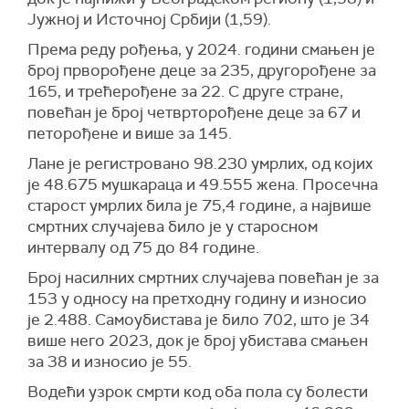
Јужној и Источној Србији (1,59).
Према реду рођења, у 2024. години смањен је
број прворођене деце за 235, другорођене за
165, и трећерођене за 22. С друге стране,
повећан је број четврторођене деце за 67 и
петорођене и више за 145.
Лане је регистровано 98.230 умрлих, од којих
је 48.675 мушкараца и 49.555 жена. Просечна
старост умрлих била је 75,4 године, а највише
смртних случајева било је у старосном
интервалу од 75 до 84 године.
Број насилних смртних случајева повећан је за
153 у односу на претходну годину и износио
је 2.488. Самоубистава је било 702, што је 34
више него 2023, док је број убистава смањен
за 38 и износио је 55.
Водећи узрок смрти код оба пола су болести