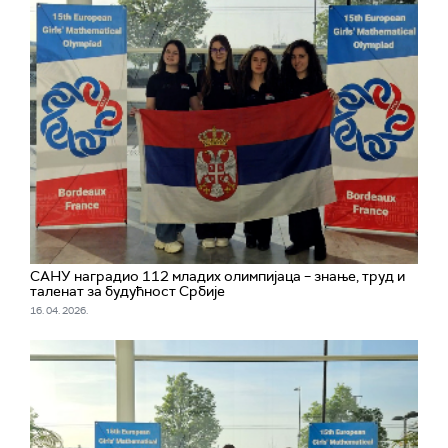
САНУ наградио 112 младих олимпијаца – знање, труд и
таленат за будућност Србије
16. 04. 2026.