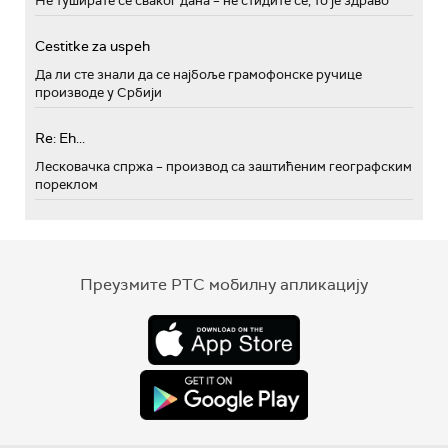
Не туширате се сваког дана – не стидите се, то је здраво
Cestitke za uspeh
Да ли сте знали да се најбоље грамофонске ручице
производе у Србији
Re: Eh...
Лесковачка спржа – производ са заштићеним географским
пореклом
Преузмите РТС мобилну апликацију