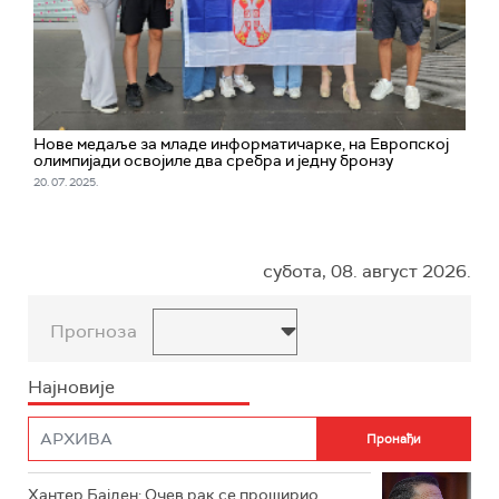
Нове медаље за младе информатичарке, на Европској
олимпијади освојиле два сребра и једну бронзу
20. 07. 2025.
субота, 08. август 2026.
Прогноза
Најновије
Хантер Бајден: Очев рак се проширио,