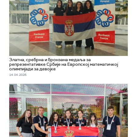
Златна, сребрна и бронзана медаља за
репрезентативке Србије на Европској математичкој
олимпијади за девојке
14. 04. 2026.