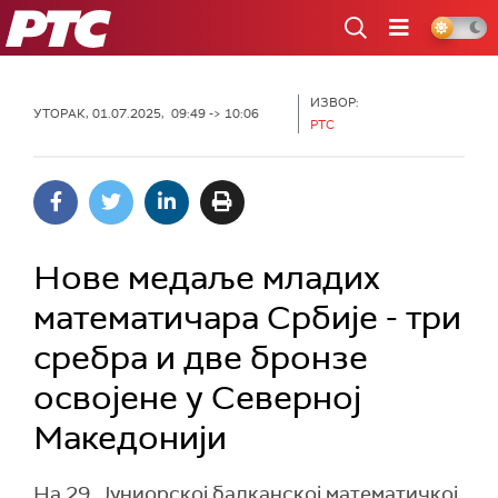
РТС
ИЗВОР:
УТОРАК, 01.07.2025, 09:49 -> 10:06
РТС
Нове медаље младих
математичара Србије - три
сребра и две бронзе
освојене у Северној
Македонији
На 29. Јуниорској балканској математичкој