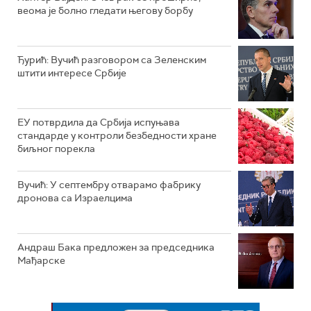
веома је болно гледати његову борбу
Ђурић: Вучић разговором са Зеленским
штити интересе Србије
ЕУ потврдила да Србија испуњава
стандарде у контроли безбедности хране
биљног порекла
Вучић: У септембру отварамо фабрику
дронова са Израелцима
Андраш Бакa предложен за председника
Мађарске