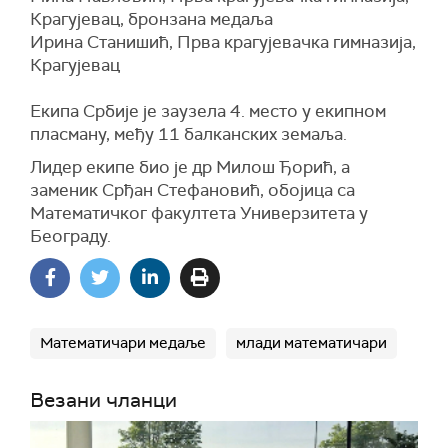
Крагујевац, бронзана медаља
Ирина Станишић, Прва крагујевачка гимназија,
Крагујевац
Екипа Србије је заузела 4. место у екипном
пласману, међу 11 балканских земаља.
Лидер екипе био је др Милош Ђорић, а
заменик Срђан Стефановић, обојица са
Математичког факултета Универзитета у
Београду.
Математичари медаље
млади математичари
Везани чланци