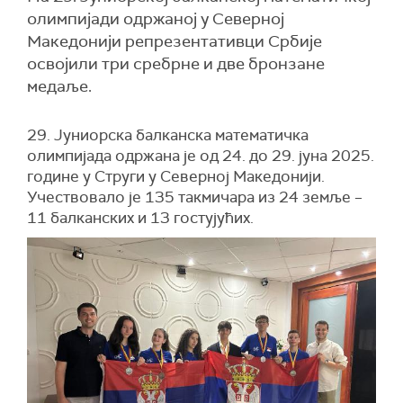
олимпијади одржаној у Северној
Македонији репрезентативци Србије
освојили три сребрне и две бронзане
медаље.
29. Јуниорска балканска математичка
олимпијада одржана је од 24. до 29. јуна 2025.
године у Струги у Северној Македонији.
Учествовало је 135 такмичара из 24 земље –
11 балканских и 13 гостујућих.