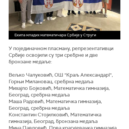
Екипа младих математичара Србије у Струги
У појединачном пласману, репрезентативци
Србије освојили су три сребрне и две
бронзане медаље:
Вељко Чалуковић, ОШ "Краљ АлександарI",
Горњи Милановац, сребрна медаља
Михајло Бојковић, Математичка гимназија,
Београд, сребрна медаља
Маша Радовић, Математичка гимназија,
Београд, сребрна медаља
Константин Стојилковић, Математичка
гимназија, Београд, бронзана медаља
Мина Павловић, Прва крагујевачка гимназија,