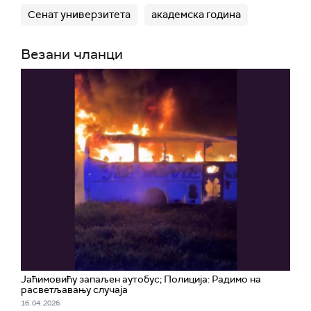
Сенат универзитета
академска година
Везани чланци
Јаћимовићу запаљен аутобус; Полиција: Радимо на
расветљавању случаја
16. 04. 2026.