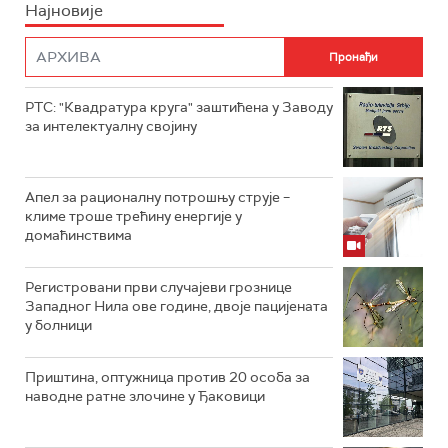
Најновије
РТС: "Квадратура круга" заштићена у Заводу
за интелектуалну својину
Апел за рационалну потрошњу струје –
климе троше трећину енергије у
домаћинствима
Регистровани први случајеви грознице
Западног Нила ове године, двоје пацијената
у болници
Приштина, оптужница против 20 особа за
наводне ратне злочине у Ђаковици