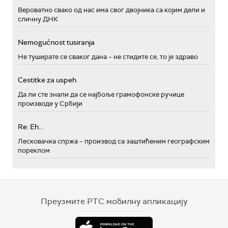
Вероватно свако од нас има свог двојника са којим дели и
сличну ДНК
Nemogućnost tusiranja
Не туширате се сваког дана – не стидите се, то је здраво
Cestitke za uspeh
Да ли сте знали да се најбоље грамофонске ручице
производе у Србији
Re: Eh...
Лесковачка спржа – производ са заштићеним географским
пореклом
Преузмите РТС мобилну апликацију