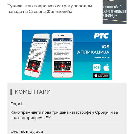
Тужилаштво покренуло истрагу поводом
напада на Стевана Филиповића
КОМЕНТАРИ
Da, ali...
Како преживети прва три дана катастрофе у Србији, и за
шта нас припрема ЕУ
Dvojnik mog oca