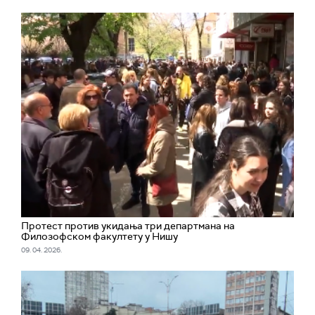
Протест против укидања три департмана на
Филозофском факултету у Нишу
09. 04. 2026.