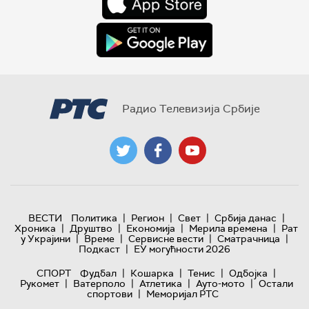
Радио Телевизија Србије
|
|
|
|
ВЕСТИ
Политика
Регион
Свет
Србија данас
|
|
|
|
Хроника
Друштво
Економија
Мерила времена
Рат
|
|
|
|
у Украјини
Време
Сервисне вести
Сматрачница
|
Подкаст
ЕУ могућности 2026
|
|
|
|
СПОРТ
Фудбал
Кошарка
Тенис
Одбојка
|
|
|
|
Рукомет
Ватерполо
Атлетика
Ауто-мото
Остали
|
спортови
Меморијал РТС