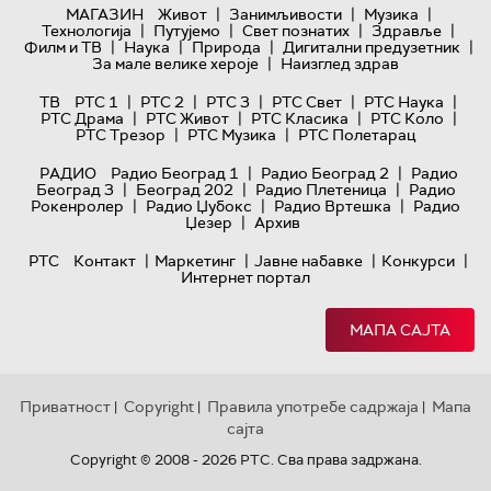
|
|
|
МАГАЗИН
Живот
Занимљивости
Музика
|
|
|
|
Технологијa
Путујемо
Свет познатих
Здравље
|
|
|
|
Филм и ТВ
Наука
Природа
Дигитални предузетник
|
За мале велике хероје
Наизглед здрав
|
|
|
|
|
ТВ
РТС 1
РТС 2
РТС 3
РТС Свет
РТС Наука
|
|
|
|
РТС Драма
РТС Живот
РТС Класика
РТС Коло
|
|
РТС Трезор
РТС Музика
РТС Полетарац
|
|
РАДИО
Радио Београд 1
Радио Београд 2
Радио
|
|
|
Београд 3
Београд 202
Радио Плетеница
Радио
|
|
|
Рокенролер
Радио Џубокс
Радио Вртешка
Радио
|
Џезер
Архив
|
|
|
|
РТС
Контакт
Маркетинг
Јавне набавке
Конкурси
Интернет портал
МАПА САЈТА
Приватност
Copyright
Правила употребе садржаја
Мапа
|
|
|
сајта
Copyright © 2008 - 2026 РТС. Сва права задржана.