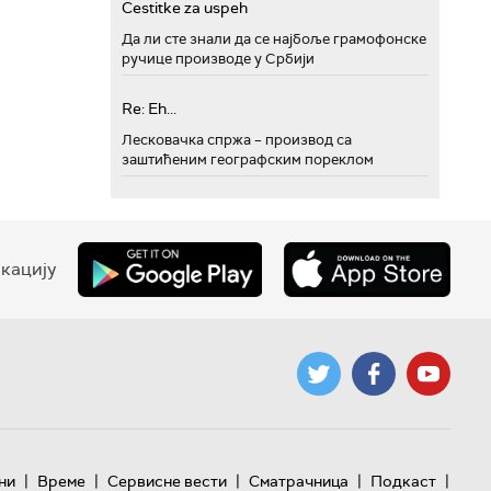
Cestitke za uspeh
Да ли сте знали да се најбоље грамофонске
ручице производе у Србији
Re: Eh...
Лесковачка спржа – производ са
заштићеним географским пореклом
кацију
|
|
|
|
|
ни
Време
Сервисне вести
Сматрачница
Подкаст