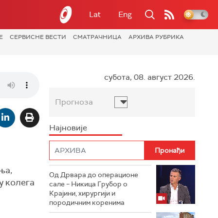
Lat
Eng
Е
СЕРВИСНЕ ВЕСТИ
СМАТРАЧНИЦА
АРХИВА РУБРИКА
субота, 08. август 2026.
Прогноза
Најновије
ња,
Од Дрвара до операционе
у колега
сале – Никица Грубор о
Крајини, хирургији и
породичним коренима