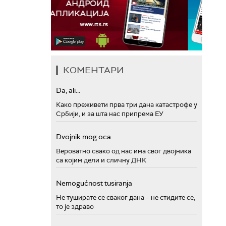
КОМЕНТАРИ
Da, ali...
Како преживети прва три дана катастрофе у
Србији, и за шта нас припрема ЕУ
Dvojnik mog oca
Вероватно свако од нас има свог двојника
са којим дели и сличну ДНК
Nemogućnost tusiranja
Не туширате се сваког дана – не стидите се,
то је здраво