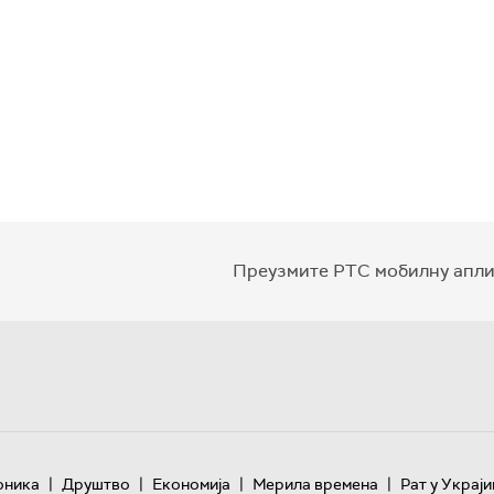
Преузмите РТС мобилну апли
|
|
|
|
оника
Друштво
Економија
Мерила времена
Рат у Украји