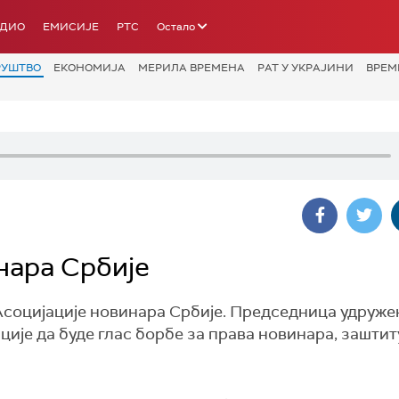
АДИО
ЕМИСИЈЕ
РТС
Остало
РУШТВО
ЕКОНОМИЈА
МЕРИЛА ВРЕМЕНА
РАТ У УКРАЈИНИ
ВРЕМ
нара Србије
Асоцијације новинара Србије. Председница удруже
ције да буде глас борбе за права новинара, заштит