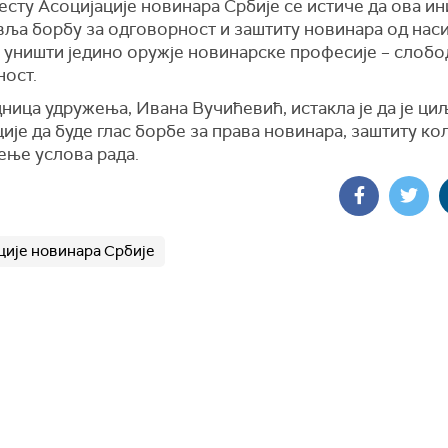
сту Асоцијације новинара Србије се истиче да ова ин
вља борбу за одговорност и заштиту новинара од нас
 уништи једино оружје новинарске професије – слобо
ност.
ица удружења, Ивана Вучићевић, истакла је да је ци
ије да буде глас борбе за права новинара, заштиту ко
ење услова рада.
ције новинара Србије