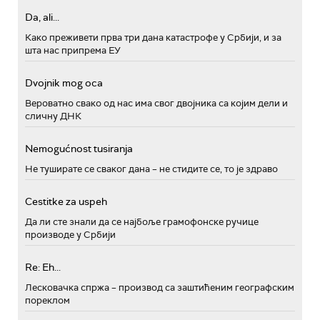
Da, ali...
Како преживети прва три дана катастрофе у Србији, и за
шта нас припрема ЕУ
Dvojnik mog oca
Вероватно свако од нас има свог двојника са којим дели и
сличну ДНК
Nemogućnost tusiranja
Не туширате се сваког дана – не стидите се, то је здраво
Cestitke za uspeh
Да ли сте знали да се најбоље грамофонске ручице
производе у Србији
Re: Eh...
Лесковачка спржа – производ са заштићеним географским
пореклом