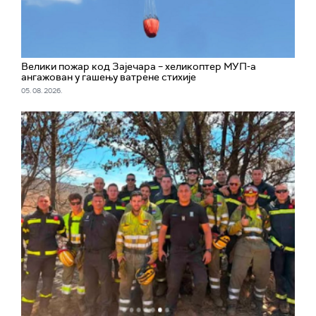
Велики пожар код Зајечара – хеликоптер МУП-а
ангажован у гашењу ватрене стихије
05. 08. 2026.