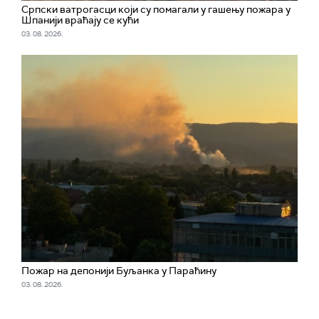
Српски ватрогасци који су помагали у гашењу пожара у
Шпанији враћају се кући
03. 08. 2026.
Пожар на депонији Буљанка у Параћину
03. 08. 2026.