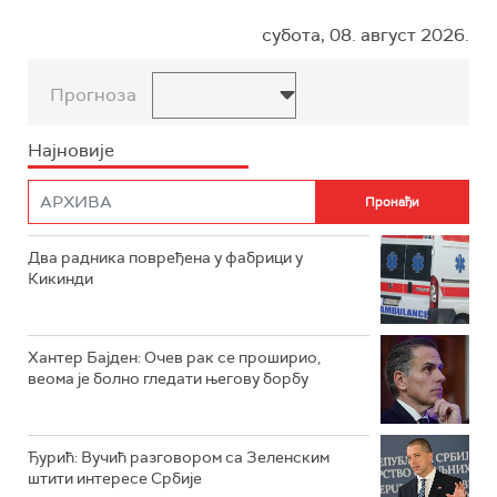
субота, 08. август 2026.
Прогноза
Најновије
Два радника повређена у фабрици у
Кикинди
Хантер Бајден: Очев рак се проширио,
веома је болно гледати његову борбу
Ђурић: Вучић разговором са Зеленским
штити интересе Србије