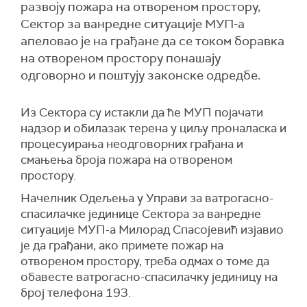
развоју пожара на отвореном простору,
Сектор за ванредне ситуације МУП-а
апеловао је на грађане да се током боравка
на отвореном простору понашају
одговорно и поштују законске одредбе.
Из Сектора су истакли да ће МУП појачати
надзор и обилазак терена у циљу проналаска и
процесуирања неодговорних грађана и
смањења броја пожара на отвореном
простору.
Начелник Одељења у Управи за ватрогасно-
спасилачке јединице Сектора за ванредне
ситуације МУП-а Милорад Спасојевић изјавио
је да грађани, ако примете пожар на
отвореном простору, треба одмах о томе да
обавесте ватрогасно-спасилачку јединицу на
број телефона 193.