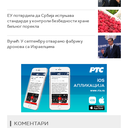
ЕУ потврдила да Србија испуњава
стандарде у контроли безбедности хране
биљног порекла
Вучић: У септембру отварамо фабрику
дронова са Израелцима
КОМЕНТАРИ