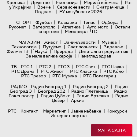
|
|
|
|
Хроника
Друштво
Економија
Мерила времена
Рат
|
|
|
|
у Украјини
Време
Сервисне вести
Сматрачница
|
Подкаст
ЕУ могућности 2026
|
|
|
|
СПОРТ
Фудбал
Кошарка
Тенис
Одбојка
|
|
|
|
Рукомет
Ватерполо
Атлетика
Ауто-мото
Остали
|
спортови
Меморијал РТС
|
|
|
МАГАЗИН
Живот
Занимљивости
Музика
|
|
|
|
Технологијa
Путујемо
Свет познатих
Здравље
|
|
|
|
Филм и ТВ
Наука
Природа
Дигитални предузетник
|
За мале велике хероје
Наизглед здрав
|
|
|
|
|
ТВ
РТС 1
РТС 2
РТС 3
РТС Свет
РТС Наука
|
|
|
|
РТС Драма
РТС Живот
РТС Класика
РТС Коло
|
|
РТС Трезор
РТС Музика
РТС Полетарац
|
|
РАДИО
Радио Београд 1
Радио Београд 2
Радио
|
|
|
Београд 3
Београд 202
Радио Плетеница
Радио
|
|
|
Рокенролер
Радио Џубокс
Радио Вртешка
Радио
|
Џезер
Архив
|
|
|
|
РТС
Контакт
Маркетинг
Јавне набавке
Конкурси
Интернет портал
МАПА САЈТА