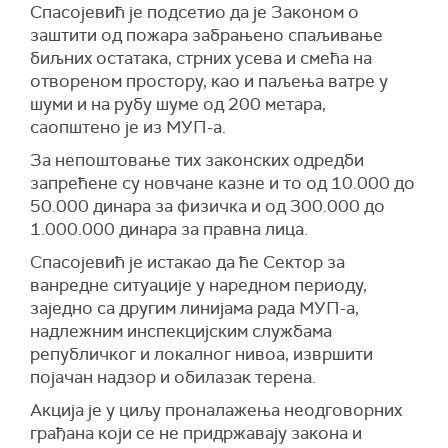
Спасојевић је подсетио да је Законом о
заштити од пожара забрањено спаљивање
биљних остатака, стрних усева и смећа на
отвореном простору, као и паљења ватре у
шуми и на рубу шуме од 200 метара,
саопштено је из МУП-а.
За непоштовање тих законских одредби
запрећене су новчане казне и то од 10.000 до
50.000 динара за физичка и од 300.000 до
1.000.000 динара за правна лица.
Спасојевић је истакао да ће Сектор за
ванредне ситуације у наредном периоду,
заједно са другим линијама рада МУП-а,
надлежним инспекцијским службама
републичког и локалног нивоа, извршити
појачан надзор и обилазак терена.
Акција је у циљу проналажења неодговорних
грађана који се не придржавају закона и