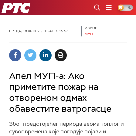
РТС
ИЗВОР:
СРЕДА, 18.06.2025, 15:41 -> 15:53
МУП
Апел МУП-а: Ако
приметите пожар на
отвореном одмах
обавестите ватрогасце
Због предстојећег периода веома топлог и
сувог времена које погодује појави и