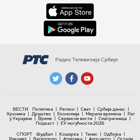
Радио Телевизија Србије
|
|
|
|
ВЕСТИ
Политика
Регион
Свет
Србија данас
|
|
|
|
Хроника
Друштво
Економија
Мерила времена
Рат
|
|
|
|
у Украјини
Време
Сервисне вести
Сматрачница
|
Подкаст
ЕУ могућности 2026
|
|
|
|
СПОРТ
Фудбал
Кошарка
Тенис
Одбојка
|
|
|
|
Рукомет
Ватерполо
Атлетика
Ауто-мото
Остали