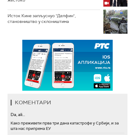
жестоко
Исток Кине запљуснуо "Делфин",
становништво у склоништима
КОМЕНТАРИ
Da, ali...
Како преживети прва три дана катастрофе у Србији, и за
шта нас припрема ЕУ