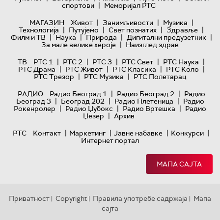
|
спортови
Меморијал РТС
|
|
|
МАГАЗИН
Живот
Занимљивости
Музика
|
|
|
|
Технологијa
Путујемо
Свет познатих
Здравље
|
|
|
|
Филм и ТВ
Наука
Природа
Дигитални предузетник
|
За мале велике хероје
Наизглед здрав
|
|
|
|
|
ТВ
РТС 1
РТС 2
РТС 3
РТС Свет
РТС Наука
|
|
|
|
РТС Драма
РТС Живот
РТС Класика
РТС Коло
|
|
РТС Трезор
РТС Музика
РТС Полетарац
|
|
РАДИО
Радио Београд 1
Радио Београд 2
Радио
|
|
|
Београд 3
Београд 202
Радио Плетеница
Радио
|
|
|
Рокенролер
Радио Џубокс
Радио Вртешка
Радио
|
Џезер
Архив
|
|
|
|
РТС
Контакт
Маркетинг
Јавне набавке
Конкурси
Интернет портал
МАПА САЈТА
Приватност
Copyright
Правила употребе садржаја
Мапа
|
|
|
сајта