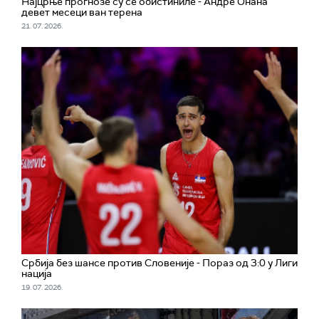
Најцрње прогнозе су се обистиниле - Андре Онана
девет месеци ван терена
21. 07. 2026.
Србија без шансе против Словеније - Пораз од 3:0 у Лиги
нација
19. 07. 2026.