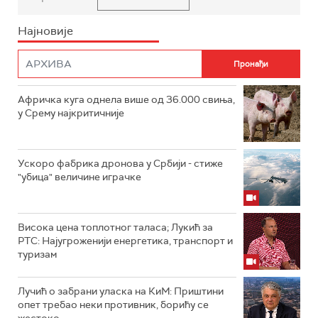
Најновије
Афричка куга однела више од 36.000 свиња,
у Срему најкритичније
Ускоро фабрика дронова у Србији - стиже
"убица" величине играчке
Висока цена топлотног таласа; Лукић за
РТС: Најугроженији енергетика, транспорт и
туризам
Лучић о забрани уласка на КиМ: Приштини
опет требао неки противник, борићу се