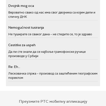
Dvojnik mog oca
Вероватно свако од нас има свог двојника са којим дели и
сличну ДНК
Nemogućnost tusiranja
Не туширате се сваког дана – не стидите се, то је здраво
Cestitke za uspeh
Да ли сте знали да се најбоље грамофонске ручице
производе у Србији
Re: Eh...
Лесковачка спржа – производ са заштићеним географским
пореклом
Преузмите РТС мобилну апликацију