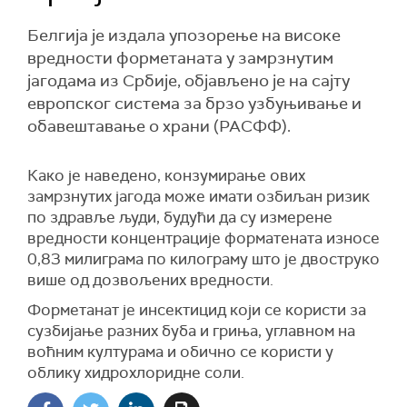
Белгија је издала упозорење на високе
вредности форметаната у замрзнутим
јагодама из Србије, објављено је на сајту
европског система за брзо узбуњивање и
обавештавање о храни (РАСФФ).
Како је наведено, конзумирање ових
замрзнутих јагода може имати озбиљан ризик
по здравље људи, будући да су измерене
вредности концентрације форматената износе
0,83 милиграма по килограму што је двоструко
више од дозвољених вредности.
Форметанат је инсектицид који се користи за
сузбијање разних буба и гриња, углавном на
воћним културама и обично се користи у
облику хидрохлоридне соли.