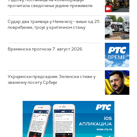
прочитала сведочење једине преживеле
Судар два трамваја у Немачкој – више од 25
повређених, троје у критичном стању
Временска прогноза 7. август 2026.
Украјински председник Зеленски стиже у
званичну посету Србији