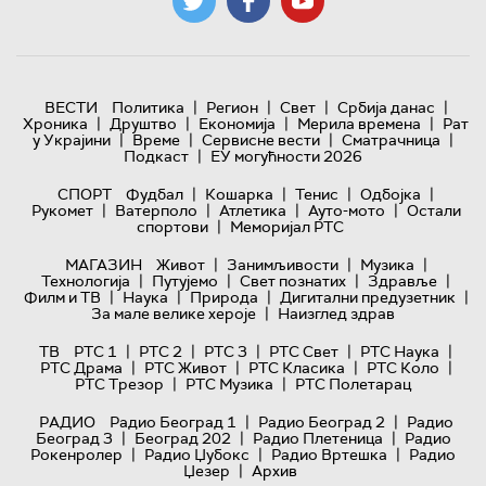
|
|
|
|
ВЕСТИ
Политика
Регион
Свет
Србија данас
|
|
|
|
Хроника
Друштво
Економија
Мерила времена
Рат
|
|
|
|
у Украјини
Време
Сервисне вести
Сматрачница
|
Подкаст
ЕУ могућности 2026
|
|
|
|
СПОРТ
Фудбал
Кошарка
Тенис
Одбојка
|
|
|
|
Рукомет
Ватерполо
Атлетика
Ауто-мото
Остали
|
спортови
Меморијал РТС
|
|
|
МАГАЗИН
Живот
Занимљивости
Музика
|
|
|
|
Технологијa
Путујемо
Свет познатих
Здравље
|
|
|
|
Филм и ТВ
Наука
Природа
Дигитални предузетник
|
За мале велике хероје
Наизглед здрав
|
|
|
|
|
ТВ
РТС 1
РТС 2
РТС 3
РТС Свет
РТС Наука
|
|
|
|
РТС Драма
РТС Живот
РТС Класика
РТС Коло
|
|
РТС Трезор
РТС Музика
РТС Полетарац
|
|
РАДИО
Радио Београд 1
Радио Београд 2
Радио
|
|
|
Београд 3
Београд 202
Радио Плетеница
Радио
|
|
|
Рокенролер
Радио Џубокс
Радио Вртешка
Радио
|
Џезер
Архив