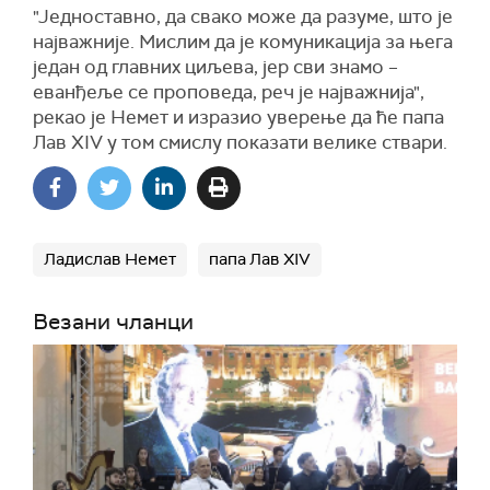
"Једноставно, да свако може да разуме, што је
најважније. Мислим да је комуникација за њега
један од главних циљева, јер сви знамо –
еванђеље се проповеда, реч је најважнија",
рекао је Немет и изразио уверење да ће папа
Лав XIV у том смислу показати велике ствари.
Ладислав Немет
папа Лав XIV
Везани чланци