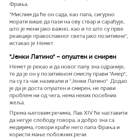
Фрања.
"
М
ислим да ће он сада, као папа, сигурно
морати више да пази на ову ствар и сарађује,
што је мени јако важно, као и то што су прве
реакције православног света јако позитивне",
истакао је Немет.
"Јенки Латино" – опуштен и смирен
Немет је рекао и да новог папу зна одраније,
те да је он у позитивном смислу прави "Амер",
па су га чак називали и "Јенки Латино". Додао
је да је доста опуштен и смирен, не прави
проблем ни од чега, нема неких посебних
жеља.
Према његовим речима, Лав XIV ће наставити
да негује слободу говора, а добро зна са
медијима, говори краће него папа Фрања и
користи мање побожних речи.