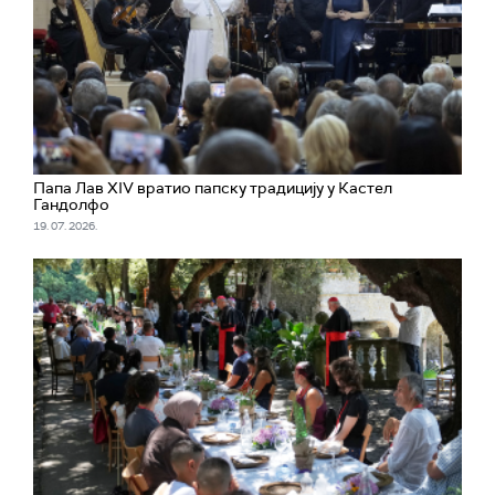
Папа Лав XIV вратио папску традицију у Кастел
Гандолфо
19. 07. 2026.