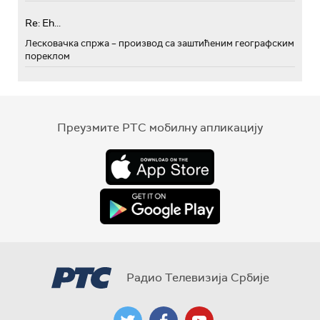
Re: Eh...
Лесковачка спржа – производ са заштићеним географским
пореклом
Преузмите РТС мобилну апликацију
Радио Телевизија Србије