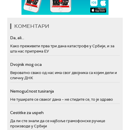
КОМЕНТАРИ
Da, ali...
Како преживети прва три дана катастрофе у Србији, и за
шта нас припрема ЕУ
Dvojnik mog oca
Вероватно свако од нас има свог двојника са којим дели и
сличну ДНК
Nemogućnost tusiranja
Не туширате се сваког дана – не стидите се, то је здраво
Cestitke za uspeh
Да ли сте знали да се најбоље грамофонске ручице
производе у Србији