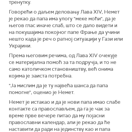
тренутку.
Говорећи о даљем деловању Лава XIV, Немет
је
рекао
да папа има улогу "меке моћи", да је
његов глас иначе слаб, што се дало видети и
на покушајима покојног папе Фрање да учини
нешто када је реч о ратној ситуацији у Гази или
Украјини.
Према његовим речима, од Лава XIV очекује
се материјална помоћ за та подручја, и то не
само католичком становништву, већ онима
којима је заиста потребна.
"Ја мислим да је ту највећа шанса да папа
помогне",
оценио
је Немет.
Немет је истакао и да је нови папа имао слабе
контакте са православљем, да га је чак за
време прве вечере питао да му појасни
православни календар, али је рекао да ће
наставити да ради на јединству као
и
папа