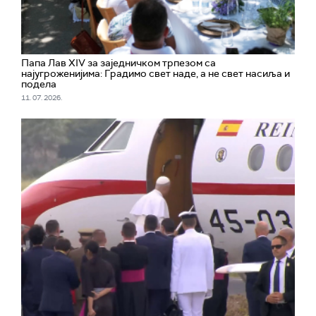
Папа Лав XIV за заједничком трпезом са
најугроженијима: Градимо свет наде, а не свет насиља и
подела
11. 07. 2026.