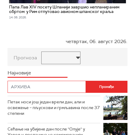
Папа Лав XIV посету Шпанији завршио непланираним
обртом: у Рим отпутовао авионом шпанског краља
14. 06. 2026.
четвртак, 06. август 2026.
Прогноза
Најновије
Петак носи још један врели дан, али и
освежење – пљускови и грмљавина после 37
степени
Сећање на убијене дан после "Олује" у
Уздољу, посланица на комеморацији