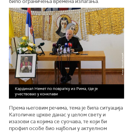
било ограничења времена излагања.
Кардинал Немет по повратку из Рима, где је
учествовао у конклави
Према његовим речима, тема је била ситуација
Католичке цркве данас у целом свету и
изазови са којима се суочава, те који би
профил особе био најбољи у актуелном