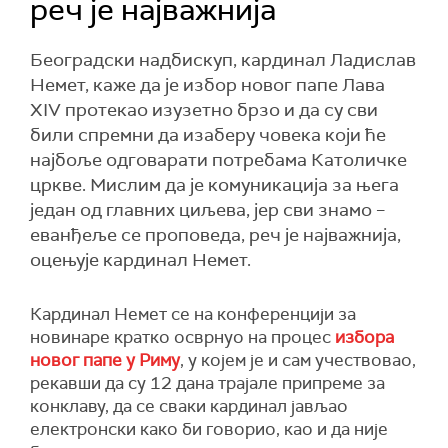
реч је најважнија
Београдски надбискуп, кардинал Ладислав
Немет, каже да је избор новог папе Лава
XIV протекао изузетно брзо и да су сви
били спремни да изаберу човека који ће
најбоље одговарати потребама Католичке
цркве. Мислим да је комуникација за њега
један од главних циљева, јер сви знамо –
еванђеље се проповеда, реч је најважнија,
оцењује кaрдинал Немет.
Кардинал
Немет се на конференцији за
новинаре кратко осврнуо на процес
избора
новог папе у Риму
, у којем је и сам учествовао,
рекавши да су 12 дана трајале припр
еме
за
конклаву, да се сваки кардинал јављао
електронски како би говорио, као и да није