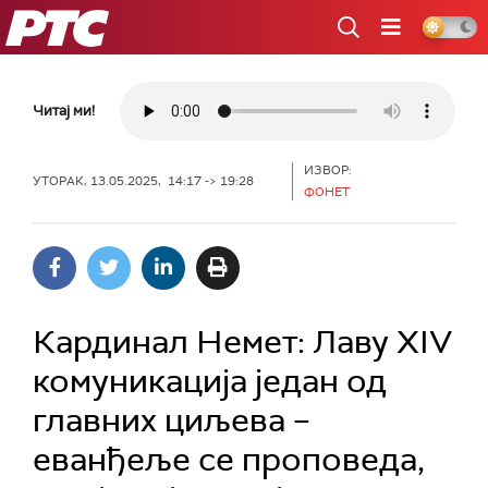
РТС
Читај ми!
ИЗВОР:
УТОРАК, 13.05.2025, 14:17 -> 19:28
ФОНЕТ
Кардинал Немет: Лаву XIV
комуникација један од
главних циљева –
еванђеље се проповеда,