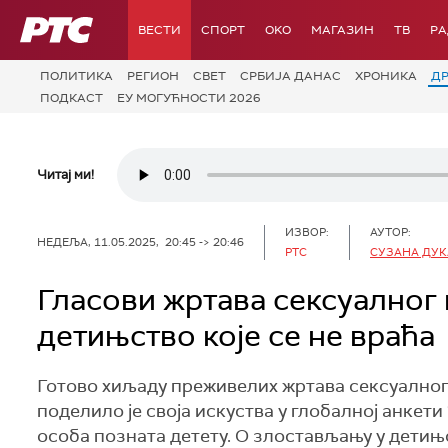
РТС
ВЕСТИ
СПОРТ
OKO
МАГАЗИН
ТВ
Р
ПОЛИТИКА
РЕГИОН
СВЕТ
СРБИЈА ДАНАС
ХРОНИКА
Д
ПОДКАСТ
ЕУ МОГУЋНОСТИ 2026
Читај ми!
ИЗВОР:
АУТОР:
НЕДЕЉА, 11.05.2025, 20:45 -> 20:46
РТС
СУЗАНА ДУК
Гласови жртава сексуалног 
детињство које се не враћа
Готово хиљаду преживелих жртава сексуалног 
поделило је своја искуства у глобалној анкети 
особа позната детету. О злостављању у детињс