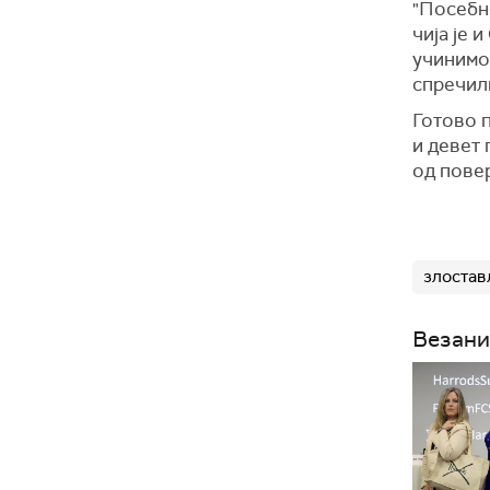
"Посебн
чија је 
учинимо
спречили
Готово 
и девет 
од пове
злоста
Везани