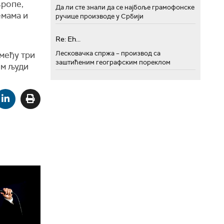
вропе,
Да ли сте знали да се најбоље грамофонске
емама и
ручице производе у Србији
Re: Eh...
Лесковачка спржа – производ са
међу три
заштићеним географским пореклом
ом људи