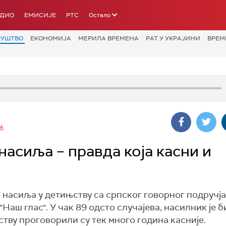
АДИО
ЕМИСИЈЕ
РТС
Остало
РУШТВО
ЕКОНОМИЈА
МЕРИЛА ВРЕМЕНА
РАТ У УКРАЈИНИ
ВРЕМ
А
насиља – правда која касни и
насиља у детињству са српског говорног подручја
"Наш глас". У чак 89 одсто случајева, насилник је 
тву проговорили су тек много година касније.