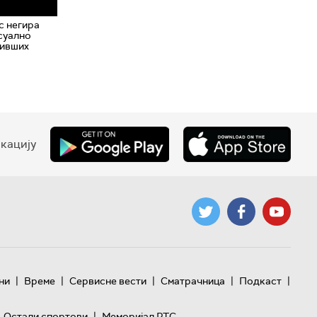
с негира
суално
бивших
кацију
|
|
|
|
|
ни
Време
Сервисне вести
Сматрачница
Подкаст
|
Остали спортови
Меморијал РТС