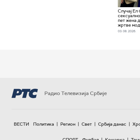
Случај Ел
сексуално
пет жена 
жртве мод
03. 08. 2026.
Радио Телевизија Србије
|
|
|
|
ВЕСТИ
Политика
Регион
Свет
Србија данас
Хр
|
|
СПОРТ
Фудбал
Кошарка
Тен