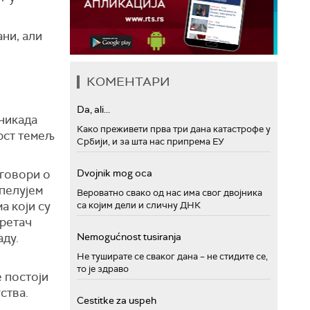
ани, али
КОМЕНТАРИ
Da, ali...
никада
Како преживети прва три дана катастрофе у
рст темељ
Србији, и за шта нас припрема ЕУ
 говори о
Dvojnik mog oca
Апелујем
Вероватно свако од нас има свог двојника
а који су
са којим дели и сличну ДНК
кретач
аду.
Nemogućnost tusiranja
Не туширате се сваког дана – не стидите се,
то је здраво
 постоји
ства.
Cestitke za uspeh