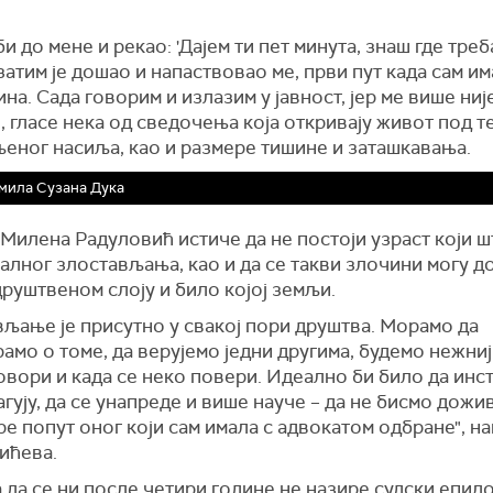
и до мене и рекао: 'Дајем ти пет минута, знаш где треб
 затим је дошао и напаствовао ме, први пут када сам и
ина. Сада говорим и излазим у јавност, јер ме више ниј
, гласе нека од сведочења која откривају живот под 
еног насиља, као и размере тишине и заташкавања.
мила Сузана Дука
Милена Радуловић истиче да не постоји узраст који ш
алног злостављања, као и да се такви злочини могу д
руштвеном слоју и било којој земљи.
вљање је присутно у свакој пори друштва. Морамо да
амо о томе, да верујемо једни другима, будемо нежниј
овори и када се неко повери. Идеално би било да инс
гују, да се унапреде и више науче – да не бисмо дож
е попут оног који сам имала с адвокатом одбране", н
ићева.
да се ни после четири године не назире судски епило