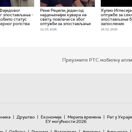
 Фаједовог
Рене Реџепи, један од
Хулио Иглесија
г злостављања -
најцењенијих кувара на
оптужбе за сек
добило статус
свету, повлачи се због
злостављање 
ерног ропства
оптужби за злостављање
запослених
12. 03. 2026.
16. 01. 2026.
Преузмите РТС мобилну апли
|
|
|
|
оника
Друштво
Економија
Мерила времена
Рат у Украји
ЕУ могућности 2026
|
|
|
|
|
|
ис
Одбојка
Рукомет
Ватерполо
Атлетика
Ауто-мото