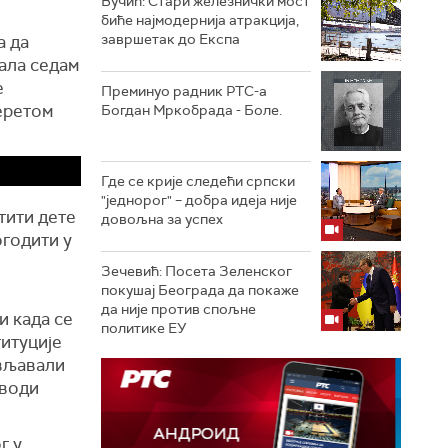
Вучић: Стари железнички мост
биће најмодернија атракција,
завршетак до Експа
а да
мала седам
е
Преминуо радник РТС-а
теретом
Богдан Мркобрада - Боле.
Где се крије следећи српски
"једнорог" – добра идеја није
тити дете
довољна за успех
огодити у
Зечевић: Посета Зеленског
покушај Београда да покаже
да није против спољне
и када се
политике ЕУ
титуције
ивљавали
аводи
г у