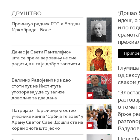
ДРУШТВО
"Дошао б
идеш', а
Преминуо радник РТС-а Богдан
и по год
Мркобрада - Боле.
срамота"
преживљ
Данас је Свети Пантелејмон –
Припре
шта се према веровању не сме
радити, а шта је добро започети
Глумица 
од сексу
Велимир Радојевић крв дао
сваком д
стоти пут, из Института
упозоравају да су залихе
"Злоста
довољне за два дана
разговар
о томе г
Патријарх Порфирије угостио
брже реа
учеснике кампа "Србија те зове" у
разговор
Храму Светог Саве: Дошли сте на
Радулов
корен онога што јесмо
Подсећа 