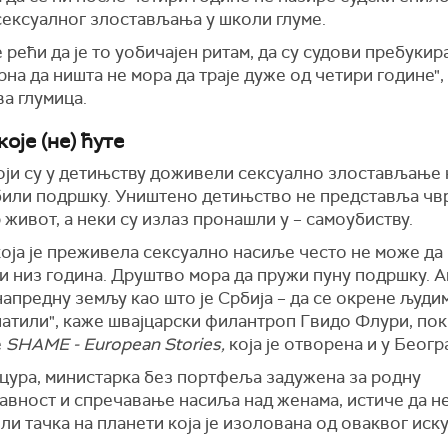
сексуалног злостављања у школи глуме.
 рећи да је то уобичајен ритам, да су судови пребукир
рна да ништа не мора да траје дуже од четири године",
а глумица.
оје (не) ћуте
оји су у детињству доживели сексуално злостављање 
били подршку. Уништено детињство не представља чв
 живот, а неки су излаз пронашли у – самоубиству.
оја је преживела сексуално насиље често не може да
и низ година. Друштво мора да пружи пуну подршку. 
напредну земљу као што је Србија – да се окрене људим
атили", каже
швајцарски филантроп Гвидо Флури, по
е
SHAME - European Stories,
која је отворена и у Беогр
цура, министарка без портфеља задужена за родну
авност и спречавање насиља над женама, истиче да не
ли тачка на планети која је изолована од оваквог иску