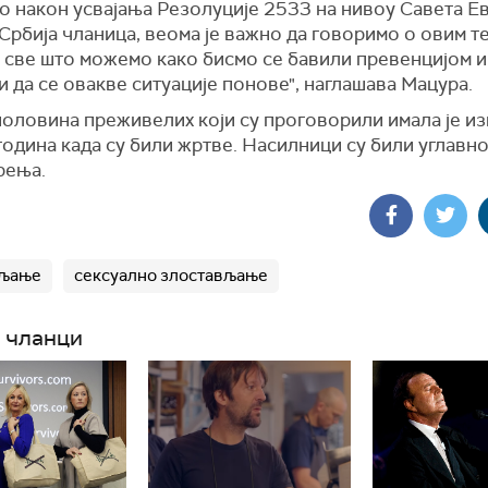
о након усвајања Резолуције 2533 на нивоу Савета Е
и Србија чланица, веома је важно да говоримо о овим т
 све што можемо како бисмо се бавили превенцијом и
 да се овакве ситуације понове", наглашава Мацура.
половина преживелих који су проговорили имала је из
година када су били жртве. Насилници су били углавн
рења.
вљање
сексуално злостављање
 чланци