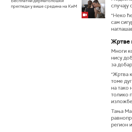
Бесплатни дерматолошки
случају 
прегледи у више средина на КиМ
"Неко ће
сам сигу
наглашав
Жртве к
Многи к
нису до
за добар
"Жртва к
томе дуг
на тако 
толико п
изложб
Тања Ма
равнопр
регион и