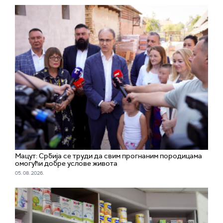
Мацут: Србија се труди да свим прогнаним породицама
омогући добре услове живота
05. 08. 2026.