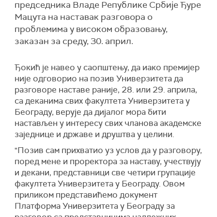
председника Владе Републике Србије Ђуре
Мацута на наставак разговора о
проблемима у високом образовању,
заказан за среду, 30. април.
Ђокић је навео у саопштењу, да иако премијер
није одговорио на позив Универзитета да
разговоре наставе раније, 28. или 29. априла,
са деканима свих факултета Универзитета у
Београду, верује да дијалог мора бити
настављен у интересу свих чланова академске
заједнице и државе и друштва у целини.
"Позив сам прихватио уз услов да у разговору,
поред мене и проректора за наставу, учествују
и декани, представници све четири групације
факултета Универзитета у Београду. Овом
приликом представићемо документ
Платформа Универзитета у Београду за