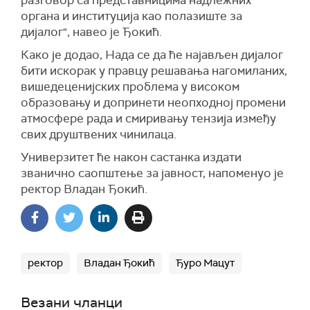
разговор са представницима надлежних
органа и институција као полазиште за
дијалог", навео је Ђокић.
Како је додао, Нада се да ће најављен дијалог
бити искорак у правцу решавања нагомиланих,
вишедеценијских проблема у високом
образовању и допринети неопходној промени
атмосфере рада и смиривању тензија између
свих друштвених чинилаца.
Универзитет ће након састанка издати
званично саопштење за јавност, напоменуо је
ректор Владан Ђокић.
ректор
Владан Ђокић
Ђуро Мацут
Везани чланци