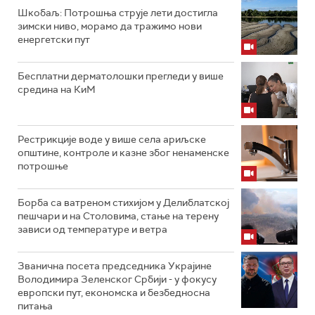
Шкобаљ: Потрошња струје лети достигла
зимски ниво, морамо да тражимо нови
енергетски пут
Бесплатни дерматолошки прегледи у више
средина на КиМ
Рестрикције воде у више села ариљске
општине, контроле и казне због ненаменске
потрошње
Борба са ватреном стихијом у Делиблатској
пешчари и на Столовима, стање на терену
зависи од температуре и ветра
Званична посета председника Украјине
Володимира Зеленског Србији - у фокусу
европски пут, економска и безбедносна
питања