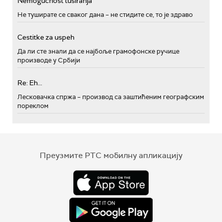
Nemogućnost tusiranja
Не туширате се сваког дана – не стидите се, то је здраво
Cestitke za uspeh
Да ли сте знали да се најбоље грамофонске ручице
производе у Србији
Re: Eh...
Лесковачка спржа – производ са заштићеним географским
пореклом
Преузмите РТС мобилну апликацију