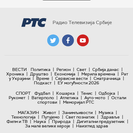
Радио Телевизија Србије
|
|
|
|
ВЕСТИ
Политика
Регион
Свет
Србија данас
|
|
|
|
Хроника
Друштво
Економија
Мерила времена
Рат
|
|
|
|
у Украјини
Време
Сервисне вести
Сматрачница
|
Подкаст
ЕУ могућности 2026
|
|
|
|
СПОРТ
Фудбал
Кошарка
Тенис
Одбојка
|
|
|
|
Рукомет
Ватерполо
Атлетика
Ауто-мото
Остали
|
спортови
Меморијал РТС
|
|
|
МАГАЗИН
Живот
Занимљивости
Музика
|
|
|
|
Технологијa
Путујемо
Свет познатих
Здравље
|
|
|
|
Филм и ТВ
Наука
Природа
Дигитални предузетник
|
За мале велике хероје
Наизглед здрав