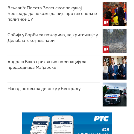
Зечевић: Посета Зеленског покушај
Београда да покаже да није против спољне
политике ЕУ
Србија у борби са пожарима, најкритичније у
Делиблатској пешчари
Андраш Бака прихватио номинацију за
председника Мађарске
Напад ножем на девојку у Београду