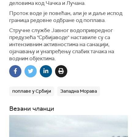
деловима код Чачка и Лучана.
Проток воде је повећан, али је и даље испод
граница редовне одбране од поплава.
Стручне службе Јавног водопривредног
предузећа "Србијаводе" наставиле су са
интензивним активностима на санацији,
ојачавању и унапређењу слабих тачака на
водним објектима.
поплаве у Србији
Западна Морава
Везани чланци