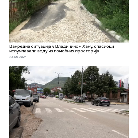
Ванредна ситуација у Владичином Хану, спасиоци
испумпавали воду из помоћних просторија
23. 05. 2024.