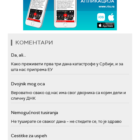
КОМЕНТАРИ
Da, ali...
Како преживети прва три дана катастрофе у Србији, и за
шта нас припрема ЕУ
Dvojnik mog oca
Вероватно свако од нас има свог двојника са којим дели и
сличну ДНК
Nemogućnost tusiranja
Не туширате се сваког дана – не стидите се, то је здраво
Cestitke za uspeh