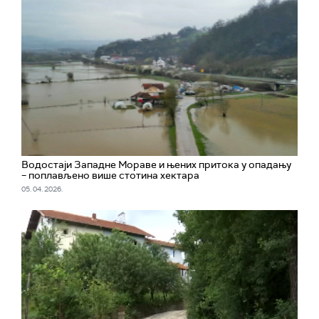
Водостаји Западне Мораве и њених притока у опадању
– поплављено више стотина хектара
05. 04. 2026.