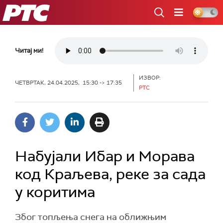
РТС
Читај ми!
ИЗВОР:
ЧЕТВРТАК, 24.04.2025, 15:30 -> 17:35
РТС
Набујали Ибар и Морава
код Краљева, реке за сада
у коритима
Због топљења снега на оближњим