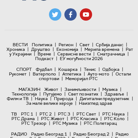
|
|
|
|
ВЕСТИ
Политика
Регион
Свет
Србија данас
|
|
|
|
Хроника
Друштво
Економија
Мерила времена
Рат
|
|
|
|
у Украјини
Време
Сервисне вести
Сматрачница
|
Подкаст
ЕУ могућности 2026
|
|
|
|
СПОРТ
Фудбал
Кошарка
Тенис
Одбојка
|
|
|
|
Рукомет
Ватерполо
Атлетика
Ауто-мото
Остали
|
спортови
Меморијал РТС
|
|
|
МАГАЗИН
Живот
Занимљивости
Музика
|
|
|
|
Технологијa
Путујемо
Свет познатих
Здравље
|
|
|
|
Филм и ТВ
Наука
Природа
Дигитални предузетник
|
За мале велике хероје
Наизглед здрав
|
|
|
|
|
ТВ
РТС 1
РТС 2
РТС 3
РТС Свет
РТС Наука
|
|
|
|
РТС Драма
РТС Живот
РТС Класика
РТС Коло
|
|
РТС Трезор
РТС Музика
РТС Полетарац
|
|
РАДИО
Радио Београд 1
Радио Београд 2
Радио