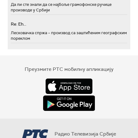
Да ли сте знали да се најбоље грамофонске ручице
производе у Србији
Re: Eh...
Лесковачка спржа – производ са заштићеним географским
пореклом
Преузмите РТС мобилну апликацију
Радио Телевизија Србије