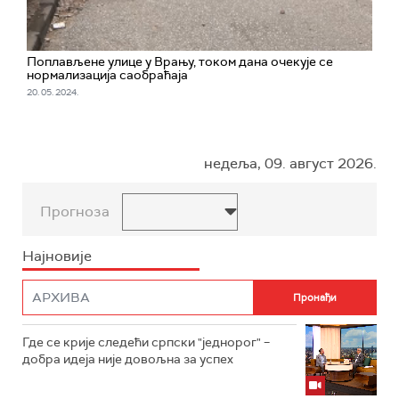
Поплављене улице у Врању, током дана очекује се
нормализација саобраћаја
20. 05. 2024.
недеља, 09. август 2026.
Прогноза
Најновије
Где се крије следећи српски "једнорог" –
добра идеја није довољна за успех