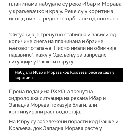
планинама набујале су реке Ибар и Морава
у краљевачком крају. Реке су у коритима,
испод нивоа редовне одбране од поплава.
"Ситуација је тренутно стабилна и зависи од
количине снега на планинама и брзине
његовог отапања. Нисмо имали ни обимније
падавине", кажу у Одељењу за ванредне
ситуације у Рашком округу.
Набујали Ибар и Морава код Краљева, реке за сада у
коритима
Према подацима РХМЗ-а тренутна
хидролошка ситуација на рекама Ибар и
Западна Морава показује благи, али
континуирани раст водостаја.
На Ибру су забележени порасти код Рашке и
Краљева, док Западна Морава расте у