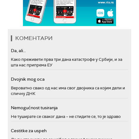
КОМЕНТАРИ
Da, ali...
Како преживети прва три дана катастрофе у Србији, и за
шта нас припрема ЕУ
Dvojnik mog oca
Вероватно свако од нас има свог двојника са којим дели и
сличну ДНК
Nemogućnost tusiranja
Не туширате се сваког дана – не стидите се, то је здраво
Cestitke za uspeh