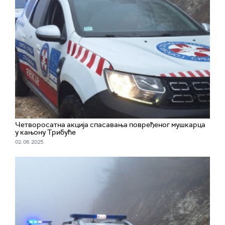
Четворосатна акција спасавања повређеног мушкарца
у кањону Трибуће
02. 06. 2025.