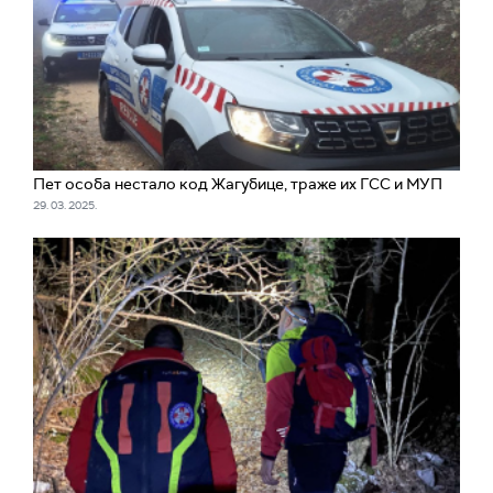
Пет особа нестало код Жагубице, траже их ГСС и МУП
29. 03. 2025.