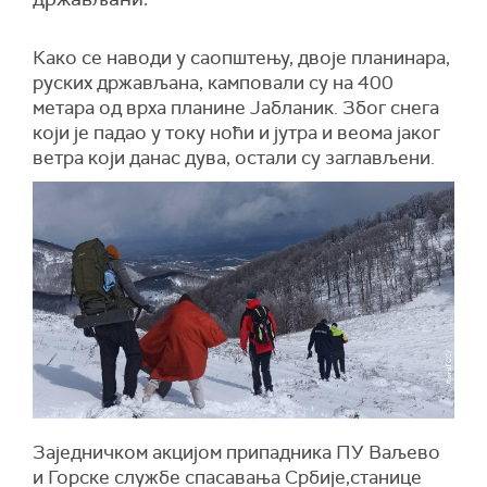
Како се наводи у саопштењу, двоје планинара,
руских држављана, камповали су на 400
метара од врха планине Јабланик. Због снега
који је падао у току ноћи и јутра и веома јаког
ветра који данас дува, остали су заглављени.
Заједничком акцијом припадника ПУ Ваљево
и Горске службе спасавања Србије,станице