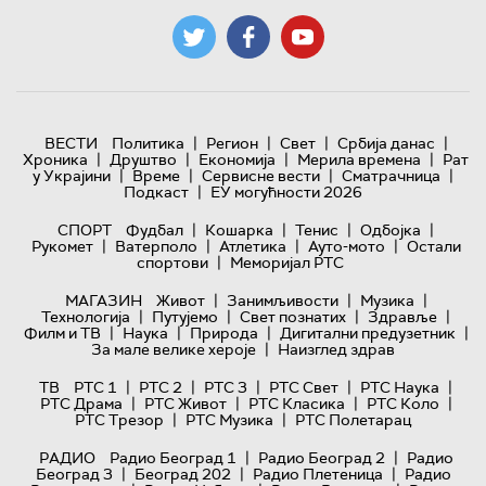
|
|
|
|
ВЕСТИ
Политика
Регион
Свет
Србија данас
|
|
|
|
Хроника
Друштво
Економија
Мерила времена
Рат
|
|
|
|
у Украјини
Време
Сервисне вести
Сматрачница
|
Подкаст
ЕУ могућности 2026
|
|
|
|
СПОРТ
Фудбал
Кошарка
Тенис
Одбојка
|
|
|
|
Рукомет
Ватерполо
Атлетика
Ауто-мото
Остали
|
спортови
Меморијал РТС
|
|
|
МАГАЗИН
Живот
Занимљивости
Музика
|
|
|
|
Технологијa
Путујемо
Свет познатих
Здравље
|
|
|
|
Филм и ТВ
Наука
Природа
Дигитални предузетник
|
За мале велике хероје
Наизглед здрав
|
|
|
|
|
ТВ
РТС 1
РТС 2
РТС 3
РТС Свет
РТС Наука
|
|
|
|
РТС Драма
РТС Живот
РТС Класика
РТС Коло
|
|
РТС Трезор
РТС Музика
РТС Полетарац
|
|
РАДИО
Радио Београд 1
Радио Београд 2
Радио
|
|
|
Београд 3
Београд 202
Радио Плетеница
Радио