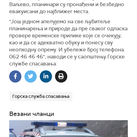
Ваљево, планинари су пронађени и безбедно
евакуисани до најближег места.
"Још једном апелујемо на све љубитеље
планинарења и природе да пре сваког одласка
провере временске прилике које се очекују,
као и да се адекватно обуку и понесу сву
неопходну опрему. И убележе број телефона.
062 46 46 46", наводи се у саопштењу Горске
службе спасавања.
Горска служба спасавања
Везани чланци