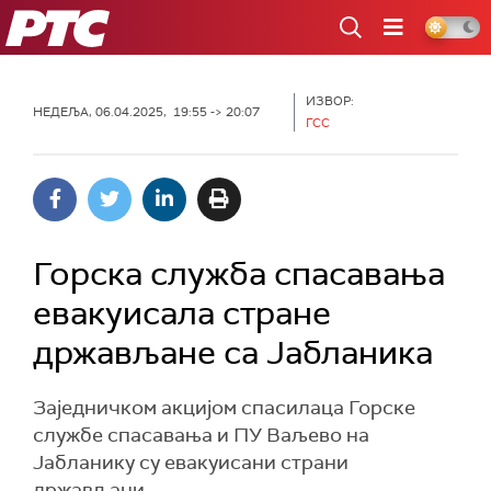
РТС
ИЗВОР:
НЕДЕЉА, 06.04.2025, 19:55 -> 20:07
ГСС
Горска служба спасавања
евакуисала стране
држављане са Јабланика
Заједничком акцијом спасилаца Горске
службе спасавања и ПУ Ваљево на
Јабланику су евакуисани страни
држављани.