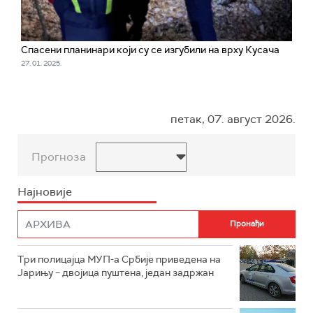
Спасени планинари који су се изгубили на врху Кусача
27. 01. 2025.
петак, 07. август 2026.
Прогноза
Најновије
Три полицајца МУП-а Србије приведена на
Јарињу – двојица пуштена, један задржан