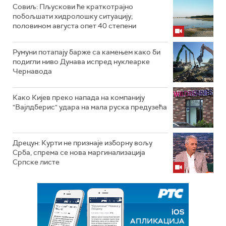
Совиљ: Пљускови ће краткотрајно
побољшати хидролошку ситуацију;
половином августа опет 40 степени
Румуни потапају барже са камењем како би
подигли ниво Дунава испред нуклеарке
Чернавода
Како Кијев преко напада на компанију
"Вајлдберис" удара на мала руска предузећа
Дрецун: Курти не признаје изборну вољу
Срба, спрема се нова маргинализација
Српске листе