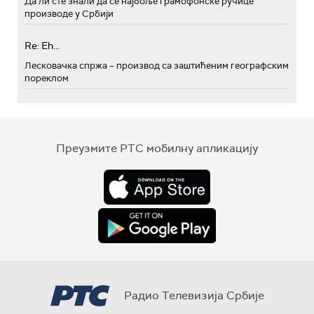
Да ли сте знали да се најбоље грамофонске ручице
производе у Србији
Re: Eh...
Лесковачка спржа – производ са заштићеним географским
пореклом
Преузмите РТС мобилну апликацију
Радио Телевизија Србије