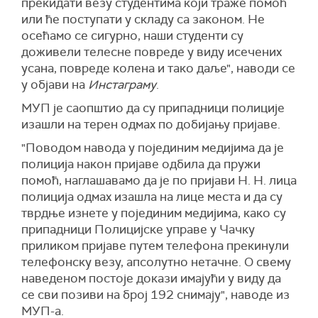
прекидати везу студентима који траже помоћ
или ће поступати у складу са законом. Не
осећамо се сигурно, наши студенти су
доживели телесне повреде у виду исечених
усана, повреде колена и тако даље", наводи се
у објави на
Инстаграму
.
МУП је саопштио да су припадници полиције
изашли на терен одмах по добијању пријаве.
"Поводом навода у појединим медијима да је
полиција након пријаве одбила да пружи
помоћ, наглашавамо да је по пријави Н. Н. лица
полиција одмах изашла на лице места и да су
тврдње изнете у појединим медијима, како су
припадници Полицијске управе у Чачку
приликом пријаве путем телефона прекинули
телефонску везу, апсолутно нетачне. О свему
наведеном постоје докази имајући у виду да
се сви позиви на број 192 снимају", наводе из
МУП-а.