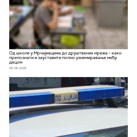
Од школе у Мрчајевцима до друштвених мрежа – како
препознати и зауставити полно узнемиравање међу
децом
06. 08. 2026.