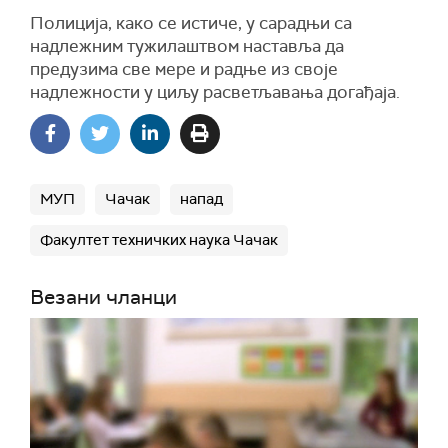
Полиција, како се истиче, у сарадњи са
надлежним тужилаштвом наставља да
предузима све мере и радње из своје
надлежности у циљу расветљавања догађаја.
МУП
Чачак
напад
Факултет техничких наука Чачак
Везани чланци