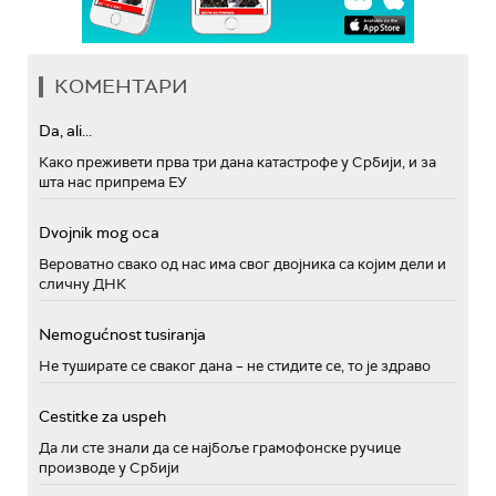
КОМЕНТАРИ
Da, ali...
Како преживети прва три дана катастрофе у Србији, и за
шта нас припрема ЕУ
Dvojnik mog oca
Вероватно свако од нас има свог двојника са којим дели и
сличну ДНК
Nemogućnost tusiranja
Не туширате се сваког дана – не стидите се, то је здраво
Cestitke za uspeh
Да ли сте знали да се најбоље грамофонске ручице
производе у Србији