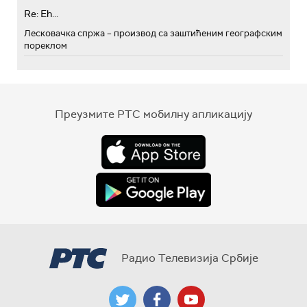
Re: Eh...
Лесковачка спржа – производ са заштићеним географским
пореклом
Преузмите РТС мобилну апликацију
Радио Телевизија Србије