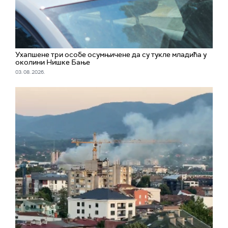
Ухапшенe три особе осумњичене да су тукле младића у
околини Нишке Бање
03. 08. 2026.