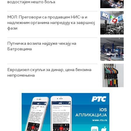
водостајем нешто боља
МОЛ: Преговори са продавцем НИС-а и
надлежним органима напредују ка завршној
фази
Путничка возила најдуже чекају на
Батровцима
Евродизел скупљи за динар, цена бензина
непромењена