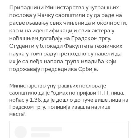
Припадници Министарства унутрашњих
послова у Чачку саопштили су да раде на
расветљавању свих чињеница и околности,
као и на идентификацији свих актера у
ноћашњем догађају на Градском тргу.
Студенти у блокади Факултета техничких
наука у том граду претходно су навели да
их је са леђа напала група младића који
подржавају председника Србије.
Министарство унутрашњих послова је
саопштило да је "одмах по пријави Н. Н. лица,
ноћас у 1.36, да је дошло до туче више лица на
Градском тргу, полиција изашла на лице
места".