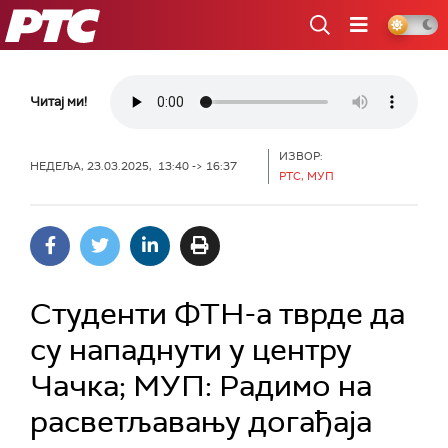
РТС
Читај ми!
ИЗВОР:
НЕДЕЉА, 23.03.2025, 13:40 -> 16:37
РТС, МУП
Студенти ФТН-а тврде да
су нападнути у центру
Чачка; МУП: Радимо на
расветљавању догађаја