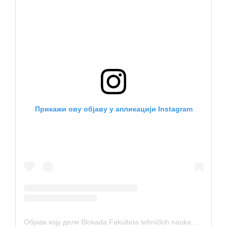
Прикажи ову објаву у апликацији Instagram
Објава коју дели Blokada Fakulteta tehničkih nauka u Čačku (@blokada.ftncacak)