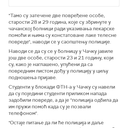
"Тамо су затечене две повређене особе,
старости 28 и 29 година, које су збринуте у
чачанској болници ради указивања лекарске
помоћи и њима су констатоване лаке телесне
повреде", наводи се у саопштењу полиције.
Наводи се да су се у болницу у Чачку јавиле
још две особе, старости 23 и 21 годину, који
су, како је наглашено, упућени да са
повредним листом дођу у полицију у циљу
подношења пријаве.
Студенти у блокади ФТН-а у Чачку су навели
да су поједини студенти приликом напада
задобили повреде, а да је "полиција одбила да
им пружи помоћ када су је позвали
телефоном".
"Остаје питање да ли ће полиција и даље