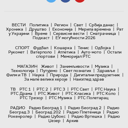
|
|
|
|
ВЕСТИ
Политика
Регион
Свет
Србија данас
|
|
|
|
Хроника
Друштво
Економија
Мерила времена
Рат
|
|
|
|
у Украјини
Време
Сервисне вести
Сматрачница
|
Подкаст
ЕУ могућности 2026
|
|
|
|
СПОРТ
Фудбал
Кошарка
Тенис
Одбојка
|
|
|
|
Рукомет
Ватерполо
Атлетика
Ауто-мото
Остали
|
спортови
Меморијал РТС
|
|
|
МАГАЗИН
Живот
Занимљивости
Музика
|
|
|
|
Технологијa
Путујемо
Свет познатих
Здравље
|
|
|
|
Филм и ТВ
Наука
Природа
Дигитални предузетник
|
За мале велике хероје
Наизглед здрав
|
|
|
|
|
ТВ
РТС 1
РТС 2
РТС 3
РТС Свет
РТС Наука
|
|
|
|
РТС Драма
РТС Живот
РТС Класика
РТС Коло
|
|
РТС Трезор
РТС Музика
РТС Полетарац
|
|
РАДИО
Радио Београд 1
Радио Београд 2
Радио
|
|
|
Београд 3
Београд 202
Радио Плетеница
Радио
|
|
|
Рокенролер
Радио Џубокс
Радио Вртешка
Радио
|
Џезер
Архив