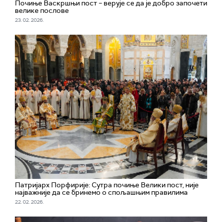
Почиње Васкршњи пост – верује се да је добро започети
велике послове
23. 02. 2026.
Патријарх Порфирије: Сутра почиње Велики пост, није
најважније да се бринемо о спољашњим правилима
22. 02. 2026.