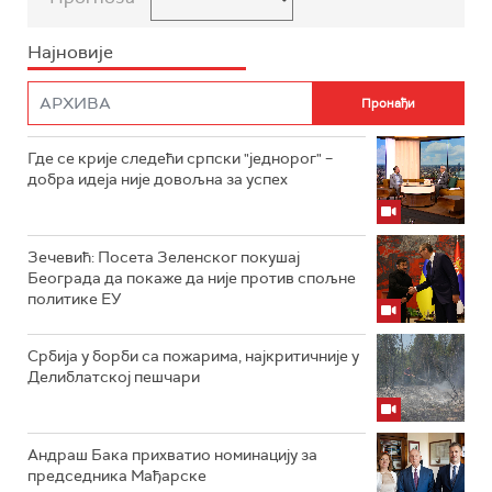
Најновије
Где се крије следећи српски "једнорог" –
добра идеја није довољна за успех
Зечевић: Посета Зеленског покушај
Београда да покаже да није против спољне
политике ЕУ
Србија у борби са пожарима, најкритичније у
Делиблатској пешчари
Андраш Бака прихватио номинацију за
председника Мађарске