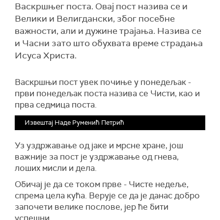
Васкршњег поста. Овај пост назива се и
Велики и Велигдански, због посебне
важности, али и дужине трајања. Назива се
и Часни зато што обухвата време страдања
Исуса Христа.
Васкршњи пост увек почиње у понедељак -
први понедељак поста назива се Чисти, као и
прва седмица поста.
Извештај Наде Руменић Петрић
Уз уздржавање од јаке и мрсне хране, још
важније за пост је уздржавање од гнева,
лоших мисли и дела.
Обичај је да се током прве - Чисте недеље,
спрема цела кућа. Верује се да је данас добро
започети велике послове, јер ће бити
успешни.