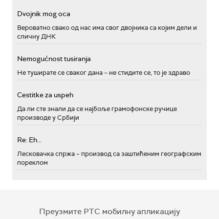
Dvojnik mog oca
Вероватно свако од нас има свог двојника са којим дели и
сличну ДНК
Nemogućnost tusiranja
Не туширате се сваког дана – не стидите се, то је здраво
Cestitke za uspeh
Да ли сте знали да се најбоље грамофонске ручице
производе у Србији
Re: Eh...
Лесковачка спржа – производ са заштићеним географским
пореклом
Преузмите РТС мобилну апликацију