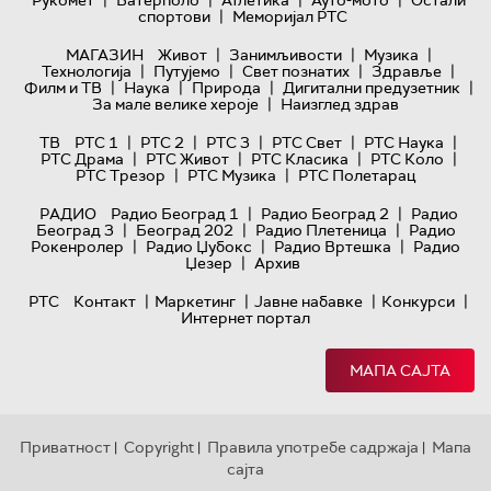
|
|
|
|
Рукомет
Ватерполо
Атлетика
Ауто-мото
Остали
|
спортови
Меморијал РТС
|
|
|
МАГАЗИН
Живот
Занимљивости
Музика
|
|
|
|
Технологијa
Путујемо
Свет познатих
Здравље
|
|
|
|
Филм и ТВ
Наука
Природа
Дигитални предузетник
|
За мале велике хероје
Наизглед здрав
|
|
|
|
|
ТВ
РТС 1
РТС 2
РТС 3
РТС Свет
РТС Наука
|
|
|
|
РТС Драма
РТС Живот
РТС Класика
РТС Коло
|
|
РТС Трезор
РТС Музика
РТС Полетарац
|
|
РАДИО
Радио Београд 1
Радио Београд 2
Радио
|
|
|
Београд 3
Београд 202
Радио Плетеница
Радио
|
|
|
Рокенролер
Радио Џубокс
Радио Вртешка
Радио
|
Џезер
Архив
|
|
|
|
РТС
Контакт
Маркетинг
Јавне набавке
Конкурси
Интернет портал
МАПА САЈТА
Приватност
Copyright
Правила употребе садржаја
Мапа
|
|
|
сајта