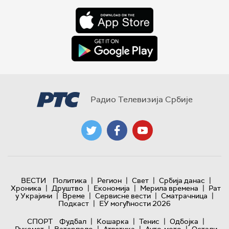
Радио Телевизија Србије
|
|
|
|
ВЕСТИ
Политика
Регион
Свет
Србија данас
|
|
|
|
Хроника
Друштво
Економија
Мерила времена
Рат
|
|
|
|
у Украјини
Време
Сервисне вести
Сматрачница
|
Подкаст
ЕУ могућности 2026
|
|
|
|
СПОРТ
Фудбал
Кошарка
Тенис
Одбојка