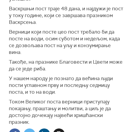
Васкршњи пост траје 48 дана, и најдужи је пост
у току године, који се завршава празником
Васкрсења.
Верници који посте цео пост требало би да
посте на води, осим суботом и недељом, када
се дозвољава пост на уљу и конзумирање
вина.
Такође, на празникe Благовести и Цвети може
да се једе риба.
У нашем народу је познато да већина људи
пости углавном прву и последњу седмицу
поста, и то на води.
Током Великог поста верници приступају
покајању, праштању и молитви, а циљ је да
достојно дочекају највећи хришћански
празник.