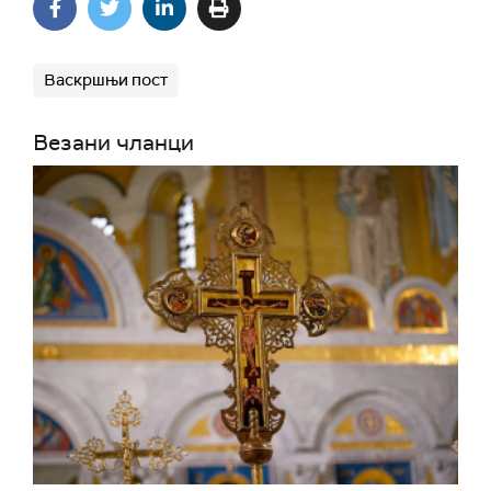
Васкршњи пост
Везани чланци