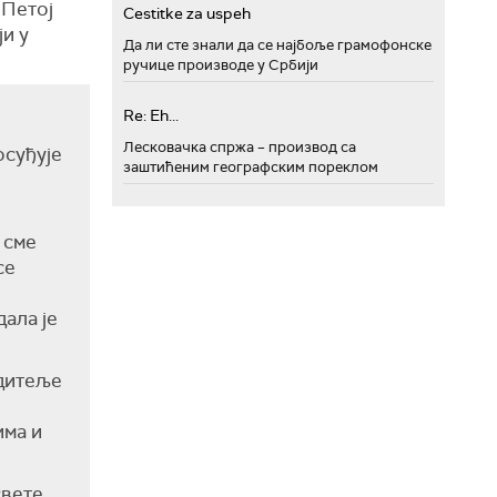
 Петој
Cestitke za uspeh
ји у
Да ли сте знали да се најбоље грамофонске
ручице производе у Србији
Re: Eh...
Лесковачка спржа – производ са
осуђује
заштићеним географским пореклом
 сме
се
дала је
одитеље
има и
свете