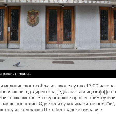
оградска гимназија
њи медицинског особља из школе су око 13:00 часова
но изашли в.д. директора, једна наставница којој је п
ченик наше школе. У току подршке професорима учени
о лакше повредио. Одвезени су колима хитне помоћи"
пштењу из колектива Пете београдске гимназије.