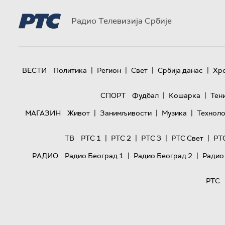
Радио Телевизија Србије
|
|
|
|
ВЕСТИ
Политика
Регион
Свет
Србија данас
Хр
|
|
СПОРТ
Фудбал
Кошарка
Тен
|
|
|
МАГАЗИН
Живот
Занимљивости
Музика
Техноло
|
|
|
|
ТВ
РТС 1
РТС 2
РТС 3
РТС Свет
РТ
|
|
РАДИО
Радио Београд 1
Радио Београд 2
Радио
РТС