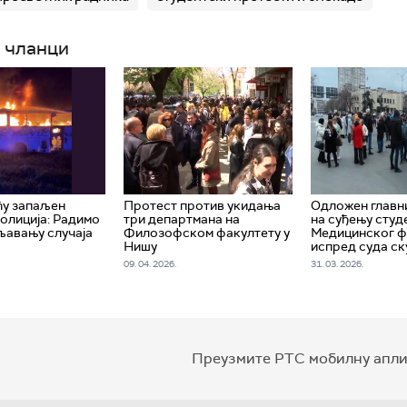
 чланци
ћу запаљен
Протест против укидања
Одложен главн
Полиција: Радимо
три департмана на
на суђењу студ
љавању случаја
Филозофском факултету у
Медицинског ф
Нишу
испред суда с
09. 04. 2026.
31. 03. 2026.
Преузмите РТС мобилну апли