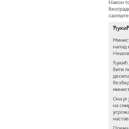
Након то
београдс
саопште
Ђукић
Минист
напад 
Нешови
Ђукић 
бити л
десила
безбед
минист
Она је
на сми
угрожа
настав
Према