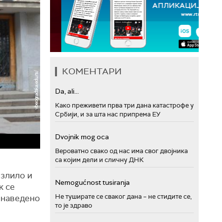
КОМЕНТАРИ
Da, ali...
Како преживети прва три дана катастрофе у
Србији, и за шта нас припрема ЕУ
Dvojnik mog oca
Вероватно свако од нас има свог двојника
са којим дели и сличну ДНК
озлило и
Nemogućnost tusiranja
к се
Не туширате се сваког дана – не стидите се,
, наведено
то је здраво