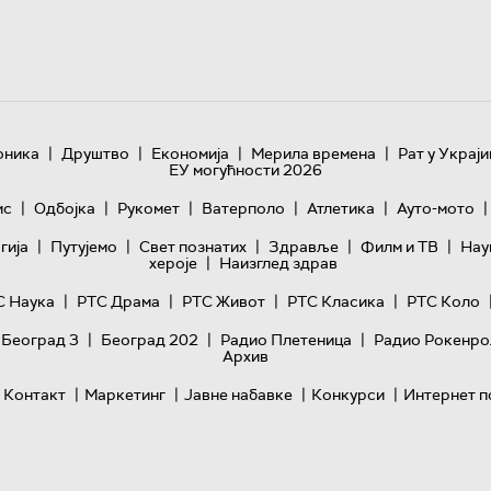
|
|
|
|
оника
Друштво
Економија
Мерила времена
Рат у Украји
ЕУ могућности 2026
|
|
|
|
|
|
ис
Одбојка
Рукомет
Ватерполо
Атлетика
Ауто-мото
|
|
|
|
|
гијa
Путујемо
Свет познатих
Здравље
Филм и ТВ
Нау
|
хероје
Наизглед здрав
|
|
|
|
С Наука
РТС Драма
РТС Живот
РТС Класика
РТС Коло
|
|
|
 Београд 3
Београд 202
Радио Плетеница
Радио Рокенро
Архив
|
|
|
|
Контакт
Маркетинг
Јавне набавке
Конкурси
Интернет п