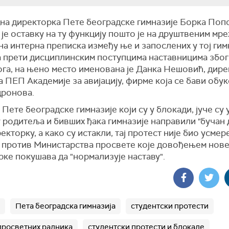
на директорка Пете београдске гимназије Борка Поп
је оставку на ту функцију пошто је на друштвеним мр
а интерна преписка између ње и запослених у тој гим
а прети дисциплинским поступцима наставницима због
ога, на њено место именована је Данка Нешовић, дире
 ПЕП Академије за авијацију, фирме која се бави обук
дронова.
Пете београдске гимназије који су у блокади, јуче су 
родитеља и бивших ђака гимназије направили "бучан 
екторку, а како су истакли, тај протест није био усме
о против Министарства просвете које довођењем нов
ке покушава да "нормализује наставу".
Пета београдска гимназија
студентски протести
просветних радника
студентски протести и блокаде