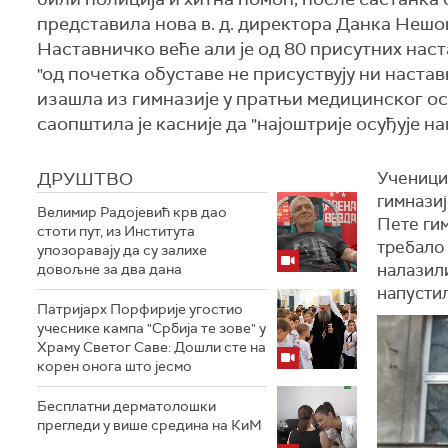
представила нова в. д. директора Данка Нешов
Наставничко веће али је од 80 присутних нас
"од почетка обуставе не присуствују ни наст
изашла из гимназије у пратњи медицинског о
саопштила је касније да "најоштрије осуђује н
ДРУШТВО
Ученици 
гимнази
Велимир Радојевић крв дао
Пете гим
стоти пут, из Института
требало 
упозоравају да су залихе
налазили
довољне за два дана
напустил
Патријарх Порфирије угостио
учеснике кампа "Србија те зове" у
Храму Светог Саве: Дошли сте на
корен онога што јесмо
Бесплатни дерматолошки
прегледи у више средина на КиМ