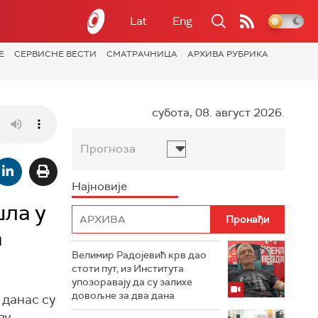
Lat
Eng
Е
СЕРВИСНЕ ВЕСТИ
СМАТРАЧНИЦА
АРХИВА РУБРИКА
субота, 08. август 2026.
Прогноза
Најновије
шла у
а
Велимир Радојевић крв дао
стоти пут, из Института
упозоравају да су залихе
довољне за два дана
 данас су
ву