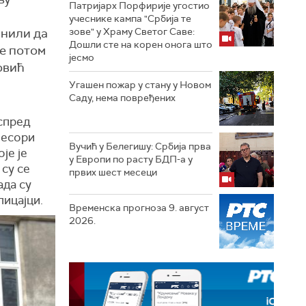
Патријарх Порфирије угостио
учеснике кампа "Србија те
снили да
зове" у Храму Светог Саве:
Дошли сте на корен онога што
је потом
јесмо
овић
Угашен пожар у стану у Новом
Саду, нема повређених
испред
фесори
Вучић у Белегишу: Србија прва
је је
у Европи по расту БДП-а у
 су се
првих шест месеци
ада су
лицајци.
Временска прогноза 9. август
2026.