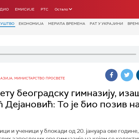
АДИО
ЕМИСИЈЕ
РТС
Остало
РУШТВО
ЕКОНОМИЈА
МЕРИЛА ВРЕМЕНА
РАТ У УКРАЈИНИ
ВРЕМ
НАЗИЈА, МИНИСТАРСТВО ПРОСВЕТЕ
ту београдску гимназију, иза
 Дејановић: То је био позив н
ици и ученици у блокади од 20. јануара ове године,
свих запослених ове гимназије на којем се колекти