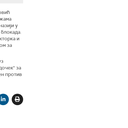
овић
ежама
назији у
 блокада.
кторка и
ом за
уз
дочек" за
рен против
е