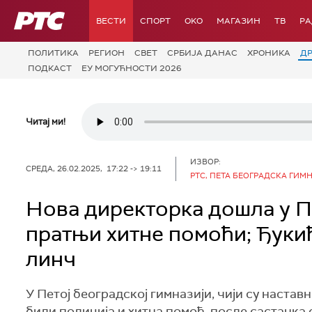
РТС
ВЕСТИ
СПОРТ
OKO
МАГАЗИН
ТВ
Р
ПОЛИТИКА
РЕГИОН
СВЕТ
СРБИЈА ДАНАС
ХРОНИКА
Д
ПОДКАСТ
ЕУ МОГУЋНОСТИ 2026
Читај ми!
ИЗВОР:
СРЕДА, 26.02.2025, 17:22 -> 19:11
РТС, ПЕТА БЕОГРАДСКА ГИМ
Нова директорка дошла у Пе
пратњи хитне помоћи; Ђукић
линч
У Петој београдској гимназији, чији су наставн
били полиција и хитна помоћ, после састанка 