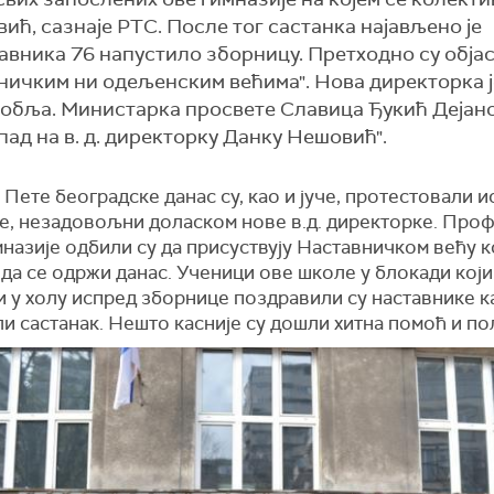
ић, сазнаје РТС. После тог састанка најављено је
тавника 76 напустило зборницу. Претходно су обја
авничким ни одељенским већима". Нова директорка 
собља. Министарка просвете Славица Ђукић Дејан
апад на в. д. директорку Данку Нешовић".
Пете београдске данас су, као и јуче, протестовали 
је, незадовољни доласком нове в.д. директорке. Про
назије одбили су да присуствују Наставничком већу ко
да се одржи данас. Ученици ове школе у блокади који
 у холу испред зборнице поздравили су наставнике к
и састанак. Нешто касније су дошли хитна помоћ и по