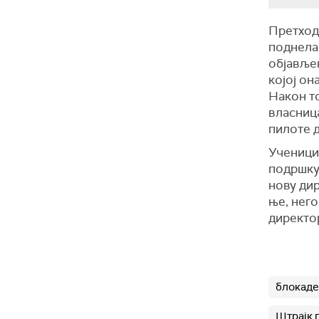
Претход
поднела 
објављен
којој он
Након т
власница
пилоте 
Ученици 
подршку 
нову дир
ње, нег
директор
блокаде
Штрајк 