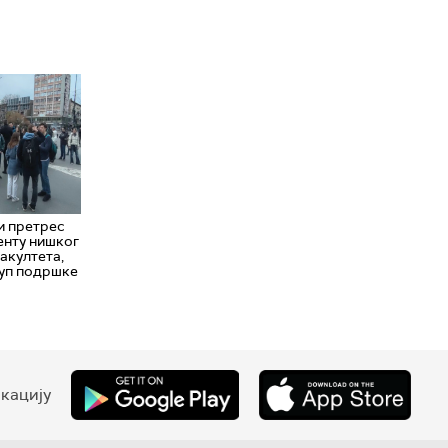
и претрес
енту нишког
акултета,
куп подршке
кацију