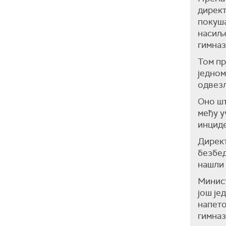
директ
покуша
насиље
гимназ
Том пр
једном
одвезл
Оно шт
међу у
инциде
Директ
безбед
нашли 
Минист
још је
напето
гимназ