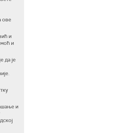
а ове
вић и
омоћ и
е да је
ије.
утку
ашање и
у
дској