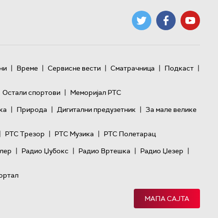
|
|
|
|
|
ни
Време
Сервисне вести
Сматрачница
Подкаст
|
Остали спортови
Меморијал РТС
|
|
|
ка
Природа
Дигитални предузетник
За мале велике
|
|
|
РТС Трезор
РТС Музика
РТС Полетарац
|
|
|
|
лер
Радио Џубокс
Радио Вртешка
Радио Џезер
ортал
МАПА САЈТА