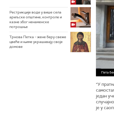
Рестрикције воде у више села
ариљске општине, контроле и
казне због ненаменске
потрошње
Трнова Петка – жене беру свеже
цвеће и њиме украшавају своје
домове
Пета бе
"У прат
самостал
један у
случајн
је у сао