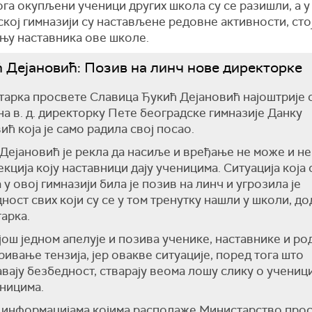
га окупљени ученици других школа су се разишли, а у
кој гимназији су настављене редовне активности, сто
њу наставника ове школе.
 Дејановић: Позив на линч нове директорке
арка просвете Славица Ђукић Дејановић најоштрије 
на в. д. директорку Пете београдске гимназије Данку
ћ која је само радила свој посао.
Дејановић је рекла да насиље и вређање не може и не
екција коју наставници дају ученицима. Ситуација која 
 у овој гимназији била је позив на линч и угрозила је
ност свих који су се у том тренутку нашли у школи, до
арка.
 још једном апелује и позива ученике, наставнике и р
ривање тензија, јер овакве ситуације, поред тога што
вају безбедност, стварају веома лошу слику о учениц
ницима.
 информацијама којима располаже Министарство про