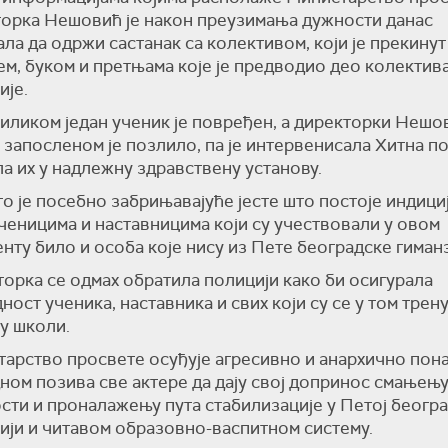
орка Нешовић је након преузимања дужности данас
ла да одржи састанак са колективом, који је прекинут
м, буком и претњама које је предводио део колектив
ије.
иликом један ученик је повређен, а директорки Нешо
 запосленом је позлило, па је интервенисала Хитна п
а их у надлежну здравствену установу.
о је посебно забрињавајуће јесте што постоје индициј
ченицима и наставницима који су учествовали у овом
нту било и особа које нису из Пете београдске гиманз
орка се одмах обратила полицији како би осигурала
ност ученика, наставника и свих који су се у том трен
у школи.
арство просвете осуђује агресивно и анархично пон
дном позива све актере да дају свој допринос смањењ
сти и проналажењу пута стабилизације у Петој београ
ији и читавом образовно-васпитном систему.