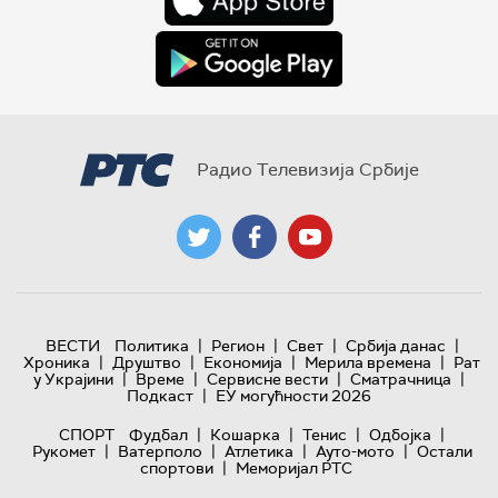
Радио Телевизија Србије
|
|
|
|
ВЕСТИ
Политика
Регион
Свет
Србија данас
|
|
|
|
Хроника
Друштво
Економија
Мерила времена
Рат
|
|
|
|
у Украјини
Време
Сервисне вести
Сматрачница
|
Подкаст
ЕУ могућности 2026
|
|
|
|
СПОРТ
Фудбал
Кошарка
Тенис
Одбојка
|
|
|
|
Рукомет
Ватерполо
Атлетика
Ауто-мото
Остали
|
спортови
Меморијал РТС