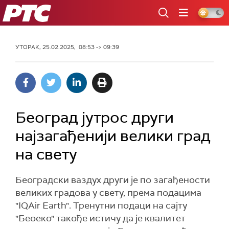
РТС
УТОРАК, 25.02.2025, 08:53 -> 09:39
Београд јутрос други
најзагађенији велики град
на свету
Београдски ваздух други је по загађености
великих градова у свету, према подацима
"IQAir Earth". Тренутни подаци на сајту
"Беоеко" такође истичу да је квалитет