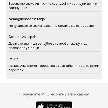
Вероватно свако од нас има свог двојника са којим дели и
сличну ДНК
Nemogućnost tusiranja
Не туширате се сваког дана – не стидите се, то је здраво
Cestitke za uspeh
Да ли сте знали да се најбоље грамофонске ручице
производе у Србији
Re: Eh...
Лесковачка спржа – производ са заштићеним географским
пореклом
Преузмите РТС мобилну апликацију