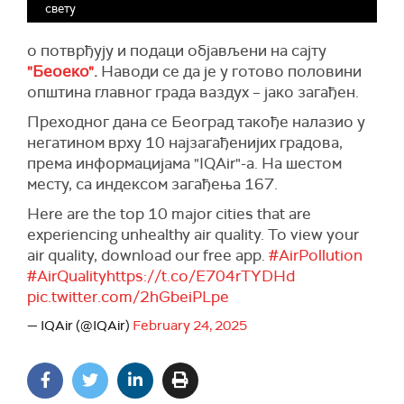
свету
о потврђују и подаци објављени на сајту
"Беоеко"
.
Наводи се да је у готово половини
општина главног града ваздух – јако загађен.
Преходног дана се Београд такође налазио у
негатином врху 10 најзагађенијих градова,
према информацијама "IQAir"-a. На шестом
месту, са индексом загађења 167.
Here are the top 10 major cities that are
experiencing unhealthy air quality. To view your
air quality, download our free app.
#AirPollution
#AirQuality
https://t.co/E704rTYDHd
pic.twitter.com/2hGbeiPLpe
— IQAir (@IQAir)
February 24, 2025