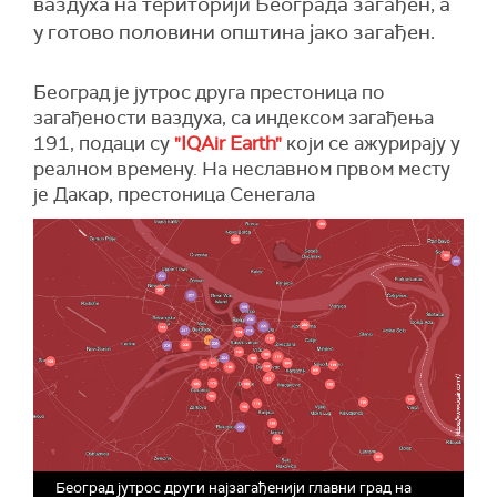
ваздуха на територији Београда загађен, а
у готово половини општина јако загађен.
Београд је јутрос друга престоница по
загађености ваздуха, са индексом загађења
191, подаци су
"IQAir Earth"
који се ажурирају у
реалном времену. На неславном првом месту
је Дакар, престоница Сенегала
Београд јутрос други најзагађенији главни град на