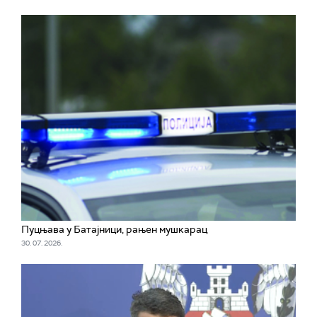
Пуцњава у Батајници, рањен мушкарац
30. 07. 2026.