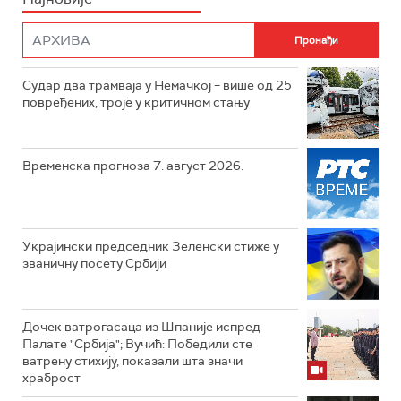
Судар два трамваја у Немачкој – више од 25
повређених, троје у критичном стању
Временска прогноза 7. август 2026.
Украјински председник Зеленски стиже у
званичну посету Србији
Дочек ватрогасаца из Шпаније испред
Палате "Србија"; Вучић: Победили сте
ватрену стихију, показали шта значи
храброст