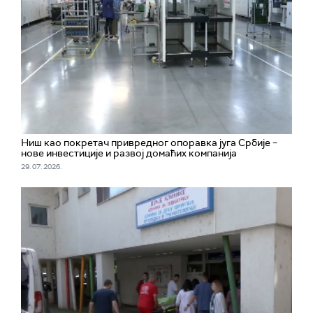
Ниш као покретач привредног опоравка југа Србије –
нове инвестиције и развој домаћих компанија
29. 07. 2026.