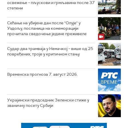
освежење – пљускови и грмљавина после 37
степени
Сећање на убијене дан после "Олује" у
Уздољу, посланица на комеморацији
прочитала сведочење једине преживеле
Судар два трамваја у Немачкој – више од 25
повређених, троје у критичном стању
Временска прогноза 7. август 2026.
Украјински председник Зеленски стиже у
званичну посету Србији