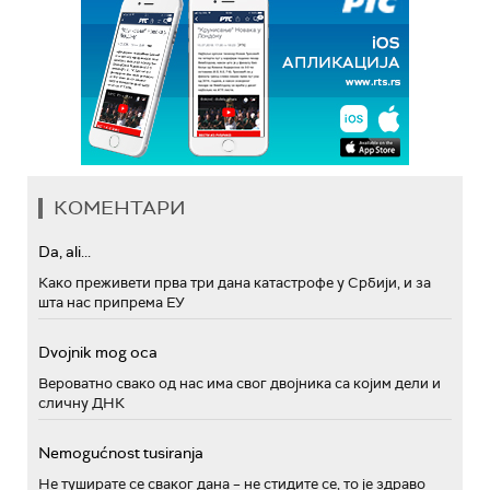
КОМЕНТАРИ
Da, ali...
Како преживети прва три дана катастрофе у Србији, и за
шта нас припрема ЕУ
Dvojnik mog oca
Вероватно свако од нас има свог двојника са којим дели и
сличну ДНК
Nemogućnost tusiranja
Не туширате се сваког дана – не стидите се, то је здраво