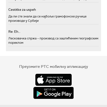
Cestitke za uspeh
Да ли сте знали да се најбоље грамофонске ручице
производе у Србији
Re: Eh...
Лесковачка спржа – производ са заштићеним географским
пореклом
Преузмите РТС мобилну апликацију