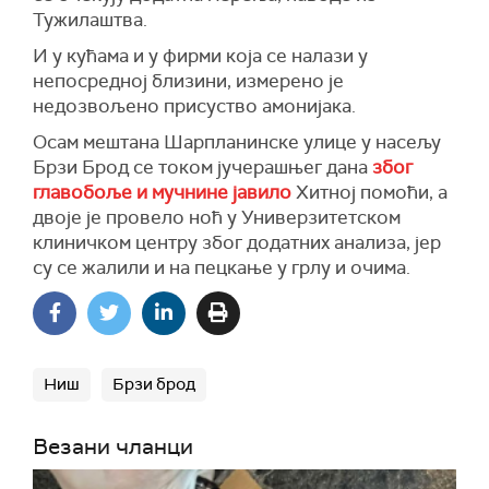
Тужилаштва.
И у кућама и у фирми која се налази у
непосредној близини, измерено је
недозвољено присуство амонијака.
Осам мештана Шарпланинске улице у насељу
Брзи Брод се током јучерашњег дана
због
главобоље и мучнине јавило
Хитној помоћи, а
двоје је провело ноћ у Универзитетском
клиничком центру због додатних анализа, јер
су се жалили и на пецкање у грлу и очима.
Ниш
Брзи брод
Везани чланци