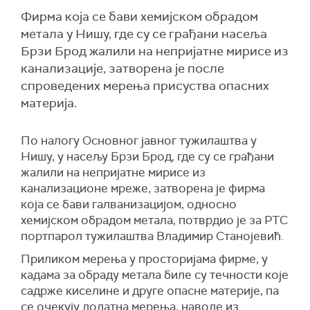
Фирма која се бави хемијском обрадом
метала у Нишу, где су се грађани насеља
Брзи Брод жалили на непријатне мирисе из
канализације, затворена је после
спроведених мерења присуства опасних
материја.
По налогу Основног јавног тужилаштва у
Нишу, у насељу Брзи Брод, где су се грађани
жалили на непријатне мирисе из
канализационе мреже, затворена је фирма
која се бави галванизацијом, односно
хемијском обрадом метала, потврдио је за РТС
портпарол тужилаштва Владимир Станојевић.
Приликом мерења у просторијама фирме, у
кадама за обраду метала биле су течности које
садрже киселине и друге опасне материје, па
се очекују додатна мерења, наводе из