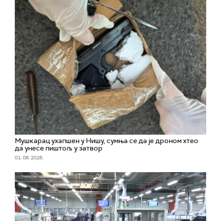
Мушкарац ухапшен у Нишу, сумња се да је дроном хтео
да унесе пиштољ у затвор
01. 08. 2026.