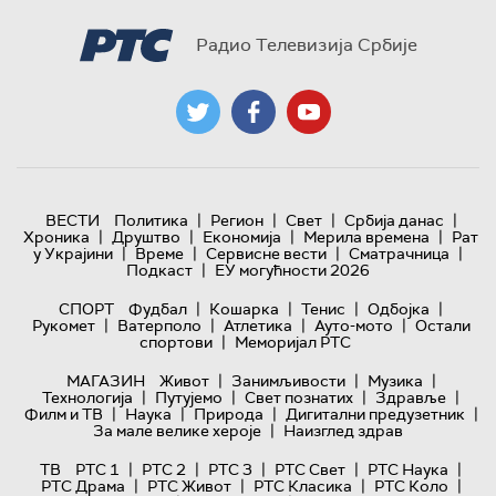
Радио Телевизија Србије
|
|
|
|
ВЕСТИ
Политика
Регион
Свет
Србија данас
|
|
|
|
Хроника
Друштво
Економија
Мерила времена
Рат
|
|
|
|
у Украјини
Време
Сервисне вести
Сматрачница
|
Подкаст
ЕУ могућности 2026
|
|
|
|
СПОРТ
Фудбал
Кошарка
Тенис
Одбојка
|
|
|
|
Рукомет
Ватерполо
Атлетика
Ауто-мото
Остали
|
спортови
Меморијал РТС
|
|
|
МАГАЗИН
Живот
Занимљивости
Музика
|
|
|
|
Технологијa
Путујемо
Свет познатих
Здравље
|
|
|
|
Филм и ТВ
Наука
Природа
Дигитални предузетник
|
За мале велике хероје
Наизглед здрав
|
|
|
|
|
ТВ
РТС 1
РТС 2
РТС 3
РТС Свет
РТС Наука
|
|
|
|
РТС Драма
РТС Живот
РТС Класика
РТС Коло