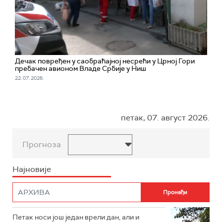
Дечак повређен у саобраћајној несрећи у Црној Гори
пребачен авионом Владе Србије у Ниш
22. 07. 2026.
петак, 07. август 2026.
Прогноза
Најновије
Петак носи још један врели дан, али и