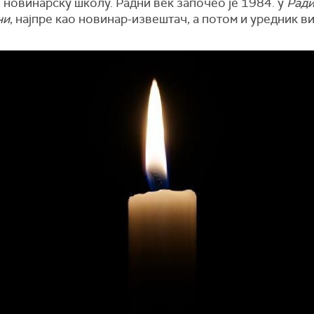
 новинарску школу. Радни век започео је 1984. у
Рад
ни
, најпре као новинар-извештач, а потом и уредник в