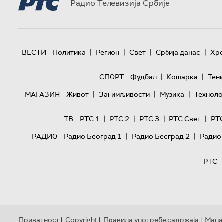
Радио Телевизија Србије
|
|
|
|
ВЕСТИ
Политика
Регион
Свет
Србија данас
Хр
|
|
СПОРТ
Фудбал
Кошарка
Тен
|
|
|
МАГАЗИН
Живот
Занимљивости
Музика
Техноло
|
|
|
|
ТВ
РТС 1
РТС 2
РТС 3
РТС Свет
РТ
|
|
РАДИО
Радио Београд 1
Радио Београд 2
Радио
РТС
Приватност
Copyright
Правила употребе садржаја
Мапа
|
|
|