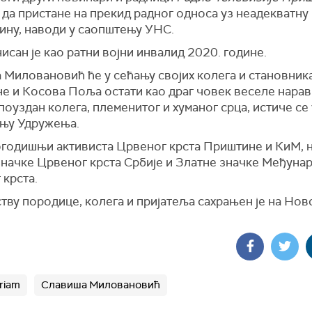
 да пристане на прекид радног односа уз неадекватну
ину, наводи у саопштењу УНС.
сан је као ратни војни инвалид 2020. године.
 Миловановић ће у сећању својих колега и становник
е и Косова Поља остати као драг човек веселе нарав
поуздан колега, племенитог и хуманог срца, истиче се 
њу Удружења.
огодишњи активиста Црвеног крста Приштине и КиМ, н
значке Црвеног крста Србије и Златне значке Међуна
 крста.
тву породице, колега и пријатеља сахрањен је на Но
riam
Славиша Миловановић