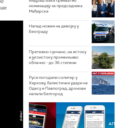
Андраш Бака прихватио
ио
номинацију за председника
ише
Мађарске
Напад ножем на девојку у
Београду
Претежно сунчано, на истоку
и југоистоку променљиво
облачно - до 36 степени
Руси погодили солитер у
Харкову, балистички удари на
Одесу и Павлоград; дронови
напали Белгород