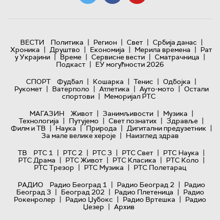
|
|
|
|
ВЕСТИ
Политика
Регион
Свет
Србија данас
|
|
|
|
Хроника
Друштво
Економија
Мерила времена
Рат
|
|
|
|
у Украјини
Време
Сервисне вести
Сматрачница
|
Подкаст
ЕУ могућности 2026
|
|
|
|
СПОРТ
Фудбал
Кошарка
Тенис
Одбојка
|
|
|
|
Рукомет
Ватерполо
Атлетика
Ауто-мото
Остали
|
спортови
Меморијал РТС
|
|
|
МАГАЗИН
Живот
Занимљивости
Музика
|
|
|
|
Технологијa
Путујемо
Свет познатих
Здравље
|
|
|
|
Филм и ТВ
Наука
Природа
Дигитални предузетник
|
За мале велике хероје
Наизглед здрав
|
|
|
|
|
ТВ
РТС 1
РТС 2
РТС 3
РТС Свет
РТС Наука
|
|
|
|
РТС Драма
РТС Живот
РТС Класика
РТС Коло
|
|
РТС Трезор
РТС Музика
РТС Полетарац
|
|
РАДИО
Радио Београд 1
Радио Београд 2
Радио
|
|
|
Београд 3
Београд 202
Радио Плетеница
Радио
|
|
|
Рокенролер
Радио Џубокс
Радио Вртешка
Радио
|
Џезер
Архив