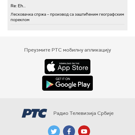
Re: Eh...
Лесковачка спржа – производ са заштићеним географским
пореклом
Преузмите РТС мобилну апликацију
Радио Телевизија Србије