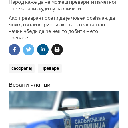
Народ каже да не можеш преварити паметног
човека, али људи су различити.
Ако преварант осети да је човек осећајан, да
можда воли корист и ако га на елегантан
начин убеди да ће нешто добити – ето
преваре.
саобраћај
Преваре
Везани чланци