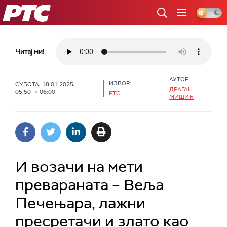
РТС
Читај ми!
АУТОР:
ИЗВОР:
СУБОТА, 18.01.2025,
ДРАГАН
05:50 -> 06:00
РТС
МИШИЋ
И возачи на мети
превараната – Веља
Печењара, лажни
пресретачи и злато као