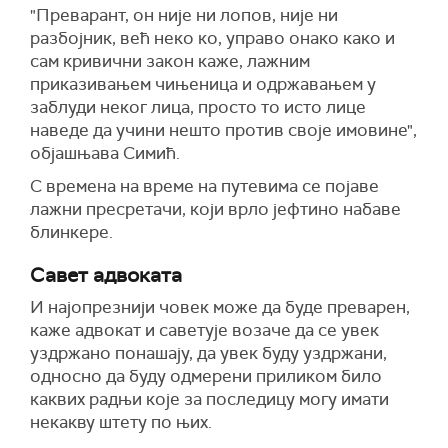
"Преварант, он није ни лопов, није ни
разбојник, већ неко ко, управо онако како и
сам кривични закон каже, лажним
приказивањем чињеница и одржавањем у
заблуди неког лица, просто то исто лице
наведе да учини нешто против своје имовине",
објашњава Симић.
С времена на време на путевима се појаве
лажни пресретачи, који врло јефтино набаве
блинкере.
Савет адвоката
И најопрезнији човек може да буде преварен,
каже адвокат и саветује возаче да се увек
уздржано понашају, да увек буду уздржани,
односно да буду одмерени приликом било
каквих радњи које за последицу могу имати
некакву штету по њих.