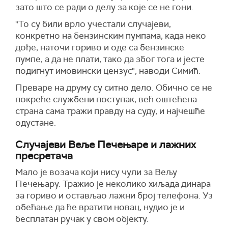
зато што се ради о делу за које се не гони.
"То су били врло учестали случајеви,
конкретно на бензинским пумпама, када неко
дође, наточи гориво и оде са бензинске
пумпе, а да не плати, тако да због тога и јесте
подигнут имовински цензус", наводи Симић.
Преваре на друму су ситно дело. Обично се не
покреће службени поступак, већ оштећена
страна сама тражи правду на суду, и најчешће
одустане.
Случајеви Веље Печењаре и лажних
пресретача
Мало је возача који нису чули за Вељу
Печењару. Тражио је неколико хиљада динара
за гориво и остављао лажни број телефона. Уз
обећање да ће вратити новац, нудио је и
бесплатан ручак у свом објекту.