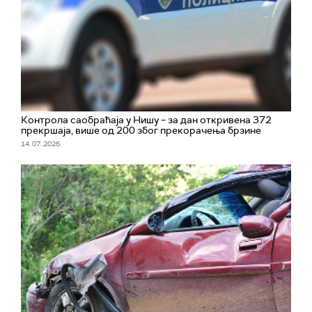
Контрола саобраћаја у Нишу – за дан откривена 372
прекршаја, више од 200 због прекорачења брзине
14. 07. 2026.