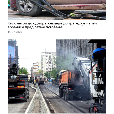
Километри до одмора, секунде до трагедије – апел
возачима пред летње путовање
11. 07. 2026.