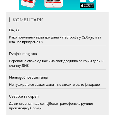
КОМЕНТАРИ
Da, ali...
Како преживети прва три дана катастрофе у Србији, и за
шта нас припрема ЕУ
Dvojnik mog oca
Вероватно свако од нас има свог двојника са којим дели и
сличну ДНК
Nemogućnost tusiranja
Не туширате се сваког дана – не стидите се, то је здраво
Cestitke za uspeh
Да ли сте знали да се најбоље грамофонске ручице
производе у Србији