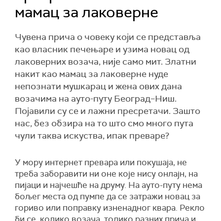
мамац за лаковерне
Чувена прича о човеку који се представља
као власник печењаре и узима новац од
лаковерних возача, није само мит. Златни
накит као мамац за лаковерне нуде
непознати мушкарац и жена ових дана
возачима на ауто-путу Београд–Ниш.
Појавили су се и лажни пресретачи. Зашто
нас, без обзира на то што смо много пута
чули таква искуства, ипак преваре?
У мору интернет превара или покушаја, не
треба заборавити ни оне које нису онлајн, на
пијаци и најчешће на друму. На ауто-путу нема
бољег места од пумпе да се затражи новац за
гориво или поправку изненадног квара. Рекло
би се, колико возача, толико разних прича и