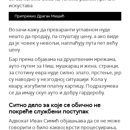
искустава.
Припремио Драган Мишић
Возачи кажу да преваранти углавном нуде
нешто да продају, па спуштају цену, а ако виде
да је човек у невољи, наплаћују пута пет већу
цену.
Бар према објавама на друштвеним мрежама,
ауто-путем за Ниш, мушкарац и жена, странци,
за стотину евра нуде силно злато, прстење, јер
су наводно у незгодној ситуацији. Кола у
квару, изгубили платну картицу, Подразумева
се да имају скуп ауто и добру гардеробу.
Ситно дело за које се обично не
покреће службени поступак
Адвокат Иван Симић објашњава да се не може
говорити о било каквој врсти процесуирања,