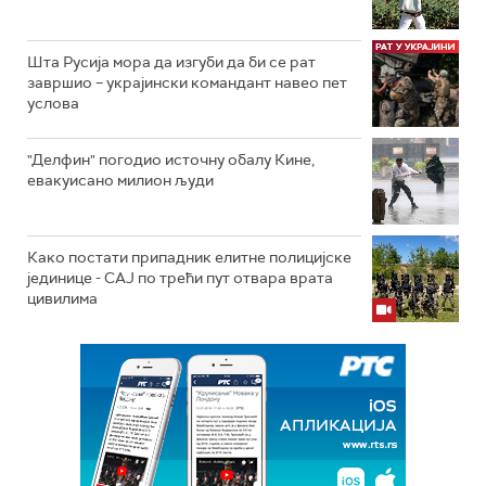
Шта Русија мора да изгуби да би се рат
завршио – украјински командант навео пет
услова
"Делфин" погодио источну обалу Кине,
евакуисано милион људи
Како постати припадник елитне полицијске
јединице - СAJ по трећи пут отвара врата
цивилима