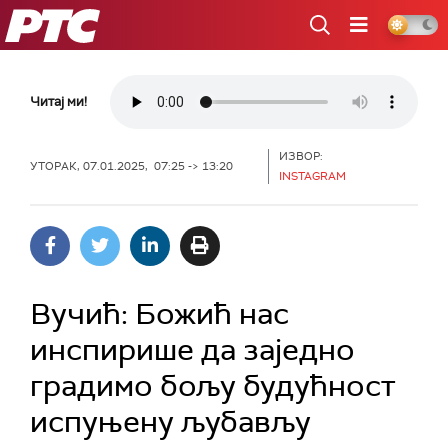
РТС
Читај ми!
ИЗВОР:
УТОРАК, 07.01.2025, 07:25 -> 13:20
INSTAGRAM
Вучић: Божић нас
инспирише да заједно
градимо бољу будућност
испуњену љубављу