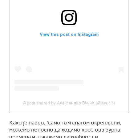
View this post on Instagram
A post shared by Александар Вучић (@avucic)
Kако је навео, "само том снагом окрепљени,
можемо поносно да ходимо кроз ова бурна
времена и покажемо да храброст и