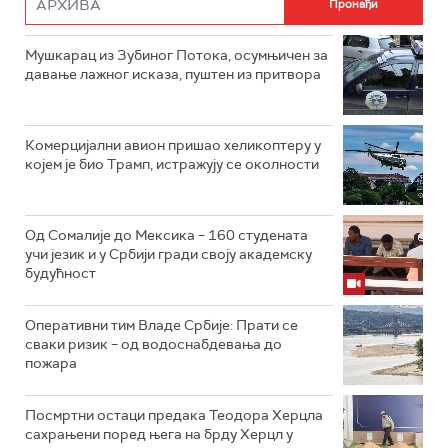
Мушкарац из Зубиног Потока, осумњичен за
давање лажног исказа, пуштен из притвора
Комерцијални авион пришао хеликоптеру у
којем је био Трамп, истражују се околности
Од Сомалије до Мексика – 160 студената
учи језик и у Србији гради своју академску
будућност
Оперативни тим Владе Србије: Прати се
сваки ризик – од водоснабдевања до
пожара
Посмртни остаци предака Теодора Херцла
сахрањени поред њега на брду Херцл у