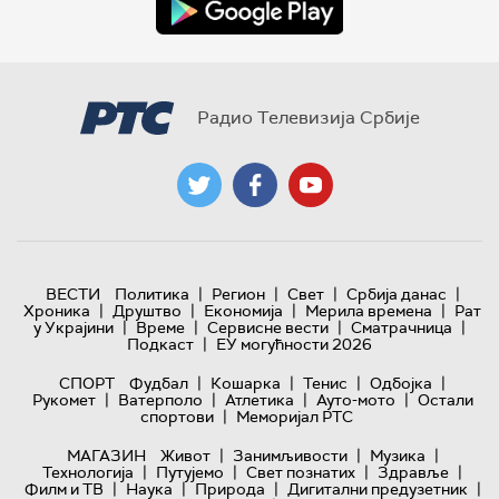
Радио Телевизија Србије
|
|
|
|
ВЕСТИ
Политика
Регион
Свет
Србија данас
|
|
|
|
Хроника
Друштво
Економија
Мерила времена
Рат
|
|
|
|
у Украјини
Време
Сервисне вести
Сматрачница
|
Подкаст
ЕУ могућности 2026
|
|
|
|
СПОРТ
Фудбал
Кошарка
Тенис
Одбојка
|
|
|
|
Рукомет
Ватерполо
Атлетика
Ауто-мото
Остали
|
спортови
Меморијал РТС
|
|
|
МАГАЗИН
Живот
Занимљивости
Музика
|
|
|
|
Технологијa
Путујемо
Свет познатих
Здравље
|
|
|
|
Филм и ТВ
Наука
Природа
Дигитални предузетник