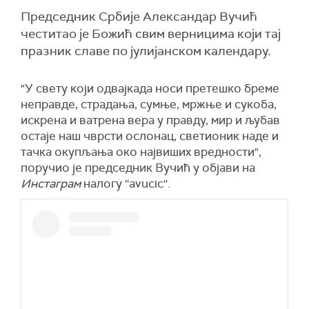
Председник Србије Александар Вучић
честитао је Божић свим верницима који тај
празник славе по јулијанском календару.
"У свету који одвајкада носи претешко бреме
неправде, страдања, сумње, мржње и сукоба,
искрена и ватрена вера у правду, мир и љубав
остаје наш чврсти ослонац, светионик наде и
тачка окупљања око највиших вредности",
поручио је председник Вучић у објави на
Инстаграм
налогу ''avucic''.