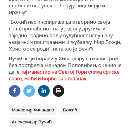
племенитост увек побеђују лицемерје и
мржњу".
"Божић нас инспирише да отворимо своја
срца, пронађемо снагу једни у другима и
заједно градимо бољу будућност испуњену
узајамним поштовањем и љубављу. Мир Божји,
Христос се роди", истакао је Вучић.
Вучић који борави у Хиландару са министром
без портфеља Ненадом Поповићем, оценио је
да је
тај манастир на Светој Гори слика српске
снаге, моћи и борбе за опстанак
.
Манастир Хиландар
Божић
Александар Вучић