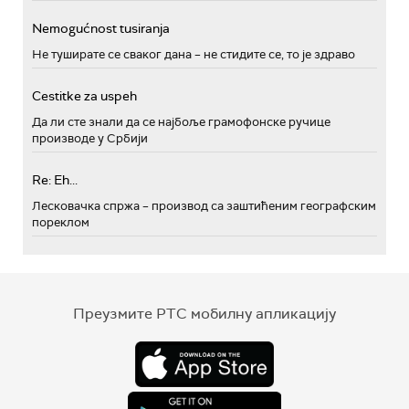
Nemogućnost tusiranja
Не туширате се сваког дана – не стидите се, то је здраво
Cestitke za uspeh
Да ли сте знали да се најбоље грамофонске ручице
производе у Србији
Re: Eh...
Лесковачка спржа – производ са заштићеним географским
пореклом
Преузмите РТС мобилну апликацију