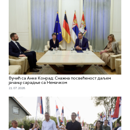
Вучић са Анке Конрад: Снажна посвећеност даљем
јачању сарадње са Немачком
21. 07. 2026.