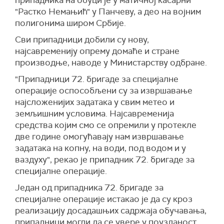
припадника на обуци је у матичној касарни
"Растко Немањић" у Панчеву, а део на војним
полигонима широм Србије.
Сви припадници добили су нову,
најсавременију опрему домаће и стране
производње, наводе у Министарству одбране.
"Припадници 72. бригаде за специјалне
операције оспособљени су за извршавање
најсложенијих задатака у свим метео и
земљишним условима. Најсавременија
средства којим смо се опремили у протекле
две године омогућавају нам извршавање
задатака на копну, на води, под водом и у
ваздуху", рекао је припадник 72. бригаде за
специјалне операције.
Један од припадника 72. бригаде за
специјалне операције истакао је да су кроз
реализацију досадашњих садржаја обучавања,
припадници могли да се увере у поузданост,