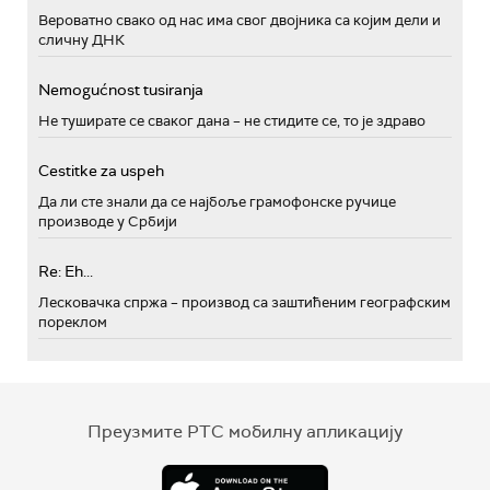
Вероватно свако од нас има свог двојника са којим дели и
сличну ДНК
Nemogućnost tusiranja
Не туширате се сваког дана – не стидите се, то је здраво
Cestitke za uspeh
Да ли сте знали да се најбоље грамофонске ручице
производе у Србији
Re: Eh...
Лесковачка спржа – производ са заштићеним географским
пореклом
Преузмите РТС мобилну апликацију