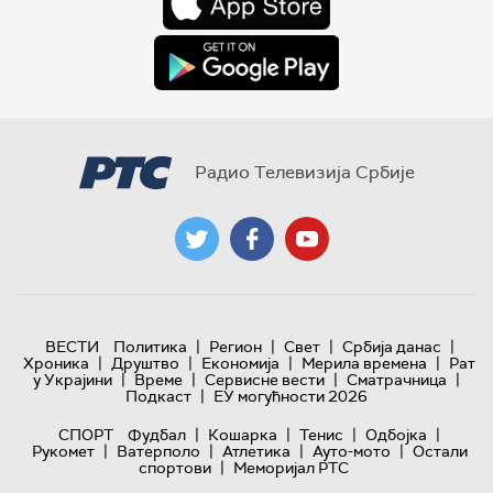
Радио Телевизија Србије
|
|
|
|
ВЕСТИ
Политика
Регион
Свет
Србија данас
|
|
|
|
Хроника
Друштво
Економија
Мерила времена
Рат
|
|
|
|
у Украјини
Време
Сервисне вести
Сматрачница
|
Подкаст
ЕУ могућности 2026
|
|
|
|
СПОРТ
Фудбал
Кошарка
Тенис
Одбојка
|
|
|
|
Рукомет
Ватерполо
Атлетика
Ауто-мото
Остали
|
спортови
Меморијал РТС