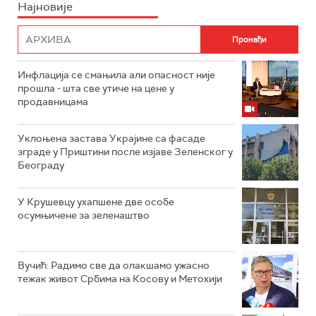
Најновије
Инфлација се смањила али опасност није
прошла - шта све утиче на цене у
продавницама
Уклоњена застава Украјине са фасаде
зграде у Приштини после изјаве Зеленског у
Београду
У Крушевцу ухапшене две особе
осумњичене за зеленаштво
Вучић: Радимо све да олакшамо ужасно
тежак живот Србима на Косову и Метохији