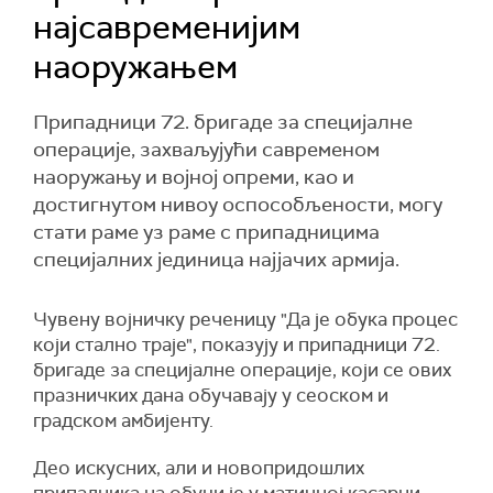
најсавременијим
наоружањем
Припадници 72. бригаде за специјалне
операције, захваљујући савременом
наоружању и војној опреми, као и
достигнутом нивоу оспособљености, могу
стати раме уз раме с припадницима
специјалних јединица најјачих армија.
Чувену војничку реченицу "Да је обука процес
који стално траје", показују и припадници 72.
бригаде за специјалне операције, који се ових
празничких дана обучавају у сеоском и
градском амбијенту.
Део искусних, али и новопридошлих