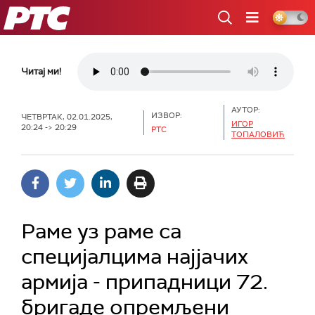
РТС
Читај ми!
АУТОР:
ИЗВОР:
ЧЕТВРТАК, 02.01.2025,
ИГОР
20:24 -> 20:29
РТС
ТОПАЛОВИЋ
Раме уз раме са
специјалцима најјачих
армија - припадници 72.
бригаде опремљени