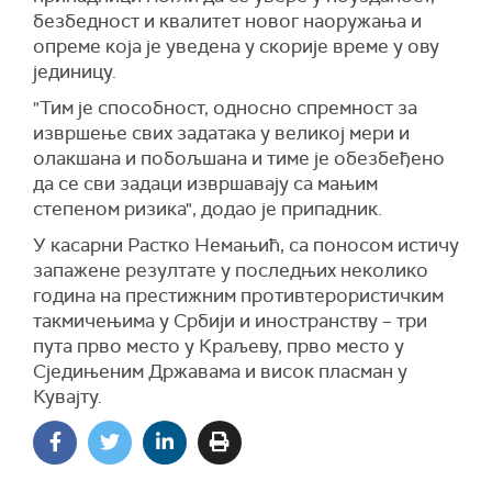
безбедност и квалитет новог наоружања и
опреме која је уведена у скорије време у ову
јединицу.
"Тим је способност, односно спремност за
извршење свих задатака у великој мери и
олакшана и побољшана и тиме је обезбеђено
да се сви задаци извршавају са мањим
степеном ризика", додао је припадник.
У касарни Растко Немањић, са поносом истичу
запажене резултате у последњих неколико
година на престижним противтерористичким
такмичењима у Србији и иностранству – три
пута прво место у Краљеву, прво место у
Сједињеним Државама и висок пласман у
Кувајту.