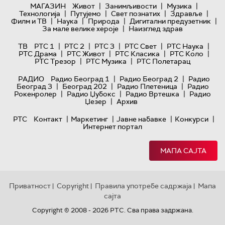
|
|
|
МАГАЗИН
Живот
Занимљивости
Музика
|
|
|
|
Технологијa
Путујемо
Свет познатих
Здравље
|
|
|
|
Филм и ТВ
Наука
Природа
Дигитални предузетник
|
За мале велике хероје
Наизглед здрав
|
|
|
|
|
ТВ
РТС 1
РТС 2
РТС 3
РТС Свет
РТС Наука
|
|
|
|
РТС Драма
РТС Живот
РТС Класика
РТС Коло
|
|
РТС Трезор
РТС Музика
РТС Полетарац
|
|
РАДИО
Радио Београд 1
Радио Београд 2
Радио
|
|
|
Београд 3
Београд 202
Радио Плетеница
Радио
|
|
|
Рокенролер
Радио Џубокс
Радио Вртешка
Радио
|
Џезер
Архив
|
|
|
|
РТС
Контакт
Маркетинг
Јавне набавке
Конкурси
Интернет портал
МАПА САЈТА
Приватност
Copyright
Правила употребе садржаја
Мапа
|
|
|
сајта
Copyright © 2008 - 2026 РТС. Сва права задржана.