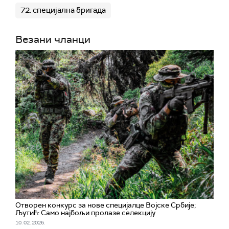
72. специјална бригада
Везани чланци
Отворен конкурс за нове специјалце Војске Србије;
Љутић: Само најбољи пролазе селекцију
10. 02. 2026.