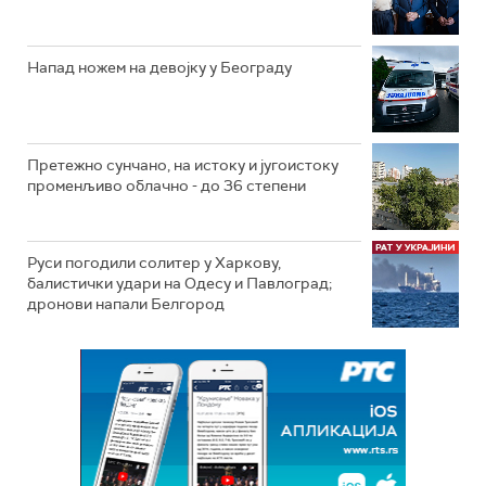
Напад ножем на девојку у Београду
Претежно сунчано, на истоку и југоистоку
променљиво облачно - до 36 степени
Руси погодили солитер у Харкову,
балистички удари на Одесу и Павлоград;
дронови напали Белгород