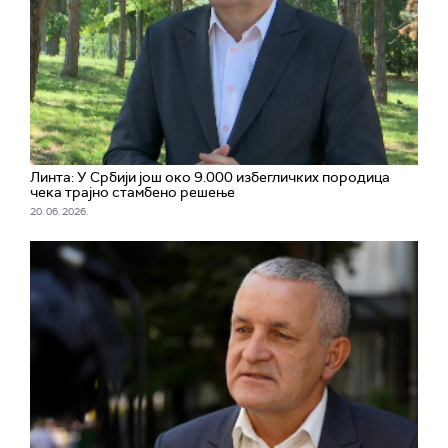
Линта: У Србији још око 9.000 избегличких породица
чека трајно стамбено решење
20. 06. 2026.