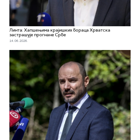
Линта: Хапшењима крајишких бораца Хрватска
застрашује прогнане Србе
14. 06. 2026.