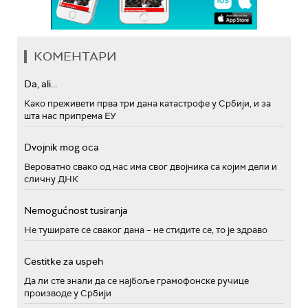
КОМЕНТАРИ
Da, ali...
Како преживети прва три дана катастрофе у Србији, и за
шта нас припрема ЕУ
Dvojnik mog oca
Вероватно свако од нас има свог двојника са којим дели и
сличну ДНК
Nemogućnost tusiranja
Не туширате се сваког дана – не стидите се, то је здраво
Cestitke za uspeh
Да ли сте знали да се најбоље грамофонске ручице
производе у Србији