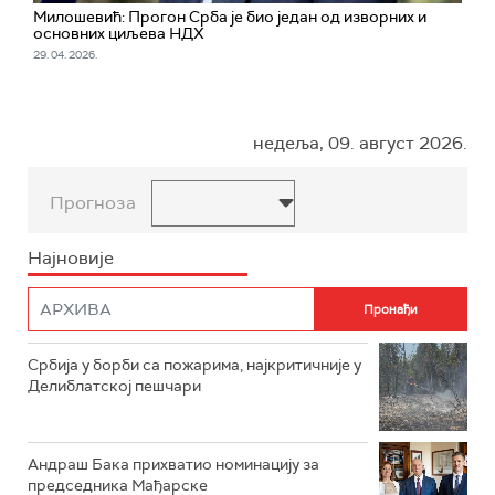
Милошевић: Прогон Срба је био један од изворних и
основних циљева НДХ
29. 04. 2026.
недеља, 09. август 2026.
Прогноза
Најновије
Србија у борби са пожарима, најкритичније у
Делиблатској пешчари
Андраш Бака прихватио номинацију за
председника Мађарске