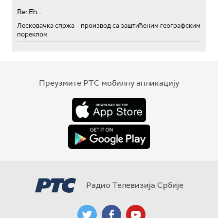
Re: Eh...
Лесковачка спржа – производ са заштићеним географским
пореклом
Преузмите РТС мобилну апликацију
Радио Телевизија Србије