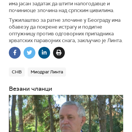
има јасан задатак да штити налогодавце и
починиоце злочина над српским цивилима.
Тужилаштво за ратне злочине у Београду има
обавезу да покрене истрагу и подигне
оптужницу против одговорних припадника
хрватских паравојних снага, закључио је Линта.
СНВ
Миодраг Линта
Везани чланци