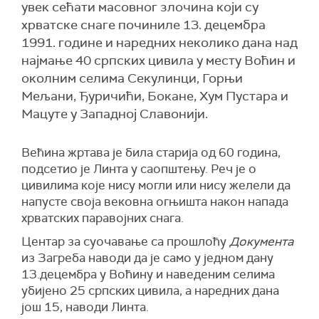
увек сећати масовног злочина који су
хрватске снаге починиле 13. децембра
1991. године и наредних неколико дана над
најмање 40 српских цивила у месту Воћин и
околним селима Секулинци, Горњи
Мељани, Ђуричићи, Бокане, Хум Пустара и
Мацуте у Западној Славонији.
Већина жртава је била старија од 60 година,
подсетио је Линта у саопштењу. Реч је о
цивилима које нису могли или нису желели да
напусте своја вековна огњишта након напада
хрватских паравојних снага.
Центар за суочавање са прошлоћу
Документа
из Загреба наводи да је само у једном дану
13.децембра у Воћину и наведеним селима
убијено 25 српских цивила, а наредних дана
још 15, наводи Линта.