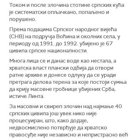
Током и после злочина стотине српских кућа
је систематски опљачкано, попаљено и
порушено.
Према подацима Српског народног вијећа
(СНВ) на подручја Воћина и околних села, у
периоду од 1991. до 1992. убијено је 67
цивила српске националности.
Многа лица се и данас воде као нестала, а
хрватска власт плански одбија да отвори
ратне архиве и донесе одлуку да се уради
претрага делова терена за које постоји сумња
да крију масовне гробнице убијених Срба,
истиче Линта.
За масовни и свиреп злочин над најмање 40
српских цивила још увек нико није
процесуиран, што, како додаје,
недвосмислено потврђује да хрватско
правосуђе није независно и непристрасно већ