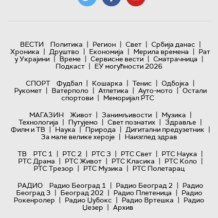
|
|
|
|
ВЕСТИ
Политика
Регион
Свет
Србија данас
|
|
|
|
Хроника
Друштво
Економија
Мерила времена
Рат
|
|
|
|
у Украјини
Време
Сервисне вести
Сматрачница
|
Подкаст
ЕУ могућности 2026
|
|
|
|
СПОРТ
Фудбал
Кошарка
Тенис
Одбојка
|
|
|
|
Рукомет
Ватерполо
Атлетика
Ауто-мото
Остали
|
спортови
Меморијал РТС
|
|
|
МАГАЗИН
Живот
Занимљивости
Музика
|
|
|
|
Технологијa
Путујемо
Свет познатих
Здравље
|
|
|
|
Филм и ТВ
Наука
Природа
Дигитални предузетник
|
За мале велике хероје
Наизглед здрав
|
|
|
|
|
ТВ
РТС 1
РТС 2
РТС 3
РТС Свет
РТС Наука
|
|
|
|
РТС Драма
РТС Живот
РТС Класика
РТС Коло
|
|
РТС Трезор
РТС Музика
РТС Полетарац
|
|
РАДИО
Радио Београд 1
Радио Београд 2
Радио
|
|
|
Београд 3
Београд 202
Радио Плетеница
Радио
|
|
|
Рокенролер
Радио Џубокс
Радио Вртешка
Радио
|
Џезер
Архив