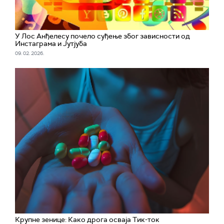
У Лос Анђелесу почело суђење због зависности од
Инстаграма и Јутјуба
09. 02. 2026.
Крупне зенице: Како дрога осваја Тик-ток