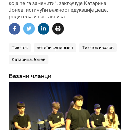
која ће га заменити“, закључује Катарина
Јонев, истичући важност едукације деце,
родитеља и наставника.
Тик-ток
летећи супермен
Тик-ток изазов
Катарина Јонев
Везани чланци