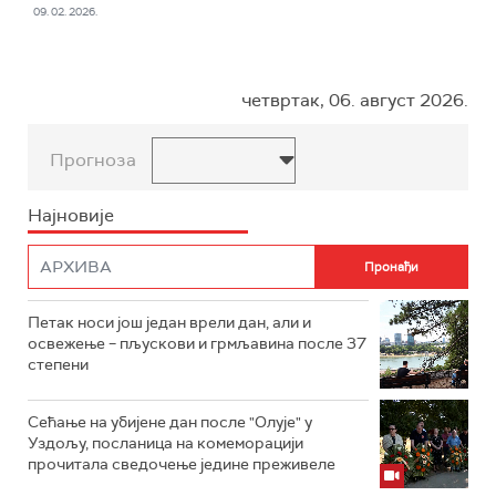
09. 02. 2026.
четвртак, 06. август 2026.
Прогноза
Најновије
Петак носи још један врели дан, али и
освежење – пљускови и грмљавина после 37
степени
Сећање на убијене дан после "Олује" у
Уздољу, посланица на комеморацији
прочитала сведочење једине преживеле