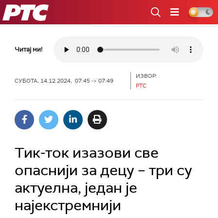
РТС
Читај ми!
ИЗВОР:
СУБОТА, 14.12.2024, 07:45 -> 07:49
РТС
Тик-ток изазови све
опаснији за децу – три су
актуелна, један је
најекстремнији