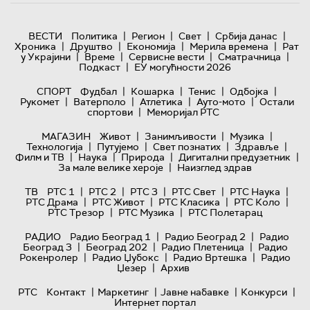
|
|
|
|
ВЕСТИ
Политика
Регион
Свет
Србија данас
|
|
|
|
Хроника
Друштво
Економија
Мерила времена
Рат
|
|
|
|
у Украјини
Време
Сервисне вести
Сматрачница
|
Подкаст
ЕУ могућности 2026
|
|
|
|
СПОРТ
Фудбал
Кошарка
Тенис
Одбојка
|
|
|
|
Рукомет
Ватерполо
Атлетика
Ауто-мото
Остали
|
спортови
Меморијал РТС
|
|
|
МАГАЗИН
Живот
Занимљивости
Музика
|
|
|
|
Технологијa
Путујемо
Свет познатих
Здравље
|
|
|
|
Филм и ТВ
Наука
Природа
Дигитални предузетник
|
За мале велике хероје
Наизглед здрав
|
|
|
|
|
ТВ
РТС 1
РТС 2
РТС 3
РТС Свет
РТС Наука
|
|
|
|
РТС Драма
РТС Живот
РТС Класика
РТС Коло
|
|
РТС Трезор
РТС Музика
РТС Полетарац
|
|
РАДИО
Радио Београд 1
Радио Београд 2
Радио
|
|
|
Београд 3
Београд 202
Радио Плетеница
Радио
|
|
|
Рокенролер
Радио Џубокс
Радио Вртешка
Радио
|
Џезер
Архив
|
|
|
|
РТС
Контакт
Маркетинг
Јавне набавке
Конкурси
Интернет портал