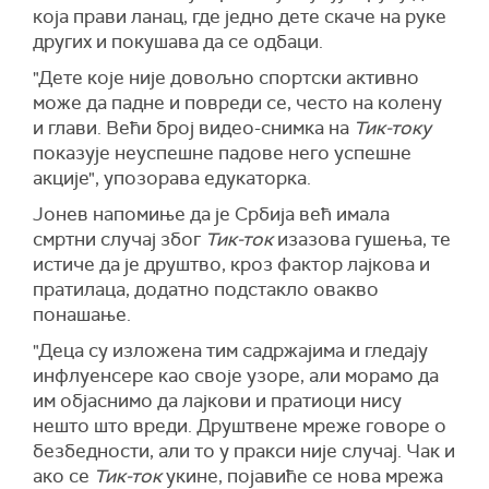
која прави ланац, где једно дете скаче на руке
других и покушава да се одбаци.
"Дете које није довољно спортски активно
може да падне и повреди се, често на колену
и глави. Већи број видео-снимка на
Тик-току
показује неуспешне падове него успешне
акције", упозорава едукаторка.
Јонев напомиње да је Србија већ имала
смртни случај због
Тик-ток
изазова гушења, те
истиче да је друштво, кроз фактор лајкова и
пратилаца, додатно подстакло овакво
понашање.
"Деца су изложена тим садржајима и гледају
инфлуенсере као своје узоре, али морамо да
им објаснимо да лајкови и пратиоци нису
нешто што вреди. Друштвене мреже говоре о
безбедности, али то у пракси није случај. Чак и
ако се
Тик-ток
укине, појавиће се нова мрежа