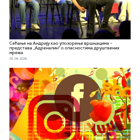
Сећање на Андрију као упозорење вршњацима –
представа „Адреналин“ о опасностима друштвених
мрежа
05. 06. 2026.