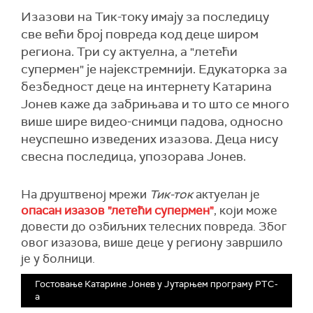
Изазови на Тик-току имају за последицу
све већи број повреда код деце широм
региона. Три су актуелна, a "летећи
супермен" je најекстремнији. Едукаторка за
безбедност деце на интернету Катарина
Јонев каже да забрињава и то што се много
више шире видео-снимци падова, односно
неуспешно изведених изазова. Деца нису
свесна последица, упозорава Јонев.
На друштвеној мрежи
Тик-ток
актуелан је
опасан изазов "летећи супермен"
, који може
довести до озбиљних телесних повреда. Због
овог изазова, више деце у региону завршило
је у болници.
Гостовање Катарине Јонев у Јутарњем програму РТС-
а