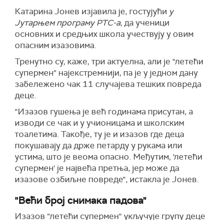
Катарина Јонев изјавила је, гостујући
у
Јутарњем програму РТС-а
, да ученици
основних и средњих школа учествују у овим
опасним изазовима.
Тренутно су, каже, три актуелна, али је "летећи
супермен" најекстремнији, па је у једном дану
забележено чак 11 случајева тешких повреда
деце.
"Изазов гушења је већ годинама присутан, а
изводи се чак и у учионицама и школским
тоалетима. Такође, ту је и изазов где деца
покушавају да држе петарду у рукама или
устима, што је веома опасно. Међутим, 'летећи
супермен' је највећа претња, јер може да
изазове озбиљне повреде", истакла је Јонев.
"Већи број снимака падова"
Изазов "летећи супермен" укључује групу деце