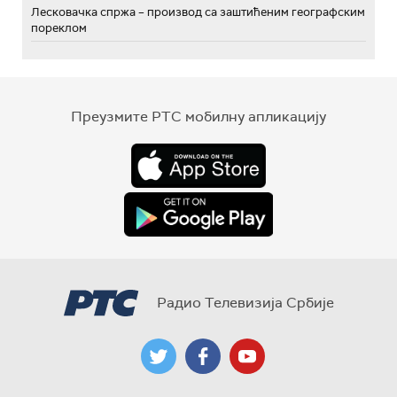
Лесковачка спржа – производ са заштићеним географским
пореклом
Преузмите РТС мобилну апликацију
Радио Телевизија Србије