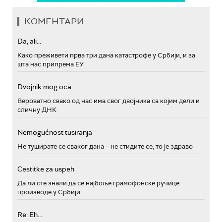
КОМЕНТАРИ
Da, ali...
Како преживети прва три дана катастрофе у Србији, и за
шта нас припрема ЕУ
Dvojnik mog oca
Вероватно свако од нас има свог двојника са којим дели и
сличну ДНК
Nemogućnost tusiranja
Не туширате се сваког дана – не стидите се, то је здраво
Cestitke za uspeh
Да ли сте знали да се најбоље грамофонске ручице
производе у Србији
Re: Eh...