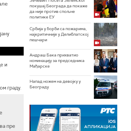
Зечевић: Посета Зеленског
але
покушај Београда да покаже
да није против спољне
политике ЕУ
Србија у борби са пожарима,
јану
најкритичније у Делиблатској
пешчари
Андраш Бака прихватио
номинацију за председника
е и
Мађарске
Напад ножем на девојку у
Београду
ом граду.
е
ва пре