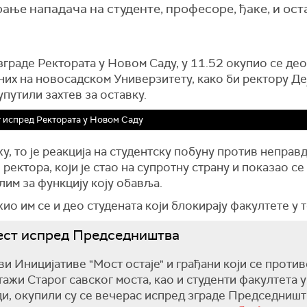
ање нападача на студенте, професоре, ђаке, и ост
граде Ректората у Новом Саду, у 11.52 окупио се део
них на новосадском Универзитету, како би ректору Де
путили захтев за оставку.
 испред Ректората у Новом Саду
у, то је реакција на студентску побуну против неправд
 ректора, који је стао на супротну страну и показао се
им за функцију коју обавља.
о им се и део студената који блокирају факултете у т
ест испред Председништва
и Иницијативе "Мост остаје" и грађани који се против
ажи Старог савског моста, као и студенти факултета у
и, окупили су се вечерас испред зграде Председништ