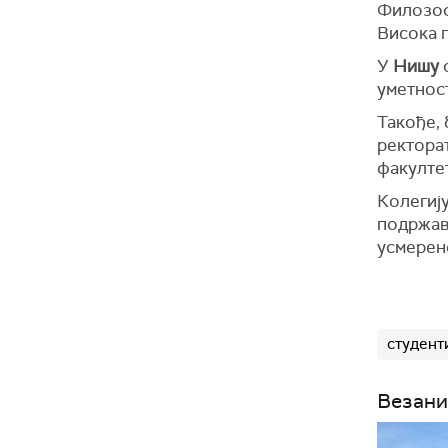
Филозоф
Висока 
У
Нишу
уметнос
Такође, 
ректора
факултет
Колегиј
подржав
усмерено
студент
Везани