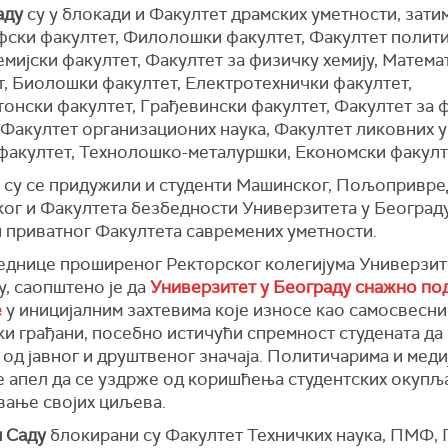
аду
су у блокади и Факултет драмских уметности, зати
ски факултет, Филолошки факултет, Факултет полит
емијски факултет, Факултет за физичку хемију, Матема
т, Биолошки факултет, Електротехнички факултет,
тонски факултет, Грађевински факултет, Факултет за 
 Факултет организационих наука, Факултет ликовних 
факултет, Технолошко-металуршки, Економски факулт
 су се придужили и студенти Машинског, Пољопривре
ог и Факултета безбедности Универзитета у Београду
и приватног Факултета савремених уметности.
еднице проширеног Ректорског колегијума Универзит
, саопштено је да
Универзитет у Београду снажно по
е
у иницијалним захтевима које износе као самосвесни
и грађани, посебно истичући спремност студената да 
 од јавног и друштвеног значаја. Политичарима и меди
је апел да се уздрже од коришћења студентских окупљ
вање својих циљева.
 Саду
блокирани су Факултет Техничких наука, ПМФ, 