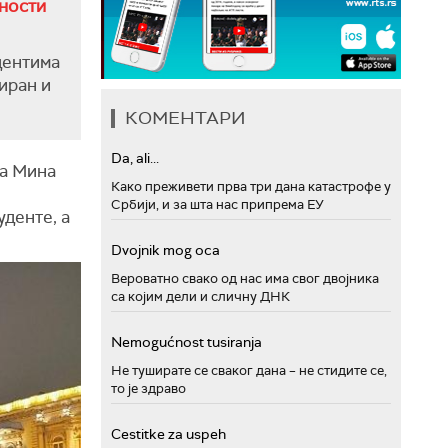
ности
дентима
иран и
КОМЕНТАРИ
Da, ali...
а Мина
Како преживети прва три дана катастрофе у
Србији, и за шта нас припрема ЕУ
уденте, а
Dvojnik mog oca
Вероватно свако од нас има свог двојника
са којим дели и сличну ДНК
Nemogućnost tusiranja
Не туширате се сваког дана – не стидите се,
то је здраво
Cestitke za uspeh