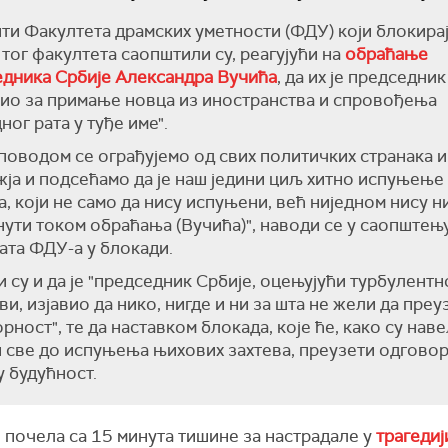
ти Факултета драмских уметности (ФДУ) који блокира
 тог факултета саопштили су, реагујући на
обраћање
дника Србије Александра Вучића
, да их је председник
ио за примање новца из иностранства и спровођења
ног рата у туђе име".
поводом се ограђујемо од свих политичких странака и
ја и подсећамо да је наш једини циљ хитно испуњење
а, који не само да нису испуњени, већ ниједном нису н
ути током обраћања (Вучића)", наводи се у саопштењ
ата ФДУ-а у блокади.
 су и да је "председник Србије, оцењујући турбулент
ви, изјавио да нико, нигде и ни за шта не жели да преу
рност", те да наставком блокада, које ће, како су наве
и све до испуњења њихових захтева, преузети одговор
 будућност.
е почела са 15 минута тишине за настрадале у
трагедиј