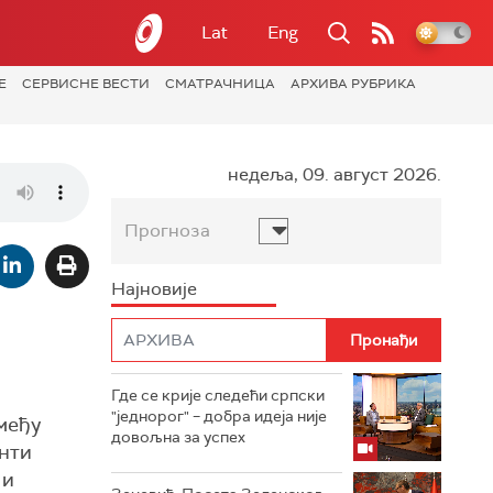
Lat
Eng
Е
СЕРВИСНЕ ВЕСТИ
СМАТРАЧНИЦА
АРХИВА РУБРИКА
недеља, 09. август 2026.
Прогноза
Најновије
Где се крије следећи српски
"једнорог" – добра идеја није
змеђу
довољна за успех
енти
 и