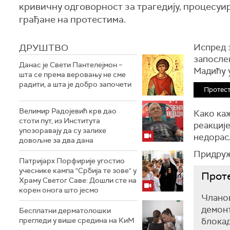
кривичну одговорност за трагедију, процесуир
грађане на протестима.
ДРУШТВО
Испред з
запосле
Данас је Свети Пантелејмон –
Мадићу у
шта се према веровању не сме
радити, а шта је добро започети
Протест
Велимир Радојевић крв дао
Како каж
стоти пут, из Института
реакције
упозоравају да су залихе
недорасл
довољне за два дана
Придружи
Патријарх Порфирије угостио
учеснике кампа "Србија те зове" у
Прот
Храму Светог Саве: Дошли сте на
корен онога што јесмо
Чланов
демонт
Бесплатни дерматолошки
прегледи у више средина на КиМ
блокад