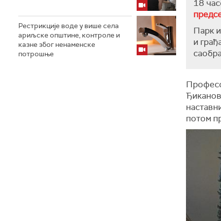
18 час
предс
Рестрикције воде у више села
Парк и
ариљске општине, контроле и
и грађ
казне због ненаменске
саобра
потрошње
Професо
Ђиканов
наставни
потом пр