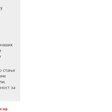
ју
 наших
и
у
но стање
зме
ли,
ност за
и на