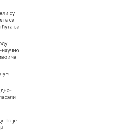
ели су
ета са
м ћутања
аду
о-научно
нивоима
енум
одно-
гласали
. То је
и.