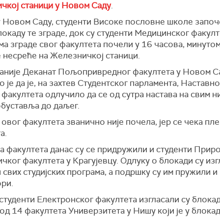
чкој станици у Новом Саду
.
у Новом Саду, студенти Високе пословне школе започ
локаду те зграде, док су студенти Медицинског факулт
а зграде свог факултета почели у 16 часова, минуто
е несреће на Железничкој станици.
аније Деканат Пољопривредног факултета у Новом С
 је да је, на захтев Студентског парламента, Наставн
 факултета одлучило да се од сутра настава на свим 
обуставља до даљег.
овог факултета званично није почела, јер се чека пл
а.
а факултета данас су се придружили и студенти Прир
чког факултета у Крагујевцу. Одлуку о блокади су из
 свих студијских програма, а подршку су им пружили и
ри.
студенти Електронског факултета изгласали су блокаду
од 14 факултета Универзитета у Нишу који је у блокад