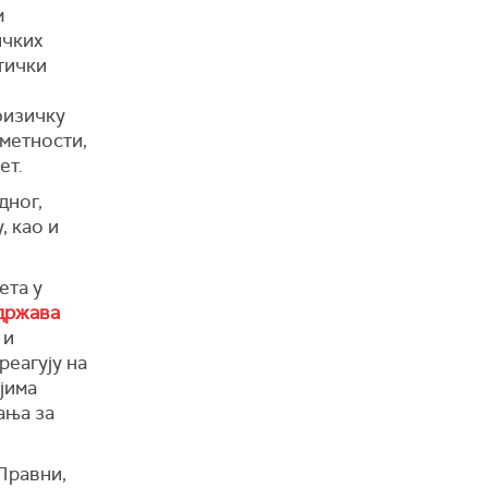
м
ичких
тички
физичку
уметности,
ет.
дног,
, као и
ета у
држава
 и
реагују на
јима
ања за
Правни,