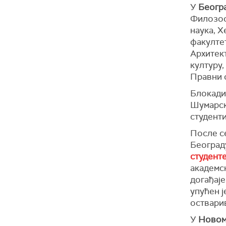
У
Беогр
Филозоф
наука, Х
факулте
Архитек
културу,
Правни 
Блокади
Шумарск
студент
После с
Београду
студент
академск
догађаје
упућен 
оствари
У
Новом