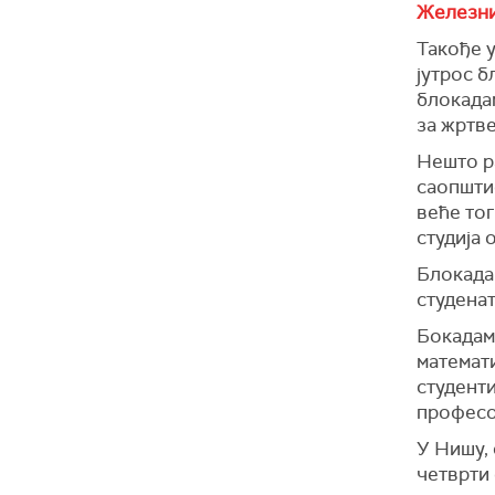
Железни
Такође 
јутрос б
блокадам
за жртв
Нешто р
саопштио
веће тог
студија 
Блокада 
студенат
Бокадам
математи
студенти
професо
У Нишу, 
четврти 