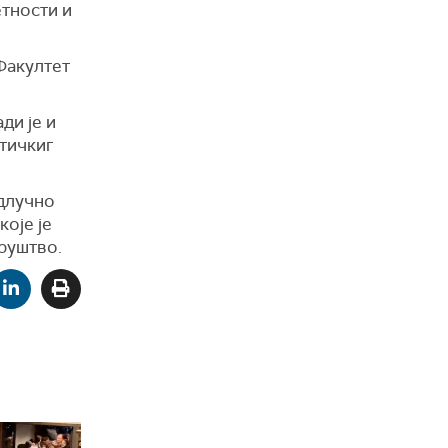
тности и
Факултет
ди је и
тичкиг
одлучно
оје је
друштво.