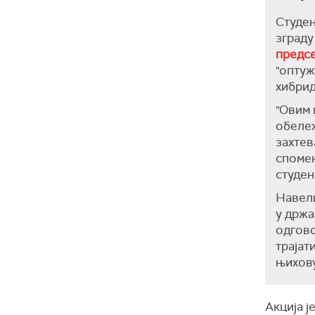
Студен
зграду
предсе
"оптуж
хибрид
"Овим 
обележ
захтев
спомен
студен
Навели
у држа
одгово
трајат
њихову
Акција ј