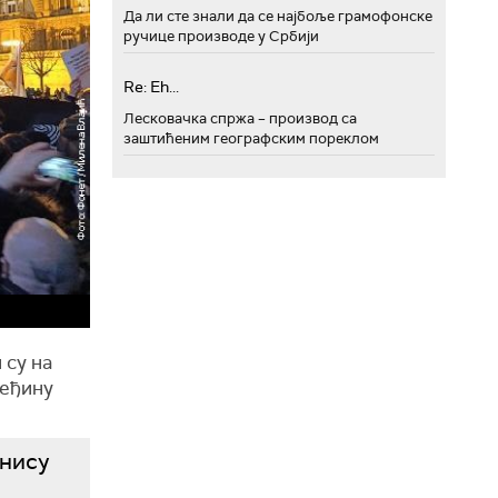
Да ли сте знали да се најбоље грамофонске
ручице производе у Србији
Re: Eh...
Лесковачка спржа – производ са
заштићеним географским пореклом
 су на
леђину
 нису