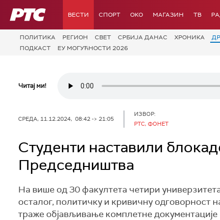
РТС
ВЕСТИ
СПОРТ
OKO
МАГАЗИН
ТВ
Р
ПОЛИТИКА
РЕГИОН
СВЕТ
СРБИЈА ДАНАС
ХРОНИКА
Д
ПОДКАСТ
ЕУ МОГУЋНОСТИ 2026
Читај ми!
ИЗВОР:
СРЕДА, 11.12.2024, 08:42 -> 21:05
РТС, ФОНЕТ
Студенти наставили блокад
Председништва
На више од 30 факултета четири универзитета 
осталог, политичку и кривичну одговорност н
траже објављивање комплетне документације 