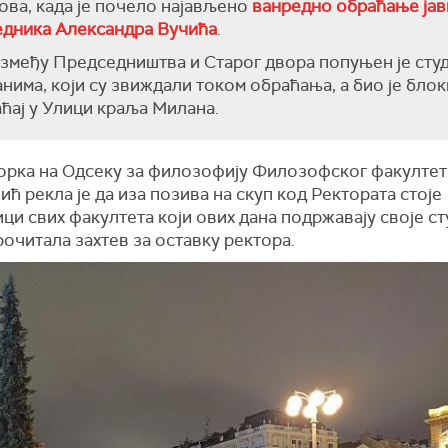
ова, када је почело најављено
ванредно обраћање јав
едника Александра Вучића
.
змеђу Председништва и Старог двора попуњен је сту
анима, који су звиждали током обраћања, а био је блок
ћај у Улици краља Милана.
рка на Одсеку за филозофију Филозофског факултет
ић рекла је да
и
за позива на скуп код Ректората стоје
ци свих факултета који ових дана подржавају своје ст
очитала захтев за оставку ректора.