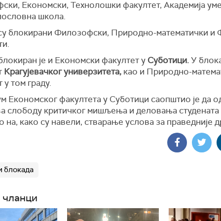
ски, Економски, Технолошки факултет, Академија уме
пословна школа.
су блокирани Филозофски, Природно-математички и 
ти.
блокиран је и Економски факултет у
Суботици.
У блока
т
Крагујевачког универзитета,
као и Природно-матема
 у том граду.
ум Економског факултета у Суботици саопштио је да 
а слободу критичког мишљења и деловања студената к
 на, како су навели, стварање услова за праведније 
и блокада
 чланци