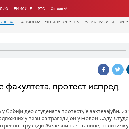
АДИО
ЕМИСИЈЕ
РТС
Остало
РУШТВО
ЕКОНОМИЈА
МЕРИЛА ВРЕМЕНА
РАТ У УКРАЈИНИ
ВРЕМ
е факултета, протест испред
у Србији део студената протестује захтевајући, и
адлежних у вези са трагедијом у Новом Саду. Студ
о реконструкцији Железничке станице, политичку