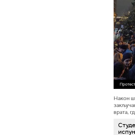
Протес
Након шт
закључан
врата, г
Студе
испуњ