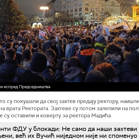
ти испред Председништва
о су покушали да свој захтев предају ректору, наишли
а врата Ректората. Захтеве су потом залепили на по
де су оставили и коверту за ректора Мадића.
нти ФДУ у блокади: Не само да наши захтеви
ени, већ их Вучић ниједном није ни споменуо