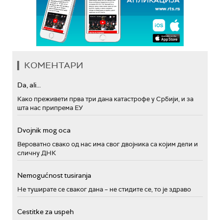
КОМЕНТАРИ
Da, ali...
Како преживети прва три дана катастрофе у Србији, и за
шта нас припрема ЕУ
Dvojnik mog oca
Вероватно свако од нас има свог двојника са којим дели и
сличну ДНК
Nemogućnost tusiranja
Не туширате се сваког дана – не стидите се, то је здраво
Cestitke za uspeh