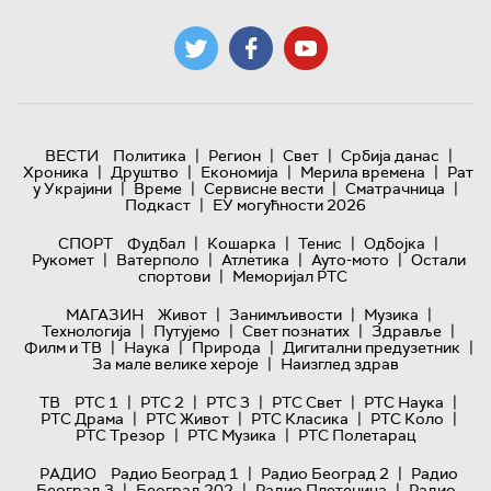
|
|
|
|
ВЕСТИ
Политика
Регион
Свет
Србија данас
|
|
|
|
Хроника
Друштво
Економија
Мерила времена
Рат
|
|
|
|
у Украјини
Време
Сервисне вести
Сматрачница
|
Подкаст
ЕУ могућности 2026
|
|
|
|
СПОРТ
Фудбал
Кошарка
Тенис
Одбојка
|
|
|
|
Рукомет
Ватерполо
Атлетика
Ауто-мото
Остали
|
спортови
Меморијал РТС
|
|
|
МАГАЗИН
Живот
Занимљивости
Музика
|
|
|
|
Технологијa
Путујемо
Свет познатих
Здравље
|
|
|
|
Филм и ТВ
Наука
Природа
Дигитални предузетник
|
За мале велике хероје
Наизглед здрав
|
|
|
|
|
ТВ
РТС 1
РТС 2
РТС 3
РТС Свет
РТС Наука
|
|
|
|
РТС Драма
РТС Живот
РТС Класика
РТС Коло
|
|
РТС Трезор
РТС Музика
РТС Полетарац
|
|
РАДИО
Радио Београд 1
Радио Београд 2
Радио
|
|
|
Београд 3
Београд 202
Радио Плетеница
Радио