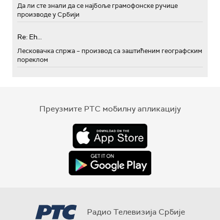
Да ли сте знали да се најбоље грамофонске ручице
производе у Србији
Re: Eh...
Лесковачка спржа – производ са заштићеним географским
пореклом
Преузмите РТС мобилну апликацију
Радио Телевизија Србије