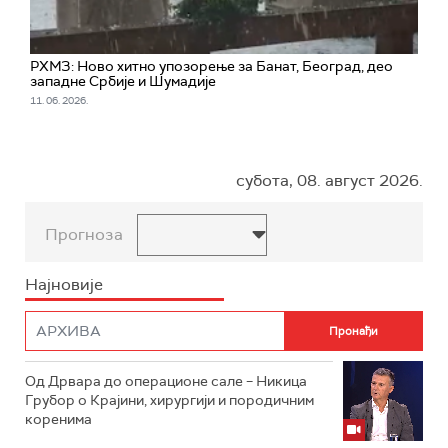
РХМЗ: Ново хитно упозорење за Банат, Београд, део
западне Србије и Шумадије
11. 06. 2026.
субота, 08. август 2026.
Прогноза
Најновије
Од Дрвара до операционе сале – Никица
Грубор о Крајини, хирургији и породичним
коренима