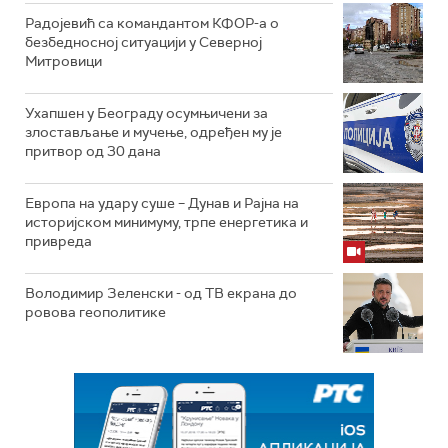
Радојевић са командантом КФОР-а о
безбедносној ситуацији у Северној
Митровици
Ухапшен у Београду осумњичени за
злостављање и мучење, одређен му је
притвор од 30 дана
Европа на удару суше – Дунав и Рајна на
историјском минимуму, трпе енергетика и
привреда
Володимир Зеленски - од ТВ екрана до
ровова геополитике