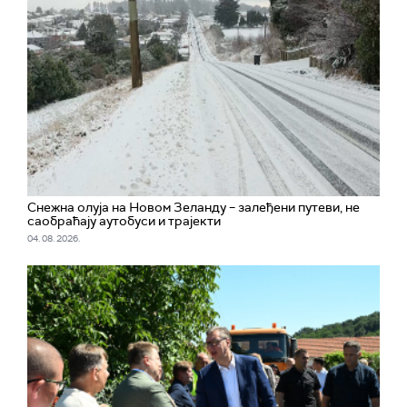
Снежна олуја на Новом Зеланду – залеђени путеви, не
саобраћају аутобуси и трајекти
04. 08. 2026.