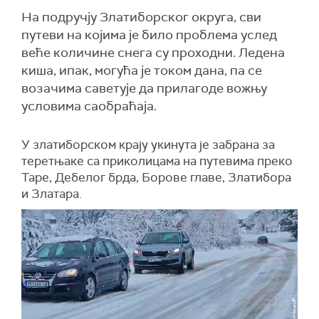
На подручју Златиборског округа, сви
путеви на којима је било проблема услед
веће количине снега су проходни. Ледена
киша, ипак, могућа је током дана, па се
возачима саветује да прилагоде вожњу
условима саобраћаја.
У златиборском крају укинута је забрана за
теретњаке са приколицама на путевима преко
Таре, Дебелог брда, Борове главе, Златибора
и Златара.