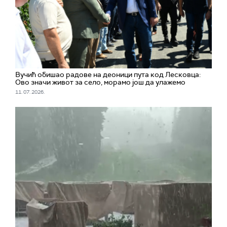
Вучић обишао радове на деоници пута код Лесковца:
Ово значи живот за село, морамо још да улажемо
11. 07. 2026.