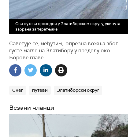
Сви путеви проходни у Златиборском округу, укинута
забрана за теретњаке
Саветује се, међутим, опрезна вожња због
густе магле на Златибору у пределу око
Борове главе.
Снег
путеви
Златиборски округ
Везани чланци