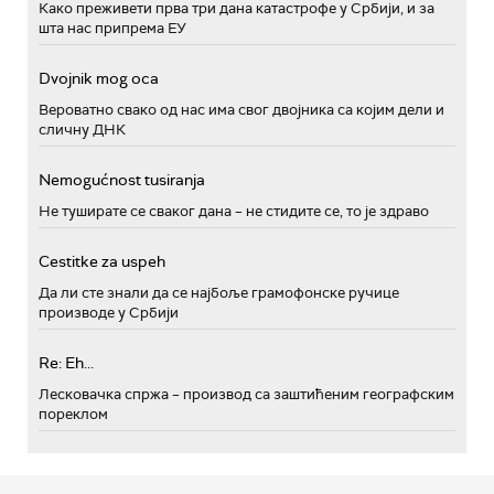
Како преживети прва три дана катастрофе у Србији, и за
шта нас припрема ЕУ
Dvojnik mog oca
Вероватно свако од нас има свог двојника са којим дели и
сличну ДНК
Nemogućnost tusiranja
Не туширате се сваког дана – не стидите се, то је здраво
Cestitke za uspeh
Да ли сте знали да се најбоље грамофонске ручице
производе у Србији
Re: Eh...
Лесковачка спржа – производ са заштићеним географским
пореклом