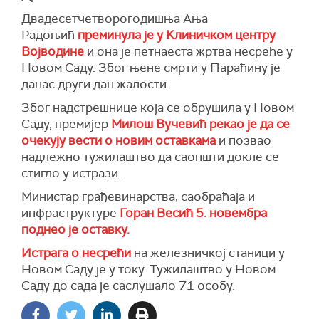
Двадесетчетворогодишња Ања
Радоњић
преминула је у Клиничком центру
Војводине
и она је петнаеста жртва несреће у
Новом Саду. Због њене смрти у Параћину је
данас други дан жалости.
Због надстрешнице која се обрушила у Новом
Саду, премијер
Милош Вучевић рекао је да се
очекују вести о новим оставкама
и позвао
надлежно тужилаштво да саопшти докле се
стигло у истрази.
Министар грађевинарства, саобраћаја и
инфраструктуре
Горан Весић 5. новембра
поднео је оставку.
Истрага о несрећи
на железничкој станици у
Новом Саду је у току. Тужилаштво у Новом
Саду до сада је саслушало 71 особу.