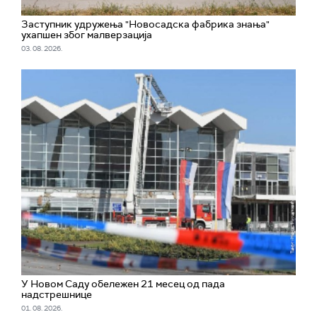
Заступник удружења "Новосадска фабрика знања"
ухапшен због малверзација
03. 08. 2026.
У Новом Саду обележен 21 месец од пада
надстрешнице
01. 08. 2026.