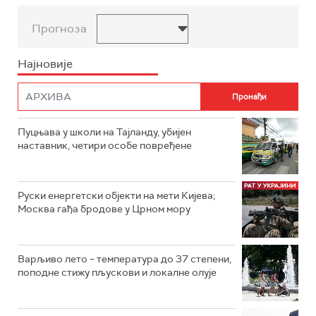
Прогноза
Најновије
Пуцњава у школи на Тајланду, убијен
наставник, четири особе повређене
Руски енергетски објекти на мети Кијева;
Москва гађа бродове у Црном мору
Варљиво лето – температура до 37 степени,
поподне стижу пљускови и локалне олује