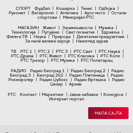
|
|
|
|
СПОРТ
Фудбал
Кошарка
Тенис
Одбојка
|
|
|
|
Рукомет
Ватерполо
Атлетика
Ауто-мото
Остали
|
спортови
Меморијал РТС
|
|
|
МАГАЗИН
Живот
Занимљивости
Музика
|
|
|
|
Технологијa
Путујемо
Свет познатих
Здравље
|
|
|
|
Филм и ТВ
Наука
Природа
Дигитални предузетник
|
За мале велике хероје
Наизглед здрав
|
|
|
|
|
ТВ
РТС 1
РТС 2
РТС 3
РТС Свет
РТС Наука
|
|
|
|
РТС Драма
РТС Живот
РТС Класика
РТС Коло
|
|
РТС Трезор
РТС Музика
РТС Полетарац
|
|
РАДИО
Радио Београд 1
Радио Београд 2
Радио
|
|
|
Београд 3
Београд 202
Радио Плетеница
Радио
|
|
|
Рокенролер
Радио Џубокс
Радио Вртешка
Радио
|
Џезер
Архив
|
|
|
|
РТС
Контакт
Маркетинг
Јавне набавке
Конкурси
Интернет портал
МАПА САЈТА