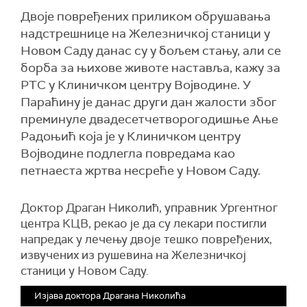
Двоје повређених приликом обрушавања
надстрешнице на Железничкој станици у
Новом Саду данас су у бољем стању, али се
борба за њихове животе наставља, кажу за
РТС у Клиничком центру Војводине. У
Параћину је данас други дан жалости због
преминуле двадесетчетворогодишње Ање
Радоњић која је у Клиничком центру
Војводине подлегла повредама као
петнаеста жртва несреће у Новом Саду.
Доктор Драган Николић, управник Ургентног
центра КЦВ, рекао је да су лекари постигли
напредак у лечењу двоје тешко повређених,
извучених из рушевина на Железничкој
станици у Новом Саду.
Изјава доктора Драгана Николића