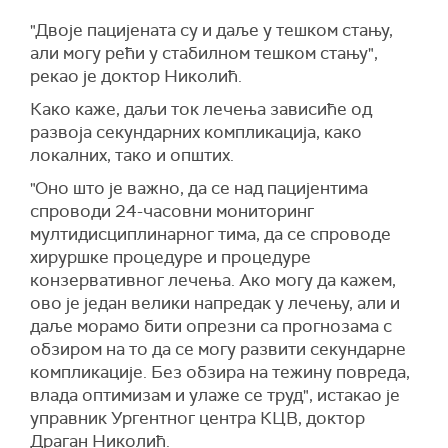
"Двоје пацијената су и даље у тешком стању,
али могу рећи у стабилном тешком стању",
рекао је доктор Николић.
Како каже, даљи ток лечења зависиће од
развоја секундарних компликација, како
локалних, тако и општих.
"Оно што је важно, да се над пацијентима
спроводи 24-часовни мониторинг
мултидисциплинарног тима, да се спроводе
хируршке процедуре и процедуре
конзервативног лечења. Ако могу да кажем,
ово је један велики напредак у лечењу, али и
даље морамо бити опрезни са прогнозама с
обзиром на то да се могу развити секундарне
компликације. Без обзира на тежину повреда,
влада оптимизам и улаже се труд", истакао је
управник Ургентног центра КЦВ, доктор
Драган Николић.