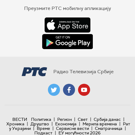
Преузмите РТС мобилну апликацију
Радио Телевизија Србије
|
|
|
|
ВЕСТИ
Политика
Регион
Свет
Србија данас
|
|
|
|
Хроника
Друштво
Економија
Мерила времена
Рат
|
|
|
|
у Украјини
Време
Сервисне вести
Сматрачница
|
Подкаст
ЕУ могућности 2026