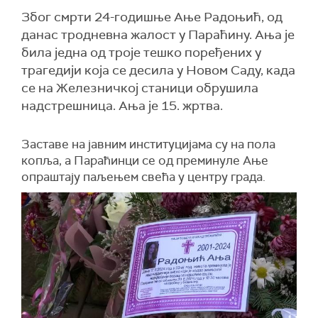
Због смрти 24-годишње Ање Радоњић, од
данас тродневна жалост у Параћину. Ања је
била једна од троје тешко поређених у
трагедији која се десила у Новом Саду, када
се на Железничкој станици обрушила
надстрешница. Ања је 15. жртва.
Заставе на јавним институцијама су на пола
копља, а Параћинци се од преминуле Ање
опраштају паљењем свећа у центру града.