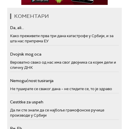
КОМЕНТАРИ
Da, ali...
Како преживети прва три дана катастрофе у Србији, и за
шта нас припрема ЕУ
Dvojnik mog oca
Вероватно свако од нас има свог двојника са којим дели и
сличну ДНК
Nemogućnost tusiranja
Не туширате се сваког дана – не стидите се, то је здраво
Cestitke za uspeh
Да ли сте знали да се најбоље грамофонске ручице
производе у Србији
Re: Eh...