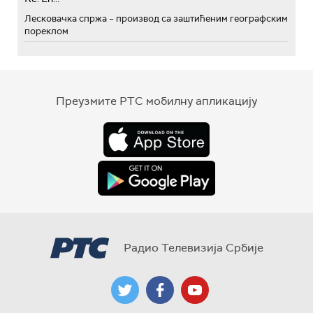
Лесковачка спржа – производ са заштићеним географским
пореклом
Преузмите РТС мобилну апликацију
Радио Телевизија Србије