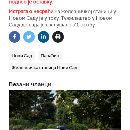
поднео је оставку.
Истрага о несрећи
на железничкој станици у
Новом Саду је у току. Тужилаштво у Новом
Саду до сада је саслушало 71 особу.
Нови Сад
Параћин
Железничка станица Нови Сад
Везани чланци