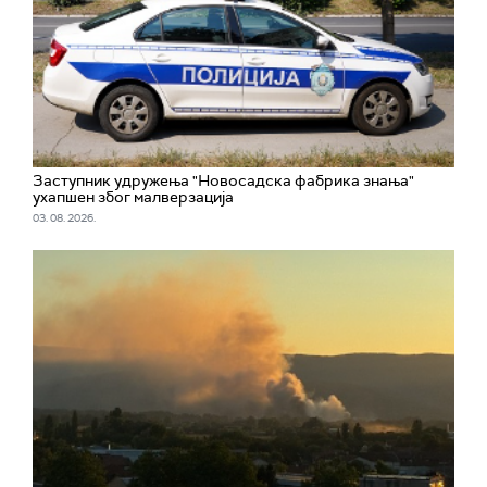
Заступник удружења "Новосадска фабрика знања"
ухапшен због малверзација
03. 08. 2026.