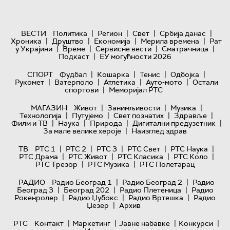
|
|
|
|
ВЕСТИ
Политика
Регион
Свет
Србија данас
|
|
|
|
Хроника
Друштво
Економија
Мерила времена
Рат
|
|
|
|
у Украјини
Време
Сервисне вести
Сматрачница
|
Подкаст
ЕУ могућности 2026
|
|
|
|
СПОРТ
Фудбал
Кошарка
Тенис
Одбојка
|
|
|
|
Рукомет
Ватерполо
Атлетика
Ауто-мото
Остали
|
спортови
Меморијал РТС
|
|
|
МАГАЗИН
Живот
Занимљивости
Музика
|
|
|
|
Технологијa
Путујемо
Свет познатих
Здравље
|
|
|
|
Филм и ТВ
Наука
Природа
Дигитални предузетник
|
За мале велике хероје
Наизглед здрав
|
|
|
|
|
ТВ
РТС 1
РТС 2
РТС 3
РТС Свет
РТС Наука
|
|
|
|
РТС Драма
РТС Живот
РТС Класика
РТС Коло
|
|
РТС Трезор
РТС Музика
РТС Полетарац
|
|
РАДИО
Радио Београд 1
Радио Београд 2
Радио
|
|
|
Београд 3
Београд 202
Радио Плетеница
Радио
|
|
|
Рокенролер
Радио Џубокс
Радио Вртешка
Радио
|
Џезер
Архив
|
|
|
|
РТС
Контакт
Маркетинг
Јавне набавке
Конкурси