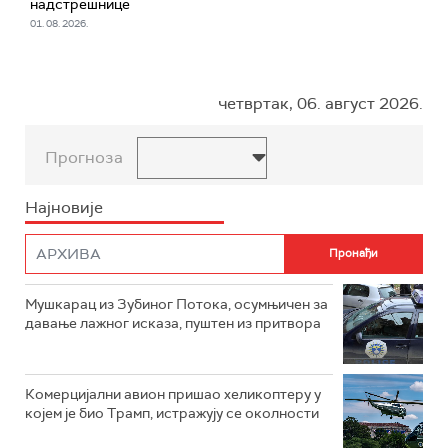
надстрешнице
01. 08. 2026.
четвртак, 06. август 2026.
Прогноза
Најновије
Мушкарац из Зубиног Потока, осумњичен за
давање лажног исказа, пуштен из притвора
Комерцијални авион пришао хеликоптеру у
којем је био Трамп, истражују се околности