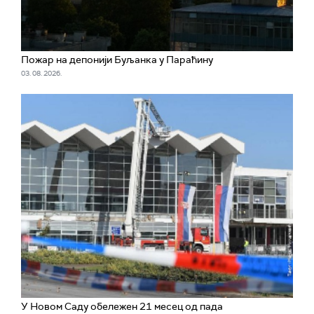
Пожар на депонији Буљанка у Параћину
03. 08. 2026.
У Новом Саду обележен 21 месец од пада