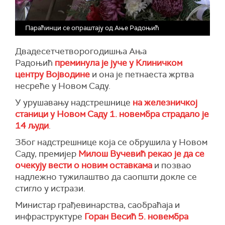
Параћинци се опраштају од Ање Радоњић
Двадесетчетворогодишња Ања
Радоњић
преминула је јуче у Клиничком
центру Војводине
и она је петнаеста жртва
несреће у Новом Саду.
У урушавању надстрешнице
на железничкој
станици у Новом Саду 1. новембра страдало је
14 људи
.
Због надстрешнице која се обрушила у Новом
Саду, премијер
Милош Вучевић рекао је да се
очекују вести о новим оставкама
и позвао
надлежно тужилаштво да саопшти докле се
стигло у истрази.
Министар грађевинарства, саобраћаја и
инфраструктуре
Горан Весић 5. новембра