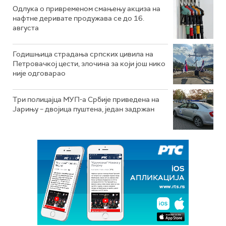
Одлука о привременом смањењу акциза на
нафтне деривате продужава се до 16.
августа
Годишњица страдања српских цивила на
Петровачкој цести, злочина за који још нико
није одговарао
Три полицајца МУП-а Србије приведена на
Јарињу – двојица пуштена, један задржан