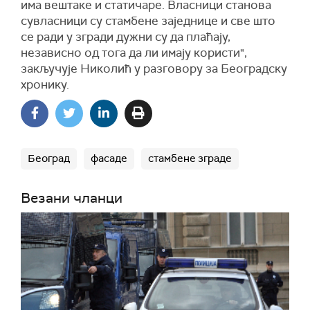
има вештаке и статичаре. Власници станова
сувласници су стамбене заједнице и све што
се ради у згради дужни су да плаћају,
независно од тога да ли имају користи",
закључује Николић у разговору за Београдску
хронику.
Београд
фасаде
стамбене зграде
Везани чланци