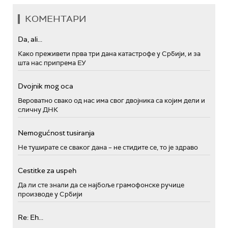
КОМЕНТАРИ
Da, ali...
Како преживети прва три дана катастрофе у Србији, и за
шта нас припрема ЕУ
Dvojnik mog oca
Вероватно свако од нас има свог двојника са којим дели и
сличну ДНК
Nemogućnost tusiranja
Не туширате се сваког дана – не стидите се, то је здраво
Cestitke za uspeh
Да ли сте знали да се најбоље грамофонске ручице
производе у Србији
Re: Eh...