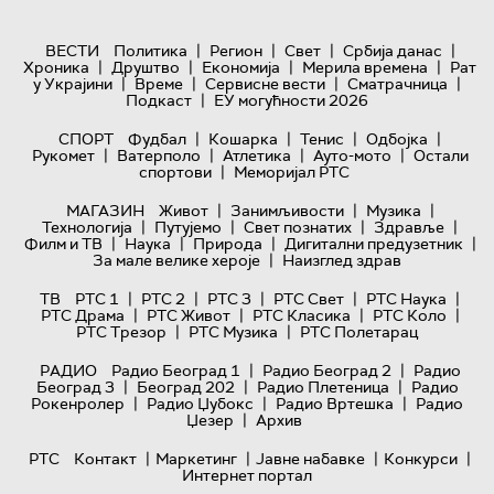
|
|
|
|
ВЕСТИ
Политика
Регион
Свет
Србија данас
|
|
|
|
Хроника
Друштво
Економија
Мерила времена
Рат
|
|
|
|
у Украјини
Време
Сервисне вести
Сматрачница
|
Подкаст
ЕУ могућности 2026
|
|
|
|
СПОРТ
Фудбал
Кошарка
Тенис
Одбојка
|
|
|
|
Рукомет
Ватерполо
Атлетика
Ауто-мото
Остали
|
спортови
Меморијал РТС
|
|
|
МАГАЗИН
Живот
Занимљивости
Музика
|
|
|
|
Технологијa
Путујемо
Свет познатих
Здравље
|
|
|
|
Филм и ТВ
Наука
Природа
Дигитални предузетник
|
За мале велике хероје
Наизглед здрав
|
|
|
|
|
ТВ
РТС 1
РТС 2
РТС 3
РТС Свет
РТС Наука
|
|
|
|
РТС Драма
РТС Живот
РТС Класика
РТС Коло
|
|
РТС Трезор
РТС Музика
РТС Полетарац
|
|
РАДИО
Радио Београд 1
Радио Београд 2
Радио
|
|
|
Београд 3
Београд 202
Радио Плетеница
Радио
|
|
|
Рокенролер
Радио Џубокс
Радио Вртешка
Радио
|
Џезер
Архив
|
|
|
|
РТС
Контакт
Маркетинг
Јавне набавке
Конкурси
Интернет портал