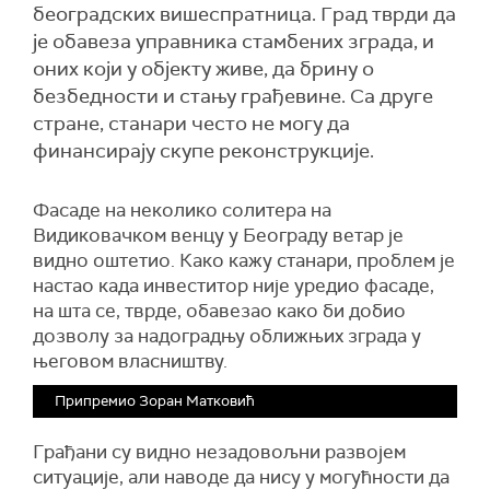
београдских вишеспратница. Град тврди да
је обавеза управника стамбених зграда, и
оних који у објекту живе, да брину о
безбедности и стању грађевине. Са друге
стране, станари често не могу да
финансирају скупе реконструкције.
Фасаде на неколико солитера на
Видиковачком венцу у Београду ветар је
видно оштетио. Како кажу станари, проблем је
настао када инвеститор није уредио фасаде,
на шта се, тврде, обавезао како би добио
дозволу за надоградњу оближњих зграда у
његовом власништву.
Припремио Зоран Матковић
Грађани су видно незадовољни развојем
ситуације, али наводе да нису у могућности да