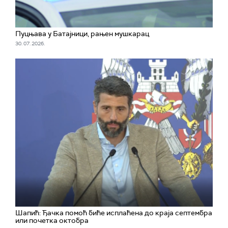
Пуцњава у Батајници, рањен мушкарац
30. 07. 2026.
Шапић: Ђачка помоћ биће исплаћена до краја септембра
или почетка октобра