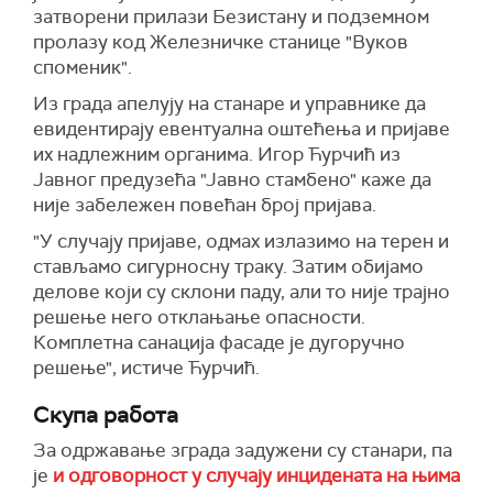
затворени прилази Безистану и подземном
пролазу код Железничке станице "Вуков
споменик".
Из града апелују на станаре и управнике да
евидентирају евентуална оштећења и пријаве
их надлежним органима. Игор Ћурчић из
Јавног предузећа "Јавно стамбено" каже да
није забележен повећан број пријава.
"У случају пријаве, одмах излазимо на терен и
стављамо сигурносну траку. Затим обијамо
делове који су склони паду, али то није трајно
решење него отклањање опасности.
Комплетна санација фасаде је дугоручно
решење", истиче Ћурчић.
Скупа работа
За одржавање зграда задужени су станари, па
је
и одговорност у случају инцидената на њима