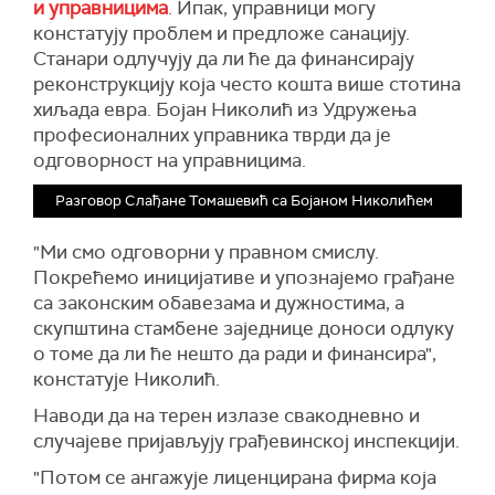
и управницима
. Ипак, управници могу
констатују проблем и предложе санацију.
Станари одлучују да ли ће да финансирају
реконструкцију која често кошта више стотина
хиљада евра. Бојан Николић из Удружења
професионалних управника тврди да је
одговорност на управницима.
Разговор Слађане Томашевић са Бојаном Николићем
"Ми смо одговорни у правном смислу.
Покрећемо иницијативе и упознајемо грађане
са законским обавезама и дужностима, а
скупштина стамбене заједнице доноси одлуку
о томе да ли ће нешто да ради и финансира",
констатује Николић.
Наводи да на терен излазе свакодневно и
случајеве пријављују грађевинској инспекцији.
"Потом се ангажује лиценцирана фирма која