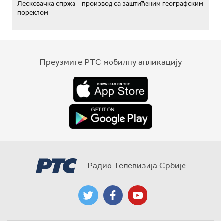
Лесковачка спржа – производ са заштићеним географским
пореклом
Преузмите РТС мобилну апликацију
Радио Телевизија Србије