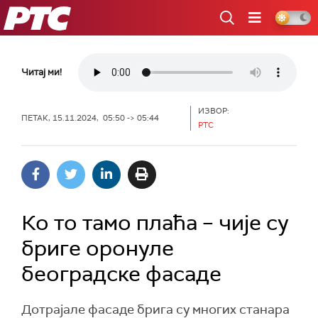
РТС
Читај ми!
ИЗВОР:
ПЕТАК, 15.11.2024, 05:50 -> 05:44
РТС
Ко то тамо плаћа – чије су
бриге оронуле
београдске фасаде
Дотрајале фасаде брига су многих станара