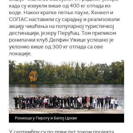
када су извукли више од 400 кг отпада из
воде. Након кратке летње паузе, Хенкел и
СОПАС наставили су сарадњу и реализовали
акцију чишћења на популарној туристичкој
дестинацији, језеру Перућац. Том приликом
ронилачки клуб Делфин Ужице успешно је
уклонио више од 300 кг отпада са ове
локације.
Рониоци у Пироту и Белој Цркви
У септембру су по први пут током пројекта