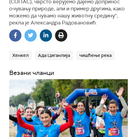
(СОПАС), чврсто верујемо дајемо допринос
очувању природе, али и пример другима, како
можемо да чувамо нашу животну средину",
рекла је Александра Радовановић.
Хенкел
Ада Циганлија
чишћење река
Везани чланци