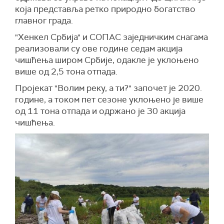
која представља ретко природно богатство
главног града.
"Хенкел Србија" и СОПАС заједничким снагама
реализовали су ове године седам акција
чишћења широм Србије, одакле је уклоњено
више од 2,5 тона отпада.
Пројекат "Волим реку, а ти?" започет је 2020.
године, а током пет сезоне уклоњено је више
од 11 тона отпада и одржано је 30 акција
чишћења.