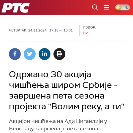
РТС
ИЗВОР:
ЧЕТВРТАК, 14.11.2024, 17:18 -> 13:01
ПР
Одржано 30 акција
чишћења широм Србије -
завршена пета сезона
пројекта "Волим реку, а ти"
Акцијом чишћења на Ади Циганлији у
Београду завршена је пета сезона