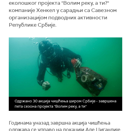
еколошког пројекта "Волим реку, а ти?"
компаније Хенкел у сарадњи са Савезном
организацијом подводних активности
Републике Србије.
Одржано 30 акција чишћења широм Србије - завршена
пета сезона пројекта "Волим реку, а ти"
Годинама уназад завршна акција чишћења
одржава се управо на локацији Аде Циганлије