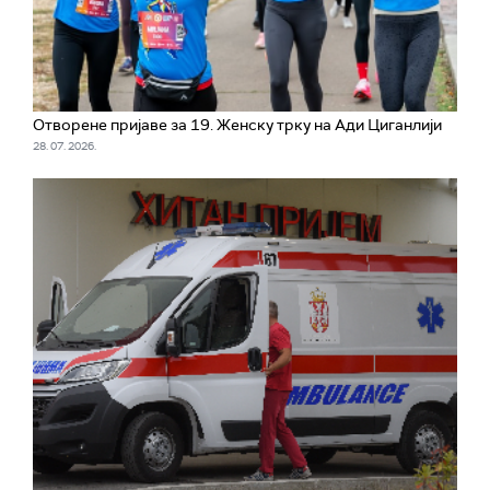
Отворене пријаве за 19. Женску трку на Ади Циганлији
28. 07. 2026.