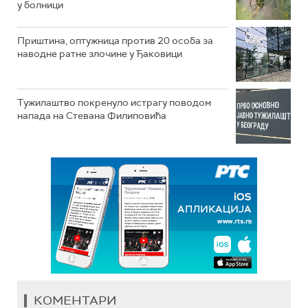
у болници
Приштина, оптужница против 20 особа за
наводне ратне злочине у Ђаковици
Тужилаштво покренуло истрагу поводом
напада на Стевана Филиповића
КОМЕНТАРИ