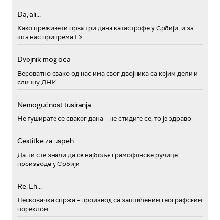
Da, ali...
Како преживети прва три дана катастрофе у Србији, и за
шта нас припрема ЕУ
Dvojnik mog oca
Вероватно свако од нас има свог двојника са којим дели и
сличну ДНК
Nemogućnost tusiranja
Не туширате се сваког дана – не стидите се, то је здраво
Cestitke za uspeh
Да ли сте знали да се најбоље грамофонске ручице
производе у Србији
Re: Eh...
Лесковачка спржа – производ са заштићеним географским
пореклом