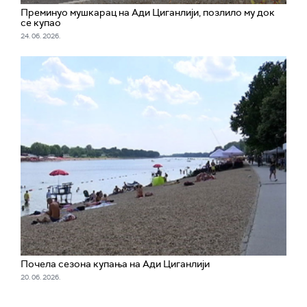
Преминуо мушкарац на Ади Циганлији, позлило му док
се купао
24. 06. 2026.
Почела сезона купања на Ади Циганлији
20. 06. 2026.