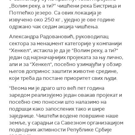
„Волим реку, а ти?“ чишћени река Бистрица и
Потпећко језеро. Са ових локација је
извучено око 250 кг , уједно је ове године
одржано чак седам акција чишћења.
Александра Радовановић, руководилац
сектора за менаџмент категорије у компанији
"Хенкел", истакла је да је "Волим реку, а ти?"
један од најзначајнијих пројеката за њу лично,
али и за "Хенкел", посебно узимајући у обзир
његов допринос заштити животне средине,
који треба да постане приоритет свих људи.
"Веома ми је драго што већ пет година
заредом реализујемо један овакав пројекат и
посебно смо поносни што налазимо на
подршци како запослених тако и шире
заједнице. Чиштећи водене површине наше
земље, у сарадњи са Савезном организацијом
подводних активности Републике Србије