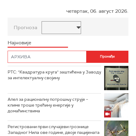
четвртак, 06. август 2026.
Прогноза
Најновије
РТС: "Квадратура круга" заштићена у Заводу
за интелектуалну својину
Апел за рационалну потрошњу струје –
климе троше трећину енергије у
домаћинствима
Регистровани први случајеви грознице
Западног Нила ове године, двоје пацијената