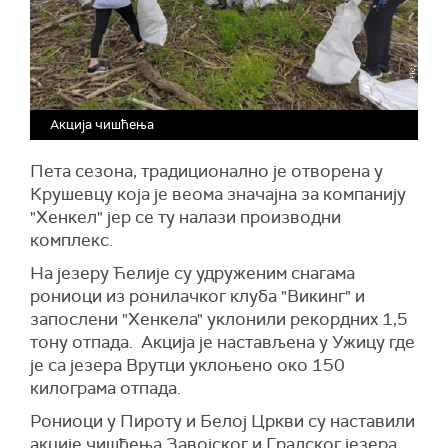
Акција чишћења
Пета сезона, традиционално је отворена у
Крушевцу која је веома значајна за компанију
"Хенкел" јер се ту налази производни
комплекс.
На језеру Ћелије су удруженим снагама
рониоци из ронилачког клуба "Викинг" и
запослени "Хенкела" уклонили рекордних 1,5
тону отпада. Акција је настављена у Ужицу где
је са језера Врутци уклоњено око 150
килограма отпада.
Рониоци у Пироту и Белој Цркви су наставили
акције чишћења Завојског и Градског језера