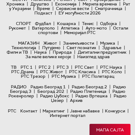
|
|
|
|
Хроника
Друштво
Економија
Мерила времена
Рат
|
|
|
|
у Украјини
Време
Сервисне вести
Сматрачница
|
Подкаст
ЕУ могућности 2026
|
|
|
|
СПОРТ
Фудбал
Кошарка
Тенис
Одбојка
|
|
|
|
Рукомет
Ватерполо
Атлетика
Ауто-мото
Остали
|
спортови
Меморијал РТС
|
|
|
МАГАЗИН
Живот
Занимљивости
Музика
|
|
|
|
Технологијa
Путујемо
Свет познатих
Здравље
|
|
|
|
Филм и ТВ
Наука
Природа
Дигитални предузетник
|
За мале велике хероје
Наизглед здрав
|
|
|
|
|
ТВ
РТС 1
РТС 2
РТС 3
РТС Свет
РТС Наука
|
|
|
|
РТС Драма
РТС Живот
РТС Класика
РТС Коло
|
|
РТС Трезор
РТС Музика
РТС Полетарац
|
|
РАДИО
Радио Београд 1
Радио Београд 2
Радио
|
|
|
Београд 3
Београд 202
Радио Плетеница
Радио
|
|
|
Рокенролер
Радио Џубокс
Радио Вртешка
Радио
|
Џезер
Архив
|
|
|
|
РТС
Контакт
Маркетинг
Јавне набавке
Конкурси
Интернет портал
МАПА САЈТА