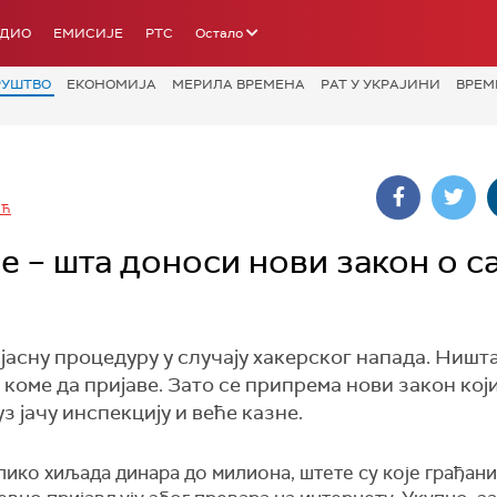
АДИО
ЕМИСИЈЕ
РТС
Остало
РУШТВО
ЕКОНОМИЈА
МЕРИЛА ВРЕМЕНА
РАТ У УКРАЈИНИ
ВРЕМ
ИЋ
е – шта доноси нови закон о с
јасну процедуру у случају хакерског напада. Ништ
 коме да пријаве. Зато се припрема нови закон кој
 јачу инспекцију и веће казне.
ико хиљада динара до милиона, штете су које грађани