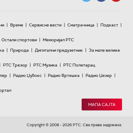
|
|
|
|
|
ни
Време
Сервисне вести
Сматрачница
Подкаст
|
Остали спортови
Меморијал РТС
|
|
|
ка
Природа
Дигитални предузетник
За мале велике
|
|
|
РТС Трезор
РТС Музика
РТС Полетарац
|
|
|
|
лер
Радио Џубокс
Радио Вртешка
Радио Џезер
ортал
МАПА САЈТА
Copyright © 2008 - 2026 РТС. Сва права задржана.