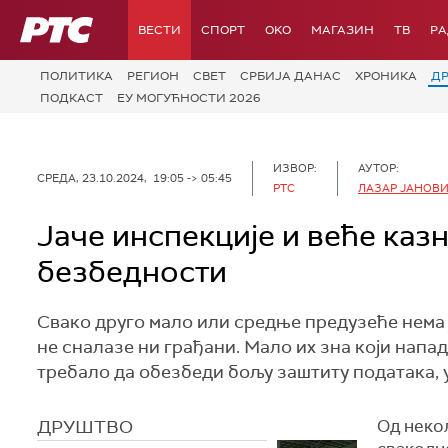
РТС
ВЕСТИ
СПОРТ
OKO
МАГАЗИН
ТВ
Р
ПОЛИТИКА
РЕГИОН
СВЕТ
СРБИЈА ДАНАС
ХРОНИКА
Д
ПОДКАСТ
ЕУ МОГУЋНОСТИ 2026
ИЗВОР:
АУТОР:
СРЕДА, 23.10.2024, 19:05 -> 05:45
РТС
ЛАЗАР ЈАНОВ
Јаче инспекције и веће казн
безбедности
Свако друго мало или средње предузеће нема 
не сналазе ни грађани. Мало их зна који напад
требало да обезбеди бољу заштиту података, уз
ДРУШТВО
Од некол