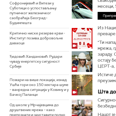
свакодне
Софронијевић и Витези у
месеци,
Суботици о успостављању
путничког железничког
Припре
саобраћаја Београд–
Будимпешта
Из Нацио
Критично ниске резерве крви -
преваре 
Институт позива добровољне
"Ти напа
даваоце
мрежа, г
зараду. 
Ђедовић Хандановић: Рудари
остају б
чувају енергетску сигурност
ЦЕРТ-а,
Србије
Истиче д
Пожари на више локација, изнад
преузим
Ушћа гори око 150 хектара шуме
– ванредна ситуација у Ковину и у
Шта до
Бачкој Паланци
Сигурно
Од школе у Мрчајевцима до
безбедн
друштвених мрежа – како
Нацрт је
препознати и зауставити полно