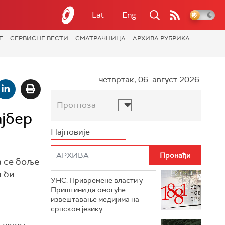
Lat
Eng
Е
СЕРВИСНЕ ВЕСТИ
СМАТРАЧНИЦА
АРХИВА РУБРИКА
четвртак, 06. август 2026.
Прогноза
ајбер
Најновије
а се боље
и би
УНС: Привремене власти у
Приштини да омогуће
извештавање медијима на
српском језику