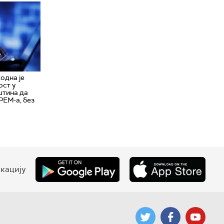
одна је
ост у
штина да
РЕМ-а, без
кацију