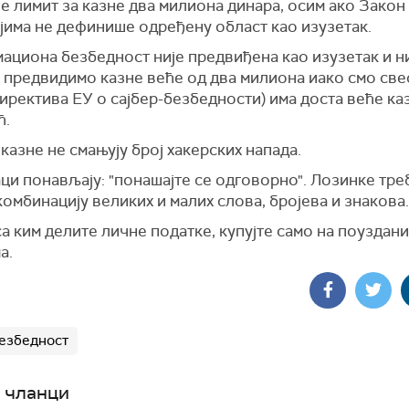
је лимит за казне два милиона динара, осим ако Закон
јима не дефинише одређену област као изузетак.
ациона безбедност није предвиђена као изузетак и н
 предвидимо казне веће од два милиона иако смо све
ректива ЕУ о сајбер-безбедности) има доста веће каз
ћ.
казне не смањују број хакерских напада.
и понављају: "понашајте се одговорно". Лозинке тре
омбинацију великих и малих слова, бројева и знакова.
а ким делите личне податке, купујте само на поуздан
а.
безбедност
 чланци