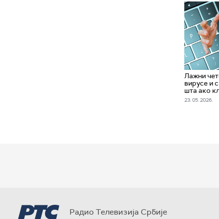
Лажни чет
вирусе и с
шта ако к
23. 05. 2026.
Радио Телевизија Србије