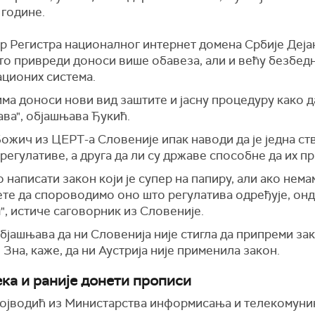
 године.
р Регистра националног интернет домена Србије Деја
то привреди доноси више обавеза, али и већу безбед
ционих система.
ма доноси нови вид заштите и јасну процедуру како д
ава", објашњава Ђукић.
ожич из ЦЕРТ-а Словеније ипак наводи да је једна ст
регулативе, а друга да ли су државе способне да их п
написати закон који је супер на папиру, али ако нема
ете да спороводимо оно што регулатива одређује, он
, истиче саговорник из Словеније.
јашњава да ни Словенија није стигла да припреми зак
 Зна, каже, да ни Аустрија није применила закон.
ка и раније донети прописи
ојводић из Министарства информисања и телекомуни