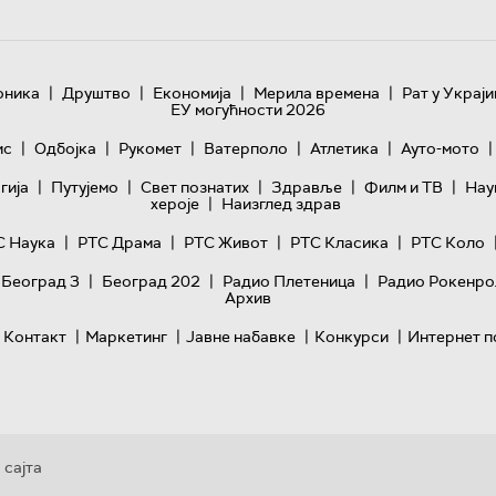
|
|
|
|
оника
Друштво
Економија
Мерила времена
Рат у Украји
ЕУ могућности 2026
|
|
|
|
|
|
ис
Одбојка
Рукомет
Ватерполо
Атлетика
Ауто-мото
|
|
|
|
|
гијa
Путујемо
Свет познатих
Здравље
Филм и ТВ
Нау
|
хероје
Наизглед здрав
|
|
|
|
С Наука
РТС Драма
РТС Живот
РТС Класика
РТС Коло
|
|
|
 Београд 3
Београд 202
Радио Плетеница
Радио Рокенро
Архив
|
|
|
|
Контакт
Маркетинг
Јавне набавке
Конкурси
Интернет п
 сајта