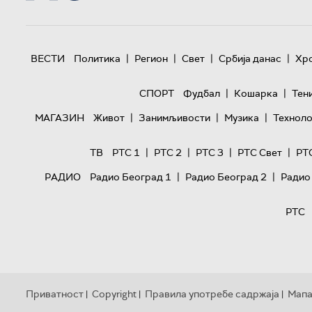
|
|
|
|
ВЕСТИ
Политика
Регион
Свет
Србија данас
Хр
|
|
СПОРТ
Фудбал
Кошарка
Тен
|
|
|
МАГАЗИН
Живот
Занимљивости
Музика
Техноло
|
|
|
|
ТВ
РТС 1
РТС 2
РТС 3
РТС Свет
РТ
|
|
РАДИО
Радио Београд 1
Радио Београд 2
Радио
РТС
Приватност
Copyright
Правила употребе садржаја
Мапа
|
|
|