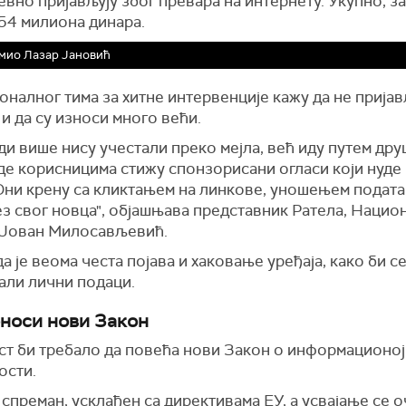
вно пријављују због превара на интернету. Укупно, з
 54 милиона динара.
мио Лазар Јановић
налног тима за хитне интервенције кажу да не пријав
и да су износи много већи.
ди више нису учестали преко мејла, већ иду путем др
де корисницима стижу спонзорисани огласи који нуде
Они крену са кликтањем на линкове, уношењем податак
ез свог новца", објашњава представник Ратела, Нацио
 Јован Милосављевић.
а је веома честа појава и хаковање уређаја, како би с
али лични подаци.
носи нови Закон
ст би требало да повећа нови Закон о информационој
ости.
 спреман, усклађен са директивама ЕУ, а усвајање се о