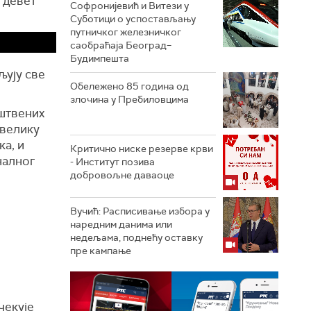
а девет
Софронијевић и Витези у
Суботици о успостављању
путничког железничког
саобраћаја Београд–
Будимпешта
љују све
Обележено 85 година од
злочина у Пребиловцима
уштвених
 велику
а, и
Критично ниске резерве крви
налног
- Институт позива
добровољне даваоце
е
Вучић: Расписивање избора у
наредним данима или
недељама, поднећу оставку
пре кампање
чекује