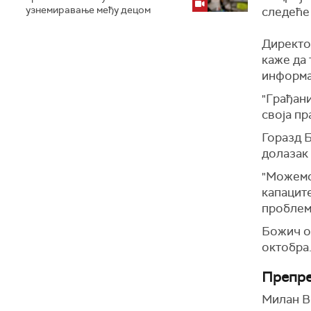
узнемиравање међу децом
следеће
Директо
каже да 
информа
"Грађани
своја пр
Горазд Б
долазак 
"Можемо 
капацит
проблем"
Божич об
октобра.
Препре
Милан В