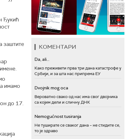
н Ђукић
ност
а заштите
КОМЕНТАРИ
Da, ali...
вар
римене.
Како преживети прва три дана катастрофе у
Србији, и за шта нас припрема ЕУ
мо
да имамо
Dvojnik mog oca
Вероватно свако од нас има свог двојника
са којим дели и сличну ДНК
он до 17.
Nemogućnost tusiranja
Не туширате се сваког дана – не стидите се,
то је здраво
кација