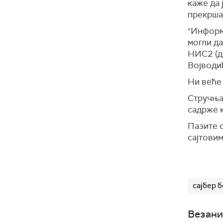
каже да 
прекрша
"Информ
могли да
НИС2 (ди
Војводи
Ни веће 
Стручњац
садрже к
Пазите с
сајтовим
сајбер 
Везани