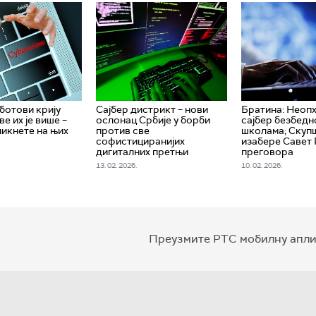
ботови крију
Сајбер дистрикт – нови
Братина: Неопх
ве их је више –
ослонац Србије у борби
сајбер безбедн
ликнете на њих
против све
школама; Скуп
софистициранијих
изабере Савет 
дигиталних претњи
преговора
13. 02. 2026.
10. 02. 2026.
Преузмите РТС мобилну апли