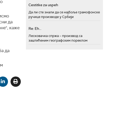
 о
Cestitke za uspeh
Да ли сте знали да се најбоље грамофонске
исмо
ручице производе у Србији
сни да
не", каже
Re: Eh...
Лесковачка спржа – производ са
заштићеним географским пореклом
ба да
им