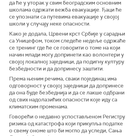
да ће у уторак у свим београдским основним
школама одржати вежба евакуације. Ђаци ће
се упознати са путевима евакуације у својој
школи у случају неке опасности.
Како је додала, Црвени крст Србије у сарадњи
са Уницефом, током следеће недеље одржаће
се тренинг где ће се говорити о томе на који
начин млади могу допринети као волонтери у
својој локалној заједници, да подигну културу
безбедности и да допринесу заштити.
Према њеним речима, сваки појединац има
одговорност у својој заједници да допринесе
да она буде безбеднија и да се лакше одбрани
од свих надолазићих опасности које иду са
климатским променама.
Говорећи о недавно успостављеном Регистру
ризика од катастрофа који прикупља податке
о свему ономе што би могло да уследи, Сања