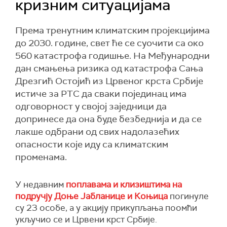
кризним ситуацијама
Према тренутним климатским пројекцијима
до 2030. године, свет ће се суочити са око
560 катастрофа годишње. На Међународни
дан смањења ризика од катастрофа Сања
Дрезгић Остојић из Црвеног крста Србије
истиче за РТС да сваки појединац има
одговорност у својој заједници да
допринесе да она буде безбеднија и да се
лакше одбрани од свих надолазећих
опасности које иду са климатским
променама.
У недавним
поплавама и клизиштима на
подручју Доње Јабланице и Коњица
погинуле
су 23 особе, а у акцију прикупљања поомћи
укључио се и Црвени крст Србије.