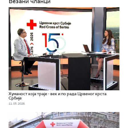
Везани чланци
Хуманост која траје - век и по рада Црвеног крста
Србије
11. 05. 2026.