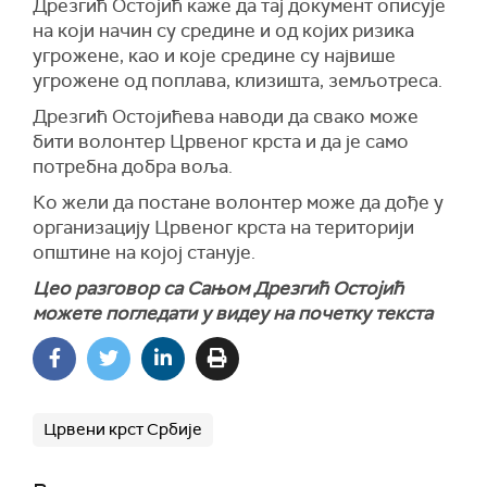
Дрезгић Остојић каже да тај документ описује
на који начин су средине и од којих ризика
угрожене, као и које средине су највише
угрожене од поплава, клизишта, земљотреса.
Дрезгић Остојићева наводи да свако може
бити волонтер Црвеног крста и да је само
потребна добра воља.
Ко жели да постане волонтер може да дође у
организацију Црвеног крста на територији
општине на којој станује.
Цео разговор са Сањом Дрезгић Остојић
можете погледати у видеу на почетку текста
Црвени крст Србије