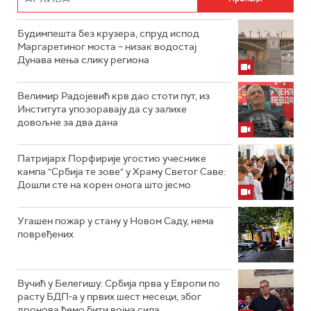
Будимпешта без крузера, спруд испод
Маргаретиног моста – низак водостај
Дунава мења слику региона
Велимир Радојевић крв дао стоти пут, из
Института упозоравају да су залихе
довољне за два дана
Патријарх Порфирије угостио учеснике
кампа "Србија те зове" у Храму Светог Саве:
Дошли сте на корен онога што јесмо
Угашен пожар у стану у Новом Саду, нема
повређених
Вучић у Белегишу: Србија прва у Европи по
расту БДП-а у првих шест месеци, због
дронова ћемо бити војна сила