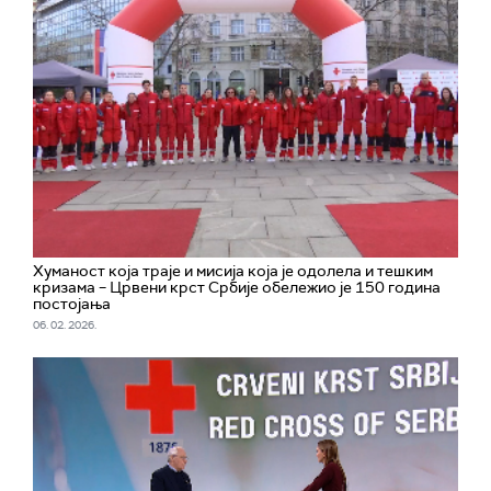
Хуманост која траје и мисија која је одолела и тешким
кризама – Црвени крст Србије обележио је 150 година
постојања
06. 02. 2026.