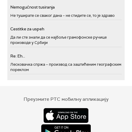
Nemogućnost tusiranja
Не туширате се сваког дана – не стидите се, то је здраво
Cestitke za uspeh
Да ли сте знали да се најбоље грамофонске ручице
производе у Србији
Re: Eh...
Лесковачка спржа – производ са заштићеним географским
пореклом
Преузмите РТС мобилну апликацију