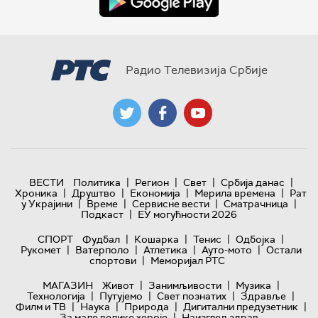
Радио Телевизија Србије
|
|
|
|
ВЕСТИ
Политика
Регион
Свет
Србија данас
|
|
|
|
Хроника
Друштво
Економија
Мерила времена
Рат
|
|
|
|
у Украјини
Време
Сервисне вести
Сматрачница
|
Подкаст
ЕУ могућности 2026
|
|
|
|
СПОРТ
Фудбал
Кошарка
Тенис
Одбојка
|
|
|
|
Рукомет
Ватерполо
Атлетика
Ауто-мото
Остали
|
спортови
Меморијал РТС
|
|
|
МАГАЗИН
Живот
Занимљивости
Музика
|
|
|
|
Технологијa
Путујемо
Свет познатих
Здравље
|
|
|
|
Филм и ТВ
Наука
Природа
Дигитални предузетник
|
За мале велике хероје
Наизглед здрав