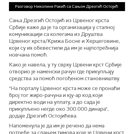
Разговор Николине Ракић са Сањом Дрезгић Остојић
Сања Дрезгић Остојић из Црвеног крста
Србије каже да је та организација у сталнoј
комуникацији са колегама из Друштва
Црвеног крста/Kрижа Босне и Херцеговине,
који су их обевестили да им је најпотребнија
новчана помоћ.
Како је навела, у ту сврху Црвени крст Србије
отворио је наменски рачун где прикупљају
средства за помоћ погођеном становништву.
"На порталу Црвеног крста може се пронаћи
број тог жиро-рачуна и кју-ар код који
директно води на уплату, а до сада је
прикупљено негде око 300.000 динара",
додаје Дрезгић Остојићева.
Напоменула је да им је речено да нема
потребе за слањем тимова које је Црвени крст