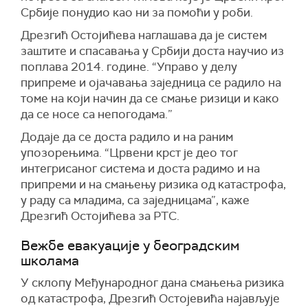
Србије понудио као ни за помоћи у роби.
Дрезгић Остојићева наглашава да је систем
заштите и спасавања у Србији доста научио из
поплава 2014. године. “Управо у делу
припреме и ојачавања заједница се радило на
томе на који начин да се смање ризици и како
да се носе са непогодама.”
Додаје да се доста радило и на раним
упозорењима. “Црвени крст је део тог
интегрисаног система и доста радимо и на
припреми и на смањењу ризика од катастрофа,
у раду са младима, са заједницама”, каже
Дрезгић Остојићева за РТС.
Вежбе евакуације у београдским
школама
У склопу Међународног дана смањења ризика
од катастрофа, Дрезгић Остојевића најављује