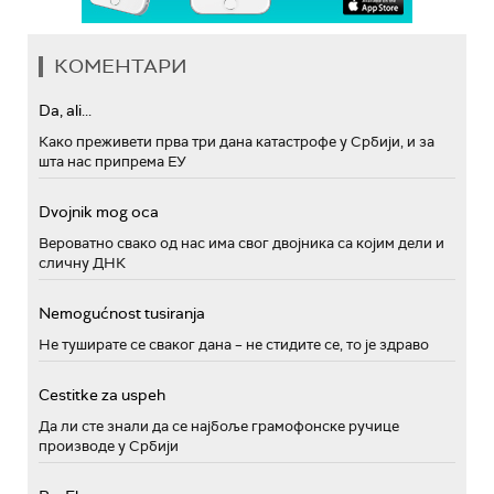
КОМЕНТАРИ
Da, ali...
Како преживети прва три дана катастрофе у Србији, и за
шта нас припрема ЕУ
Dvojnik mog oca
Вероватно свако од нас има свог двојника са којим дели и
сличну ДНК
Nemogućnost tusiranja
Не туширате се сваког дана – не стидите се, то је здраво
Cestitke za uspeh
Да ли сте знали да се најбоље грамофонске ручице
производе у Србији