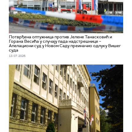
Потврђена оптужница против Јелене Танасковић и
Горана Весића у случају пада надстрешнице –
Апелациони суд у Новом Саду преиначио одлуку Вишег
суда
13. 07. 2026.