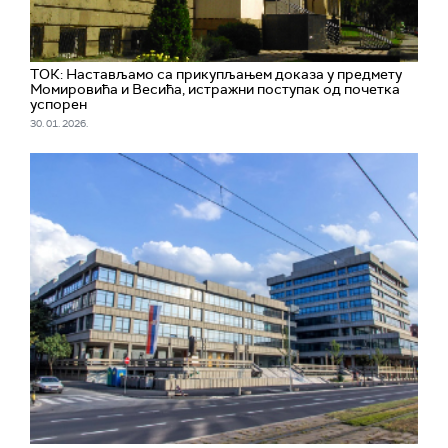
ТОК: Настављамо са прикупљањем доказа у предмету
Момировића и Весића, истражни поступак од почетка
успорен
30. 01. 2026.