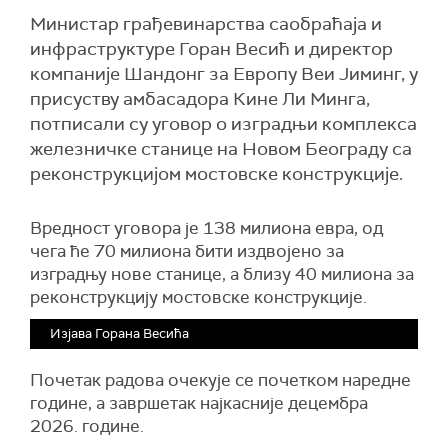
Министар грађевинарства саобраћаја и
инфраструктуре Горан Весић и директор
компаније Шандонг за Европу Веи Јиминг, у
присуству амбасадора Кине Ли Минга,
потписали су уговор о изградњи комплекса
железничке станице на Новом Београду са
реконструкцијом мостовске конструкције.
Вредност уговора је 138 милиона евра, од
чега ће 70 милиона бити издвојено за
изградњу нове станице, а близу 40 милиона за
реконструкцију мостовске конструкције.
Изјава Горана Весића
Почетак радова очекује се почетком наредне
године, а завршетак најкасније децембра
2026. године.