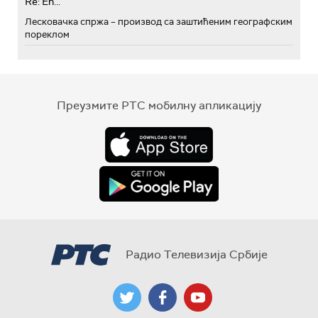
Re: Eh...
Лесковачка спржа – производ са заштићеним географским
пореклом
Преузмите РТС мобилну апликацију
Радио Телевизија Србије