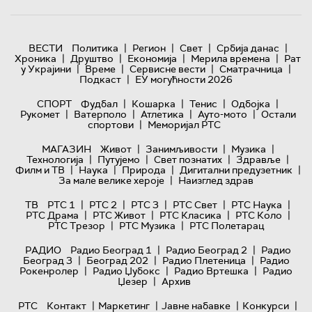
|
|
|
|
ВЕСТИ
Политика
Регион
Свет
Србија данас
|
|
|
|
Хроника
Друштво
Економија
Мерила времена
Рат
|
|
|
|
у Украјини
Време
Сервисне вести
Сматрачница
|
Подкаст
ЕУ могућности 2026
|
|
|
|
СПОРТ
Фудбал
Кошарка
Тенис
Одбојка
|
|
|
|
Рукомет
Ватерполо
Атлетика
Ауто-мото
Остали
|
спортови
Меморијал РТС
|
|
|
МАГАЗИН
Живот
Занимљивости
Музика
|
|
|
|
Технологијa
Путујемо
Свет познатих
Здравље
|
|
|
|
Филм и ТВ
Наука
Природа
Дигитални предузетник
|
За мале велике хероје
Наизглед здрав
|
|
|
|
|
ТВ
РТС 1
РТС 2
РТС 3
РТС Свет
РТС Наука
|
|
|
|
РТС Драма
РТС Живот
РТС Класика
РТС Коло
|
|
РТС Трезор
РТС Музика
РТС Полетарац
|
|
РАДИО
Радио Београд 1
Радио Београд 2
Радио
|
|
|
Београд 3
Београд 202
Радио Плетеница
Радио
|
|
|
Рокенролер
Радио Џубокс
Радио Вртешка
Радио
|
Џезер
Архив
|
|
|
|
РТС
Контакт
Маркетинг
Јавне набавке
Конкурси