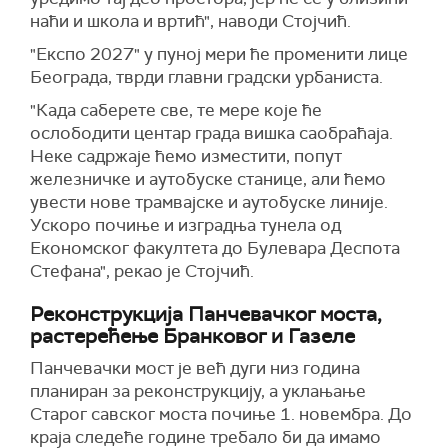
наћи и школа и вртић", наводи Стојчић.
"Експо 2027" у пуној мери ће променити лице
Београда, тврди главни градски урбаниста.
"Када саберете све, те мере које ће
ослободити центар града вишка саобраћаја.
Неке садржаје ћемо изместити, попут
железничке и аутобуске станице, али ћемо
увести нове трамвајске и аутобуске линије.
Ускоро почиње и изградња тунела од
Економског факултета до Булевара Деспота
Стефана", рекао је Стојчић.
Реконструкција Панчевачког моста,
растерећење Бранковог и Газеле
Панчевачки мост је већ дуги низ година
планиран за реконструкцију, а уклањање
Старог савског моста почиње 1. новембра. До
краја следеће године требало би да имамо