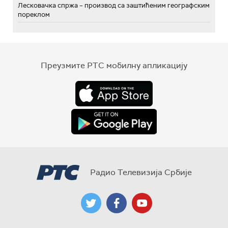
Лесковачка спржа – производ са заштићеним географским
пореклом
Преузмите РТС мобилну апликацију
Радио Телевизија Србије