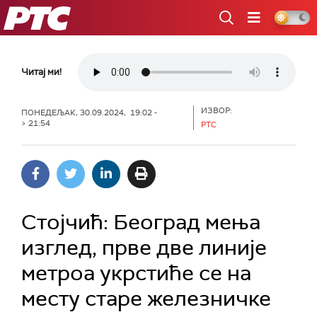
РТС
Читај ми!
ИЗВОР:
ПОНЕДЕЉАК, 30.09.2024, 19:02 -
> 21:54
РТС
Стојчић: Београд мења
изглед, прве две линије
метроа укрстиће се на
месту старе железничке