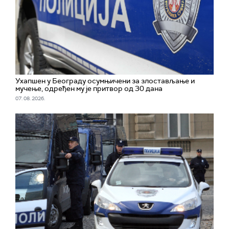
Ухапшен у Београду осумњичени за злостављање и
мучење, одређен му је притвор од 30 дана
07. 08. 2026.