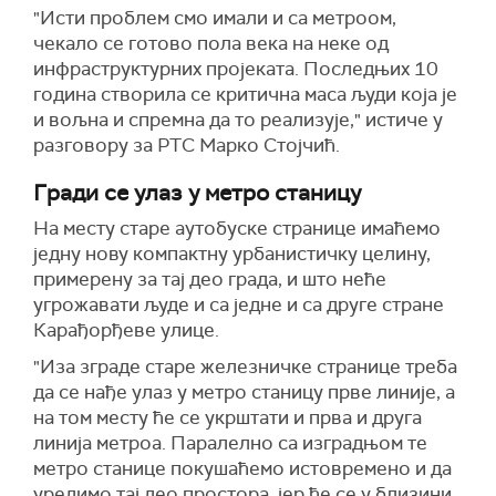
"Исти проблем смо имали и са метроом,
чекало се готово пола века на неке од
инфраструктурних пројеката. Последњих 10
година створила се критична маса људи која је
и вољна и спремна да то реализује," истиче у
разговору за РТС Марко Стојчић.
Гради се улаз у метро станицу
На месту старе аутобуске странице имаћемо
једну нову компактну урбанистичку целину,
примерену за тај део града, и што неће
угрожавати људе и са једне и са друге стране
Карађорђеве улице.
"Иза зграде старе железничке странице треба
да се нађе улаз у метро станицу прве линије, а
на том месту ће се укрштати и прва и друга
линија метроа. Паралелно са изградњом те
метро станице покушаћемо истовремено и да
уредимо тај део простора, јер ће се у близини