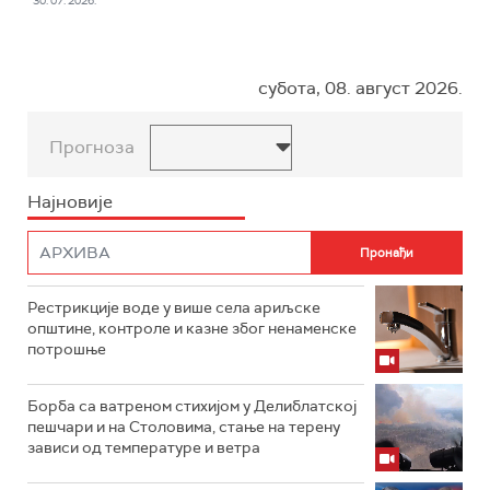
30. 07. 2026.
субота, 08. август 2026.
Прогноза
Најновије
Рестрикције воде у више села ариљске
општине, контроле и казне због ненаменске
потрошње
Борба са ватреном стихијом у Делиблатској
пешчари и на Столовима, стање на терену
зависи од температуре и ветра