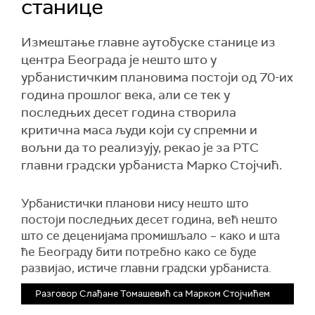
станице
Измештање главне аутобуске станице из
центра Београда је нешто што у
урбанистичким плановима постоји од 70-их
година прошлог века, али се тек у
последњих десет година створила
критична маса људи који су спремни и
вољни да то реализују, рекао је за РТС
главни градски урбаниста Марко Стојчић.
Урбанистички планови нису нешто што
постоји последњих десет година, већ нешто
што се деценијама промишљало – како и шта
ће Београду бити потребно како се буде
развијао, истиче главни градски урбаниста.
Разговор Слађане Томашевић са Марком Стојчићем