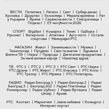
|
|
|
|
ВЕСТИ
Политика
Регион
Свет
Србија данас
|
|
|
|
Хроника
Друштво
Економија
Мерила времена
Рат
|
|
|
|
у Украјини
Време
Сервисне вести
Сматрачница
|
Подкаст
ЕУ могућности 2026
|
|
|
|
СПОРТ
Фудбал
Кошарка
Тенис
Одбојка
|
|
|
|
Рукомет
Ватерполо
Атлетика
Ауто-мото
Остали
|
спортови
Меморијал РТС
|
|
|
МАГАЗИН
Живот
Занимљивости
Музика
|
|
|
|
Технологијa
Путујемо
Свет познатих
Здравље
|
|
|
|
Филм и ТВ
Наука
Природа
Дигитални предузетник
|
За мале велике хероје
Наизглед здрав
|
|
|
|
|
ТВ
РТС 1
РТС 2
РТС 3
РТС Свет
РТС Наука
|
|
|
|
РТС Драма
РТС Живот
РТС Класика
РТС Коло
|
|
РТС Трезор
РТС Музика
РТС Полетарац
|
|
РАДИО
Радио Београд 1
Радио Београд 2
Радио
|
|
|
Београд 3
Београд 202
Радио Плетеница
Радио
|
|
|
Рокенролер
Радио Џубокс
Радио Вртешка
Радио
|
Џезер
Архив
|
|
|
|
РТС
Контакт
Маркетинг
Јавне набавке
Конкурси
Интернет портал