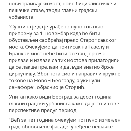
нови трамвајски мост, нове бициклистичке и
пешачке стазе, тврди главни градски
урбаниста.
"Суштина је да је урађено пуно тога као
припрему за 1. новембар када ће бити
обустављен саобраћај преко Старог савског
моста. Очекујемо да притисак на Газелу и
Бранков мост неће бити осетан, јер смо
прилазе и излазе са тих мостова прилагодили
да се лакше прелази и да људи знатно брже
циркулишу. Због тога смо и направили кружне
токове на Новом Београду, а укинули
семафоре", објаснио је Стојчић.
Упитан како види Београд за десет година,
главни градски урбаниста каже да је то из ове
перспективе предуг период.
"Већ за пет година очекујем потпуно измењен
град, обновљене фасаде, уређене пешачке