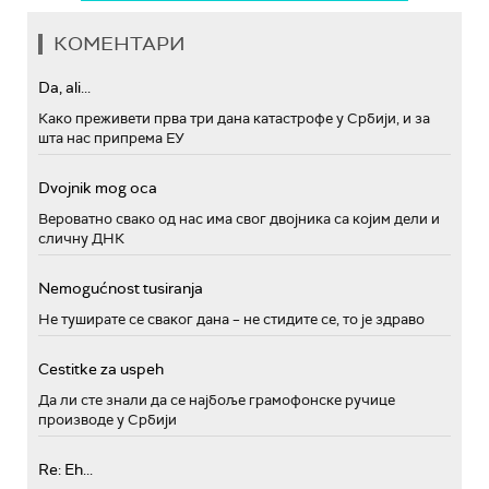
КОМЕНТАРИ
Da, ali...
Како преживети прва три дана катастрофе у Србији, и за
шта нас припрема ЕУ
Dvojnik mog oca
Вероватно свако од нас има свог двојника са којим дели и
сличну ДНК
Nemogućnost tusiranja
Не туширате се сваког дана – не стидите се, то је здраво
Cestitke za uspeh
Да ли сте знали да се најбоље грамофонске ручице
производе у Србији
Re: Eh...