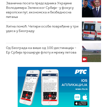
Званична посета председника Украјине
Володимира Зеленског Србији - у фокусу
европски пут, економска и безбедносна
питања
Хитна помоћ: Четири особе повређене у три
удеса у Београду
Од Београда ка више од 100 дестинација –
Ер Србија проширује флоту и мрежу летова