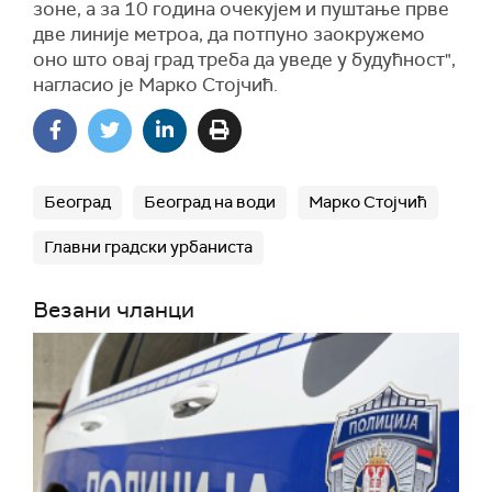
зоне, а за 10 година очекујем и пуштање прве
две линије метроа, да потпуно заокружемо
оно што овај град треба да уведе у будућност",
нагласио је Марко Стојчић.
Београд
Београд на води
Марко Стојчић
Главни градски урбаниста
Везани чланци