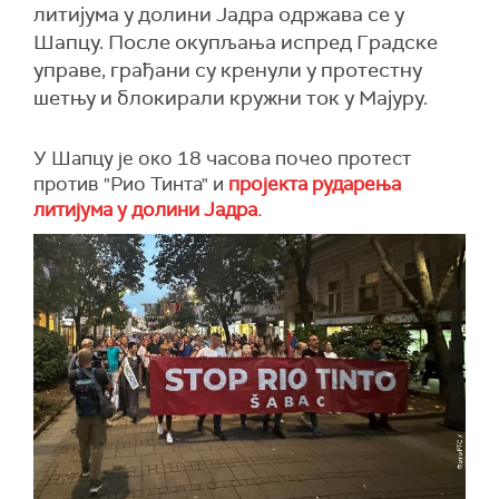
литијума у долини Јадра одржава се у
Шапцу. После окупљања испред Градске
управе, грађани су кренули у протестну
шетњу и блокирали кружни ток у Мајуру.
У Шапцу је око 18 часова почео протест
против "Рио Тинта" и
пројекта рударења
литијума у долини Јадра.