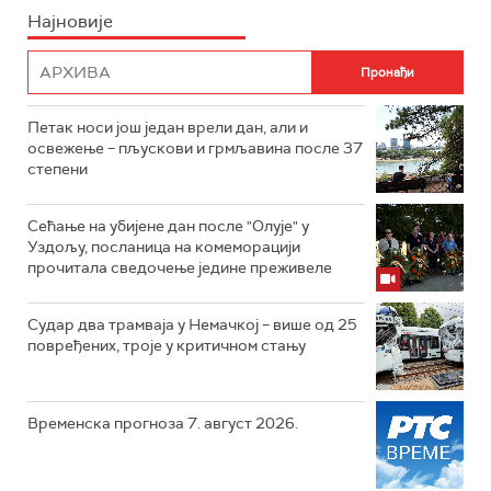
Најновије
Петак носи још један врели дан, али и
освежење – пљускови и грмљавина после 37
степени
Сећање на убијене дан после "Олује" у
Уздољу, посланица на комеморацији
прочитала сведочење једине преживеле
Судар два трамваја у Немачкој – више од 25
повређених, троје у критичном стању
Временска прогноза 7. август 2026.