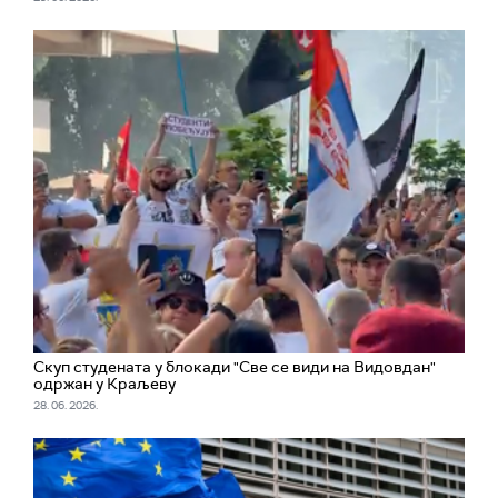
Скуп студената у блокади "Све се види на Видовдан"
одржан у Краљеву
28. 06. 2026.