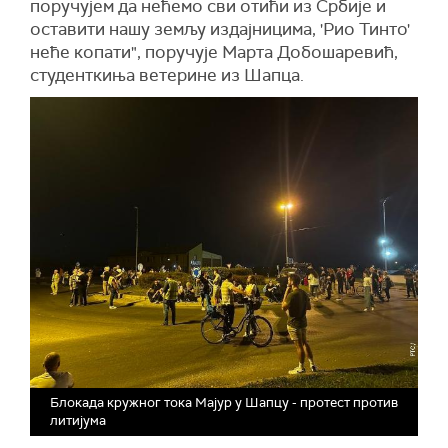
поручујем да нећемо сви отићи из Србије и
оставити нашу земљу издајницима, 'Рио Тинто'
неће копати", поручује Марта Добошаревић,
студенткиња ветерине из Шапца.
Блокада кружног тока Мајур у Шапцу - протест против
литијума