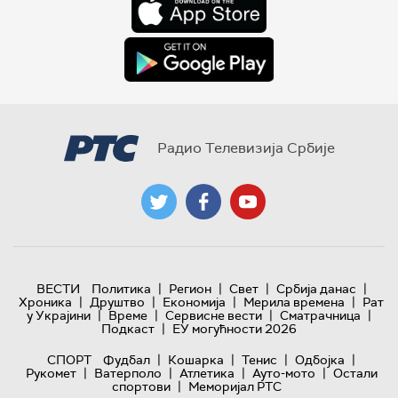
Радио Телевизија Србије
|
|
|
|
ВЕСТИ
Политика
Регион
Свет
Србија данас
|
|
|
|
Хроника
Друштво
Економија
Мерила времена
Рат
|
|
|
|
у Украјини
Време
Сервисне вести
Сматрачница
|
Подкаст
ЕУ могућности 2026
|
|
|
|
СПОРТ
Фудбал
Кошарка
Тенис
Одбојка
|
|
|
|
Рукомет
Ватерполо
Атлетика
Ауто-мото
Остали
|
спортови
Меморијал РТС