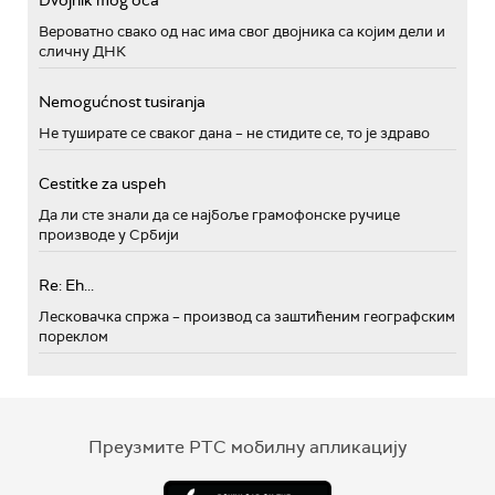
Dvojnik mog oca
Вероватно свако од нас има свог двојника са којим дели и
сличну ДНК
Nemogućnost tusiranja
Не туширате се сваког дана – не стидите се, то је здраво
Cestitke za uspeh
Да ли сте знали да се најбоље грамофонске ручице
производе у Србији
Re: Eh...
Лесковачка спржа – производ са заштићеним географским
пореклом
Преузмите РТС мобилну апликацију