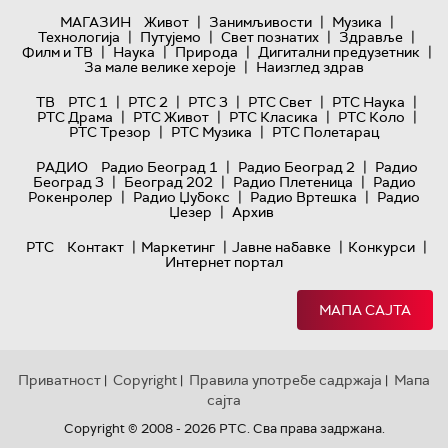
|
|
|
МАГАЗИН
Живот
Занимљивости
Музика
|
|
|
|
Технологијa
Путујемо
Свет познатих
Здравље
|
|
|
|
Филм и ТВ
Наука
Природа
Дигитални предузетник
|
За мале велике хероје
Наизглед здрав
|
|
|
|
|
ТВ
РТС 1
РТС 2
РТС 3
РТС Свет
РТС Наука
|
|
|
|
РТС Драма
РТС Живот
РТС Класика
РТС Коло
|
|
РТС Трезор
РТС Музика
РТС Полетарац
|
|
РАДИО
Радио Београд 1
Радио Београд 2
Радио
|
|
|
Београд 3
Београд 202
Радио Плетеница
Радио
|
|
|
Рокенролер
Радио Џубокс
Радио Вртешка
Радио
|
Џезер
Архив
|
|
|
|
РТС
Контакт
Маркетинг
Јавне набавке
Конкурси
Интернет портал
МАПА САЈТА
Приватност
Copyright
Правила употребе садржаја
Мапа
|
|
|
сајта
Copyright © 2008 - 2026 РТС. Сва права задржана.