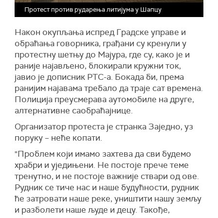
Протест против рударења литијума у Шапцу
Након окупљања испред Градске управе и
обраћања говорника, грађани су кренули у
протестну шетњу до Мајура, где су, како је и
раније најављено, блокирали кружни ток,
јавио је дописник РТС-а. Бокада би, према
ранијим најавама требало да траје сат времена.
Полиција преусмерава аутомобиле на друге,
алтернативне саобраћајнице.
Организатор протеста је странка Заједно, уз
поруку – неће копати.
"Проблем који имамо захтева да сви будемо
храбри и уједињени. Не постоје прече теме
тренутно, и не постоје важније ствари од ове.
Рудник се тиче нас и наше будућности, рудник
ће затровати наше реке, уништити нашу земљу
и разболети наше људе и децу. Такође,