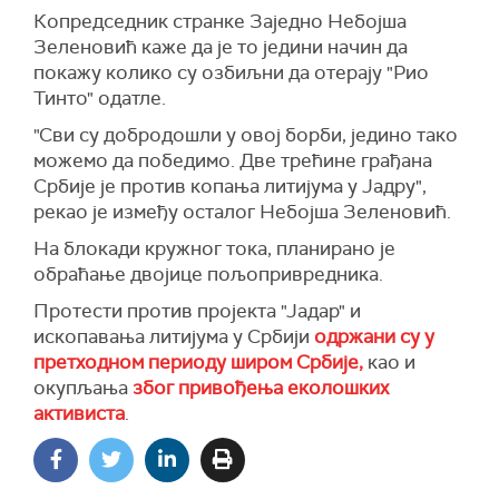
Копредседник странке Заједно Небојша
Зеленовић каже да је то једини начин да
покажу колико су озбиљни да отерају "Рио
Тинто" одатле.
"Сви су добродошли у овој борби, једино тако
можемо да победимо. Две трећине грађана
Србије је против копања литијума у Јадру",
рекао је између осталог Небојша Зеленовић.
На блокади кружног тока, планирано је
обраћање двојице пољопривредника.
Протести против пројекта "Јадар" и
ископавања литијума у Србији
одржани су у
претходном периоду широм Србије,
као и
окупљања
због привођења еколошких
активиста
.