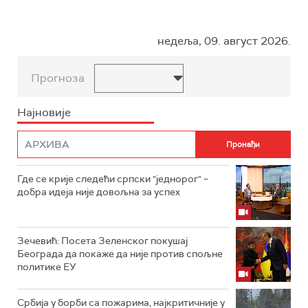
недеља, 09. август 2026.
Прогноза
Најновије
Где се крије следећи српски "једнорог" –
добра идеја није довољна за успех
Зечевић: Посета Зеленског покушај
Београда да покаже да није против спољне
политике ЕУ
Србија у борби са пожарима, најкритичније у