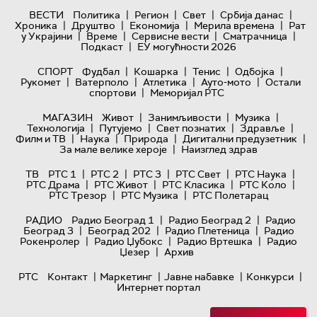
|
|
|
|
ВЕСТИ
Политика
Регион
Свет
Србија данас
|
|
|
|
Хроника
Друштво
Економија
Мерила времена
Рат
|
|
|
|
у Украјини
Време
Сервисне вести
Сматрачница
|
Подкаст
ЕУ могућности 2026
|
|
|
|
СПОРТ
Фудбал
Кошарка
Тенис
Одбојка
|
|
|
|
Рукомет
Ватерполо
Атлетика
Ауто-мото
Остали
|
спортови
Меморијал РТС
|
|
|
МАГАЗИН
Живот
Занимљивости
Музика
|
|
|
|
Технологијa
Путујемо
Свет познатих
Здравље
|
|
|
|
Филм и ТВ
Наука
Природа
Дигитални предузетник
|
За мале велике хероје
Наизглед здрав
|
|
|
|
|
ТВ
РТС 1
РТС 2
РТС 3
РТС Свет
РТС Наука
|
|
|
|
РТС Драма
РТС Живот
РТС Класика
РТС Коло
|
|
РТС Трезор
РТС Музика
РТС Полетарац
|
|
РАДИО
Радио Београд 1
Радио Београд 2
Радио
|
|
|
Београд 3
Београд 202
Радио Плетеница
Радио
|
|
|
Рокенролер
Радио Џубокс
Радио Вртешка
Радио
|
Џезер
Архив
|
|
|
|
РТС
Контакт
Маркетинг
Јавне набавке
Конкурси
Интернет портал