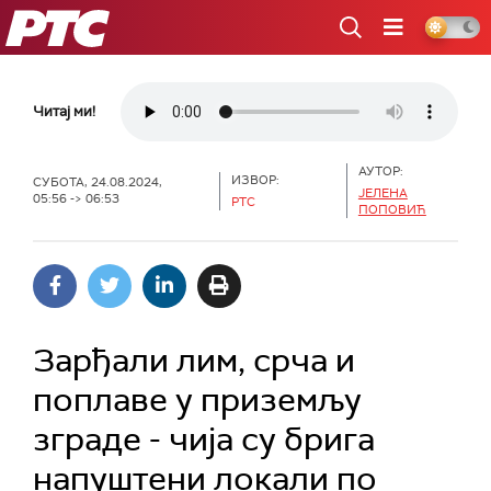
РТС
Читај ми!
АУТОР:
ИЗВОР:
СУБОТА, 24.08.2024,
ЈЕЛЕНА
05:56 -> 06:53
РТС
ПОПОВИЋ
Зарђали лим, срча и
поплаве у приземљу
зграде - чија су брига
напуштени локали по