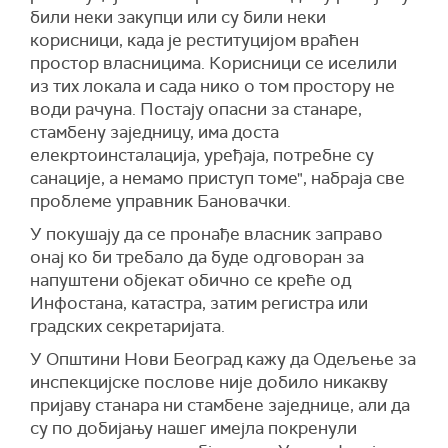
били неки закупци или су били неки
корисници, када је реституцијом враћен
простор власницима. Корисници се иселили
из тих локала и сада нико о том простору не
води рачуна. Постају опасни за станаре,
стамбену заједницу, има доста
елекртоинсталација, уређаја, потребне су
санације, а немамо приступ томе", набраја све
проблеме управник Бановачки.
У покушају да се пронађе власник заправо
онај ко би требало да буде одговоран за
напуштени објекат обично се креће од
Инфостана, катастра, затим регистра или
градских секретаријата.
У Општини Нови Београд кажу да Одељење за
инспекцијске послове није добило никакву
пријаву станара ни стамбене заједнице, али да
су по добијању нашег имејла покренули