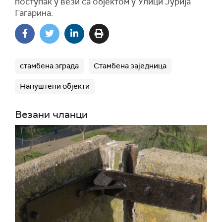
поступак у вези са објектом у Улици Јурија
Гагарина.
стамбена зграда
Стамбена заједница
Напуштени објекти
Везани чланци