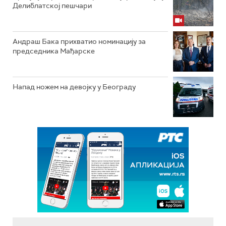
Делиблатској пешчари
Андраш Бака прихватио номинацију за
председника Мађарске
Напад ножем на девојку у Београду