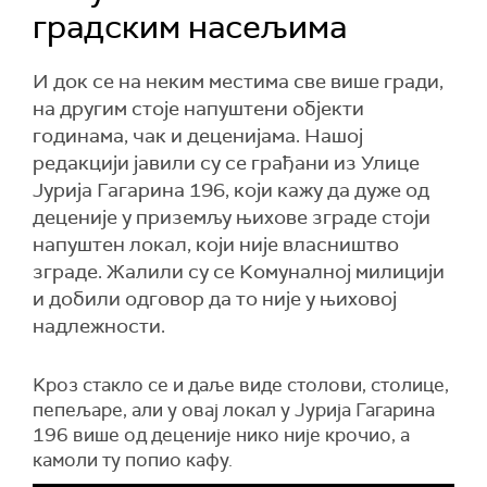
градским насељима
И док се на неким местима све више гради,
на другим стоје напуштени објекти
годинама, чак и деценијама. Нашој
редакцији јавили су се грађани из Улице
Јурија Гагарина 196, који кажу да дуже од
деценије у приземљу њихове зграде стоји
напуштен локал, који није власништво
зграде. Жалили су се Kомуналној милицији
и добили одговор да то није у њиховој
надлежности.
Kроз стакло се и даље виде столови, столице,
пепељаре, али у овај локал у Јурија Гагарина
196 више од деценије нико није крочио, а
камоли ту попио кафу.