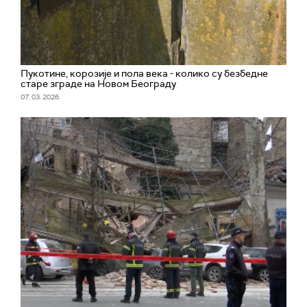
Пукотине, корозије и пола века - колико су безбедне
старе зграде на Новом Београду
07. 03. 2026.