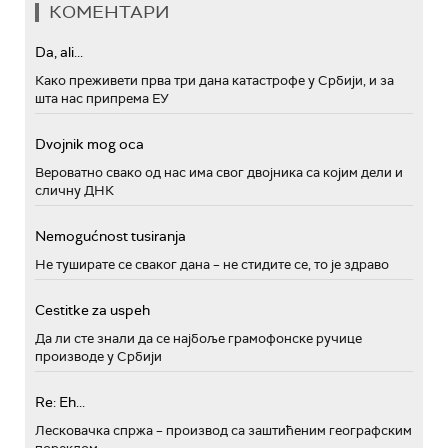
КОМЕНТАРИ
Da, ali...
Како преживети прва три дана катастрофе у Србији, и за
шта нас припрема ЕУ
Dvojnik mog oca
Вероватно свако од нас има свог двојника са којим дели и
сличну ДНК
Nemogućnost tusiranja
Не туширате се сваког дана – не стидите се, то је здраво
Cestitke za uspeh
Да ли сте знали да се најбоље грамофонске ручице
производе у Србији
Re: Eh...
Лесковачка спржа – производ са заштићеним географским