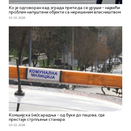
Ко је одговоран кад зграда прети да се уруши – највећи
проблем напуштени објекти са нерешеним власништвом
03. 02. 2026.
Комшијска (не)сарадња – од буке до пацова, где
престаје стрпљење станара
03. 02. 2026.