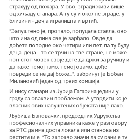
страхују од пожара. У овој згради живи више
од хиљаду станара. А ту су и околне зграде, у
близини - дечја игралишта и вртић.
"Запуштено је, пропало, попуцала стакла, ово
што има од лима све је зарђало. Овде да
дођете поподне око четири или пет, па ту буду
деца, деца... то се трчи на све стране, не може
нон-стоп човек своје дете да држи за ручицу и
да каже немој тамо, немој овамо, дође,
повреди се не дај боже…", забринут је Бобан
Милановић један од првих комшија.
И нису станари из Јурија Гагарина једини у
граду са оваквим проблемом. А утврдити ко је
власник ових напуштених објеката није лако.
Љубиша Бановачки, председник Удружења
професионалних управника каже у разговору
за РТС да има доста локала или станова из
реституције. "То заправо значи да су раније ту