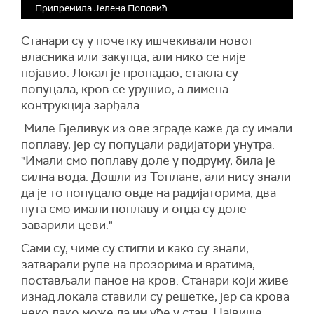
Припремила Јелена Поповић
Станари су у почетку ишчекивали новог
власника или закупца, али нико се није
појавио. Локал је пропадао, стакла су
попуцала, кров се урушио, а лимена
контрукција зарђала.
Миле Бјеливук из ове зграде каже да су имали
поплаву, јер су попуцали радијатори унутра:
"Имали смо поплаву доле у подруму, била је
силна вода. Дошли из Топлане, али нису знали
да је то попуцало овде на радијаторима, два
пута смо имали поплаву и онда су доле
заварили цеви."
Сами су, чиме су стигли и како су знали,
затварали рупе на прозорима и вратима,
постављали паное на кров. Станари који живе
изнад локала ставили су решетке, јер са крова
неко лако може да им уђе у стан. Највише