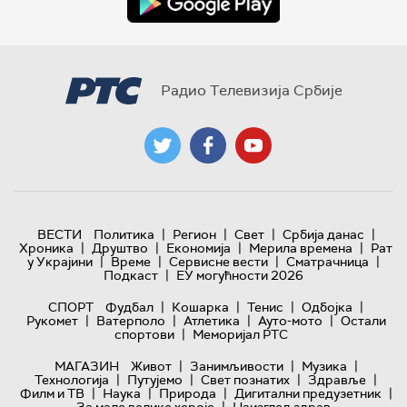
Радио Телевизија Србије
|
|
|
|
ВЕСТИ
Политика
Регион
Свет
Србија данас
|
|
|
|
Хроника
Друштво
Економија
Мерила времена
Рат
|
|
|
|
у Украјини
Време
Сервисне вести
Сматрачница
|
Подкаст
ЕУ могућности 2026
|
|
|
|
СПОРТ
Фудбал
Кошарка
Тенис
Одбојка
|
|
|
|
Рукомет
Ватерполо
Атлетика
Ауто-мото
Остали
|
спортови
Меморијал РТС
|
|
|
МАГАЗИН
Живот
Занимљивости
Музика
|
|
|
|
Технологијa
Путујемо
Свет познатих
Здравље
|
|
|
|
Филм и ТВ
Наука
Природа
Дигитални предузетник