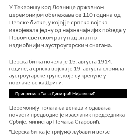
У Текеришу код Лознице државном
церемонијом обележава се 110 година од
Церске битке, у којој је српска војска
извојевала једну од најзначајнијих победа у
Првом светском рату над знатно
надмоћнијим аустроугарским снагама.
Церска битка почела је 15. августа 1914.
године, а српска војска је 19. августа сломила
аустроугарске трупе, које су кренуле у
повлачење ка Дрини.
Припремила Тања Димитрић Мијаиловић
Церемонију полагања венаца и одавања
почасти предводио је изасланик председника
Србије, министар Немања Старовић.
"Церска битка је тријумф љубави и воље