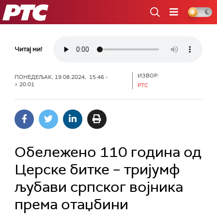
РТС
Читај ми!
ИЗВОР:
ПОНЕДЕЉАК, 19.08.2024, 15:46 -
> 20:01
РТС
Обележено 110 година од
Церске битке – тријумф
љубави српског војника
према отаџбини