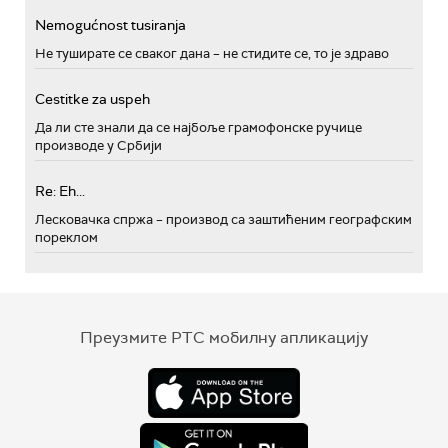
Nemogućnost tusiranja
Не туширате се сваког дана – не стидите се, то је здраво
Cestitke za uspeh
Да ли сте знали да се најбоље грамофонске ручице
производе у Србији
Re: Eh...
Лесковачка спржа – производ са заштићеним географским
пореклом
Преузмите РТС мобилну апликацију