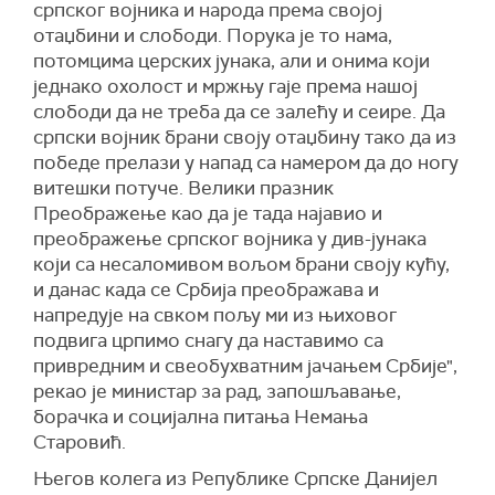
српског војника и народа према својој
отаџбини и слободи. Порука је то нама,
потомцима церских јунака, али и онима који
једнако охолост и мржњу гаје према нашој
слободи да не треба да се залећу и сеире. Да
српски војник брани своју отаџбину тако да из
победе прелази у напад са намером да до ногу
витешки потуче. Велики празник
Преображење као да је тада најавио и
преображење српског војника у див-јунака
који са несаломивом вољом брани своју кућу,
и данас када се Србија преображава и
напредује на свком пољу ми из њиховог
подвига црпимо снагу да наставимо са
привредним и свеобухватним јачањем Србије",
рекао је министар за рад, запошљавање,
борачка и социјална питања Немања
Старовић.
Његов колега из Републике Српске Данијел