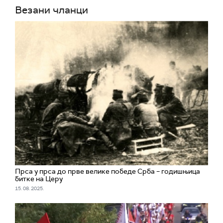
Везани чланци
Прса у прса до прве велике победе Срба – годишњица
битке на Церу
15. 08. 2025.