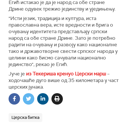
Егић истакао је да је народ са обе стране
Дрине одувек трежио јединству и уједињењу.
"Исти језик, традиција и култура, иста
православна вера, исте вредности и брига о
очувању идентитета представљају српски
народ са обе стране Дрине. Зато је потребно
радити на очувању и развоју како националне
тако и државотворне свести српског народа у
целини како бисмо сачували национално
јединство", рекао је Егић.
Јуче је
из Текериша кренуо Церски марш
–
ходочашће дуго више од 35 километара у част
церских јунака.
Церска битка