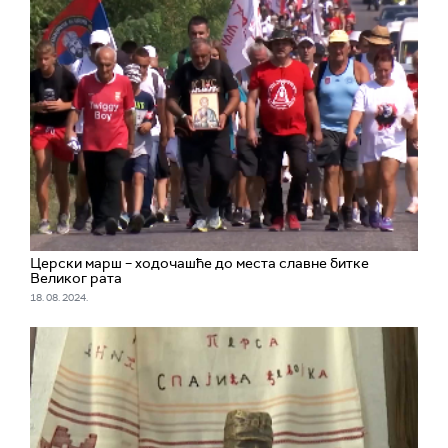
Церски марш – ходочашће до места славне битке
Великог рата
18. 08. 2024.