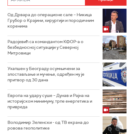
Од Дрвара до операционе сале – Никица
Грубор о Крајини, хирургији и породичним
коренима
Радојевић са командантом КФОР-а о
безбедносној ситуацији у Северној
Митровици
Ухапшен у Београду осумњичени за
злостављање и мучење, одређен му је
притвор од 30 дана
Европа на удару суше – Дунав и Рајна на
историјском минимуму, трпе енергетика и
привреда
Володимир Зеленски - од ТВ екрана до
ровова геополитике