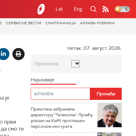
Lat
Eng
Е
СЕРВИСНЕ ВЕСТИ
СМАТРАЧНИЦА
АРХИВА РУБРИКА
петак, 07. август 2026.
Прогноза
у
Најновије
а је
Приштина забранила
директору "Телекома" Лучићу
улазак на КиМ, проглашен
по први
персоном нон грата
 да смо те
хода.