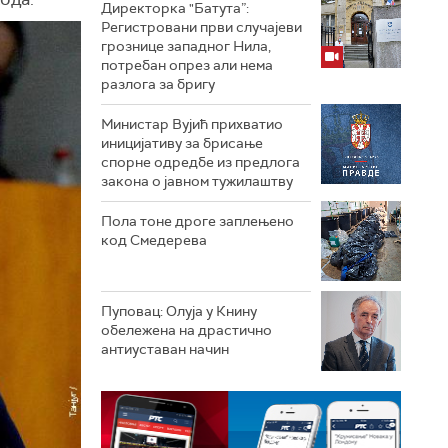
Директорка "Батута”:
Регистровани први случајеви
грознице западног Нила,
потребан опрез али нема
разлога за бригу
Министар Вујић прихватио
иницијативу за брисање
спорне одредбе из предлога
закона o јавном тужилаштву
Пола тоне дроге заплењено
код Смедерева
Пуповац: Олуја у Книну
обележена на драстично
антиуставан начин