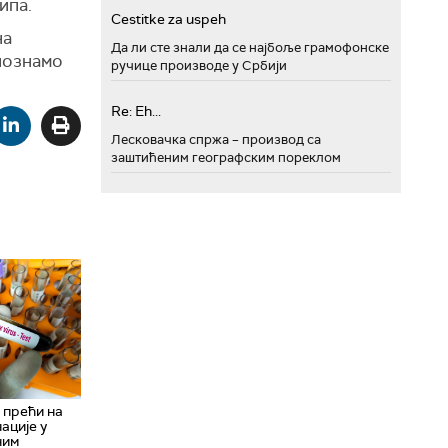
ипа.
Cestitke za uspeh
на
Да ли сте знали да се најбоље грамофонске
епознамо
ручице производе у Србији
Re: Eh...
Лесковачка спржа – производ са
заштићеним географским пореклом
 прећи на
ације у
ним