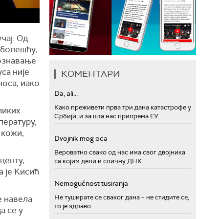
чај. Од
 болешћу,
познавање
са није
КОМЕНТАРИ
носа, иако
Da, ali...
Како преживети прва три дана катастрофе у
ликих
Србији, и за шта нас припрема ЕУ
пературу,
 кожи,
Dvojnik mog oca
Вероватно свако од нас има свог двојника
центу,
са којим дели и сличну ДНК
а је Кисић
Nemogućnost tusiranja
Не туширате се сваког дана – не стидите се,
е навела
то је здраво
а се у