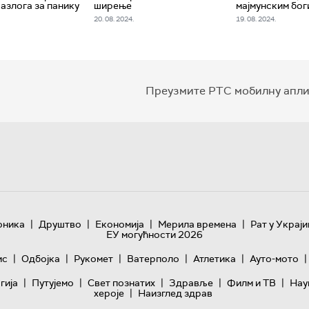
разлога за панику
ширење
мајмунским бо
20. 08. 2024.
19. 08. 2024.
Преузмите РТС мобилну апли
|
|
|
|
оника
Друштво
Економија
Мерила времена
Рат у Украји
ЕУ могућности 2026
|
|
|
|
|
|
ис
Одбојка
Рукомет
Ватерполо
Атлетика
Ауто-мото
|
|
|
|
|
гијa
Путујемо
Свет познатих
Здравље
Филм и ТВ
Нау
|
хероје
Наизглед здрав