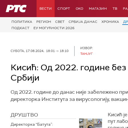
РТС
ВЕСТИ
СПОРТ
OKO
МАГАЗИН
ТВ
Р
ПОЛИТИКА
РЕГИОН
СВЕТ
СРБИЈА ДАНАС
ХРОНИКА
Д
ПОДКАСТ
ЕУ МОГУЋНОСТИ 2026
ИЗВОР:
СУБОТА, 17.08.2024, 18:01 -> 18:10
ТАНЈУГ
Кисић: Од 2022. године без
Србији
Од 2022. године до данас није забележено при
директорка Института за вирусологију, вакцин
ДРУШТВО
Кисић је
пут лабо
Директорка "Батута”:
године и