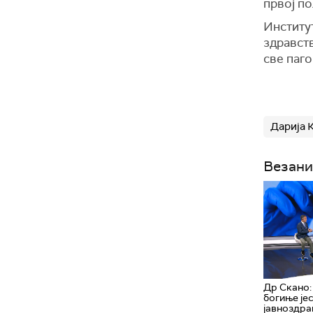
првој п
Институт
здравст
све паго
Дарија 
Везани
Др Скано:
богиње је
јавноздра