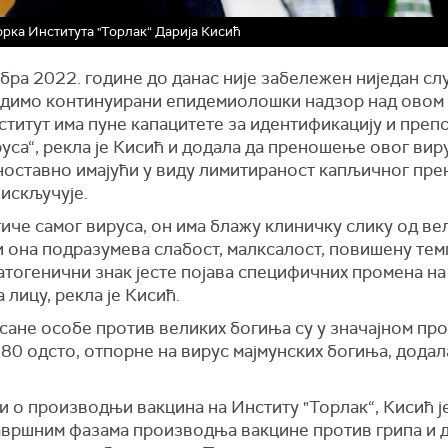
рка Института "Торлак“ Дарија Кисић
бра 2022. године до данас није забележен ниједан слу
адимо континуирани епидемиолошки надзор над овом
ститут има пуне капацитете за идентификацију и пре
уса“, рекла је Кисић и додала да преношење овог виру
ноставно имајући у виду лимитираност капљичног пре
 искључује.
иче самог вируса, он има блажу клиничку слику од ве
 она подразумева слабост, малксалост, повишену тем
атогенични знак јесте појава специфичних промена на
а лицу, рекла је Кисић.
сане особе против великих богиња су у значајном про
80 одсто, отпорне на вирус мајмунских богиња, додал
 о производњи вакцина на Институ "Торлак“, Кисић ј
завршним фазама производња вакцине против грипа и д