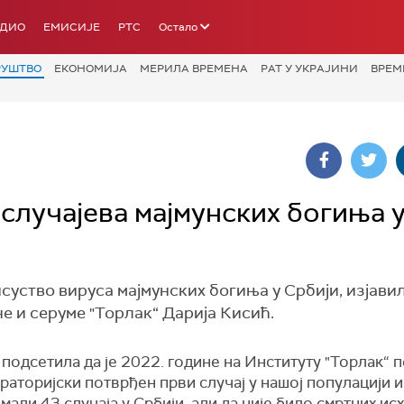
АДИО
ЕМИСИЈЕ
РТС
Остало
РУШТВО
ЕКОНОМИЈА
МЕРИЛА ВРЕМЕНА
РАТ У УКРАЈИНИ
ВРЕМ
 случајева мајмунских богиња 
суство вируса мајмунских богиња у Србији, изјавил
е и серуме "Торлак“ Дарија Кисић.
 подсетила да је 2022. године на Институту "Торлак“ 
раторијски потврђен први случај у нашој популацији и
мали 43 случаја у Србији, али да није било смртних ис