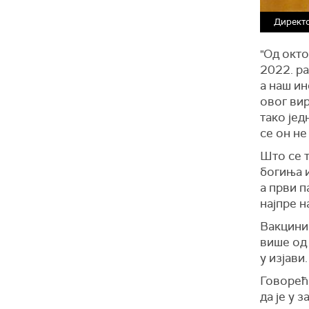
Директо
"Од окто
2022. р
а наш ин
овог вир
тако јед
се он не
Што се т
богиња и
а први п
најпре н
Вакцини
више од 
у изјави.
Говорећи
да је у 