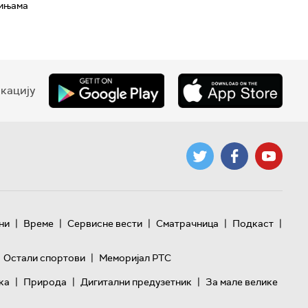
гињама
кацију
|
|
|
|
|
ни
Време
Сервисне вести
Сматрачница
Подкаст
|
Остали спортови
Меморијал РТС
|
|
|
ка
Природа
Дигитални предузетник
За мале велике