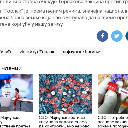
оловини октобра очекује Торлакова вакцина против гр
 "Торлак“ је, према њеним речима, значајна национал
вена брана земље која нам омогућава да на време пр
гене који уђу у нашу земљу.
Кисић
Институт Торлак
мајмунске богиње
 чланци
 Мајмунске
СЗО: Мајмунске богиње
СЗО: Потребно
су
нису нова корона, знамо
планове вакцин
вствена претња,
да контролишемо њихово
зонама погође