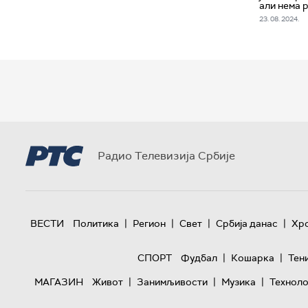
али нема 
23. 08. 2024.
Радио Телевизија Србије
|
|
|
|
ВЕСТИ
Политика
Регион
Свет
Србија данас
Хр
|
|
СПОРТ
Фудбал
Кошарка
Тен
|
|
|
МАГАЗИН
Живот
Занимљивости
Музика
Техноло