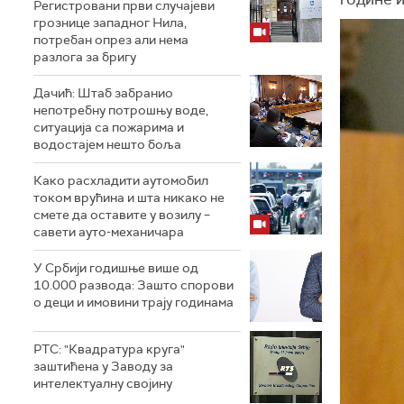
Регистровани први случајеви
грознице западног Нила,
потребан опрез али нема
разлога за бригу
Дачић: Штаб забранио
непотребну потрошњу воде,
ситуација са пожарима и
водостајем нешто боља
Како расхладити аутомобил
током врућина и шта никако не
смете да оставите у возилу –
савети ауто-механичара
У Србији годишње више од
10.000 развода: Зашто спорови
о деци и имовини трају годинама
РТС: "Квадратура круга"
заштићена у Заводу за
интелектуалну својину