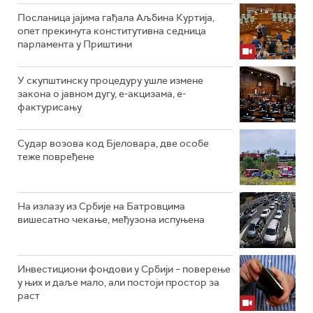
Посланица јајима гађала Аљбина Куртија,
опет прекинута конститутивна седница
парламента у Приштини
У скупштинску процедуру ушле измене
закона о јавном дугу, е-акцизама, е-
фактурисању
Судар возова код Бјеловара, две особе
теже повређене
На излазу из Србије на Батровцима
вишесатно чекање, међузона испуњена
Инвестициони фондови у Србији – поверење
у њих и даље мало, али постоји простор за
раст