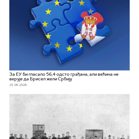
За ЕУ би гласало 56,4 одсто грађана, али већина не
верује да Брисел жели Србију
15. 06. 2026.