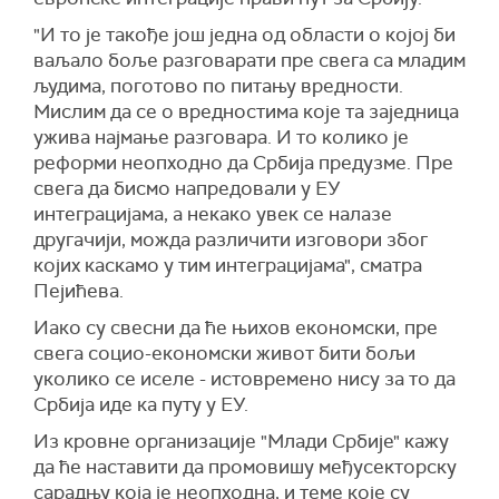
"И то је такође још једна од области о којој би
ваљало боље разговарати пре свега са младим
људима, поготово по питању вредности.
Мислим да се о вредностима које та заједница
ужива најмање разговара. И то колико је
реформи неопходно да Србија предузме. Пре
свега да бисмо напредовали у ЕУ
интеграцијама, а некако увек се налазе
другачији, можда различити изговори због
којих каскамо у тим интеграцијама", сматра
Пејићева.
Иако су свесни да ће њихов економски, пре
свега социо-економски живот бити бољи
уколико се иселе - истовремено нису за то да
Србија иде ка путу у ЕУ.
Из кровне организације "Млади Србије" кажу
да ће наставити да промовишу међусекторску
сарадњу која је неопходна, и теме које су