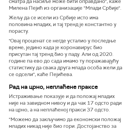
сматра да насиље може бити оправдано", каже
Милена Пејић из организације "Млади Србије".
Жељу да се исели из Србије исто има
половина младих, и тај тренд је константно у
порасту.
"Овај проценат се негде усталио у последње
време, једино када је коронавирус био
присутан тај тренд био у паду. Али од 2020.
године па ево до сада имамо ту поражавајућу
статистику да свака друга млада особа жели да
се одсели", каће Пејићева.
Рад на црно, неплаћене праксе
Истраживање показује и да положај младих
није на завидном нивоу и да чак 17 одсто ради
на црно, а на неплаћеној пракси 37 одсто.
"Можемо да закључимо да економски положај
младих никад није био гори. Достојанство за