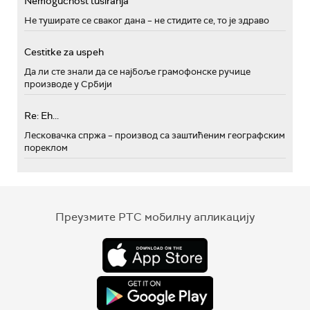
Nemogućnost tusiranja
Не туширате се сваког дана – не стидите се, то је здраво
Cestitke za uspeh
Да ли сте знали да се најбоље грамофонске ручице
производе у Србији
Re: Eh...
Лесковачка спржа – производ са заштићеним географским
пореклом
Преузмите РТС мобилну апликацију