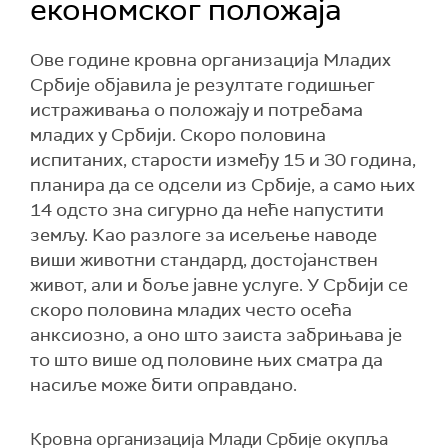
економског положаја
Ове године кровна организација Младих
Србије објавила је резултате годишњег
истраживања о положају и потребама
младих у Србији. Скоро половина
испитаних, старости између 15 и 30 година,
планира да се одсели из Србије, а само њих
14 одсто зна сигурно да неће напустити
земљу. Kао разлоге за исељење наводе
виши животни стандард, достојанствен
живот, али и боље јавне услуге. У Србији се
скоро половина младих често осећа
анксиозно, а оно што заиста забрињава је
то што више од половине њих сматра да
насиље може бити оправдано.
Кровна организација Млади Србије окупља