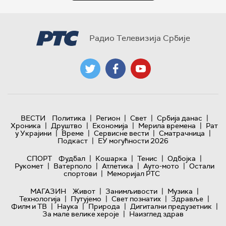
Радио Телевизија Србије
|
|
|
|
ВЕСТИ
Политика
Регион
Свет
Србија данас
|
|
|
|
Хроника
Друштво
Економија
Мерила времена
Рат
|
|
|
|
у Украјини
Време
Сервисне вести
Сматрачница
|
Подкаст
ЕУ могућности 2026
|
|
|
|
СПОРТ
Фудбал
Кошарка
Тенис
Одбојка
|
|
|
|
Рукомет
Ватерполо
Атлетика
Ауто-мото
Остали
|
спортови
Меморијал РТС
|
|
|
МАГАЗИН
Живот
Занимљивости
Музика
|
|
|
|
Технологијa
Путујемо
Свет познатих
Здравље
|
|
|
|
Филм и ТВ
Наука
Природа
Дигитални предузетник
|
За мале велике хероје
Наизглед здрав