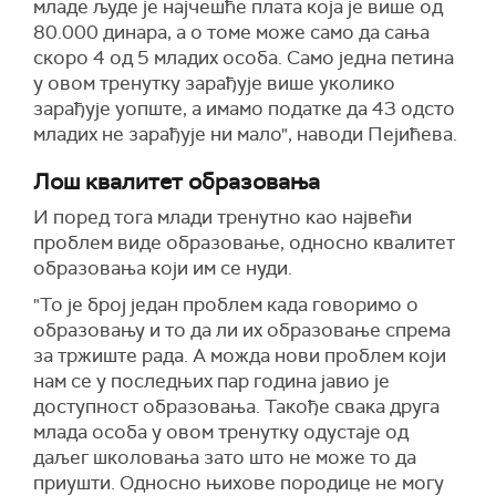
младе људе је најчешће плата која је више од
80.000 динара, а о томе може само да сања
скоро 4 од 5 младих особа. Само једна петина
у овом тренутку зарађује више уколико
зарађује уопште, а имамо податке да 43 одсто
младих не зарађује ни мало", наводи Пејићева.
Лош квалитет образовања
И поред тога млади тренутно као највећи
проблем виде образовање, односно квалитет
образовања који им се нуди.
"То је број један проблем када говоримо о
образовању и то да ли их образовање спрема
за тржиште рада. А можда нови проблем који
нам се у последњих пар година јавио је
доступност образовања. Такође свака друга
млада особа у овом тренутку одустаје од
даљег школовања зато што не може то да
приушти. Односно њихове породице не могу