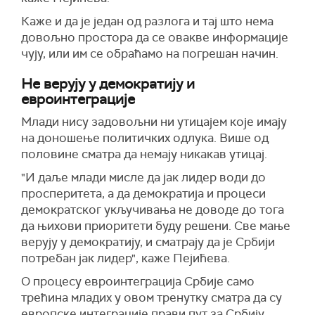
Каже и да је један од разлога и тај што нема
довољно простора да се овакве информације
чују, или им се обраћамо на погрешан начин.
Не верују у демократију и
евроинтеграције
Млади нису задовољни ни утицајем које имају
на доношење политичких одлука. Више од
половине сматра да немају никакав утицај.
"И даље млади мисле да јак лидер води до
просперитета, а да демократија и процеси
демократског укључивања не доводе до тога
да њихови приоритети буду решени. Све мање
верују у демократију, и сматрају да је Србији
потребан јак лидер", каже Пејићева.
О процесу евроинтеграција Србије само
трећина младих у овом тренутку сматра да су
европске интеграције прави пут за Србију.