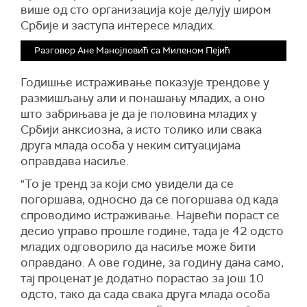
више од сто организација које делују широм
Србије и заступа интересе младих.
Разговор Ане Манојловић са Миленом Пејић
Годишње истраживање показује трендове у
размишљању али и понашању младих, а оно
што забрињава је да је половина младих у
Србији анксиозна, а исто толико или свака
друга млада особа у неким ситуацијама
оправдава насиље.
"То је тренд за који смо увидели да се
погоршава, односно да се погоршава од када
спроводимо истраживање. Највећи пораст се
десио управо прошле године, тада је 42 одсто
младих одговорило да насиље може бити
оправдано. А ове године, за годину дана само,
тај проценат је додатно порастао за још 10
одсто, тако да сада свака друга млада особа