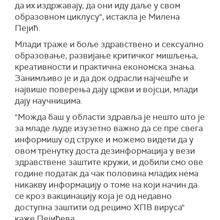
да их издржавају, да они иду даље у свом
образовном циклусу", истакла је Милена
Пејић.
Млади траже и боље здравствено и сексуално
образовање, развијање критичког мишљења,
креативности и практична економска знања.
Занимљиво је и да док одрасли најчешће и
највише поверења дају цркви и војсци, млади
дају научницима.
"Можда баш у области здравља је нешто што је
за младе људе изузетно важно да се пре свега
информишу од струке и можемо видети да у
овом тренутку доста дезинформација у вези
здравствене заштите кружи, и добили смо ове
године податак да чак половина младих нема
никакву информацију о томе на који начин да
се кроз вакцинацију која је од недавно
доступна заштити од рецимо ХПВ вируса"
каже Пејићева.