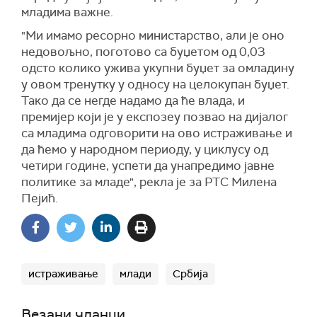
младима важне.
"Ми имамо ресорно министарство, али је оно
недовољно, поготово са буџетом од 0,03
одсто колико ужива укупни буџет за омладину
у овом тренутку у односу на целокупан буџет.
Тако да се негде надамо да ће влада, и
премијер који је у експозеу позвао на дијалог
са младима одговорити на ово истраживање и
да ћемо у народном периоду, у циклусу од
четири године, успети да унапредимо јавне
политике за младе", рекла је за РТС Милена
Пејић.
истраживање
млади
Србија
Везани чланци