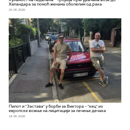
Хиландара за помоћ женама оболелим од рака
20. 06. 2026.
Пилот и "Застава" у борби за Виктора – "кец" из
европске вожње на лицитацији за лечење дечака
19. 06. 2026.