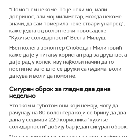
"Помогнем некоме. То је неки мој мали
допринос, али мој милиметар, можда некоме
значи, да сам померила неке ствари унапред",
каже једна од волонтерки новосадске
"Кухиње солидарности" Весна Миљуш.
Њен колега волонтер Слободан Милиновић
каже да је у питању користан рад за друштво, а
да је рад у колективу најбољи начин да то
постигне зато што се дружи са људима, воли
да кува и воли да помогне.
Сигуран оброк за гладне два дана
недељно
Уторком и суботом они који немају, могу да
рачунају на 80 волонтера који се брину да два
дана у седмици 220 корисника "кухиње
солидарности" добију бар један сигуран оброк.
"То су људи који су захвални за ово и којима то