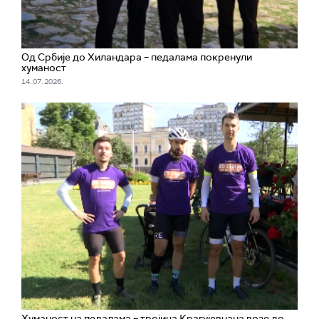
Од Србије до Хиландара – педалама покренули
хуманост
14. 07. 2026.
Хуманост на педалама – тројица Крагујевчана возе до