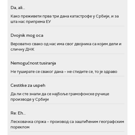
Da, ali...
Како преживети прва три дана катастрофе у Србији, и за
шта нас припрема ЕУ
Dvojnik mog oca
Вероватно свако од нас има свог двојника са којим дели и
сличну ДНК
Nemogućnost tusiranja
Не туширате се сваког дана – не стидите се, то је здраво
Cestitke za uspeh
Да ли сте знали да се најбоље грамофонске ручице
производе у Србији
Re: Eh...
Лесковачка спржа – производ са заштићеним географским
пореклом