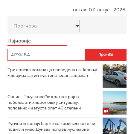
петак, 07. август 2026.
Прогноза
Најновије
Три српска полицајца приведена на Јарињу
– двојица затим пуштена, један задржан
Совиљ: Пљускови ће краткотрајно
побољшати хидролошку ситуацију;
половином августа опет 40 степени
Румуни потапају барже са камењем како би
подигли ниво Дунава испред нуклеарке