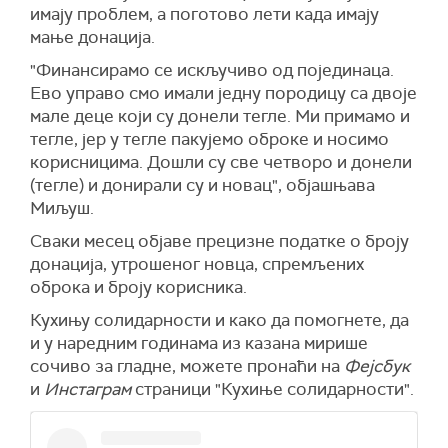
имају проблем, а поготово лети када имају
мање донација.
"Финансирамо се искључиво од појединаца.
Ево управо смо имали једну породицу са двоје
мале деце који су донели тегле. Ми примамо и
тегле, јер у тегле пакујемо оброке и носимо
корисницима. Дошли су све четворо и донели
(тегле) и донирали су и новац", објашњава
Миљуш.
Сваки месец објаве прецизне податке о броју
донација, утрошеног новца, спремљених
оброка и броју корисника.
Кухињу солидарности и како да помогнете, да
и у наредним годинама из казана мирише
сочиво за гладне, можете пронаћи на
Фејсбук
и
Инстаграм
страници "Кухиње солидарности".