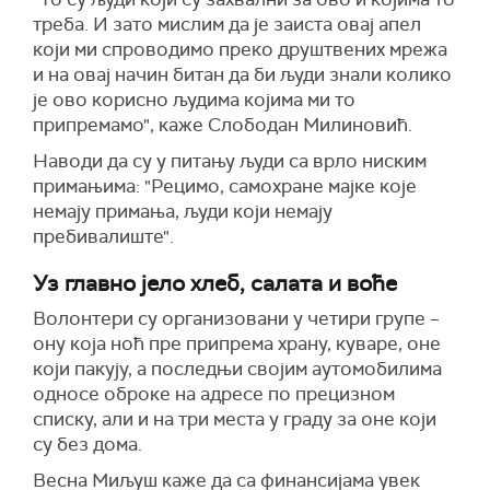
треба. И зато мислим да је заиста овај апел
који ми спроводимо преко друштвених мрежа
и на овај начин битан да би људи знали колико
је ово корисно људима којима ми то
припремамо", каже Слободан Милиновић.
Наводи да су у питању људи са врло ниским
примањима: "Рецимо, самохране мајке које
немају примања, људи који немају
пребивалиште".
Уз главно јело хлеб, салата и воће
Волонтери су организовани у четири групе –
ону која ноћ пре припрема храну, куваре, оне
који пакују, а последњи својим аутомобилима
односе оброке на адресе по прецизном
списку, али и на три места у граду за оне који
су без дома.
Весна Миљуш каже да са финансијама увек