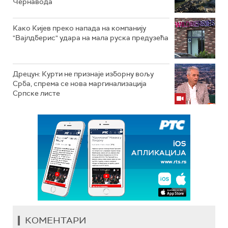
Чернавода
Како Кијев преко напада на компанију
"Вајлдберис" удара на мала руска предузећа
Дрецун: Курти не признаје изборну вољу
Срба, спрема се нова маргинализација
Српске листе
КОМЕНТАРИ