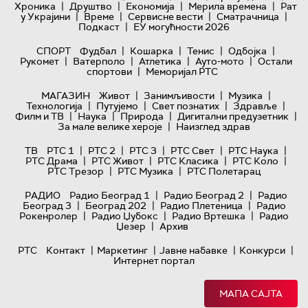
|
|
|
|
Хроника
Друштво
Економија
Мерила времена
Рат
|
|
|
|
у Украјини
Време
Сервисне вести
Сматрачница
|
Подкаст
ЕУ могућности 2026
|
|
|
|
СПОРТ
Фудбал
Кошарка
Тенис
Одбојка
|
|
|
|
Рукомет
Ватерполо
Атлетика
Ауто-мото
Остали
|
спортови
Меморијал РТС
|
|
|
МАГАЗИН
Живот
Занимљивости
Музика
|
|
|
|
Технологијa
Путујемо
Свет познатих
Здравље
|
|
|
|
Филм и ТВ
Наука
Природа
Дигитални предузетник
|
За мале велике хероје
Наизглед здрав
|
|
|
|
|
ТВ
РТС 1
РТС 2
РТС 3
РТС Свет
РТС Наука
|
|
|
|
РТС Драма
РТС Живот
РТС Класика
РТС Коло
|
|
РТС Трезор
РТС Музика
РТС Полетарац
|
|
РАДИО
Радио Београд 1
Радио Београд 2
Радио
|
|
|
Београд 3
Београд 202
Радио Плетеница
Радио
|
|
|
Рокенролер
Радио Џубокс
Радио Вртешка
Радио
|
Џезер
Архив
|
|
|
|
РТС
Контакт
Маркетинг
Јавне набавке
Конкурси
Интернет портал
МАПА САЈТА