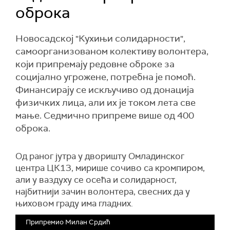
оброка
Новосадској "Кухињи солидарности",
самоорганизованом колективу волонтера,
који припремају редовне оброке за
социјално угрожене, потребна је помоћ.
Финансирају се искључиво од донација
физичких лица, али их је током лета све
мање. Седмично припреме више од 400
оброка.
Од раног јутра у дворишту Омладинског
центра ЦК13, мирише сочиво са кромпиром,
али у ваздуху се осећа и солидарност,
најбитнији зачин волонтера, свесних да у
њиховом граду има гладних.
Припремио Милан Срдић