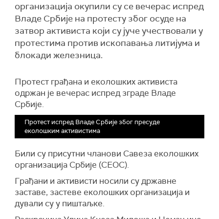
организација окупили су се вечерас испред
Владе Србије на протесту због осуде на
затвор активиста који су јуче учествовали у
протестима против ископавања литијума и
блокади железница.
Протест грађана и еколошких активиста
одржан је вечерас испред зграде Владе
Србије.
Протест испред Владе Србије због пресуде
еколошким активистима
Били су присутни чланови Савеза еколошких
организација Србије (СЕОС).
Грађани и активисти носили су државне
заставе, застеве еколошких организација и
дували су у пиштаљке.