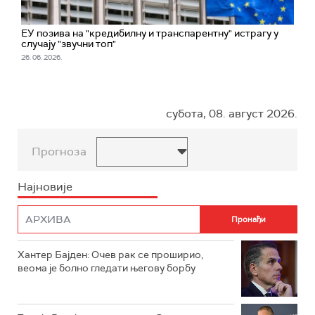
ЕУ позива на "кредибилну и транспарентну" истрагу у
случају "звучни топ"
26. 06. 2026.
субота, 08. август 2026.
Прогноза
Најновије
Хантер Бајден: Очев рак се проширио,
веома је болно гледати његову борбу