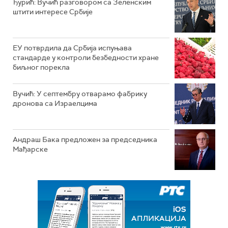
Ђурић: Вучић разговором са Зеленским
штити интересе Србије
ЕУ потврдила да Србија испуњава
стандарде у контроли безбедности хране
биљног порекла
Вучић: У септембру отварамо фабрику
дронова са Израелцима
Андраш Бакa предложен за председника
Мађарске