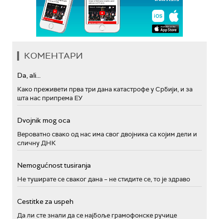
КОМЕНТАРИ
Da, ali...
Како преживети прва три дана катастрофе у Србији, и за
шта нас припрема ЕУ
Dvojnik mog oca
Вероватно свако од нас има свог двојника са којим дели и
сличну ДНК
Nemogućnost tusiranja
Не туширате се сваког дана – не стидите се, то је здраво
Cestitke za uspeh
Да ли сте знали да се најбоље грамофонске ручице