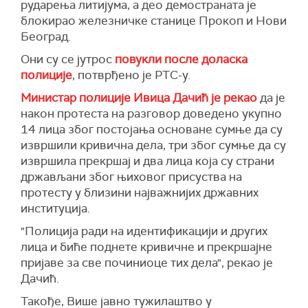
рударења литијума, а део демостраната је
блокирао железничке станице Прокоп и Нови
Београд.
Они су се јутрос
повукли после доласка
полиције
, потврђено је РТС-у.
Министар полиције Ивица Дачић је рекао
да је
након протеста на разговор доведено укупно
14 лица због постојања основане сумње да су
извршили кривична дела, три због сумње да су
извршила прекршај и два лица која су страни
држављани због њиховог присуства на
протесту у близини најважнијих државних
институција.
"Полиција ради на идентификацији и других
лица и биће поднете кривичне и прекршајне
пријаве за све починиоце тих дела", рекао је
Дачић.
Такође, Више јавно тужилаштво у