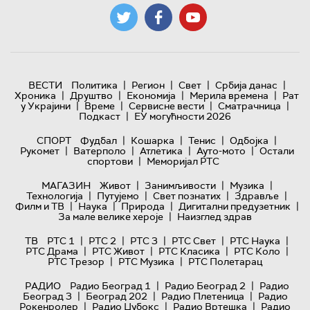
|
|
|
|
ВЕСТИ
Политика
Регион
Свет
Србија данас
|
|
|
|
Хроника
Друштво
Економија
Мерила времена
Рат
|
|
|
|
у Украјини
Време
Сервисне вести
Сматрачница
|
Подкаст
ЕУ могућности 2026
|
|
|
|
СПОРТ
Фудбал
Кошарка
Тенис
Одбојка
|
|
|
|
Рукомет
Ватерполо
Атлетика
Ауто-мото
Остали
|
спортови
Меморијал РТС
|
|
|
МАГАЗИН
Живот
Занимљивости
Музика
|
|
|
|
Технологијa
Путујемо
Свет познатих
Здравље
|
|
|
|
Филм и ТВ
Наука
Природа
Дигитални предузетник
|
За мале велике хероје
Наизглед здрав
|
|
|
|
|
ТВ
РТС 1
РТС 2
РТС 3
РТС Свет
РТС Наука
|
|
|
|
РТС Драма
РТС Живот
РТС Класика
РТС Коло
|
|
РТС Трезор
РТС Музика
РТС Полетарац
|
|
РАДИО
Радио Београд 1
Радио Београд 2
Радио
|
|
|
Београд 3
Београд 202
Радио Плетеница
Радио
|
|
|
Рокенролер
Радио Џубокс
Радио Вртешка
Радио