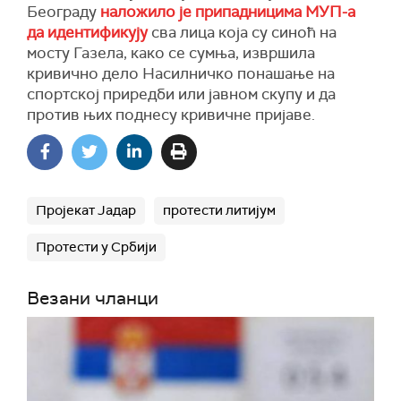
Београду
наложило је припадницима МУП-а
да идентификују
сва лица која су синоћ на
мосту Газела, како се сумња, извршила
кривично дело Насилничко понашање на
спортској приредби или јавном скупу и да
против њих поднесу кривичне пријаве.
Пројекат Јадар
протести литијум
Протести у Србији
Везани чланци