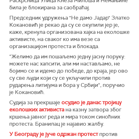
Раскрсница Улица Кнеза Милоша и Немањине
била је блокирана за саобраћај.
Председник удружења "Не дамо Јадар" Златко
Kокановић је рекао да су се окупили јер је,
каже, кренула организована хајка на еколошке
активисте, на сваког ко има везе са
организацијом протеста и блокада.
“Желимо да им пошаљемо једну јасну поруку:
можете нас хапсити, али ми настављамо, не
бојимо се и идемо до победе, до краја, јер ово
су све људи који су се укључили против
рударења литијума и бора у Србији“, поручио
је Кокановић.
Судија за прекршаје
осудио је данас тројицу
еколошких активиста
на казну затвора због
кршења јавног реда и мира током синоћних
протеста. Бранилац је најавио жалбу.
У Београду је јуче одржан протест
против