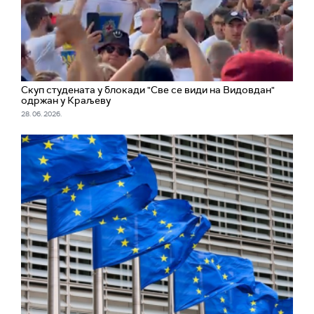
Скуп студената у блокади "Све се види на Видовдан"
одржан у Краљеву
28. 06. 2026.