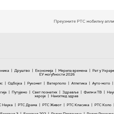
Преузмите РТС мобилну апли
|
|
|
|
оника
Друштво
Економија
Мерила времена
Рат у Украји
ЕУ могућности 2026
|
|
|
|
|
|
ис
Одбојка
Рукомет
Ватерполо
Атлетика
Ауто-мото
|
|
|
|
|
гијa
Путујемо
Свет познатих
Здравље
Филм и ТВ
Нау
|
хероје
Наизглед здрав
|
|
|
|
С Наука
РТС Драма
РТС Живот
РТС Класика
РТС Коло
|
|
|
 Београд 3
Београд 202
Радио Плетеница
Радио Рокенро