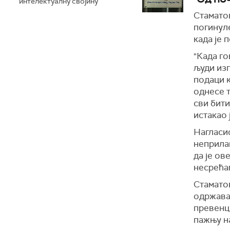
интелектуалну својину
Стаматов
погинуле
када је 
"Када го
људи изг
подаци к
однесе 
сви бити
истакао 
Нагласио
неприлаг
да је ов
несрећам
Стаматов
одржавањ
превенци
пажњу н