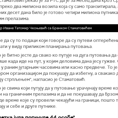
таматовић рекао је за РТС да је за месец дана кроз С
реко два милиона возила која су само транзитирала, 
их десет дана било је готово четири милиона путника
им прелазима.
р Иване Татомир Чкоњевић са Бранком Стаматовићем
е да су то подаци који говоре да су путеви оптерећени
мати у виду приликом планирања путовања.
 је битно јесте да свако ко путује на дуга путовања да
е када иде на пут, у којим деловима дана јесу гужве
 у раним јутарњим часовима или касно предвече. То ј
ром организацијом да покушају да избегну, а свакако 
у стрпљењем", нагласио је Стаматовић.
је свима који путују да у путовање урачунају време ко
и на граничним прелазима и да не покушавају да брз
е време које су провели чекајући на граници, пошто 
ју и себе и друге путнике.
етка јула погинуле 44 особе"