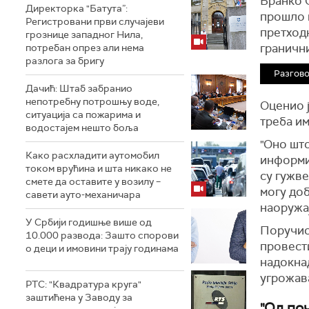
Бранко С
Директорка "Батута”:
прошло п
Регистровани први случајеви
претходн
грознице западног Нила,
граничн
потребан опрез али нема
разлога за бригу
Разгово
Дачић: Штаб забранио
непотребну потрошњу воде,
Оценио ј
ситуација са пожарима и
треба и
водостајем нешто боља
"Оно што
Како расхладити аутомобил
информиш
током врућина и шта никако не
су гужве
смете да оставите у возилу –
могу доб
савети ауто-механичара
наоружај
У Србији годишње више од
Поручио 
10.000 развода: Зашто спорови
провест
о деци и имовини трају годинама
надокнад
угрожава
РТС: "Квадратура круга"
заштићена у Заводу за
"Од поч