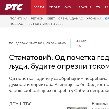
РТС
ВЕСТИ
СПОРТ
OKO
МАГАЗИН
ТВ
Р
ПОЛИТИКА
РЕГИОН
СВЕТ
СРБИЈА ДАНАС
ХРОНИКА
Д
ПОДКАСТ
ЕУ МОГУЋНОСТИ 2026
ИЗВОР:
ПОНЕДЕЉАК, 29.07.2024, 09:00 -> 09:00
РТС
Стаматовић: Од почетка го
људи, будите опрезни токо
Од почетка године у саобраћајним несрећама у
дужности директора Агенције за безбедност с
узрок саобраћајних несрећа у Србији неприла
ДРУШТВО
Вршилац