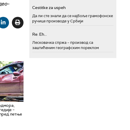
део-
Cestitke za uspeh
Да ли сте знали да се најбоље грамофонске
ручице производе у Србији
Re: Eh...
Лесковачка спржа – производ са
заштићеним географским пореклом
одмора,
гедије –
 пред летње