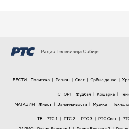
Радио Телевизија Србије
|
|
|
|
ВЕСТИ
Политика
Регион
Свет
Србија данас
Хр
|
|
СПОРТ
Фудбал
Кошарка
Тен
|
|
|
МАГАЗИН
Живот
Занимљивости
Музика
Техноло
|
|
|
|
ТВ
РТС 1
РТС 2
РТС 3
РТС Свет
РТ
|
|
РАДИО
Радио Београд 1
Радио Београд 2
Радио