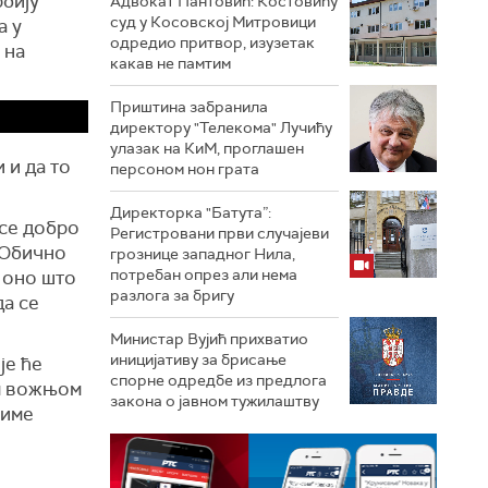
рбију
Адвокат Пантовић: Костовићу
суд у Косовској Митровици
а у
одредио притвор, изузетак
 на
какав не памтим
Приштина забранила
директору "Телекома" Лучићу
улазак на КиМ, проглашен
 и да то
персоном нон грата
Директорка "Батута”:
 се добро
Регистровани први случајеви
. Обично
грознице западног Нила,
потребан опрез али нема
е оно што
разлога за бригу
да се
Министар Вујић прихватио
иницијативу за брисање
је ће
спорне одредбе из предлога
ом вожњом
закона o јавном тужилаштву
тиме