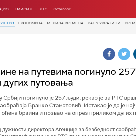
АДИО
ЕМИСИЈЕ
РТС
Остало
РУШТВО
ЕКОНОМИЈА
МЕРИЛА ВРЕМЕНА
РАТ У УКРАЈИНИ
ВРЕМ
дине на путевима погинуло 257
м дугих путовања
 Србији погинуло је 257 људи, рекао је за РТС вр
аобраћаја Бранко Стаматовић. Истакао је да је на
гођена брзина и позвао на опрез приликом дугих 
 дужности директора Агенције за безбедност саобраћ