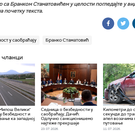
 са Бранком Стаматовићем у целости погледајте у ви
а почетку текста.
ост у саобраћају
Бранко Стаматовић
 чланци
"Милош Велики"
Седница о безбедности у
Километри до 
у безбедност и
саобраћају; Дачић:
секунде до тра
вање ка западној
Одлучно санкционишемо
апел возачима
најтеже прекршаје
путовање
23. 07. 2026.
11. 07. 2026.