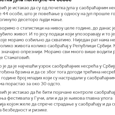
ић је истакао да су од почетка јула у саобраћајним н
 44 особе, што је повећање у односу на јул прошле г
погинуло десеторо људи мање.
воримо о статистици на нивоу целе године, до данас ј
убило живот. И то јесу подаци који упозоравају и то ј
оје морамо озбиљно да схватимо. Ниједан рат нама н
толико живота колико саобраћај у Републици Србији.
 значајно опрезнији. Морамо сви много више водити р
је Стаматовић.
 је да је најчешћи узрок саобраћајних несрећа у Србиј
ођена брзина и да се због тога догоди трећина несрећ
е године број младих који су настрадали у саобраћајни
а порастао за око 30 одсто.
ић је истакао да ће бити појачане контроле саобраћај
а фестивала у Гучи, али и да је њихова главна улога
ја којом желе да спрече страдање у саобраћају и да 
а безбедност и ризике.