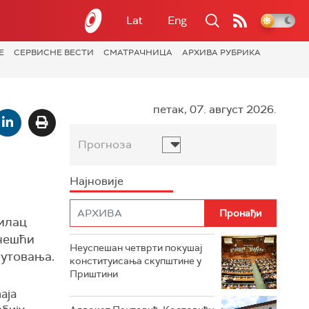
Lat
Eng
Е
СЕРВИСНЕ ВЕСТИ
СМАТРАЧНИЦА
АРХИВА РУБРИКА
петак, 07. август 2026.
Прогноза
Најновије
шилац
јчешћи
Неуспешан четврти покушај
путовања.
конституисања скупштине у
Приштини
аја