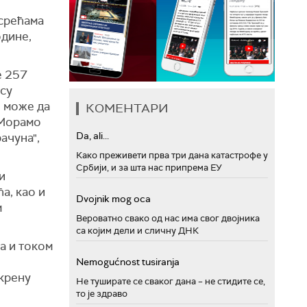
есрећама
одине,
е 257
есу
е може да
КОМЕНТАРИ
 Морамо
Da, ali...
ачуна",
Како преживети прва три дана катастрофе у
Србији, и за шта нас припрема ЕУ
и
а, као и
Dvojnik mog oca
м
Вероватно свако од нас има свог двојника
са којим дели и сличну ДНК
а и током
Nemogućnost tusiranja
скрену
Не туширате се сваког дана – не стидите се,
то је здраво