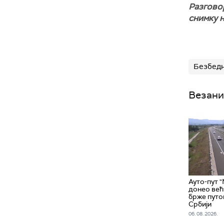
Разговор
снимку н
Безбедн
Везани
Ауто-пут 
донео већ
брже путо
Србији
06. 08. 2026.