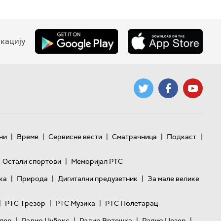
кацију
|
|
|
|
|
ни
Време
Сервисне вести
Сматрачница
Подкаст
|
Остали спортови
Меморијал РТС
|
|
|
ка
Природа
Дигитални предузетник
За мале велике
|
|
|
РТС Трезор
РТС Музика
РТС Полетарац
|
|
|
|
лер
Радио Џубокс
Радио Вртешка
Радио Џезер