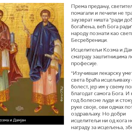
Према предању, светите
помагали и лечили не т
заузврат ништа "ради до
богаћења, већ Бога ради"
народу познати као свет
Бесребреници.
Исцелитељи Козма и Дам
сматрају заштитницима л
професије.
"Изучивши лекарску умет
света браћа исцељиваху 
болест, јер им у свему п
благодат самога Бога. И 
год болесне људе и сток
руке своје, ови одмах п
оздрављаху. Но добри
исцелитељи ни од кога н
озма и Дамјан
награду за исцељења, збо