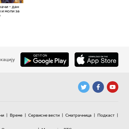
ачи – дан
 и моли за
е
кацију
|
|
|
|
|
ни
Време
Сервисне вести
Сматрачница
Подкаст