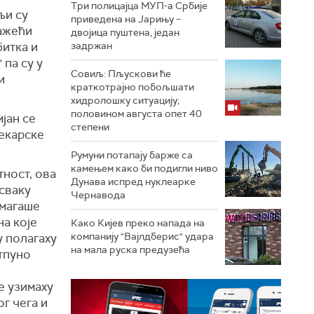
Три полицајца МУП-а Србије
љи су
приведена на Јарињу –
ражећи
двојица пуштена, један
битка и
задржан
 па су у
Совиљ: Пљускови ће
и
краткотрајно побољшати
хидролошку ситуацију;
половином августа опет 40
јан се
степени
екарске
Румуни потапају барже са
камењем како би подигли ниво
ност, ова
Дунава испред нуклеарке
сваку
Чернавода
омагаше
на које
Како Кијев преко напада на
компанију "Вајлдберис" удара
у полагаху
на мала руска предузећа
отпуно
е узимаху
г чега и