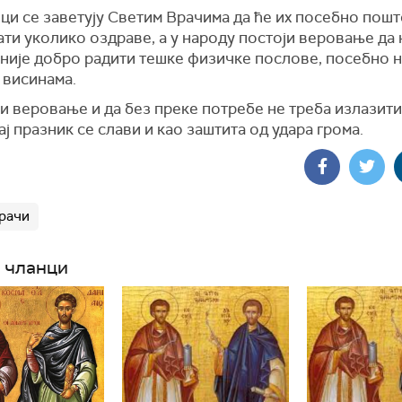
ци се заветују Светим Врачима да ће их посебно пошт
ти уколико оздраве, а у народу постоји веровање да 
 није добро радити тешке физичке послове, посебно н
 висинама.
и веровање и да без преке потребе не треба излазити
ај празник се слави и као заштита од удара грома.
рачи
 чланци