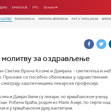
АДИО
ЕМИСИЈЕ
РТС
Остало
РУШТВО
ЕКОНОМИЈА
МЕРИЛА ВРЕМЕНА
РАТ У УКРАЈИНИ
ВРЕМ
а молитву за оздрављење
н Светих Врача Козме и Дамјана – светитеља и не
е. Празник се посебно обележава у здравственим
н сматрају заштитницима лекарске професије.
озма и Дамјан били су лекари, по хришћанском учењу
ци. Рођена браћа, родом из Мале Азије, по смрти оца,
ни и у хришћанском духу васпитани.