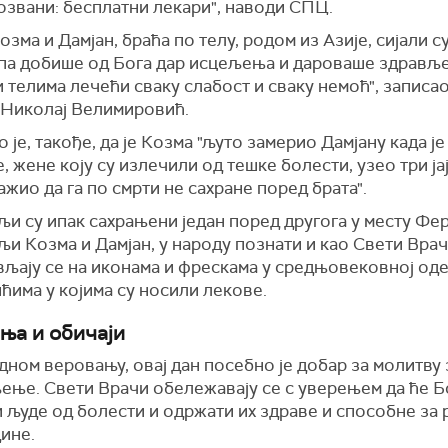
озвани: бесплатни лекари", наводи СПЦ.
озма и Дамјан, браћа по телу, родом из Азије, сијали 
 па добише од Бога дар исцељења и дароваше здравље
 телима лечећи сваку слабост и сваку немоћ", записао
 Николај Велимировић.
 је, такође, да је Козма "љуто замерио Дамјану када је
, жене коју су излечили од тешке болести, узео три јај
ражио да га по смрти не сахране поред брата".
и су ипак сахрањени један поред другога у месту Фе
и Козма и Дамјан, у народу познати и као Свети Врач
љају се на иконама и фрескама у средњовековној оде
ћима у којима су носили лекове.
ња и обичаји
ном веровању, овај дан посебно је добар за молитву 
ење. Свети Врачи обележавају се с уверењем да ће Б
 људе од болести и одржати их здраве и способне за 
дине.