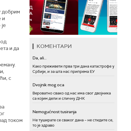
су добрим
 и
 је
 од
КОМЕНТАРИ
ета и да
Da, ali...
реману.
Како преживети прва три дана катастрофе у
и,
Србији, и за шта нас припрема ЕУ
ћи, с
Dvojnik mog oca
Вероватно свако од нас има свог двојника
са којим дели и сличну ДНК
за
Nemogućnost tusiranja
ог
рад током
Не туширате се сваког дана – не стидите се,
то је здраво