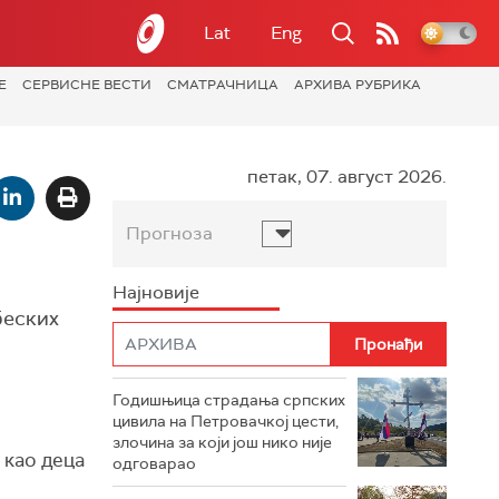
Lat
Eng
Е
СЕРВИСНЕ ВЕСТИ
СМАТРАЧНИЦА
АРХИВА РУБРИКА
петак, 07. август 2026.
Прогноза
Најновије
беских
Годишњица страдања српских
цивила на Петровачкој цести,
злочина за који још нико није
 као деца
одговарао