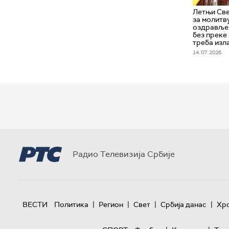
Летњи Све
за молитву
оздрављењ
без преке
треба изла
14. 07. 2026.
Радио Телевизија Србије
|
|
|
|
ВЕСТИ
Политика
Регион
Свет
Србија данас
Хр