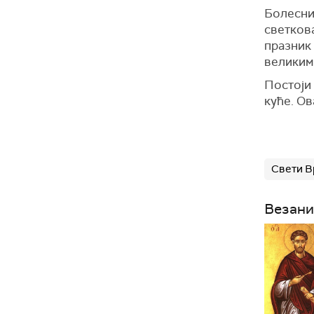
Болесни
светкова
празник
великим
Постоји 
куће. Ов
Свети В
Везани