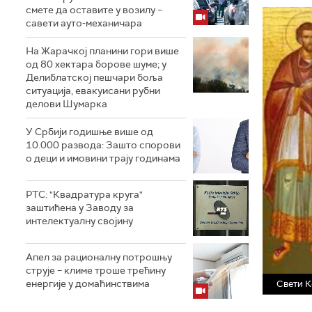
смете да оставите у возилу –
савети ауто-механичара
На Жарачкој планини гори више
од 80 хектара борове шуме; у
Делиблатској пешчари боља
ситуација, евакуисани рубни
делови Шумарка
У Србији годишње више од
10.000 развода: Зашто спорови
о деци и имовини трају годинама
РТС: "Квадратура круга"
заштићена у Заводу за
интелектуалну својину
Апел за рационалну потрошњу
струје – климе троше трећину
енергије у домаћинствима
Свети К