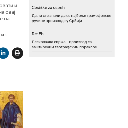
овати и
Cestitke za uspeh
на овај
Да ли сте знали да се најбоље грамофонске
е на
ручице производе у Србији
Re: Eh...
 из
Лесковачка спржа – производ са
заштићеним географским пореклом