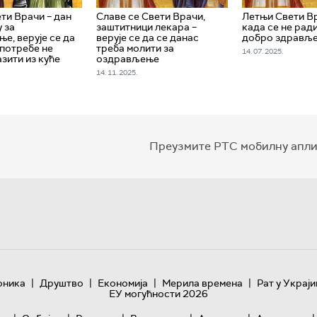
ти Врачи – дан
Славе се Свети Врачи,
Летњи Свети Вр
 за
заштитници лекара –
када се не ради
е, верује се да
верује се да се данас
добро здрављ
 потребе не
треба молити за
14. 07. 2025.
зити из куће
оздрављење
14. 11. 2025.
Преузмите РТС мобилну апли
|
|
|
|
оника
Друштво
Економија
Мерила времена
Рат у Украји
ЕУ могућности 2026