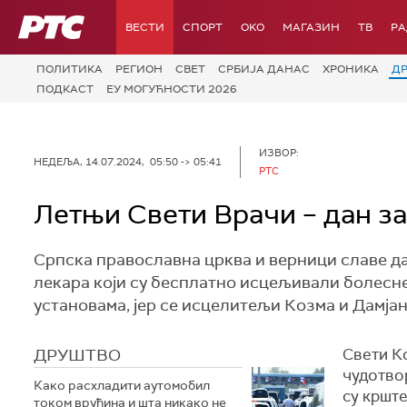
РТС
ВЕСТИ
СПОРТ
OKO
МАГАЗИН
ТВ
Р
ПОЛИТИКА
РЕГИОН
СВЕТ
СРБИЈА ДАНАС
ХРОНИКА
Д
ПОДКАСТ
ЕУ МОГУЋНОСТИ 2026
ИЗВОР:
НЕДЕЉА, 14.07.2024, 05:50 -> 05:41
РТС
Летњи Свети Врачи – дан з
Српска православна црква и верници славе да
лекара који су бесплатно исцељивали болесн
установама, јер се исцелитељи Козма и Дамја
ДРУШТВО
Свети К
чудотвор
Како расхладити аутомобил
су крште
током врућина и шта никако не