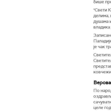
бише пр
"Свети К
делима,
душама и
владика
Записано
Паладије
је чак т
Светитељ
Светитељ
представ
ковчежи
Верова
По народ
оздрављ
сачувати
целе го