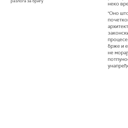
разлога за бригу
неко вр
"Оно што
почетком
архитект
законски
процесе 
брже и е
не морај
потпунос
унапређе