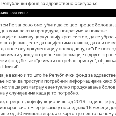
и Републички фонд за здравствено осигурање.
мила Нела Винце
стем ће заправо омогућити да се цео процес боловања 
једна комплексна процедура, подразумева ношење
ације и њихову циркулацију кроз систем, да се убрза 
о што је циљ јесте да пацијентима олакша, да они не м
 да носе ову документацију послодавцу, већ ће посло
ки имати увид у потребне информације с друге стране
чки фонд ће такође имати потребан приступ", објашњ
 Шмигић.
а је важно и то што ће Републички фонд за здравств
ње моћи да приступи потребним информацијама како 
е могле да разматрају евентуално продужавање боло
на у случајевима када је то потребно.
е, е-рецепт, који функционише од 2019. године, је јед
ионаран систем јер је само у последњих 18 месеци до
ише од 30 милиона евра, а е-картон је нешто на чему 