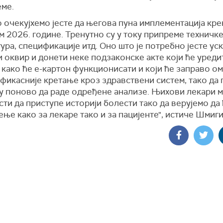
еме.
 очекујхемо јесте да његова пуна имплементација кре
 2026. године. Тренутно су у току припреме техничке
ура, спецификације итд. Оно што је потребно јесте ус
 оквир и донети неке подзаконске акте који ће уреди
како ће е-картон функционисати и који ће заправо о
фикасније кретање кроз здравствени систем, тако да 
у поново да раде одређене анализе. Њихови лекари м
ти да приступе историји болести тако да верујемо да 
ње како за лекаре тако и за пацијенте", истиче Шмиг