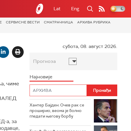
Lat
Eng
Е
СЕРВИСНЕ ВЕСТИ
СМАТРАЧНИЦА
АРХИВА РУБРИКА
субота, 08. август 2026.
Прогноза
Најновије
а, чиме
ј НАЛЕД
Хантер Бајден: Очев рак се
проширио, веома је болно
гледати његову борбу
Д-а, за
лодавце,