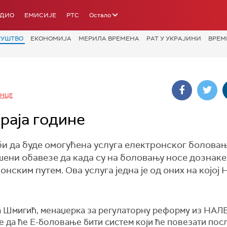
АДИО
ЕМИСИЈЕ
РТС
Остало
РУШТВО
ЕКОНОМИЈА
МЕРИЛА ВРЕМЕНА
РАТ У УКРАЈИНИ
ВРЕМ
ИНЦЕ
раја године
би да буде омогућена услуга електронског боловањ
шени обавезе да када су на боловању носе дознаке
онским путем. Ова услуга једна је од оних на којо
 Шмигић, менаџерка за регулаторну реформу из НАЛЕ
е да ће Е-боловање бити систем који ће повезати пос