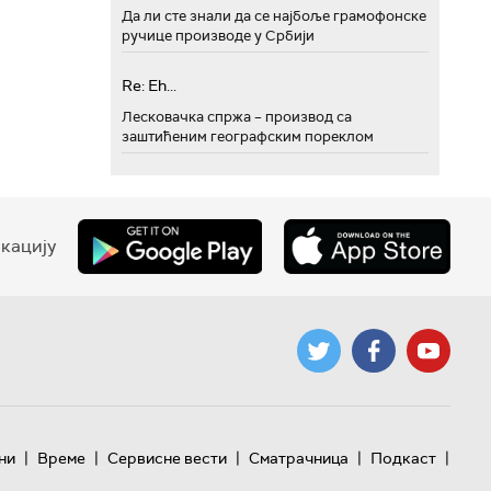
Да ли сте знали да се најбоље грамофонске
ручице производе у Србији
Re: Eh...
Лесковачка спржа – производ са
заштићеним географским пореклом
кацију
|
|
|
|
|
ни
Време
Сервисне вести
Сматрачница
Подкаст