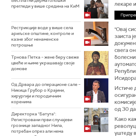
Бесплатни дерматолошки
лекаре 
прегледи у више средина на КиМ
Припре
Рестрикције воде у више села
"Овај си
ариљске општине, контроле и
заиста 
казне због ненаменске
документ
потрошње
свега он
болесни
Трнова Петка – жене беру свеже
цвеће и њиме украшавају своје
аутоматс
домове
Републи
Исидора
Од Дрвара до операционе сале –
Истиче д
Никица Грубор о Крајини,
осигура
хирургији и породичним
комисиј
коренима
од 30 да
Директорка "Батута":
Како каж
Регистровани први случајеви
грознице западног Нила,
револуц
потребан опрез али нема
уштеду в