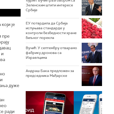
Ђурић: Вучић разговором са
Зеленским штити интересе
Србије
ЕУ потврдила да Србија
који је
испуњава стандарде у
контроли безбедности хране
и пре
биљног порекла
орају
давац
Вучић: У септембру отварамо
фабрику дронова са
 и
Израелцима
ава
Андраш Бакa предложен за
ено
председника Мађарске
би
вања дуже
ан
нео
се ради