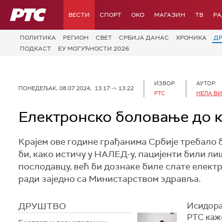
РТС
ВЕСТИ
СПОРТ
OKO
МАГАЗИН
ТВ
Р
ПОЛИТИКА
РЕГИОН
СВЕТ
СРБИЈА ДАНАС
ХРОНИКА
Д
ПОДКАСТ
ЕУ МОГУЋНОСТИ 2026
ИЗВОР:
АУТОР:
ПОНЕДЕЉАК, 08.07.2024, 13:17 -> 13:22
РТС
НЕЛА В
Електронско боловање до к
Крајем ове године грађанима Србије требало 
би, како истичу у НАЛЕД-у, пацијенти били ли
послодавцу, већ би дознаке биле слате електр
ради заједно са Министарством здравља.
ДРУШТВО
Исидора
РТС каж