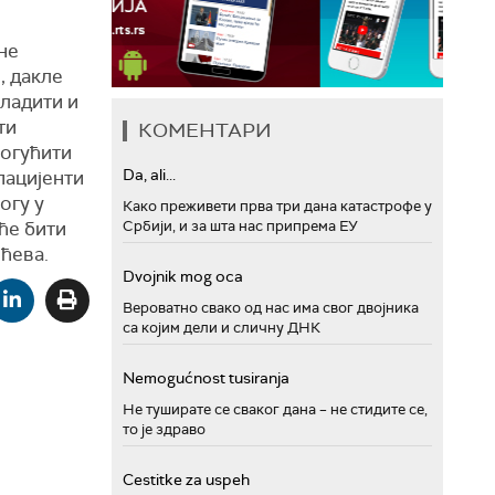
не
, дакле
кладити и
ти
КОМЕНТАРИ
могућити
Da, ali...
пацијенти
огу у
Како преживети прва три дана катастрофе у
ће бити
Србији, и за шта нас припрема ЕУ
ићева.
Dvojnik mog oca
Вероватно свако од нас има свог двојника
са којим дели и сличну ДНК
Nemogućnost tusiranja
Не туширате се сваког дана – не стидите се,
то је здраво
Cestitke za uspeh