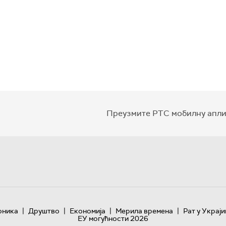
Преузмите РТС мобилну апли
|
|
|
|
оника
Друштво
Економија
Мерила времена
Рат у Украји
ЕУ могућности 2026