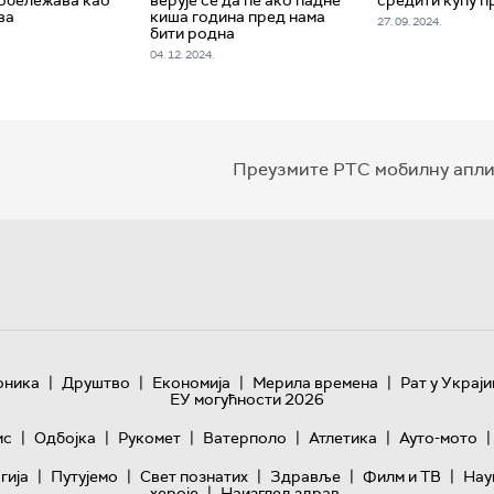
ва
киша година пред нама
27. 09. 2024.
бити родна
04. 12. 2024.
Преузмите РТС мобилну апли
|
|
|
|
оника
Друштво
Економија
Мерила времена
Рат у Украји
ЕУ могућности 2026
|
|
|
|
|
|
ис
Одбојка
Рукомет
Ватерполо
Атлетика
Ауто-мото
|
|
|
|
|
гијa
Путујемо
Свет познатих
Здравље
Филм и ТВ
Нау
|
хероје
Наизглед здрав