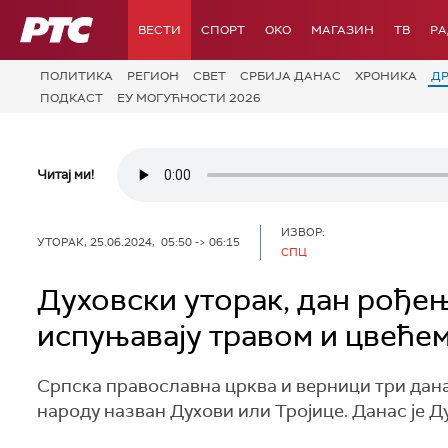
РТС
ВЕСТИ
СПОРТ
OKO
МАГАЗИН
ТВ
Р
ПОЛИТИКА
РЕГИОН
СВЕТ
СРБИЈА ДАНАС
ХРОНИКА
Д
ПОДКАСТ
ЕУ МОГУЋНОСТИ 2026
Читај ми!
ИЗВОР:
УТОРАК, 25.06.2024, 05:50 -> 06:15
СПЦ
Духовски уторак, дан рође
испуњавају травом и цвеће
Српска православна црква и верници три дана
народу назван Духови или Тројице. Данас је Д