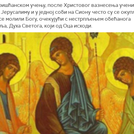
ришћанском учењу, после Христовог вазнесења учени
 Јерусалиму и у једној соби на Сиону често су се оку
 се молили Богу, очекујући с нестрпљењем обећанога
а, Духа Светога, који од Оца исходи.