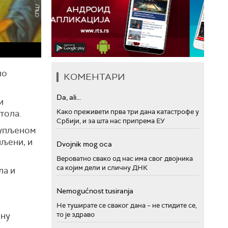
ло
КОМЕНТАРИ
Da, ali...
и
Како преживети прва три дана катастрофе у
тола.
Србији, и за шта нас припрема ЕУ
купљеном
пљени, и
Dvojnik mog oca
Вероватно свако од нас има свог двојника
са којим дели и сличну ДНК
ла и
Nemogućnost tusiranja
Не туширате се сваког дана – не стидите се,
ону
то је здраво