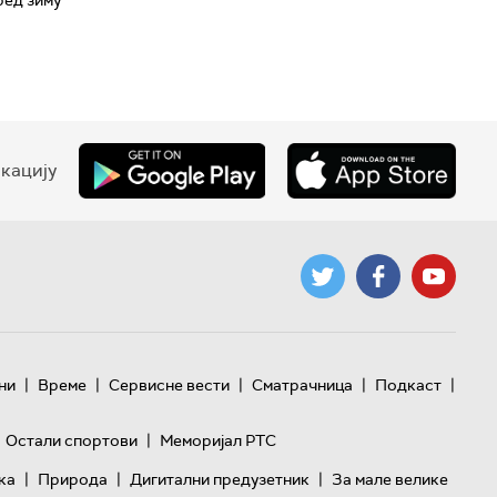
кацију
|
|
|
|
|
ни
Време
Сервисне вести
Сматрачница
Подкаст
|
Остали спортови
Меморијал РТС
|
|
|
ка
Природа
Дигитални предузетник
За мале велике