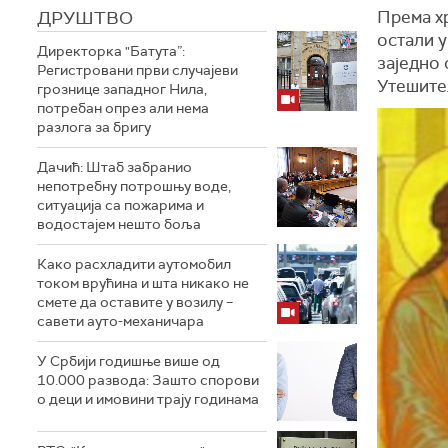
ДРУШТВО
Према х
остали у
Директорка "Батута”:
заједно
Регистровани први случајеви
Утешитељ
грознице западног Нила,
потребан опрез али нема
разлога за бригу
Дачић: Штаб забранио
непотребну потрошњу воде,
ситуација са пожарима и
водостајем нешто боља
Како расхладити аутомобил
током врућина и шта никако не
смете да оставите у возилу –
савети ауто-механичара
У Србији годишње више од
10.000 развода: Зашто спорови
о деци и имовини трају годинама