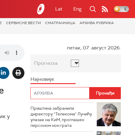
Lat
Eng
Е
СЕРВИСНЕ ВЕСТИ
СМАТРАЧНИЦА
АРХИВА РУБРИКА
петак, 07. август 2026.
Прогноза
Најновије
е
Приштина забранила
директору "Телекома" Лучићу
ик у
улазак на КиМ, проглашен
персоном нон грата