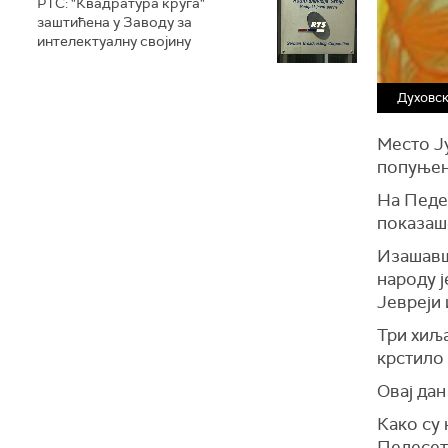
РТС: "Квадратура круга"
заштићена у Заводу за
интелектуалну својину
Духовск
Место Ј
попуњен
На Педес
показаше
Изашавш
народу ј
Јевреји 
Три хиља
крстило 
Овај да
Како су 
Педесет