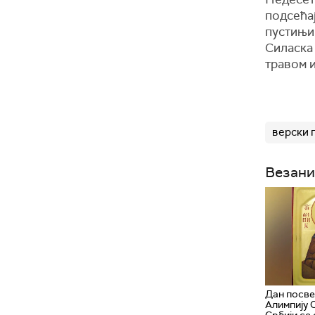
подсећај
пустињи 
Силаска
травом и
верски 
Везани
Дан посве
Алимпију С
Србији се