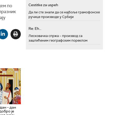
Cestitke za uspeh
јем по
 празник
Да ли сте знали да се најбоље грамофонске
ају
ручице производе у Србији
Re: Eh...
Лесковачка спржа – производ са
заштићеним географским пореклом
дан – дан
добро је
ред зиму