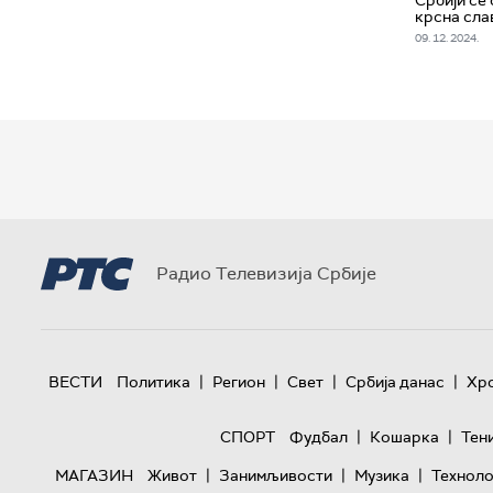
крсна сла
09. 12. 2024.
Радио Телевизија Србије
|
|
|
|
ВЕСТИ
Политика
Регион
Свет
Србија данас
Хр
|
|
СПОРТ
Фудбал
Кошарка
Тен
|
|
|
МАГАЗИН
Живот
Занимљивости
Музика
Техноло