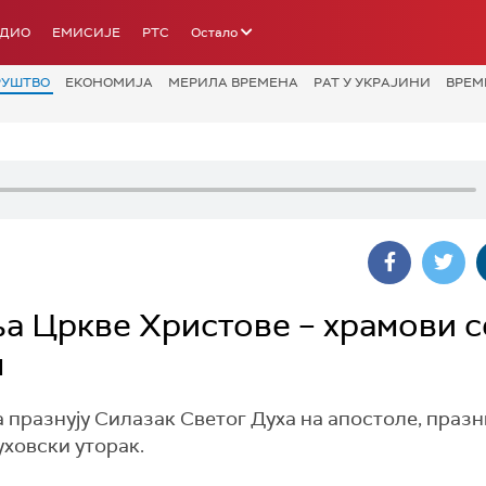
АДИО
ЕМИСИЈЕ
РТС
Остало
РУШТВО
ЕКОНОМИЈА
МЕРИЛА ВРЕМЕНА
РАТ У УКРАЈИНИ
ВРЕМ
ња Цркве Христове – храмови с
м
 празнују Силазак Светог Духа на апостоле, празн
уховски уторак.