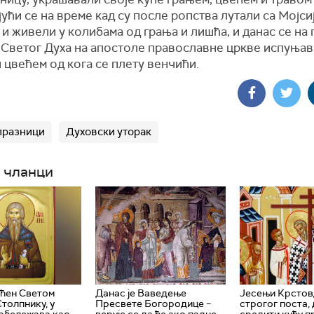
ући се на време кад су после ропства лутали са Мојси
и живели у колибама од грања и лишћа, и данас се на
 Светог Духа на апостоле православне цркве испуњав
 цвећем од кога се плету венчићи.
празници
Духовски уторак
 чланци
ћен Светом
Данас је Ваведење
Јесењи Крстов
толпнику, у
Пресвете Богородице –
строгог поста, 
 обележава као
верује се да ће ако падне
средити кућу п