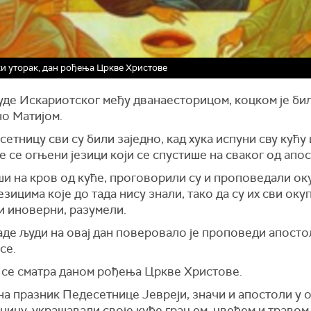
и уторак, дан рођења Цркве Христове
уде Искариотског међу дванаесторицом, коцком је би
о Матијом.
етницу сви су били заједно, кад хука испуни сву кућу 
 се огњени језици који се спустише на сваког од апос
и на кров од куће, проговорили су и проповедали о
езицима које до тада нису знали, тако да су их сви оку
и иноверни, разумели.
де људи на овај дан поверовало је проповеди апосто
се.
н се сматра даном рођења Цркве Христове.
на празник Педесетнице Јевреји, значи и апостоли у 
ницу, украшавали своје куће грањем, цвећем и травом