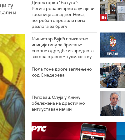
Директорка "Батута”:
ци су
Регистровани први случајеви
пљали и
грознице западног Нила,
потребан опрез али нема
разлога за бригу
Министар Вујић прихватио
иницијативу за брисање
спорне одредбе из предлога
закона o јавном тужилаштву
Пола тоне дроге заплењено
код Смедерева
Пуповац: Олуја у Книну
обележена на драстично
антиуставан начин