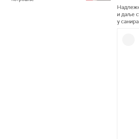
Надлежн
и даље с
у санир