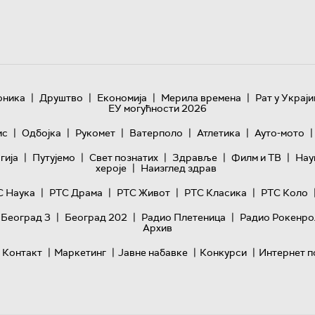
|
|
|
|
оника
Друштво
Економија
Мерила времена
Рат у Украји
ЕУ могућности 2026
|
|
|
|
|
|
ис
Одбојка
Рукомет
Ватерполо
Атлетика
Ауто-мото
|
|
|
|
|
гијa
Путујемо
Свет познатих
Здравље
Филм и ТВ
Нау
|
хероје
Наизглед здрав
|
|
|
|
С Наука
РТС Драма
РТС Живот
РТС Класика
РТС Коло
|
|
|
 Београд 3
Београд 202
Радио Плетеница
Радио Рокенро
Архив
|
|
|
|
Контакт
Маркетинг
Јавне набавке
Конкурси
Интернет п