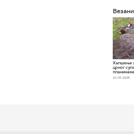
Везани
Хапшење 
црног суп
планинам
10. 05. 2026.