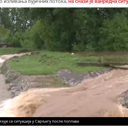
о изливања бујичних потока,
на снази је ванредна сит
зује се ситуација у Сврљигу после поплава