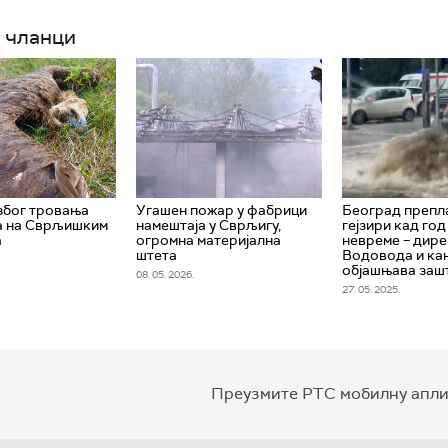
 чланци
због тровања
Угашен пожар у фабрици
Београд препла
а на Сврљишким
намештаја у Сврљигу,
гејзири кад год
а
огромна материјална
невреме – дир
штета
Водовода и ка
објашњава заш
08. 05. 2026.
27. 05. 2025.
Преузмите РТС мобилну апли