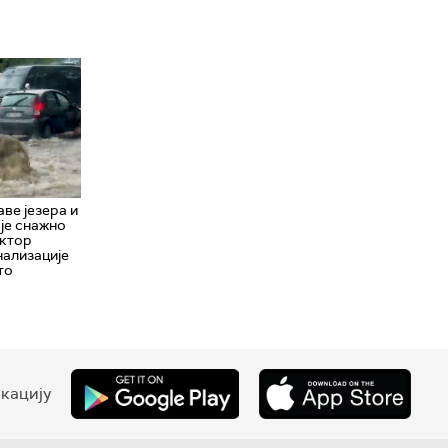
ве језера и
 је снажно
ектор
нализације
то
кацију