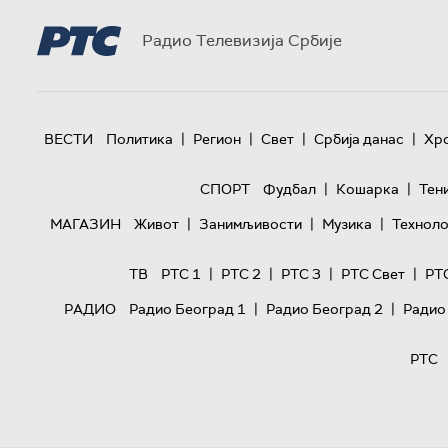
Радио Телевизија Србије
|
|
|
|
ВЕСТИ
Политика
Регион
Свет
Србија данас
Хр
|
|
СПОРТ
Фудбал
Кошарка
Тен
|
|
|
МАГАЗИН
Живот
Занимљивости
Музика
Техноло
|
|
|
|
ТВ
РТС 1
РТС 2
РТС 3
РТС Свет
РТ
|
|
РАДИО
Радио Београд 1
Радио Београд 2
Радио
РТС