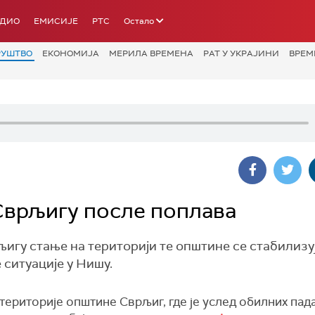
АДИО
ЕМИСИЈЕ
РТС
Остало
РУШТВО
ЕКОНОМИЈА
МЕРИЛА ВРЕМЕНА
РАТ У УКРАЈИНИ
ВРЕМ
 Сврљигу после поплава
игу стање на територији те општине се стабилизуј
 ситуације у Нишу.
територије општине Сврљиг, где је услед обилних пад