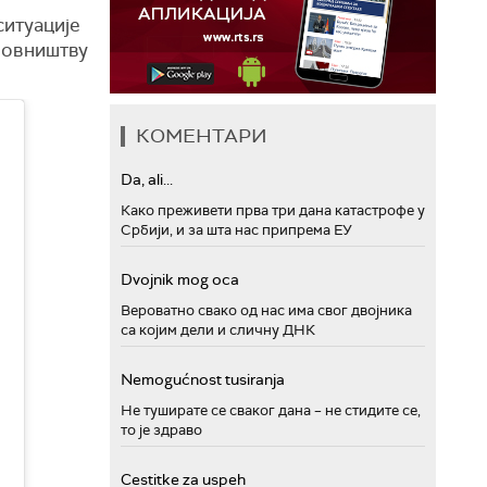
ситуације
ановништву
КОМЕНТАРИ
Da, ali...
Како преживети прва три дана катастрофе у
Србији, и за шта нас припрема ЕУ
Dvojnik mog oca
Вероватно свако од нас има свог двојника
са којим дели и сличну ДНК
Nemogućnost tusiranja
Не туширате се сваког дана – не стидите се,
то је здраво
Cestitke za uspeh