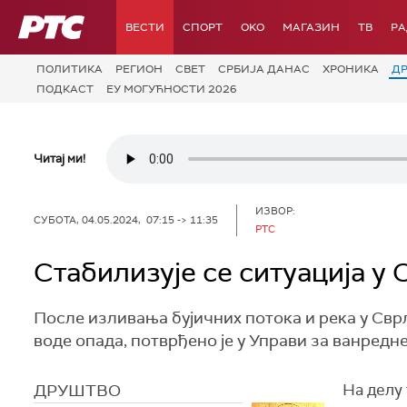
РТС
ВЕСТИ
СПОРТ
OKO
МАГАЗИН
ТВ
Р
ПОЛИТИКА
РЕГИОН
СВЕТ
СРБИЈА ДАНАС
ХРОНИКА
Д
ПОДКАСТ
ЕУ МОГУЋНОСТИ 2026
Читај ми!
ИЗВОР:
СУБОТА, 04.05.2024, 07:15 -> 11:35
РТС
Стабилизује се ситуација у
После изливања бујичних потока и река у Сврљ
воде опада, потврђено је у Управи за ванредне
ДРУШТВО
На делу 