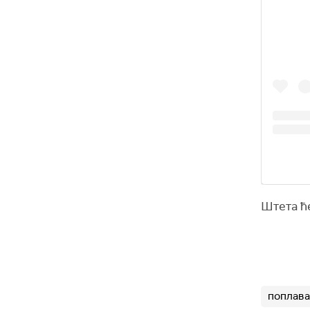
Штета ће
поплава