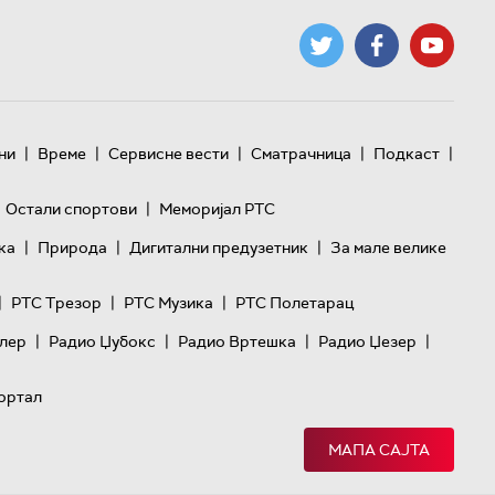
|
|
|
|
|
ни
Време
Сервисне вести
Сматрачница
Подкаст
|
Остали спортови
Меморијал РТС
|
|
|
ка
Природа
Дигитални предузетник
За мале велике
|
|
|
РТС Трезор
РТС Музика
РТС Полетарац
|
|
|
|
лер
Радио Џубокс
Радио Вртешка
Радио Џезер
ортал
МАПА САЈТА