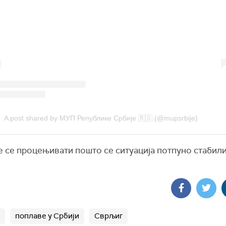
A post shared by МУП Републике Србије 🇷🇸 (@mupsrbije)
 се процењивати пошто се ситуација потпуно стабили
поплаве у Србији
Сврљиг