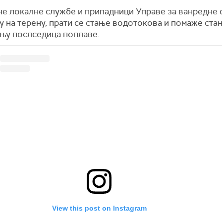
е локалне службе и припадници Управе за ванредне 
у на терену, прати се стање водотокова и помаже ст
ању послседица поплаве.
View this post on Instagram