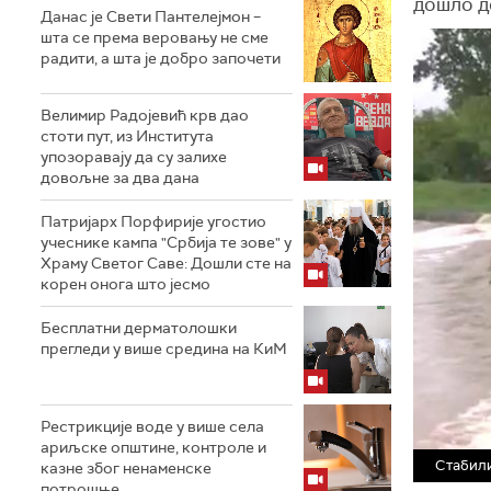
дошло д
Данас је Свети Пантелејмон –
шта се према веровању не сме
радити, а шта је добро започети
Велимир Радојевић крв дао
стоти пут, из Института
упозоравају да су залихе
довољне за два дана
Патријарх Порфирије угостио
учеснике кампа "Србија те зове" у
Храму Светог Саве: Дошли сте на
корен онога што јесмо
Бесплатни дерматолошки
прегледи у више средина на КиМ
Рестрикције воде у више села
ариљске општине, контроле и
Стабили
казне због ненаменске
потрошње