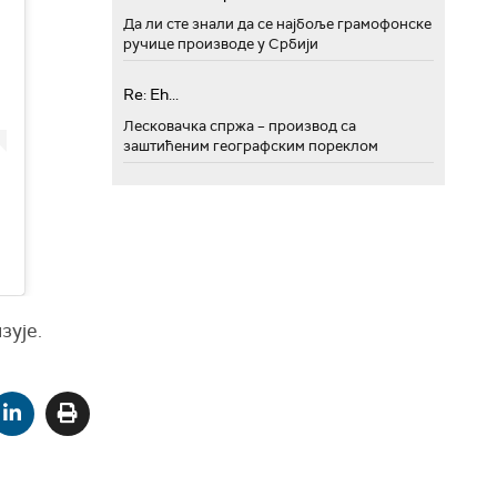
Да ли сте знали да се најбоље грамофонске
ручице производе у Србији
Re: Eh...
Лесковачка спржа – производ са
заштићеним географским пореклом
зује.