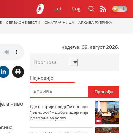
Lat
Eng
Е
СЕРВИСНЕ ВЕСТИ
СМАТРАЧНИЦА
АРХИВА РУБРИКА
недеља, 09. август 2026.
Прогноза
Најновије
е, а ниво
Где се крије следећи српски
"једнорог" – добра идеја није
довољна за успех
авина