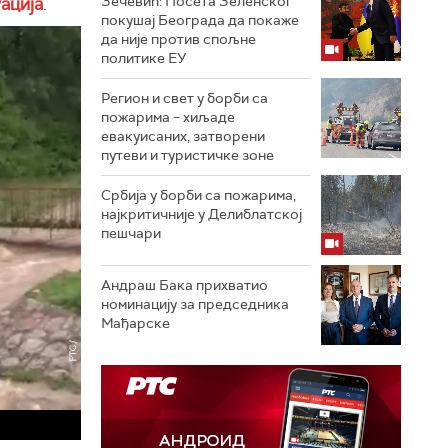
Зечевић: Посета Зеленског
уација
.
покушај Београда да покаже
да није против спољне
политике ЕУ
Регион и свет у борби са
пожарима – хиљаде
евакуисаних, затворени
путеви и туристичке зоне
Србија у борби са пожарима,
најкритичније у Делиблатској
пешчари
Андраш Бака прихватио
номинацију за председника
Мађарске