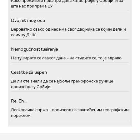
Како преживети прва три дана катастрофе у Србији, и за
шта нас припрема ЕУ
Dvojnik mog oca
Вероватно свако од нас има свог двојника са којим дели и
сличну ДНК
Nemogućnost tusiranja
Не туширате се сваког дана – не стидите се, то је здраво
Cestitke za uspeh
Да ли сте знали да се најбоље грамофонске ручице
производе у Србији
Re: Eh...
Лесковачка спржа – производ са заштићеним географским
пореклом