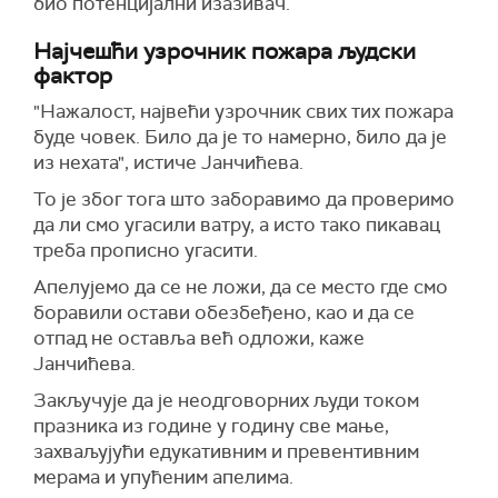
био потенцијални изазивач.
Најчешћи узрочник пожара људски
фактор
"Н
ажалост, највећи узрочник свих тих пожара
буде човек. Било да је то намерно, било да је
из нехата", истиче Јанчићева.
То је због тога што заборавимо да проверимо
да ли смо угасили ватру, а исто тако
пикавац
треба прописно угасити
.
А
пелујемо да се не ложи, да се место где смо
боравили остави обезбеђено, као и да се
отпад не оставља већ одложи, каже
Јанчићева.
Закључује да је неодговорних људи током
празника из године у годину све мање,
захваљујући едукативним и превентивним
мерама и упућеним апелима.