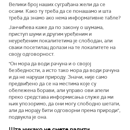
В
елики број наших суграђана жели да се
осами. Како ту треба да се понашамо и шта
треба да
знамо ако нема информативне табле?
Јанчићева каже да п
о закону о
шум
ама
,
приступ шуми и другим уређеним и
неуређеним локалитетима је слободан, али
сваки посетилац долази на те локалитете на
своју одговорност.
"Он мора да води рачуна и о својој
безбедности, а исто тако мора да води рачуна
и да не наруши природу. Значи, није само
предвиђено да се на местима које су
обележен
а борави
, али управо ови апели
преко средстава информисања служе да ми
њих упозоримо, да они могу слободно шетати,
али да морају бити одговорни према природи",
подвукла је она.
Шта никако не смете радити