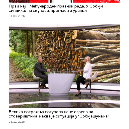
Први мај – Међународни празник рада: У Србији
синдикални скупови, прогласи и уранци
01. 04. 2026.
Велика потражња погурала цене огрева на
стовариштима, каква је ситуација у "Србијашумама"
08. 11. 2025.