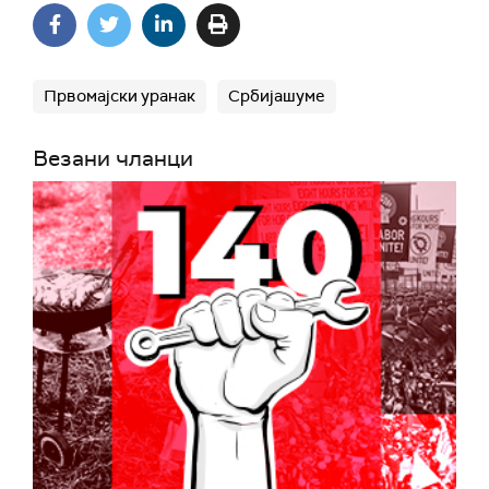
Првомајски уранак
Србијашуме
Везани чланци