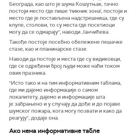
Београда,
као што је
шума Кошутњак, тачно
постоји
место где
пише 'пикник зона', постоји и
место где је постављена
на
д
стрешница
, где су
клупе, столови, то су места где посетиоци
могу да се одмарају",
наводи Јанчићева.
Такође
постој
е
посебно обележене пешачке
стазе, као и планинарске стазе.
Наводи да постој
е
и места где су видиковци,
где се одређени број људи може наћи током
ових празника.
"Исто тако и на тим информативним таблама,
где ми дајемо информације о самом
локалитету, дајемо
и информације шта
је
забрањено и у случају да дође и до појаве
шумског пожара, кога могу позвати и како да
реагују",
додаје она.
Ако нема информативне табле