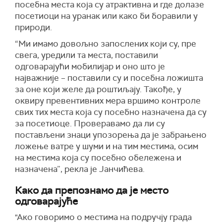
посебна места која су атрактивна и где долазе
посетиоци на уранак или како би боравили у
природи.
“Ми имамо довољно запослених који су, пре
свега, уредили та места, поставили
одговарајући мобилијар и оно што је
најважније – поставили су и посебна ложишта
за оне који желе да роштиљају. Такође, у
оквиру превентивних мера вршимо контроле
с
вих тих места која су посебно назначена да су
за посетиоце. Проверавамо да ли су
постављен
и
знаци упозорења да је забрањено
ложење ватре у шуми и на тим местима, осим
на местима која су посебно обележена и
назначена”,
рекла је Јанчићева.
Како да препознамо да је место
одговарајуће
"Ако говоримо о местима на подручју града