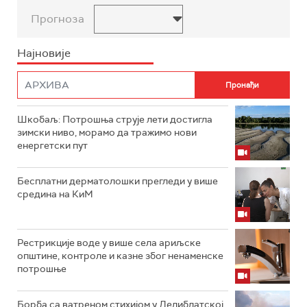
Прогноза
Најновије
Шкобаљ: Потрошња струје лети достигла
зимски ниво, морамо да тражимо нови
енергетски пут
Бесплатни дерматолошки прегледи у више
средина на КиМ
Рестрикције воде у више села ариљске
општине, контроле и казне због ненаменске
потрошње
Борба са ватреном стихијом у Делиблатској