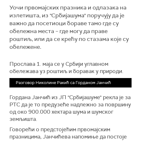
Уочи првомајских празника и одлазака на
излетишта, из "Србијашума" поручују да је
важно да посетиоци бораве тамо где су
обележна места – где могу да праве
роштиљ, или да се крећу по стазама које су
обележене.
Прослава 1. маја се у Србији углавном
обележава уз роштиљ и боравак у природи.
Разговор Николине Ракић са Горданом Јанчић
Гордана Јанчић из ЈП "Србијашуме" рекла је за
РТС да је то предузеће надлежно за површину
од око
900.000 хектара шума и шумског
земљишта.
Говорећи о предстојећим првомајским
празницима, Јанчићева напомиње да
постоје