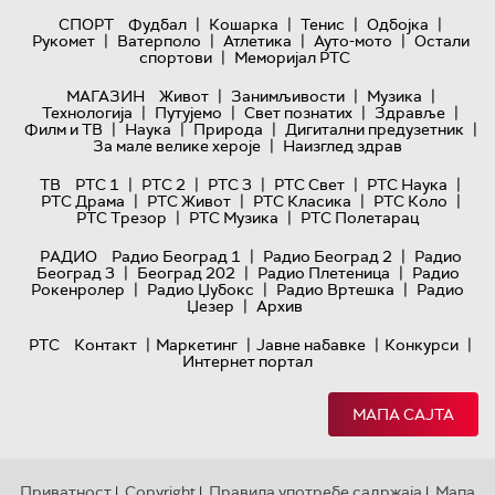
|
|
|
|
СПОРТ
Фудбал
Кошарка
Тенис
Одбојка
|
|
|
|
Рукомет
Ватерполо
Атлетика
Ауто-мото
Остали
|
спортови
Меморијал РТС
|
|
|
МАГАЗИН
Живот
Занимљивости
Музика
|
|
|
|
Технологијa
Путујемо
Свет познатих
Здравље
|
|
|
|
Филм и ТВ
Наука
Природа
Дигитални предузетник
|
За мале велике хероје
Наизглед здрав
|
|
|
|
|
ТВ
РТС 1
РТС 2
РТС 3
РТС Свет
РТС Наука
|
|
|
|
РТС Драма
РТС Живот
РТС Класика
РТС Коло
|
|
РТС Трезор
РТС Музика
РТС Полетарац
|
|
РАДИО
Радио Београд 1
Радио Београд 2
Радио
|
|
|
Београд 3
Београд 202
Радио Плетеница
Радио
|
|
|
Рокенролер
Радио Џубокс
Радио Вртешка
Радио
|
Џезер
Архив
|
|
|
|
РТС
Контакт
Маркетинг
Јавне набавке
Конкурси
Интернет портал
МАПА САЈТА
Приватност
Copyright
Правила употребе садржаја
Мапа
|
|
|