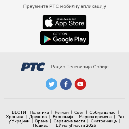
Преузмите РТС мобилну апликацију
Радио Телевизија Србије
|
|
|
|
ВЕСТИ
Политика
Регион
Свет
Србија данас
|
|
|
|
Хроника
Друштво
Економија
Мерила времена
Рат
|
|
|
|
у Украјини
Време
Сервисне вести
Сматрачница
|
Подкаст
ЕУ могућности 2026