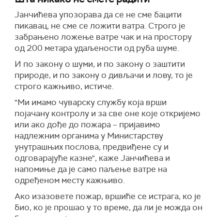
Јанчићева упозорава да се не сме бацити
пикавац, не сме се ложити ватра. Строго је
забрањено ложење ватре чак и на простору
од 200 метара
удаљен
ости од
руба шуме.
И по закону о шуми, и по закону о заштити
природе, и по закону о дивљачи и лову, то је
строго кажњиво, истиче.
"Ми имамо чуварску службу која врши
појачану контролу и за све оне које откријемо
или ако дође до пожара – пријавимо
надлежним органима у Министарству
унутрашњих послова, предвиђене су и
одговарајуће казне", каже Јанчићева и
напомиње да је само паљење ватре на
одређеном месту кажњиво.
А
ко изазовете пожар, вршиће се истрага, ко је
био, ко је прошао у то време, да ли је можда он