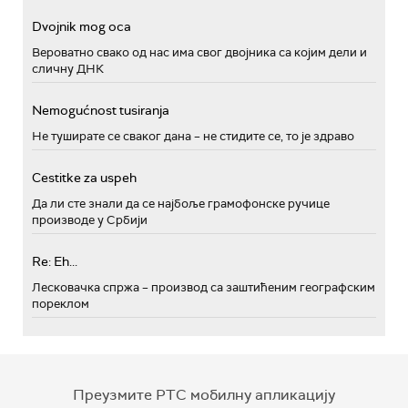
Dvojnik mog oca
Вероватно свако од нас има свог двојника са којим дели и
сличну ДНК
Nemogućnost tusiranja
Не туширате се сваког дана – не стидите се, то је здраво
Cestitke za uspeh
Да ли сте знали да се најбоље грамофонске ручице
производе у Србији
Re: Eh...
Лесковачка спржа – производ са заштићеним географским
пореклом
Преузмите РТС мобилну апликацију