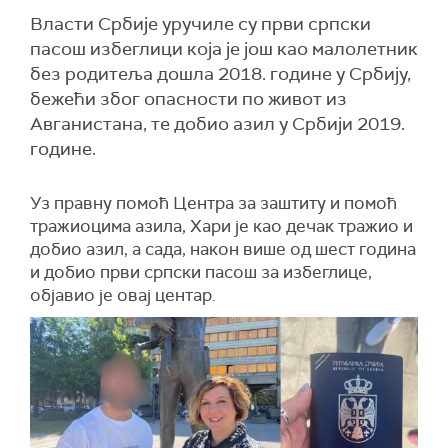
Власти Србије уручиле су први српски
пасош избеглици која је још као малолетник
без родитеља дошла 2018. године у Србију,
бежећи због опасности по живот из
Авганистана, те добио азил у Србији 2019.
године.
Уз правну помоћ Центра за заштиту и помоћ
тражиоцима азила, Хари је као дечак тражио и
добио азил, а сада, након више од шест година
и добио први српски пасош за избеглице,
објавио је овај центар.