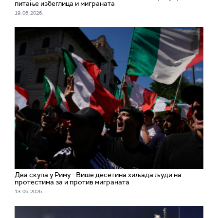
питање избеглица и миграната
19. 06. 2026.
Два скупа у Риму - Више десетина хиљада људи на
протестима за и против миграната
13. 06. 2026.