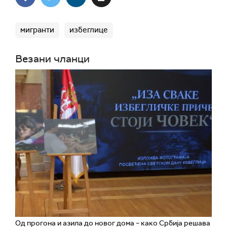
мигранти
избеглице
Везани чланци
Од прогона и азила до новог дома – како Србија решава