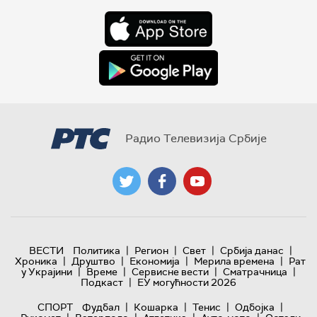
Радио Телевизија Србије
|
|
|
|
ВЕСТИ
Политика
Регион
Свет
Србија данас
|
|
|
|
Хроника
Друштво
Економија
Мерила времена
Рат
|
|
|
|
у Украјини
Време
Сервисне вести
Сматрачница
|
Подкаст
ЕУ могућности 2026
|
|
|
|
СПОРТ
Фудбал
Кошарка
Тенис
Одбојка