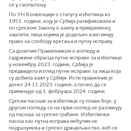
се у саопштењу.
По УН Конвенцији о статусу избеглица из
1951. године, коју је Србија ратификовала и
по српском Закону о азилу и привременој
заштити, лица којима је додељен азил имају
право на слободу кретања и путну исправу.
Са донетим Правилником о изгледу и
садржини обрасца путне исправе за избеглице
у новембру 2023. године, Србија је
предвидела изглед путне исправе за лица која
су добила азил у Србији. Исти правилник је
донет 24.11.2023. године, а почео да се
примењује од 1. фебруара 2024. године.
Српски пасоши за избеглице су плаве боје, у
другом погледу се на први поглед не разликују
од пасоша за српске грађане. Избеглички
пасош као путна исправа међутим не
подразумева и српско држављанство, већ се