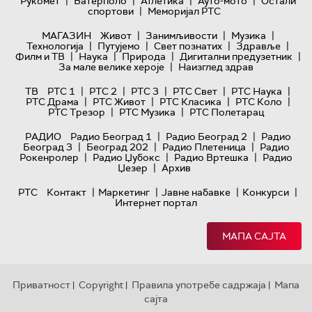
|
|
|
|
Рукомет
Ватерполо
Атлетика
Ауто-мото
Остали
|
спортови
Меморијал РТС
|
|
|
МАГАЗИН
Живот
Занимљивости
Музика
|
|
|
|
Технологијa
Путујемо
Свет познатих
Здравље
|
|
|
|
Филм и ТВ
Наука
Природа
Дигитални предузетник
|
За мале велике хероје
Наизглед здрав
|
|
|
|
|
ТВ
РТС 1
РТС 2
РТС 3
РТС Свет
РТС Наука
|
|
|
|
РТС Драма
РТС Живот
РТС Класика
РТС Коло
|
|
РТС Трезор
РТС Музика
РТС Полетарац
|
|
РАДИО
Радио Београд 1
Радио Београд 2
Радио
|
|
|
Београд 3
Београд 202
Радио Плетеница
Радио
|
|
|
Рокенролер
Радио Џубокс
Радио Вртешка
Радио
|
Џезер
Архив
|
|
|
|
РТС
Контакт
Маркетинг
Јавне набавке
Конкурси
Интернет портал
МАПА САЈТА
Приватност
Copyright
Правила употребе садржаја
Мапа
|
|
|
сајта