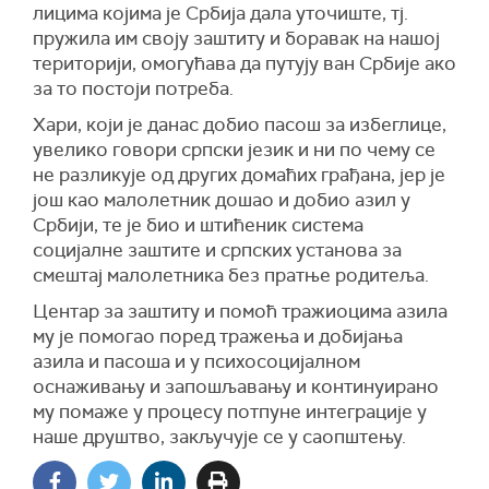
лицима којима је Србија дала уточиште, тј.
пружила им своју заштиту и боравак на нашој
територији, омогућава да путују ван Србије ако
за то постоји потреба.
Хари, који је данас добио пасош за избеглице,
увелико говори српски језик и ни по чему се
не разликује од других домаћих грађана, јер је
још као малолетник дошао и добио азил у
Србији, те је био и штићеник система
социјалне заштите и српских установа за
смештај малолетника без пратње родитеља.
Центар за заштиту и помоћ тражиоцима азила
му је помогао поред тражења и добијања
азила и пасоша и у психосоцијалном
оснаживању и запошљавању и континуирано
му помаже у процесу потпуне интеграције у
наше друштво, закључује се у саопштењу.