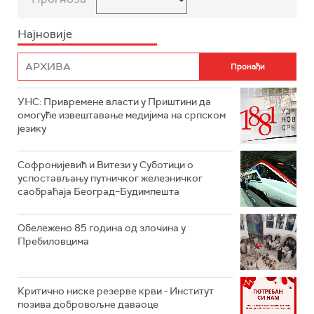
Најновије
УНС: Привремене власти у Приштини да
омогуће извештавање медијима на српском
језику
Софронијевић и Витези у Суботици о
успостављању путничког железничког
саобраћаја Београд–Будимпешта
Обележено 85 година од злочина у
Пребиловцима
Критично ниске резерве крви - Институт
позива добровољне даваоце