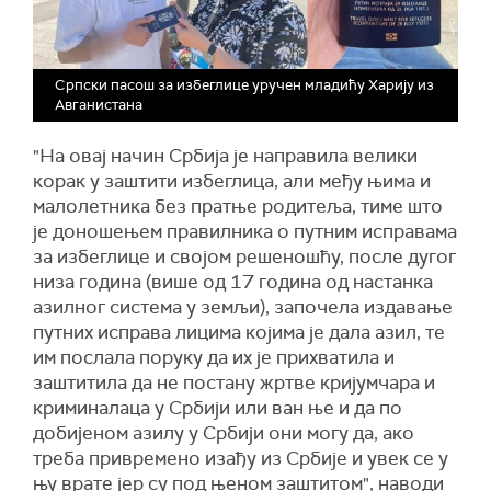
Српски пасош за избеглице уручен младићу Харију из
Авганистана
"На овај начин Србија је направила велики
корак у заштити избеглица, али међу њима и
малолетника без пратње родитеља, тиме што
је доношењем правилника о путним исправама
за избеглице и својом решеношћу, после дугог
низа година (више од 17 година од настанка
азилног система у земљи), започела издавање
путних исправа лицима којима је дала азил, те
им послала поруку да их је прихватила и
заштитила да не постану жртве кријумчара и
криминалаца у Србији или ван ње и да по
добијеном азилу у Србији они могу да, ако
треба привремено изађу из Србије и увек се у
њу врате јер су под њеном заштитом", наводи